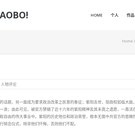
IAOBO!
HOME
个人
作品
Home
,
人物评论
的话题，另一面成为要求政治改革之民意的象征；紫阳去世，现政权如临大敌
一浪；由此可见，被官方禁锢了近十六年的紫阳精神及其未竟之遗愿，一直活
取自由的伟大事业中。紫阳的历史地位和政治荣誉，根本无需中共官方的恩赐
行悼念仪式，除非他们忏悔，否则他们不配。