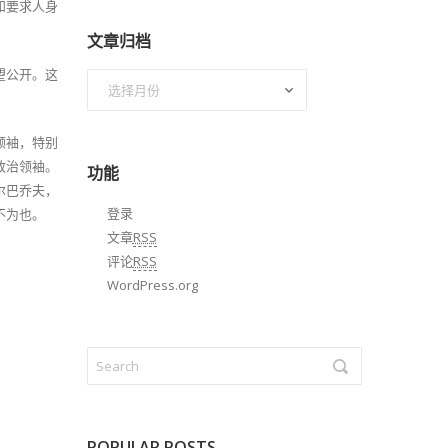
和要求人身
文章归档
望公开。这
文
章
归
领袖，特别
档
政治领袖。
功能
尔巴乔夫，
登录
不为也。
文章
RSS
评论
RSS
WordPress.org
POPULAR POSTS