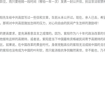
异见，而只要他隔一段时间（哪怕一年一次）发表一封公开信，抗议非法软禁
阳先生给中共高层写过一些信和文章，生前从未公开过。现在，亲人已去，希
，那将对中共高层施加怎样的压力，对心向自由的民间产生怎样的激励呀！
的更高要求，是充满善意且言之成理的。因为，紫阳作为八十年代政治改革的
他报有这样的高期待，或者说，紫阳是当下中国最有资格被民间寄予高期待的
比，如果说，在中国改革的黄金时代，身居党魁高位的紫阳无法成就中国的戈
的紫阳也没有成为中国的叶利钦，而只能消极抗争到黯然离世，非不能也，乃