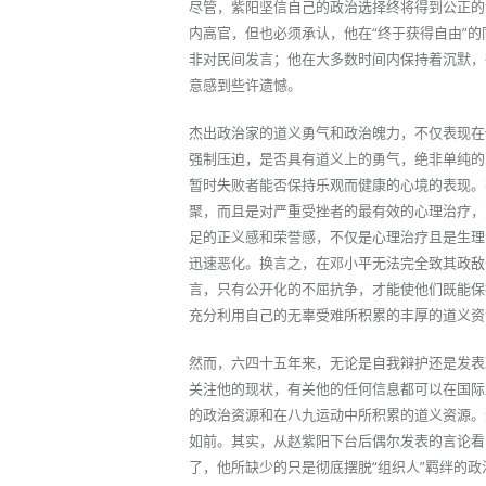
尽管，紫阳坚信自己的政治选择终将得到公正的
内高官，但也必须承认，他在“终于获得自由”
非对民间发言；他在大多数时间内保持着沉默，
意感到些许遗憾。
杰出政治家的道义勇气和政治魄力，不仅表现在
强制压迫，是否具有道义上的勇气，绝非单纯的
暂时失败者能否保持乐观而健康的心境的表现。
聚，而且是对严重受挫者的最有效的心理治疗，
足的正义感和荣誉感，不仅是心理治疗且是生理
迅速恶化。换言之，在邓小平无法完全致其政敌
言，只有公开化的不屈抗争，才能使他们既能保
充分利用自己的无辜受难所积累的丰厚的道义资
然而，六四十五年来，无论是自我辩护还是发表
关注他的现状，有关他的任何信息都可以在国际
的政治资源和在八九运动中所积累的道义资源。
如前。其实，从赵紫阳下台后偶尔发表的言论看
了，他所缺少的只是彻底摆脱“组织人”羁绊的