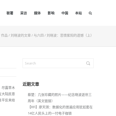
联署
采访
媒体
影响
中国
本站
/
作品
/
刘晓波的文章
/
与六四
/
刘晓波：悲情紫阳的遗憾（上）
近期文章
，尽露草木
在大陆民意
蔡楚：几张珍藏的照片——纪念晓波逝世三
性平反来给
周年（英文链接）
【RFI】廖天琪：数据化的普遍应用犹如套在
14亿人民头上的一付电子枷锁