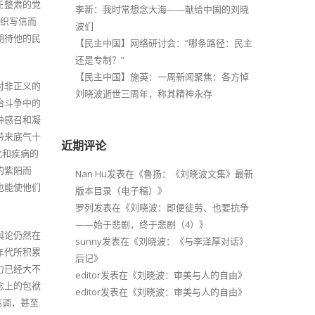
正整肃的党
李新：我时常想念大海——献给中国的刘晓
组织写信而
波们
期待他的民
【民主中国】网络研讨会：“哪条路径：民主
还是专制？”
【民主中国】施英：一周新闻聚焦：各方悼
对非正义的
刘晓波逝世三周年，称其精神永存
治斗争中的
种感召和凝
带来底气十
近期评论
化和疾病的
的紫阳而
Nan Hu
发表在《
鲁扬：《刘晓波文集》最新
也能使他们
版本目录（电子稿）
》
罗列
发表在《
刘晓波：即便徒劳、也要抗争
——始于悲剧，终于悲剧（4）
》
舆论仍然在
sunny
发表在《
刘晓波：《与李泽厚对话》
年代所积累
后记
》
力已经大不
editor
发表在《
刘晓波：审美与人的自由
》
念上的包袱
editor
发表在《
刘晓波：审美与人的自由
》
高调，甚至