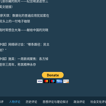
几张珍藏的照片——纪念晓波逝世三
英文链接）
I】廖天琪：数据化的普遍应用犹如套在
人民头上的一付电子枷锁
我时常想念大海——献给中国的刘晓
中国】网络研讨会：“哪条路径：民主
制？”
中国】施英：一周新闻聚焦：各方悼
逝世三周年，称其精神永存
书评
人物评论
历史评论
思想评论与理论探讨
政治评论
社会文化评