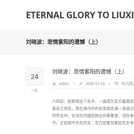
ETERNAL GLORY TO LIUX
刘晓波：悲情紫阳的遗憾（上）
刘晓波：悲情紫阳的遗憾（上）
24
editor
2005-01-24
与六四
一月
六四后，赵紫阳这个名字，一面成为官方最畏忌
皆兵之惊恐，而在海内外的自发悼念潮一浪高过
的怀念中，也活在的国际舆论的尊敬里，活在争
予。正如胡平先生所言：官方如要为紫阳先生举