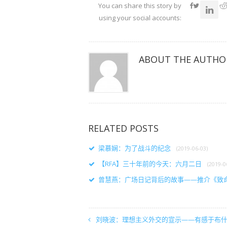
共
共
共
You can share this story by
享
享
享
（在
（在
（在
using your social accounts:
新
新
新
窗
窗
窗
口
口
口
中
中
中
打
打
打
开）
开）
开）
ABOUT THE AUTHO
RELATED POSTS
梁慕娴：为了战斗的纪念
(2019-06-03)
【RFA】三十年前的今天：六月二日
(2019-0
曾慧燕：广场日记背后的故事——推介《致
刘晓波：理想主义外交的宣示——有感于布