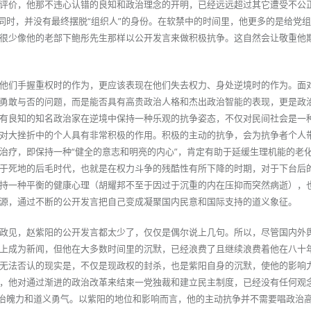
评价，他那不违心认错的良知和政治理念的开明，已经远远超过其它遭受不公
的同时，并没有最终摆脱“组织人”的身份。在软禁中的时间里，他更多的是给党
很少像他的老部下鲍彤先生那样以公开发言来做积极抗争。这自然会让敬重他
他们手握重权时的作为，更应该表现在他们失去权力、身处逆境时的作为。面
勇敢与否的问题，而是能否具有高贵政治人格和杰出政治智能的表现，更是政
有良知的知名政治家在逆境中保持一种乐观的抗争姿态，不仅对民间社会是一
对大挫折中的个人具有非常积极的作用。积极的主动的抗争，会为抗争者个人
治疗，即保持一种“健全的意志和明亮的内心”，肯定有助于延缓生理机能的老
于死地的后毛时代，也就是在权力斗争的残酷性有所下降的时期，对于下台后
持一种平衡的健康心理（胡耀邦不至于因过于沉重的内在压抑而突然病逝），
源，通过不断的公开发言把自己变成凝聚国内民意和国际支持的道义象征。
政见，赵紫阳的公开发言都太少了，仅仅是偶尔说上几句。所以，尽管国内外
上成为新闻，但他在大多数时间里的沉默，已经浪费了且继续浪费着他在八十
无法否认的现实是，不仅是现政权的封杀，也是紫阳自身的沉默，使他的影响
，他对通过渐进的政治改革来结束一党独裁和建立民主制度，已经没有任何观
政治魄力和道义勇气。以紫阳的地位和影响而言，他的主动抗争并不需要唱政治