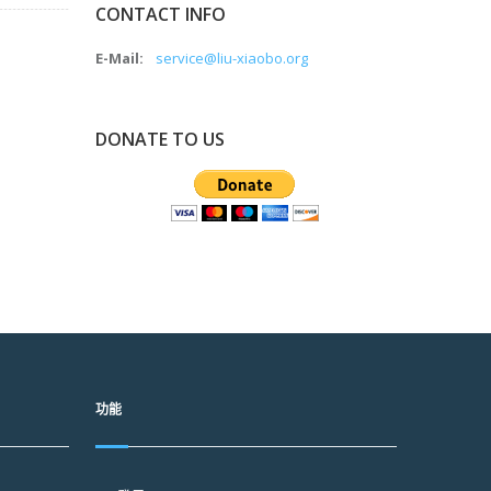
CONTACT INFO
E-Mail:
service@liu-xiaobo.org
DONATE TO US
功能