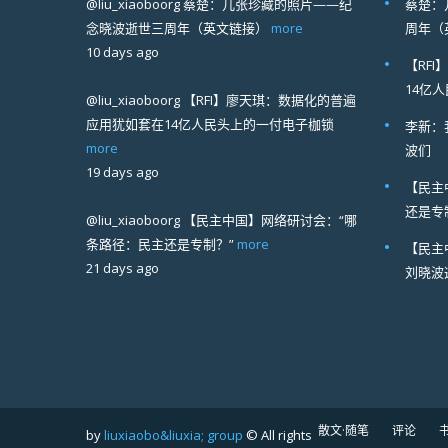
@liu_xiaoboorg
蔡楚：几张珍藏的照片——纪
蔡楚：
念晓波逝世三周年（英文链接）
more
周年（
10 days ago
【RF
14亿
@liu_xiaoboorg
【RFI】廖天琪：数据化的普遍
应用犹如套在14亿人民头上的一付电子枷锁
李新：
more
波们
19 days ago
【民主
还是专
@liu_xiaoboorg
【民主中国】网络研讨会：“哪
条路径：民主还是专制？”
more
【民主
21 days ago
刘晓波
散文·随笔
评论
by
liuxiaobo&liuxia; group
© All rights