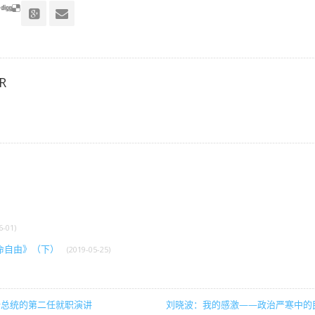
R
6-01)
命自由》（下）
(2019-05-25)
什总统的第二任就职演讲
刘晓波：我的感激——政治严寒中的