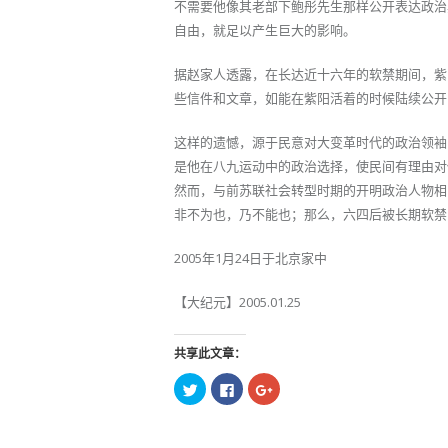
不需要他像其老部下鲍彤先生那样公开表达政治
自由，就足以产生巨大的影响。
据赵家人透露，在长达近十六年的软禁期间，紫
些信件和文章，如能在紫阳活着的时候陆续公开
这样的遗憾，源于民意对大变革时代的政治领袖
是他在八九运动中的政治选择，使民间有理由对
然而，与前苏联社会转型时期的开明政治人物相
非不为也，乃不能也；那么，六四后被长期软禁
2005年1月24日于北京家中
【大纪元】2005.01.25
共享此文章：
点
点
点
击
击
击
以
以
以
在
在
在
Twitter
Facebook
Google+
上
上
上