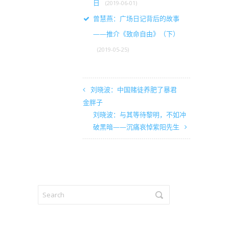
日
(2019-06-01)
曾慧燕：广场日记背后的故事
——推介《致命自由》（下）
(2019-05-25)
刘晓波：中国赌徒养肥了暴君
金胖子
刘晓波：与其等待黎明，不如冲
破黑暗——沉痛哀悼紫阳先生