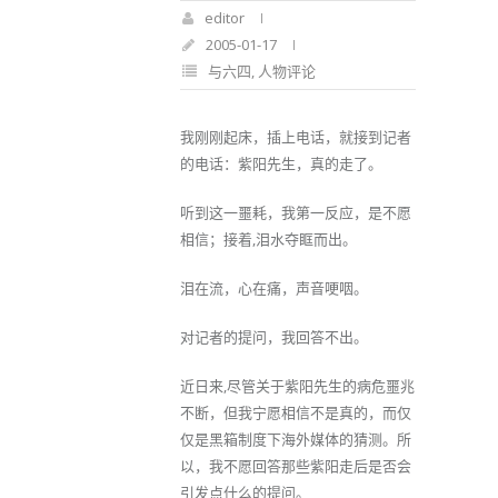
editor
2005-01-17
与六四
,
人物评论
我刚刚起床，插上电话，就接到记者
的电话：紫阳先生，真的走了。
听到这一噩耗，我第一反应，是不愿
相信；接着,泪水夺眶而出。
泪在流，心在痛，声音哽咽。
对记者的提问，我回答不出。
近日来,尽管关于紫阳先生的病危噩兆
不断，但我宁愿相信不是真的，而仅
仅是黑箱制度下海外媒体的猜测。所
以，我不愿回答那些紫阳走后是否会
引发点什么的提问。