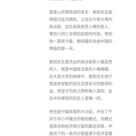
我衷心祈祷奇迹的发生：紫阳先生能
够挺过这次病危；让这位大智大勇的
政治家，这位具有高贵人格的老人，
等到六四亡灵得到安慰的时刻，等到
他一直努力着、期待着的自由中国的
降临的那一天。
紫阳先生是杰出的政治家和人格高贵
的人，他是中国政治家的人格楷模，
在大是大非的抉择中，紫阳先生他宁
愿放弃党魁的官位及其巨大的既得利
益，而坚守为政之德和做人良知，这
在中共掌权的历史上是唯一的。
他也是中国改革的大功臣，开创了不
同于邓小平模式的紫阳模式，邓模式
是政治和经济相分裂的跛足改革，中
国当下的一系列分裂皆源于经济发展