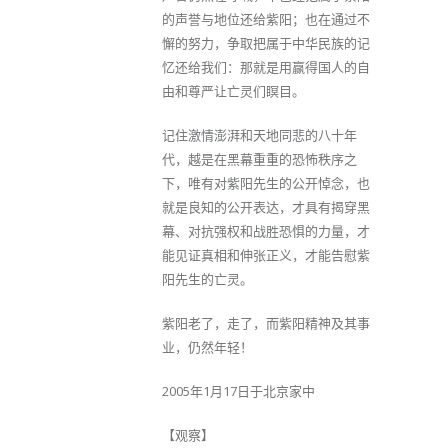
的声誉与地位还给紫阳；也在通过不
懈的努力，争取把属于中华民族的记
忆还给我们：那就是用赢得国人的自
由和尊严让亡灵们瞑目。
记住激情澎湃和天地同悲的八十年
代，越是在黑幕重重的恐怖秩序之
下，唯有对紫阳先生的公开悼念，也
就是良知的公开表达，才具有揭穿黑
幕、对抗强权和战胜恐惧的力量，才
能见证真相和伸张正义，才能告慰紫
阳先生的亡灵。
紫阳老了，走了，而紫阳精神及其事
业，仍然年轻！
2005年1月17日于北京家中
【观察】