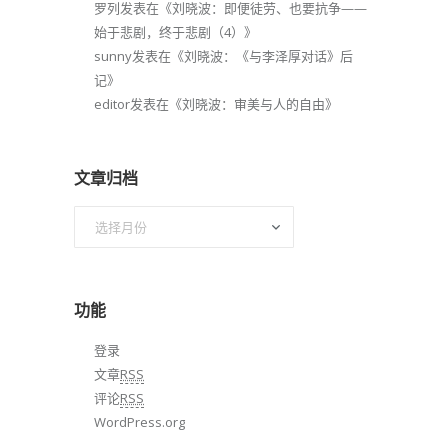
罗列
发表在《
刘晓波：即便徒劳、也要抗争——
始于悲剧，终于悲剧（4）
》
sunny
发表在《
刘晓波：《与李泽厚对话》后
记
》
editor
发表在《
刘晓波：审美与人的自由
》
文章归档
文
章
归
档
功能
登录
文章
RSS
评论
RSS
WordPress.org