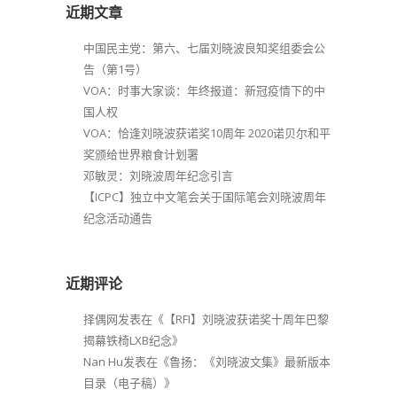
近期文章
中国民主党：第六、七届刘晓波良知奖组委会公
告（第1号）
VOA：时事大家谈：年终报道：新冠疫情下的中
国人权
VOA：恰逢刘晓波获诺奖10周年 2020诺贝尔和平
奖颁给世界粮食计划署
邓敏灵：刘晓波周年纪念引言
【ICPC】独立中文笔会关于国际笔会刘晓波周年
纪念活动通告
近期评论
择偶网
发表在《
【RFI】刘晓波获诺奖十周年巴黎
揭幕铁椅LXB纪念
》
Nan Hu
发表在《
鲁扬：《刘晓波文集》最新版本
目录（电子稿）
》