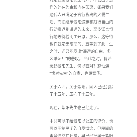
样的外在约束和内在苦衷，如果我们
这代人只满足于言行背离的犬儒生
活，而把继承紫阳遗志和践行自由的
行动推迟到遥远的未来，至多谨言慎
行地等待着明主开恩，那么，这等待
也许就是无限期的，直等到了此一生
之时，还只能发出“遥远的自由，多
么渺茫！”的悲叹。 当此之时，倘若
念起紫阳先生，何以面对？恐怕连
“愧对先生”的自责，也属奢侈。
关于六四，关于紫阳，国人已经沉默
了十五年，压抑了十五年。
现在，紫阳先生也已经走了。
中共可以不给紫阳以公正的评价，也
可以压制民间的自发悼念，但民间的
声音仍然在呼喊，早已经把属于紫阳