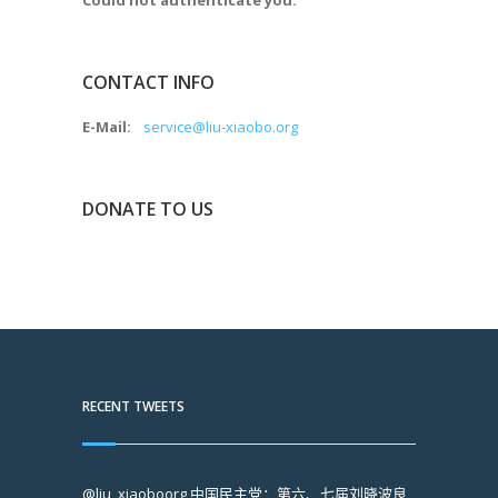
Could not authenticate you.
CONTACT INFO
E-Mail:
service@liu-xiaobo.org
DONATE TO US
RECENT TWEETS
@liu_xiaoboorg
中国民主党：第六、七届刘晓波良