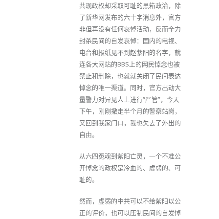
共现政权却采取可耻的黑箱政治，除
了新华网发布的六十字消息外，官方
非但再没有任何哀悼活动，反而全力
封杀民间的自发哀悼：国内的电视、
电台和报纸见不到赵紫阳的名字，就
连各大网站的BBS上的网民悼念也被
禁止和删除，也就就关闭了民间表达
悼念的唯一渠道。同时，官方出动大
量警力对异见人士进行“严管”，今天
下午，刚刚撤走半个月的警察站岗，
又回到我家门口，我也失去了外出的
自由。
从六四冤魂到紫阳亡灵，一个不准公
开悼念的政权是冷血的、虚弱的、可
耻的。
然而，虚弱的中共可以不给紫阳以公
正的评价，也可以压制民间的自发悼