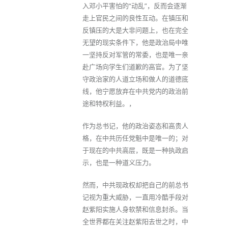
入邓小平害怕的“动乱”，反而会逐渐
走上官民之间的良性互动。在镇压和
反镇压的大是大非问题上，也在完全
无望的现实条件下，他是政治局中唯
一坚持反对军管的常委，也是唯一亲
赴广场向学生们道歉的高官。为了坚
守政治家的人道立场和做人的道德底
线，他宁愿放弃在中共党内的政治前
途和特权利益。，
作为总书记，他的政治姿态和高贵人
格，在中共历任党魁中是唯一的；对
于现在的中共高层，既是一种执政启
示，也是一种道义压力。
然而，中共现政权却把自己的前总书
记视为重大威胁，一直用冷酷手段对
赵紫阳实施人身软禁和信息封杀。当
全世界都在关注赵紫阳去世之时，中