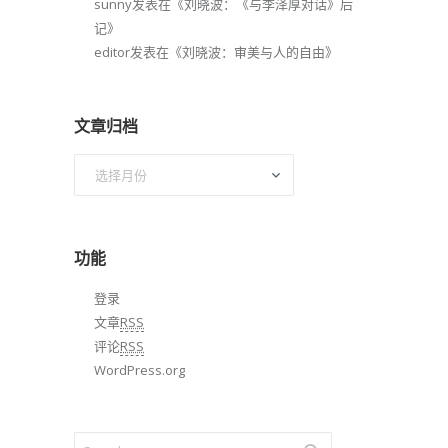
sunny
发表在《
刘晓波：《与李泽厚对话》后
记
》
editor
发表在《
刘晓波：审美与人的自由
》
文章归档
文
章
归
档
功能
登录
文章
RSS
评论
RSS
WordPress.org