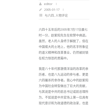
editor
2005-01-17
与六四
,
人物评论
六四十五年后的2005年7月17日晨七
时一分，赵紫阳先生在软禁中病逝。
虽然，老人的人身终于解脱了，但在
中国偌大的土地上，他的名字所象征
的道义精神和改革事业，仍然被封锁
在权力惊恐的黑箱中。
我是八十年代那激情洋溢的改革的亲
历者，也是八九运动的参与者，更是
六四屠杀的幸存者。我心中的赵紫阳
为中国社会转型做出了巨大的贡献，
与其说是中共的前总书记或前总理所
为，不如说是中共官场上第一位具有
现代意识和为政道德的政治家，也是