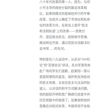
八十年代改革的第一人。因为，与邓
小平主导的政经分裂的跛足改革相
比，赵紫阳模式则是政经并行的平衡
改革，在经济上确定了市场化和私有
化的改革方向，在政治上首开“民主
和法制轨道”上的改革——党政分
开、容忍政治异见、抵制保守思潮、
推动舆论开放、通过官民对话解决社
会冲突……的先河。
特别是在八九运动中，从反对“426社
论”到“亚银会议”讲话，反对军管到亲
赴广场向学生们道歉，赵紫阳一直以
宽容和理性的姿态，保护和支持民间
的民主热情，主张在民主与法治的轨
道上、以对话的和平方式解决问题。
他的超前开明和宽广胸襟已经是中共
历任党魁中的极限了。如果按照他的
思路应对民间诉求，中国非但不会陷