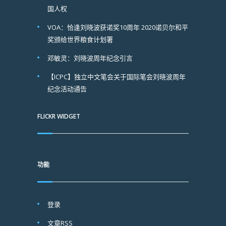
国人权
VOA：恰逢刘晓波获诺奖10周年 2020诺贝尔和平
奖颁给世界粮食计划署
邓敏灵：刘晓波周年纪念引言
【ICPC】独立中文笔会关于国际笔会刘晓波周年
纪念活动通告
FLICKR WIDGET
功能
登录
文章
RSS