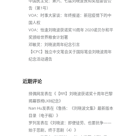
中国民主党：第六、七届刘晓波良知奖组委会公
告（第1号）
VOA：时事大家谈：年终报道：新冠疫情下的中
国人权
VOA：恰逢刘晓波获诺奖10周年 2020诺贝尔和平
奖颁给世界粮食计划署
邓敏灵：刘晓波周年纪念引言
【ICPC】独立中文笔会关于国际笔会刘晓波周年
纪念活动通告
近期评论
择偶网
发表在《
【RFI】刘晓波获诺奖十周年巴黎
揭幕铁椅LXB纪念
》
Nan Hu
发表在《
鲁扬：《刘晓波文集》最新版本
目录（电子稿）
》
罗列
发表在《
刘晓波：即便徒劳、也要抗争——
始于悲剧，终于悲剧（4）
》