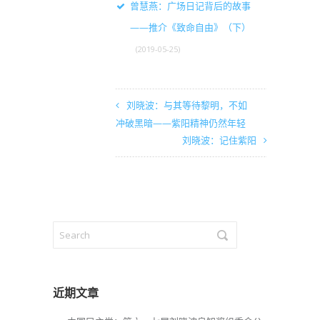
曾慧燕：广场日记背后的故事
——推介《致命自由》（下）
(2019-05-25)
刘晓波：与其等待黎明，不如
冲破黑暗——紫阳精神仍然年轻
刘晓波：记住紫阳
近期文章