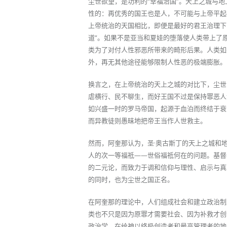
尘世欲望，是功利的“幸福治国”。天上之城与
性的：再优秀的国王也是人，不可能与上帝平起
上帝统治的天国相比，即便是最好的君王治理下
道”。如果不是亚当和夏娃的堕落使人类带上了
类为了对付人性邪恶所带来的畸形后果。人类如
外，再无其他途径能够限制人性恶的极端膨胀。
换言之，在上帝统治的天上之城的对比下，尘世
虐横行、民不聊生，而好王国不过是保持罪恶人
如兴盛一时的罗马帝国，起源于血泊而终结于衰
而异教徒则愚昧地把帝王当作人世救主。
然而，阿奎那认为，圣·奥古斯丁的天上之城和
人的次一等福祗——世俗福祗何在的问题。基督
的二元论，而致力于调和信仰与理性、启示与真
的同时，也为尘世之国正名。
在阿奎那的理论中，人们组成社会和建立政治制
类也不只是因为原罪才需要社会、因为补救才创
政治学，在给神以终极创造者和最高管理者的地