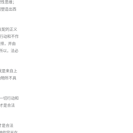
理性思维；
同塑造出西
支配的正义
行动和不作
安排，并由
，所以，法必
就是来自上
动物所不具
一切行动和
应才是合法
才是合法
神的容光在