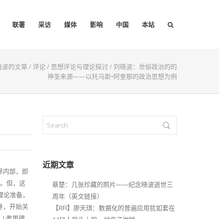
联署
采访
媒体
影响
中国
本站
晓波的文章
/
评论
/
思想评论与理论探讨
/
刘晓波：世俗政治的的
神圣来源——以托马斯•阿奎那的政治思想为例
近期文章
界内部，即
所。但，这
蔡楚：几张珍藏的照片——纪念晓波逝世三
理论准备，
周年（英文链接）
寻，开始关
【RFI】廖天琪：数据化的普遍应用犹如套在
J.弗里德