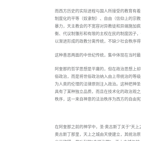
而西方历史的实际进程与国人所接受的教育有着
制度化的平等（奴隶制）、自由（信仰上的宗教
暴力，天主教会的不宽容对异教徒和异端施加疯
衡、代议制雏形和有限的主权在民的制度因子，
以渐进形成的政教分离传统，不缺少社会秩序得
这种善恶两面的中世纪传统，集中体现在当时最具权威
阿奎那的哲学思想是平庸的，但在政治思想上却
俗政治，而是将世俗政治纳入由上帝统治的等级
为人类的伦理的法律原则注入政治。这种把神圣
具有了某种独立品质，而且在技术化的政治观之
秩序，这一来自神意的法治秩序为西方的自由宪
在阿奎那之前的神学中，圣·奥古斯丁关于“天上
奥古斯丁那里，天上之城由天使建立，其统治原