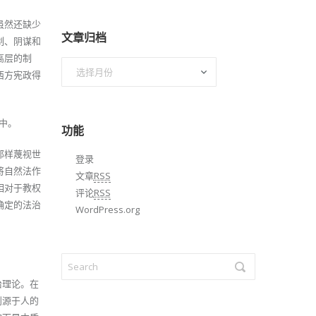
虽然还缺少
文章归档
制、阴谋和
高层的制
文
西方宪政得
章
归
档
想中。
功能
那样蔑视世
登录
将自然法作
文章
RSS
相对于教权
评论
RSS
确定的法治
WordPress.org
治理论。在
则源于人的