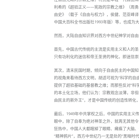
利希的《超验正义——宪政的宗教之维》（周勇
由史》（载于《自由与权力》，侯健、范亚峰译
中国大百科全书出版社1993年版）等，也成为
然而，大陆自由知识界对西方中世纪神学对自由
首先，中国古代传统的主流是实用主义和人的圣
只有功利化的迷信和帝王圣贤的神化，即迷信崇
其次，清末民国时期，倾向于自由民主的中国知
的视角来看待西方文明，胡适可视为“科学的自由
提供了超验基础的基督教之维；而那些反对“科
的本土化立场，他们认为：宗教观念淡薄，非但
由民主的新外王”，才是中国传统的创造性转化
最后，1949年中共掌权之后，中国的实用主
眼中，除了自奉为绝对神圣之外，就再无其他令
狂热中，中国人大都瞎掉了眼睛、瘫痪了大脑、
“精神鸦片”，西方中世纪乃一无是处的“黑暗时