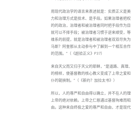
用现代政治学的语言来表述就是：实质正义是美
力和治理方式是技术、是手段。如果治理者把权
的的政治，治理者和被治理者同时把手段作为目
就可以不择手段；被治理者习惯于逆来顺受，等
维系的前提，就是治理者和被治理者双双尽失为
马斯？阿奎那从主动参与中了解到一个相互合作
的范围。”（《超验正义》P37）
来自天父而又归于天父的耶稣，“是道路、真理
的榜样，使基督教的核心教义变成了上帝之爱和
仆的轭挾制。”（《新约？加拉太书》）
所以，人的尊严和自由得以确立，并不在人的理
上帝的绝对依赖。上帝之仁慈通过基督殉难而昭
由。这种来自终极之爱的尊严和自由，才是现代