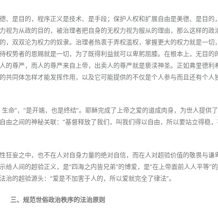
德、是目的，程序正义是技术、是手段；保护人权和扩展自由是美德、是目的
力视为从政的目的，被治理者把自身的无权力视为服从的理由，那么这样的政
的，双双沦为权力的奴隶。治理者热衷于弄权滥权，掌握更大的权力就是一切
待权势者的恩赐就是一切，为了既得利益就可以卑躬屈膝。在根本上，无目的
人的尊严，而人的尊严来自上帝，出卖人的尊严就是亵渎神圣。正如弗里德利希
的共同体怎样才能发挥作用，以及它可能提供的不仅是个人参与而且还有个人
、生命”，“是开端，也是终结”。耶稣完成了上帝之爱的道成肉身，为世人提供
自由之间的神秘关联：“基督释放了我们，叫我们得以自由，所以要站立得稳，
性狂妄之中，也不在人对自身力量的绝对自信，而在人对超验价值的敬畏与谦
示给人间的超验正义，是“四海之内皆兄弟”的博爱，是“在上帝面前人人平等”
法治的超验源头：“爱是不加害于人的，所以爱就完全了律法”。
三、规范世俗政治秩序的法治原则