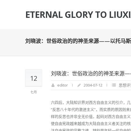
ETERNAL GLORY TO LIUX
刘晓波：世俗政治的的神圣来源——以托马斯
刘晓波：世俗政治的的神圣来源—
12
editor
2004-07-12
思想评
七月
六四后，大陆知识界对西方自由主义的引介，几
“反思八十年代的激进主义”，而实质的原因则
样的反思也并非全无价值，起码对西方自由主义
使自由宪政越来越成为大陆自由主义者关注的核
注自由宪政的宗教之维，特别是年轻一代自由知