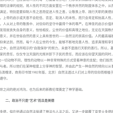
理的法律的规则，将人性的不同方面安置在一个秩序井然的制度体系之中，从
满足，特别是要抑制人性之恶而促进人性之善，让敬畏上帝、践行天职的美德
，上帝的启示或天恩不会贬低、否定、取消人的本性，而只会肯定和抬高人性
，人从对上帝的敬畏中、对信仰的坚守中赢得个体的尊严。在神圣的启示价值
发现就丧失自身的意义，恰恰相反，尘世的价值和真理之地位，无论在天国秩
意义，并在世俗自然的意义上具有普世的——自然法的崇高价值。人的最高福
仰来达到，然而，每个人在尘世的今生，能够不断地完善人性、追求真理和享
之中，自然法所昭示的“自我保存”的努力，未尝不是践行天职的善行。所以，
家的责任，仅仅专注天国的光辉并卸下子民的责任，而应该在仰望天国的同时
他一切动物不同，理性的动物以一种非常特殊的方式受着神意的支配；他们既然
与者。所以他们在某种程度上分享神的智慧，并由此产生一种自然的倾向以从
，马清槐译，商务印书馆1982年版，北京）自然法透过人们对上帝的信仰而根植
遵守。
世之间的绝对鸿沟，也为后来的新教伦理奠定了神学基础。
二、政治不只是“艺术”而且是美德
多德，但在他通过自然法接通了神法与人法之后，又进一步颠覆了亚里士多德