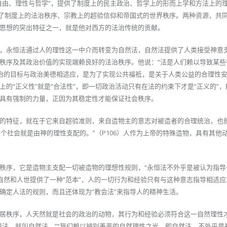
自由、理性与哲学”，提供了制度上的民主政治、哲学上的形而上学和方法上的
供了制度上的法治秩序、宗教上的超验信仰和帝国式的世界秩序。两种资源，共
思想的突出特征之一，就是他对西方的法治传统的贡献。
，永恒法通过人的理性这一中介而转变为自然法，自然法提供了人类接受神意
秩序及其政治价值的实现端赖良好的法治秩序。他说：“法是人们赖以导致某些
）法治的目标与政治美德相适应，是为了实现公共福祗，是关于人类公益的合理性
的“正义性”就是“合法性”，即一切政治活动只有在法的约束下才是“正义的”
具有强制的力量，正因为其稳定性才能保证社会秩序。
的特征，就在于它来自超验准则，来自造物主的意志对被造者的合理统治，也
整个社会就是由神的理性支配的。”（P106）人作为上帝的特殊造物，具有其他
秩序，它是造物主支配一切被造物的理想性规则，“永恒法不外乎是被认为指导
为自然和人世提供了一种“范本”，人的一切行为和经验只有与这种意志指导相适
确定人法的规则，而且还体现为“教会法”来指导人的精神生活。
居秩序，人天然就是社会的政治的动物，其行为和经验必须符合这一自然理性
恒法，就叫自然法。”“我们赖以辨别善恶的自然理性之光、即自然法，不外乎是