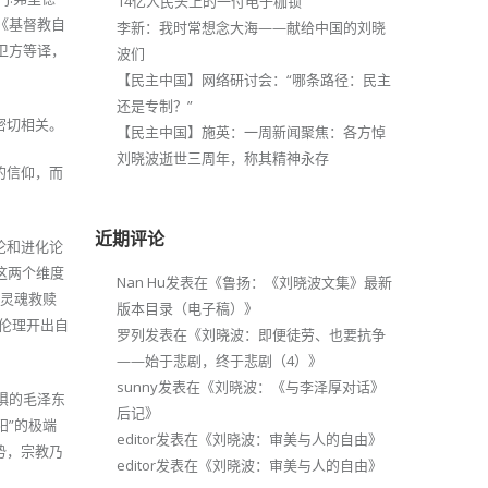
14亿人民头上的一付电子枷锁
《基督教自
李新：我时常想念大海——献给中国的刘晓
卫方等译，
波们
【民主中国】网络研讨会：“哪条路径：民主
还是专制？”
密切相关。
【民主中国】施英：一周新闻聚焦：各方悼
刘晓波逝世三周年，称其精神永存
的信仰，而
近期评论
论和进化论
这两个维度
Nan Hu
发表在《
鲁扬：《刘晓波文集》最新
的灵魂救赎
版本目录（电子稿）
》
伦理开出自
罗列
发表在《
刘晓波：即便徒劳、也要抗争
——始于悲剧，终于悲剧（4）
》
sunny
发表在《
刘晓波：《与李泽厚对话》
惧的毛泽东
后记
》
阳”的极端
editor
发表在《
刘晓波：审美与人的自由
》
势，宗教乃
editor
发表在《
刘晓波：审美与人的自由
》