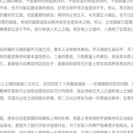
地上之城的差别，不是相对的而是绝对的，不是权宜的而是永恒的，不是数量上
平坐，也不可能实施完美的统治，好帝王和坏帝王皆是刽子手。所以，帝王统
的最好的王国，也是最差的统治；再好的尘世正义，与天国正义相比，也不过是
原罪的锁链，世俗的国家或政治秩序就完全是多余之物。所以，尘世国家只是罪
果意欲立足于不朽，就只有进入天上之城。而在地上之城中，人类除了忍受恶
间的最好王国和最坏王国之间，事实上没有根本差别。坏王国是礼崩乐坏、天
世的稳定秩序和基本温饱而已。二者的罪恶，只有数量上的差别，而没有本质
亡。基督徒与异教徒的区别在于：基督徒知道帝王们是上帝实现其神圣意志的
地上之城的极端二元对立，仅仅回答了人的最高福祗——灵魂福祗何在的问题，
教神学意欲为尘世政治提供切实可行的指导，就必须修正天上之城和地上之城
理、天国与尘世之间的绝对矛盾，将二元对立转化为统一的等级化秩序，在尊
度，绝非仅仅是原罪的结果和上帝的补救，而是上帝安排的宇宙秩序的正当组
设政治，更是为了践行天职才组成社会，为了实现人的尊严和美德才有政治。
位的同时，也应该给人性的每一方面留有余地，力求认识和解释人类活动及其