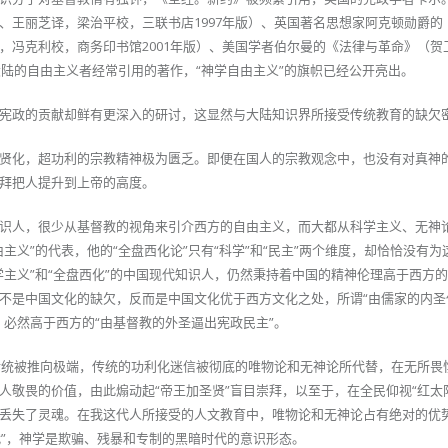
、王丽芝译，梁治平校，三联书店1997年版）、英国著名思想家阿克顿勋爵的
，冯克利校，商务印书馆2001年版）、美国学者伯尔曼的《法律与革命》（贺
大陆的自由主义者经常引用的著作，“神学自由主义”的旗帜已经公开亮出。
宪政的贡献却鲜有更深入的研讨，这显然与大陆知识界所接受传统教育的缺欠
贤化，超功利的宗教精神极为匮乏。即便在国人的宗教观念中，也没有对真神
拜把人提升到上帝的高度。
识人，很少从基督教的视角来引介西方的自由主义，而大都从科学主义、无神
主义”的代表，他的“全盘西化论”只有“科学”和“民主”两个维度，却恰恰没有为
学主义”和“全盘西化”的中国现代知识人，仍然秉持着中国的精神伦理高于西方
不是中国文化的缺欠，反而是中国文化优于西方文化之处，所谓“由儒家的内圣
，必然高于西方的“由基督教的外圣逼出宪政民主”。
义传统被推向极端，传统的功利化迷信被彻底的唯物论和无神论所代替，在无所畏
人敬畏的价值，由此煽动起“帝王加圣贤”盲目崇拜，以至于，在全民仰视“红太
丢失了灵魂。在我这代人所接受的人文教育中，唯物论和无神论占有绝对的优
代”，神学是欺骗、残暴和专制的黑暗时代的意识形态。