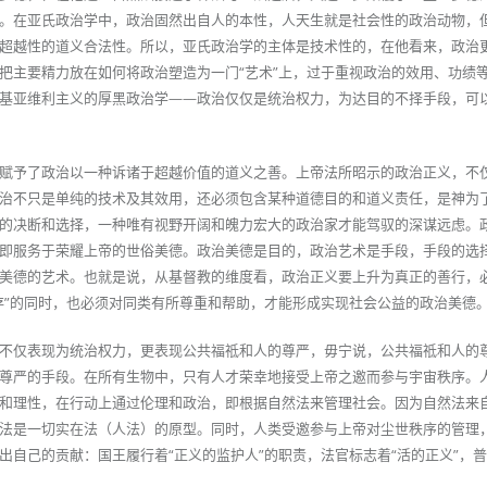
。在亚氏政治学中，政治固然出自人的本性，人天生就是社会性的政治动物，
超越性的道义合法性。所以，亚氏政治学的主体是技术性的，在他看来，政治
把主要精力放在如何将政治塑造为一门“艺术”上，过于重视政治的效用、功绩
基亚维利主义的厚黑政治学——政治仅仅是统治权力，为达目的不择手段，可
赋予了政治以一种诉诸于超越价值的道义之善。上帝法所昭示的政治正义，不
治不只是单纯的技术及其效用，还必须包含某种道德目的和道义责任，是神为
的决断和选择，一种唯有视野开阔和魄力宏大的政治家才能驾驭的深谋远虑。
即服务于荣耀上帝的世俗美德。政治美德是目的，政治艺术是手段，手段的选
美德的艺术。也就是说，从基督教的维度看，政治正义要上升为真正的善行，
存”的同时，也必须对同类有所尊重和帮助，才能形成实现社会公益的政治美德
不仅表现为统治权力，更表现公共福祗和人的尊严，毋宁说，公共福祗和人的
尊严的手段。在所有生物中，只有人才荣幸地接受上帝之邀而参与宇宙秩序。
和理性，在行动上通过伦理和政治，即根据自然法来管理社会。因为自然法来
法是一切实在法（人法）的原型。同时，人类受邀参与上帝对尘世秩序的管理
出自己的贡献：国王履行着“正义的监护人”的职责，法官标志着“活的正义”，