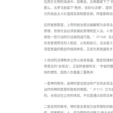
在西方文明的演进中，如果说，古希腊留下了“
那么，古罗马就留下“秩序、信仰与法律”，提
方的自由主义价值观及其制度安排。阿奎那政治
在阿奎那那里，上帝的统治意志被解释为永恒法
原理，世俗社会必须依据此原理制定人法。人世
其他一些行动的行动准则或尺度。”（P104
负有管理责任的人制定、公布和执行。法治意义上
须是普遍的稳定的规则体系，正因为其普遍性才
人世间的法律秩序之所以具有普遍、稳定和强制
帝意志的“永恒法”。正如阿奎那所言：“宇宙的
有的理性，因而人负载着三重秩序：
一是神的秩序。由神的意志统治所产生的永恒法
动作的神的智慧所抱有的理想。”（P111）它
的。永恒法在尘世的体现，不仅是通过自然法来
二是自然的秩序。神的意志表现为自然理性的群
的。阿奎那说：人，作为理性的动物之“参与永