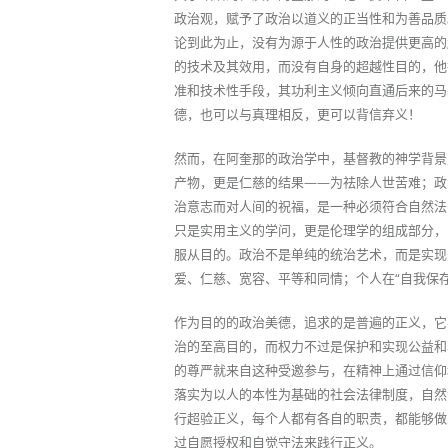
政治观，赋予了政治以道义的正当性和为善品质
论到此为止，没有为源于人性的政治提供更高的
的技术及其效用，而没有自身的超越性目的，他
准和技术性手段，其功利主义倾向直通后来的马
德，也可以与真理相反，更可以背信弃义！
然而，在阿奎那的政治学中，基督教的神学背景
产物，更是仁慈的结果——为祛除人世苦难；政
治意志而对人间的祝福，是一种必须符合自然法
只是实用主义的学问，更是伦理学的组成部分，
服从目的。政治不是单纯的统治艺术，而是实现
爱、仁慈、宽容、平等和同情；个人在“自我保
作为目的的政治美德，追求的是普遍的正义，它
治的至高目的，而权力不过是保护和实现公益和
的尊严就来自这种受邀参与，在精神上通过信仰
落实为以人的本性为基础的社会法律制度，自然
行超验正义，每个人都有各自的职责，都能够做
过自愿授权和自觉守法来践行正义。