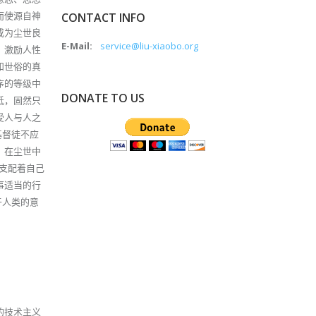
而使源自神
CONTACT INFO
成为尘世良
E-Mail:
service@liu-xiaobo.org
，激励人性
和世俗的真
序的等级中
DONATE TO US
祗，固然只
受人与人之
基督徒不应
，在尘世中
支配着自己
事适当的行
于人类的意
的技术主义