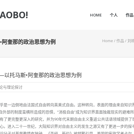
IAOBO!
HOME
个人
作品
Home
/
作品
/
刘
•阿奎那的政治思想为例
—以托马斯•阿奎那的政治思想为例
论与理论探讨
乎是一边倒地由法国式自由转向英美式自由。这种转向，表面的理由来自知识
来自外部的制度蛮横所造成的恐惧，“消极自由”成为知识界直面独裁现实的避难
有了更完整更深入的研究，并为90年代末期自由主义重返公共话语领域提供了
心。进入二十一世纪，大陆知识界对自由主义的发生之源又有了更进一步的探
识分子对基督教情有独钟，《圣经。新约》被频繁引用，美国的宪政学者卡尔。