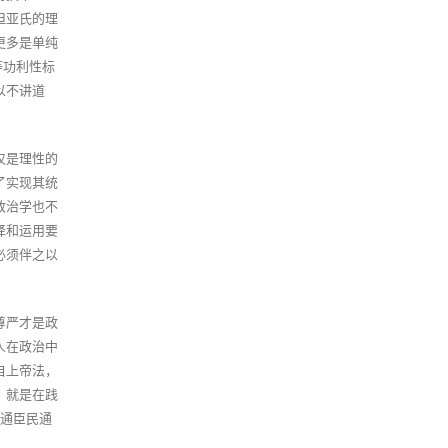
但亚氏的理
更多是单纯
等功利性标
以不讲道
仅是理性的
了实现其统
政治学也不
择和运用要
必须伴之以
。
尊严才是政
人在政治中
自上帝法，
，就是在践
普通臣民通