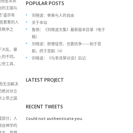
的而是本质
POPULAR POSTS
治的王国与
“盗亦有
刘晓波：审美与人的自由
恶累累的人
关于本站
法秩序之
鲁扬：《刘晓波文集》最新版本目录（电子
稿）
刘晓波：即便徒劳、也要抗争——始于悲
下大乱、暴
剧，终于悲剧（4）
上的不同。
刘晓波：《与李泽厚对话》后记
尘世工具，
LATEST PROJECT
而无法解决
的绝对对立
崇上帝之国
RECENT TWEETS
成部分；人
Could not authenticate you.
源自神学的
意志、思想