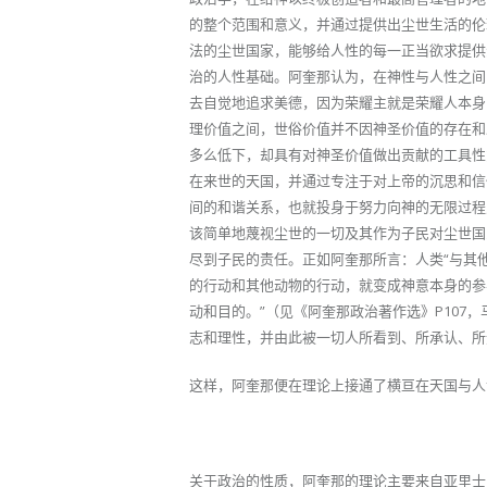
的整个范围和意义，并通过提供出尘世生活的伦
法的尘世国家，能够给人性的每一正当欲求提供
治的人性基础。阿奎那认为，在神性与人性之间
去自觉地追求美德，因为荣耀主就是荣耀人本身
理价值之间，世俗价值并不因神圣价值的存在和
多么低下，却具有对神圣价值做出贡献的工具性
在来世的天国，并通过专注于对上帝的沉思和信
间的和谐关系，也就投身于努力向神的无限过程
该简单地蔑视尘世的一切及其作为子民对尘世国
尽到子民的责任。正如阿奎那所言：人类“与其
的行动和其他动物的行动，就变成神意本身的参
动和目的。”（见《阿奎那政治著作选》P107
志和理性，并由此被一切人所看到、所承认、所
这样，阿奎那便在理论上接通了横亘在天国与人
关于政治的性质，阿奎那的理论主要来自亚里士