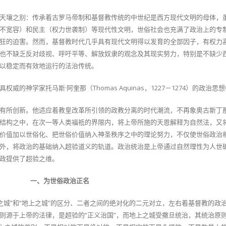
天壤之别：传承着古罗马帝制和基督教传统的中世纪是西方现代文明的母体，
不宽容）和民主（权力世袭制）等现代性文明，世俗社会也充满了政治上的专
狂的迫害。然而，基督教时代几乎具有现代文明得以发育的全部因子，有权力
也不缺乏反对歧视、呼吁平等、解放奴隶的观念及其现实努力，特别是不缺少
以稳定而有效地运行的法治传统。
的神学家托马斯·阿奎那（Thomas Aquinas，1227－1274）的政治思
有所创新。他适应着教皇改革所引领的政教分离的时代潮流，不再象奥古斯丁
结构之中，在次一等人类福祗的界限内，将上帝所施的天恩解释为自然法，又
价值加以世俗化、把世俗价值纳入神圣秩序之中的理论努力，不仅使世俗政治
外，将政治的基础纳入超验道义的轨道。政治统治是上帝通过自然理性为人世
政提供了超验之维。
一、为世俗政治正名
之城”和“地上之城”的区分、二者之间的绝对化的二元对立，左右着基督教的政
则源于上帝的法律，是超验的“正义治国”，而地上之城受撒旦统治，其统治原