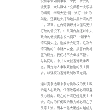
没有学会如何争取一个民主社会的主
流民意，大陆媒体上充斥着幸灾乐祸
的语调，继续大造“挺一派打一派”的
舆论，还要趁火打劫地抹黑台湾的民
主。甚至，在台湾朝野对立僵局无法
打破的情况下，中共国台办还以中央
政府的傲慢姿态发出恫吓：“如果台
湾局势失控，造成社会动荡，危及台
湾同胞的生命财产安全，损害台海地
区的稳定，我们将不会坐视不管”。
与其同时，中共人大就香港政争表
态，否定港人争取双普选的民主要
求，以强权为香港政制改革定调。
通过竞争选票来争夺执政权的民主政
治是人心政治，任何政客都必须尊重
民心所向。现在的台湾已经是民主社
会，岛内的任何政治势力都必须在乎
民意主流，而本土化大潮越来越成为