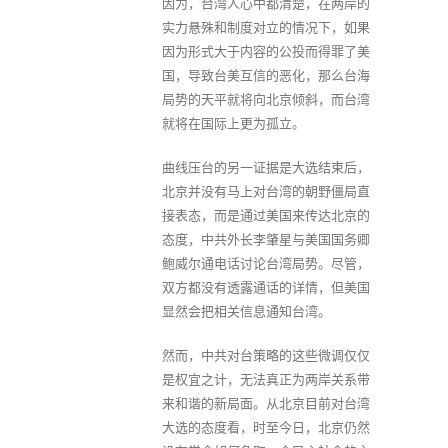
因为，台湾人心中都清楚，在两岸的
实力悬殊和制度对立的情况下，如果
因为形式大于内容的公投而得罪了美
国，导致台美互信的恶化，那么台海
局势的天平就将向北京倾斜，而台湾
就将在国际上更为孤立。
曲线压台的另一证据是大选结束后，
北京并没有马上对台湾的朝野僵局直
接表态，而是通过美国来传达北京的
态度，中共外长李肇星与美国国务卿
鲍威尔通电话讨论台湾局势。尽管，
双方都没有透露通话的详情，但美国
显然会把相关信息通知台湾。
然而，中共对台策略的这些微调仅仅
是权宜之计，无法真正为两岸关系带
来和谐的新局面。从北京目前对台湾
大选的态度看，时至今日，北京仍然