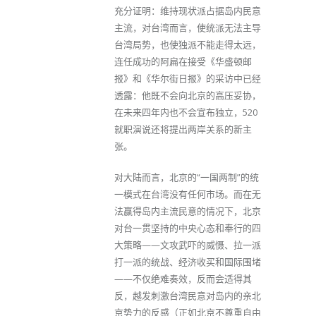
充分证明：维持现状派占据岛内民意
主流，对台湾而言，使统派无法主导
台湾局势，也使独派不能走得太远，
连任成功的阿扁在接受《华盛顿邮
报》和《华尔街日报》的采访中已经
透露：他既不会向北京的高压妥协，
在未来四年内也不会宣布独立，520
就职演说还将提出两岸关系的新主
张。
对大陆而言，北京的“一国两制”的统
一模式在台湾没有任何市场。而在无
法赢得岛内主流民意的情况下，北京
对台一贯坚持的中央心态和奉行的四
大策略——文攻武吓的威慑、拉一派
打一派的统战、经济收买和国际围堵
——不仅绝难奏效，反而会适得其
反，越发刺激台湾民意对岛内的亲北
京势力的反感（正如北京不尊重自由