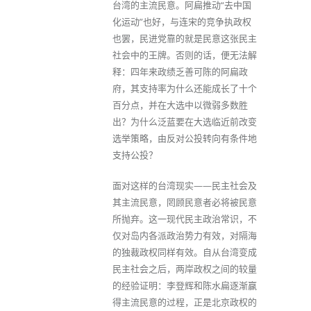
台湾的主流民意。阿扁推动“去中国
化运动”也好，与连宋的竞争执政权
也罢，民进党靠的就是民意这张民主
社会中的王牌。否则的话，便无法解
释：四年来政绩乏善可陈的阿扁政
府，其支持率为什么还能成长了十个
百分点，并在大选中以微弱多数胜
出？为什么泛蓝要在大选临近前改变
选举策略，由反对公投转向有条件地
支持公投？
面对这样的台湾现实——民主社会及
其主流民意，罔顾民意者必将被民意
所抛弃。这一现代民主政治常识，不
仅对岛内各派政治势力有效，对隔海
的独裁政权同样有效。自从台湾变成
民主社会之后，两岸政权之间的较量
的经验证明：李登辉和陈水扁逐渐赢
得主流民意的过程，正是北京政权的