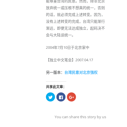
能尊重台湾的民意。然而，除非北京
放弃统一或压根不想真的统一，否则
的话，就必须完成上述转变。因为，
没有上述转变的完成，台湾只能渐行
渐远，即便无法达成独立，起码决不
会与大陆谈统一。
2004年7月10日于北京家中
【独立中文笔会】2007.04.17
另一版本：
台湾民意对北京强权
共享此文章：
点
点
点
击
击
击
以
以
以
在
在
在
Twitter
Facebook
Google+
上
上
上
共
共
共
You can share this story by using your soc
享
享
享
（在
（在
（在
accoun
新
新
新