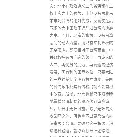
态；北京在政治道义上的劣势和在主
权上实力上的强势，非但没有为北京
带来对台湾的绝对优势，反而使趾高
气扬的大中国陷于远胜过台湾的尴尬
之中。而且，北京的尴尬，没有台湾
悲情的动人力量，而只有专制政权的
无奈硬撑。即便相对于台湾而言，中
共政权拥有再广袤的领土、再庞大的
人口、再优势的武力、再高速的经济
发展、再有利的国际地位，只要大陆
的一党独裁制度没有根本改变，美国
的台海政策及其台海格局就不会有根
本改变。所以，北京也就只能眼睁睁
地看着台湾朝野的离心倾向愈演愈
烈，却苦于无计可施。除了无效的文
攻武吓之外，再也拿不出更柔性的办
法来吸引台湾。要破除这一瓶颈，消
除这种尴尬，就必须打破上述悖论，