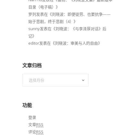
目录（电子稿）
》
罗列
发表在《
刘晓波：即便徒劳、也要抗争——
始于悲剧，终于悲剧（4）
》
sunny
发表在《
刘晓波：《与李泽厚对话》后
记
》
editor
发表在《
刘晓波：审美与人的自由
》
文章归档
文
章
归
档
功能
登录
文章
RSS
评论
RSS