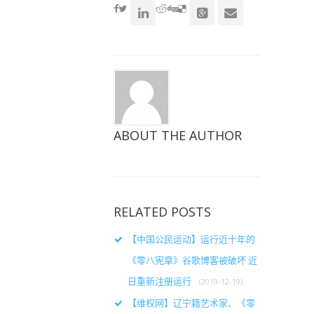
窗
窗
窗
口
口
口
中
中
中
打
打
打
开）
开）
开）
ABOUT THE AUTHOR
RELATED POSTS
【中国公民运动】运行近十年的
《零八宪章》谷歌博客被破坏 近
日重新注册运行
(2019-12-19)
【维权网】辽宁籍艺术家、《零