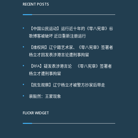
RECENT POSTS
【中国公民运动】运行近十年的《零八宪章》谷
歌博客被破坏 近日重新注册运行
【维权网】辽宁籍艺术家、《零八宪章》签署者
杨立才因发表涉港言论遭刑事拘留
【RFA】疑发表涉港言论 《零八宪章》签署者
杨立才遭刑事拘留
【民生观察】辽宁杨立才被警方抄家后带走
裴毅然：王蒙现象
FLICKR WIDGET