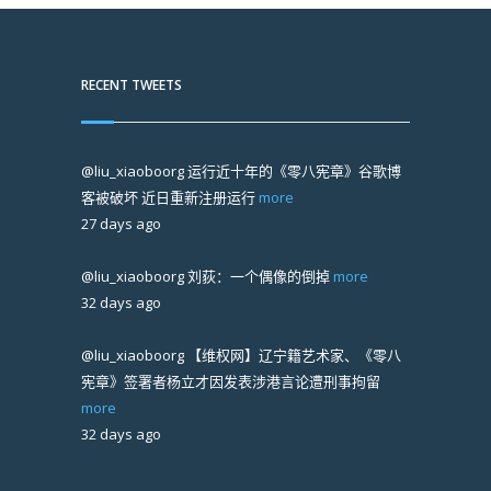
RECENT TWEETS
@liu_xiaoboorg
运行近十年的《零八宪章》谷歌博
客被破坏 近日重新注册运行
more
27 days ago
@liu_xiaoboorg
刘荻：一个偶像的倒掉
more
32 days ago
@liu_xiaoboorg
【维权网】辽宁籍艺术家、《零八
宪章》签署者杨立才因发表涉港言论遭刑事拘留
more
32 days ago