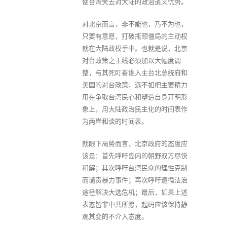
使台湾失去对大陆的政治道义优势。
对北京而言，非不能也，乃不为也，
只要有意愿，打破瓶颈僵局的主动权
就在大陆政权手中。也就是说，北京
对台政策之主线必须加以大幅度调
整，与其死盯着谁入主台北总统府和
美国的对台政策，远不如把主要精力
用在争取台湾民心和塑造自身开明形
象上，用大陆政治民主化的时间表作
为两岸和谈的时间表。
就眼下局势而言，北京政府的态度应
该是：首先呼吁岛内的朝野双方尽快
和解；其次呼吁台湾民众的理性克制
而谴责暴力事件；再次呼吁遵循法治
途径解决大选危机；最后，如果上述
表态皆非中共所愿，起码应该保持静
观其变的不介入态度。