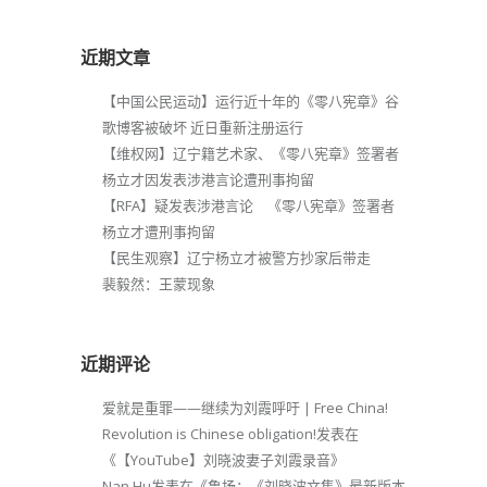
近期文章
【中国公民运动】运行近十年的《零八宪章》谷
歌博客被破坏 近日重新注册运行
【维权网】辽宁籍艺术家、《零八宪章》签署者
杨立才因发表涉港言论遭刑事拘留
【RFA】疑发表涉港言论 《零八宪章》签署者
杨立才遭刑事拘留
【民生观察】辽宁杨立才被警方抄家后带走
裴毅然：王蒙现象
近期评论
爱就是重罪——继续为刘霞呼吁 | Free China!
Revolution is Chinese obligation!
发表在
《
【YouTube】刘晓波妻子刘霞录音
》
Nan Hu
发表在《
鲁扬：《刘晓波文集》最新版本