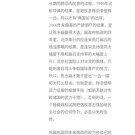
长期罔顾岛内民意的过程，1996年试
射导弹的结果，是把民意推向李登辉
一边，所以才有“两国论”的出现；
2000年朱鎔基的严辞恫吓的结果，是
让陈水扁赢得大选；扁政府执政的四
年里，北京奉行的拉连宋而打扁吕的
统战策略的结果，是连宋支持度的大
幅度下降和扁吕支持率的大幅度上
升；北京在国际上对台湾的围堵，只
能刺激台湾人争取国际尊严的努力；
所以，陈水扁才敢于提出“一边一国”
和大打公投派。也就是说，除非使用
武力征服的极端手段（如前苏联对东
欧诸国的武力干预），否则的话，一
个独裁政权试图把强权意志强加给民
主社会的任何作为，必定以失败告
终。
阿扁执政四年来两岸的较力经验已经