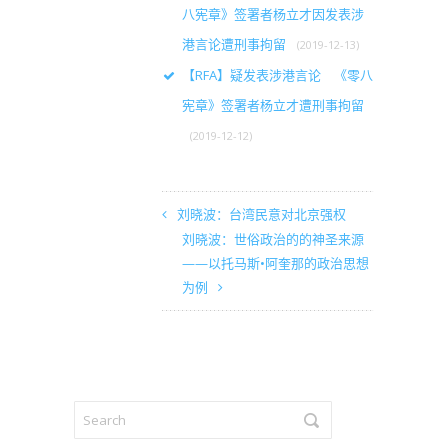
八宪章》签署者杨立才因发表涉
港言论遭刑事拘留
(2019-12-13)
【RFA】疑发表涉港言论 《零八
宪章》签署者杨立才遭刑事拘留
(2019-12-12)
刘晓波：台湾民意对北京强权
刘晓波：世俗政治的的神圣来源
——以托马斯•阿奎那的政治思想
为例