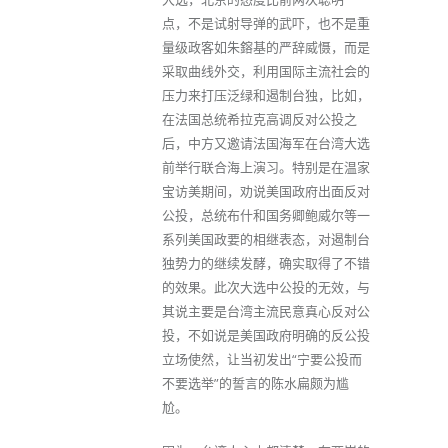
点，不是试射导弹的武吓，也不是重
量级政客如朱鎔基的严辞威慑，而是
采取曲线外交，利用国际主流社会的
压力来打压泛绿和遏制台独，比如，
在法国总统希拉克高调反对公投之
后，中方又邀请法国海军在台湾大选
前举行联合海上演习。特别是在温家
宝访美期间，劝说美国政府出面反对
公投，总统布什和国务卿鲍威尔等一
系列美国政要的相继表态，对遏制台
独势力的继续发酵，确实取得了不错
的效果。此次大选中公投的无效，与
其说主要是台湾主流民意真心反对公
投，不如说是美国政府明确的反公投
立场使然，让当初发出“宁要公投而
不要选举”的誓言的陈水扁颇为尴
尬。