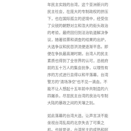
年民主实践的台湾，这个亚洲新兴的
民主社会，在庞大的专制政权的挤压
下，也在国际孤立的逆境中，经受住
了尖锐的朝野对立和浩大的街头政治
的考验，最终回归到法治轨道解决争
议，随著验票和调查的结果的出炉，
大选争议和民怨洪流便逐渐平息。即
便在争执最高潮时期，台湾人的民主
素质也得到了全世界的认可，总统府
前的五十万人的集会抗争，以理性有
序的方式进行且得以和平落幕，台湾
警方的“清场净空”也不见一滴血，不
能不让人想起十五年前中共制造的六
四屠杀，尽显民主台湾的良治与专制
大陆的暴政之间的天壤之别。
如此落幕的台湾大选，让声言决不能
坐视台湾乱局的北京失去了可乘之
机。也就是说，台湾民主的成熟和阿