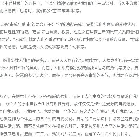
：当书本代替我们的理性时，当某个精神导师代替我们的自主意识时，当医生为我
而不愿自主思考时，我们就处在“未成年”状态。
点亮“未成年蒙昧”的要义在于：“他所说的‘未成年’是指我们所意愿的某种状态
使用理性的领域。‘启蒙’是由意愿、权威、理性之使用这三者的原有关系的变化
是说，“未成年”就是人们不敢运用自己的天赋理性而乞求于权威的意愿，而“成
性的意愿，也就是使人从被动状态变成主动状态。
，绝非少数人独享的奢侈品，而是人人具有的“天赋能力”，人类之所以陷于需要
少数人具有理智的英明，而在于人们没有摆脱权威而独立思考的勇气与决心。启
的有无、智慧的多少之差异，而在于是否具有突破束缚的勇气，也就是向既定权
状态，在根本上不在于外在权威的强制，而在于人们本身的懦弱所导致的自我压
为，每个人的原本自我天生具有理性光源，蒙昧仅仅是理性之光源的自我遮蔽、
，是自我去蔽、自我除尘。也就是每一个体的理智之光的自除灰尘和自我点亮，
也就是作为个体之人的自主性的自我发现。启蒙的点亮蒙昧和扫除灰尘是自我
择生活之路，而不是依赖于外在权威的引导，不是按照别人点亮的生活之路行
够独立思考，进而自主生活，落实到社会层面，就是个人自治和民间自治。