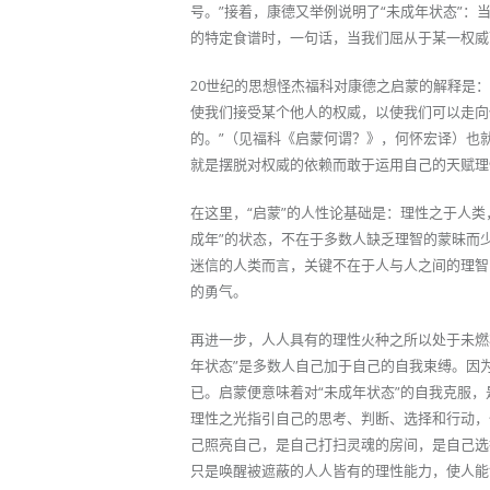
号。”接着，康德又举例说明了“未成年状态”
的特定食谱时，一句话，当我们屈从于某一权威
20世纪的思想怪杰福科对康德之启蒙的解释是：
使我们接受某个他人的权威，以使我们可以走向
的。”（见福科《启蒙何谓？》，何怀宏译）也就
就是摆脱对权威的依赖而敢于运用自己的天赋理
在这里，“启蒙”的人性论基础是：理性之于人类
成年”的状态，不在于多数人缺乏理智的蒙昧而
迷信的人类而言，关键不在于人与人之间的理智
的勇气。
再进一步，人人具有的理性火种之所以处于未燃
年状态”是多数人自己加于自己的自我束缚。因
已。启蒙便意味着对“未成年状态”的自我克服
理性之光指引自己的思考、判断、选择和行动，
己照亮自己，是自己打扫灵魂的房间，是自己选
只是唤醒被遮蔽的人人皆有的理性能力，使人能