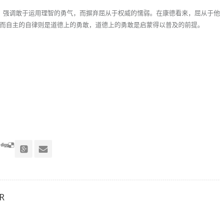
律”，强调敢于运用理智的勇气，而摒弃屈从于权威的懦弱。在康德看来，屈从于
而自主的自律则是道德上的勇敢，道德上的勇敢是启蒙得以普及的前提。
R