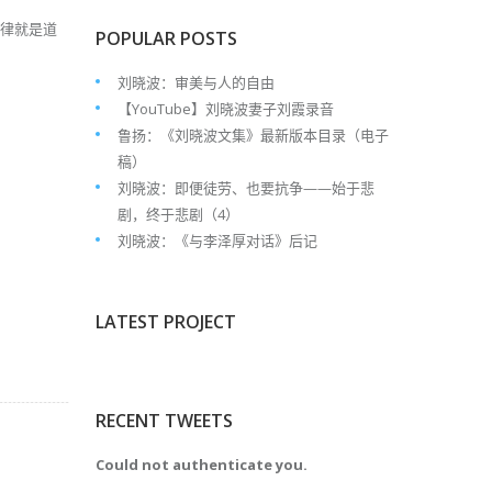
他律就是道
POPULAR POSTS
刘晓波：审美与人的自由
【YouTube】刘晓波妻子刘霞录音
鲁扬：《刘晓波文集》最新版本目录（电子
稿）
刘晓波：即便徒劳、也要抗争——始于悲
剧，终于悲剧（4）
刘晓波：《与李泽厚对话》后记
LATEST PROJECT
RECENT TWEETS
Could not authenticate you.