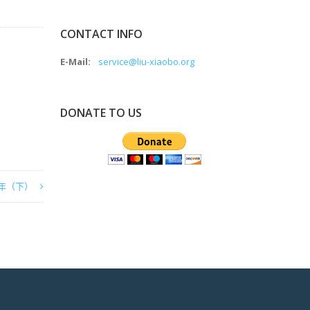
CONTACT INFO
E-Mail:
service@liu-xiaobo.org
DONATE TO US
年（下）