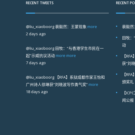
RECENT TWEETS
RECENT P
@liu_xiaoboorg
裴毅然：王蒙现象
more
裴毅然
2 days ago
田牧：
动
@liu_xiaoboorg
田牧：“与香港学生市民在一
起”示威抗议活动
more
more
【RF
7 days ago
获“刘
【RF
@liu_xiaoboorg
【RFA】系狱成都作家王怡和
颁奖礼
广州诗人徐琳获“刘晓波写作勇气奖”
more
18 days ago
【IC
闻公报