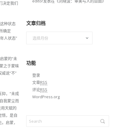
editor
发表在《
刘晓波：审美与人的自由
》
们决定我们
文章归档
，这种状态
所确定
文
年人状态”
章
归
档
启蒙的“未
功能
蒙之于蒙昧
威说“不”
登录
文章
RSS
评论
RSS
抑，“未成
WordPress.org
自我蒙尘而
是用天赋的
觉悟，是自
走。启蒙，