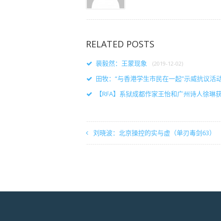
RELATED POSTS
裴毅然：王蒙现象
(2019-12-02)
田牧：“与香港学生市民在一起”示威抗议活
【RFA】系狱成都作家王怡和广州诗人徐琳获
刘晓波：北京操控的实与虚（单刃毒剑63）