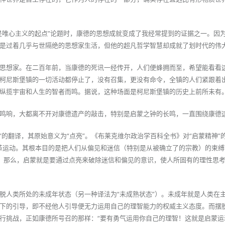
是唯心主义的起点”论题时，康德的思想成就变成了我经常提到的证据之一。因
是过着几乎与世隔绝的思想家生活，但他的超凡哲学智慧却成就了划时代的伟
思想家。在二百年前，当康德的死讯一经传开，人们便蜂拥而至，希望能看看
柯尼斯堡镇的一切活动都停止了，没有召集，更没有命令，全镇的人们紧跟着
纵揽宇宙和人生的智者而鸣。据说，这种场面是柯尼斯堡镇的历史上前所未有
鸣响，大都离不开对康德遗产的敲击，特别是启蒙之钟的长鸣，一直围绕康德
ment”的翻译，其原始意义为“点亮”。《布莱克维尔政治学百科全书》对“启蒙精神
变革运动。其根本目的是把人们从偏见和迷信（特别是从被确立了的宗教）的束
29）那么，启蒙就是要通过点亮来破除迷信和偏见的意识，使人所固有的理性思
脱人类所处的未成年状态（另一种译法为“未成熟状态”）。未成年就是人类在
下的引导，即不经他人引导便无力运用自己的理智能力的权威主义态度。而摆
行挑战，正如康德所号召的那样：“要有勇气运用你自己的理智！这就是启蒙运