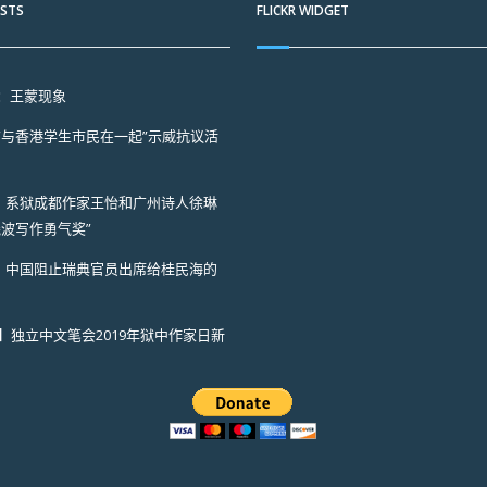
OSTS
FLICKR WIDGET
：王蒙现象
“与香港学生市民在一起”示威抗议活
A】系狱成都作家王怡和广州诗人徐琳
晓波写作勇气奖”
A】中国阻止瑞典官员出席给桂民海的
PC】独立中文笔会2019年狱中作家日新