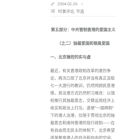
2004-02-26
时事评论
,
节选
第五部分：中共管制香港的爱国主义
（之二）独裁爱国和铜臭爱国
一、北京操控的实与虚
最近，有关香港政制改革的激烈争
论，再次凸现了北京并没有真正汲取
七一大游行的教训，仍然罔顾民意港
情，其治港方式仍然积习难改：以强
权推行其独裁意志，交替运用经济上
收买和政治上打压。遂使“一国两制”
下的港人治港，仅限于贯彻北京的独
裁意志和维持香港的现行政制——在
有自由而无民主的体制下，北京希望
逐渐蚕食港人的自治和自由的空间，