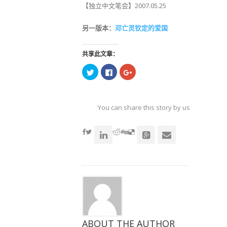
【独立中文笔会】2007.05.25
另一版本：
邓亡灵钦定的爱国
共享此文章：
点
点
点
击
击
击
以
以
以
在
在
在
Twitter
Facebook
Google+
上
上
上
共
共
共
You can share this story by using your soc
享
享
享
（在
（在
（在
accoun
新
新
新
窗
窗
窗
口
口
口
中
中
中
打
打
打
开）
开）
开）
ABOUT THE AUTHOR