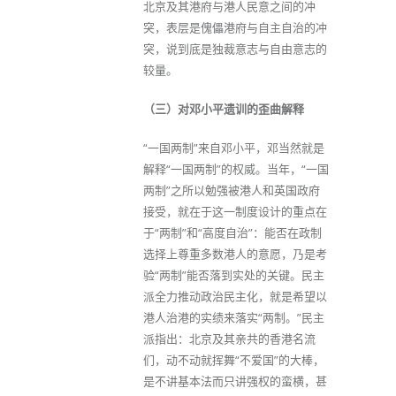
北京及其港府与港人民意之间的冲
突，表层是傀儡港府与自主自治的冲
突，说到底是独裁意志与自由意志的
较量。
（三）对邓小平遗训的歪曲解释
“一国两制”来自邓小平，邓当然就是
解释“一国两制”的权威。当年，“一国
两制”之所以勉强被港人和英国政府
接受，就在于这一制度设计的重点在
于“两制”和“高度自治”：能否在政制
选择上尊重多数港人的意愿，乃是考
验“两制”能否落到实处的关键。民主
派全力推动政治民主化，就是希望以
港人治港的实绩来落实“两制。”民主
派指出：北京及其亲共的香港名流
们，动不动就挥舞“不爱国”的大棒，
是不讲基本法而只讲强权的蛮横，甚