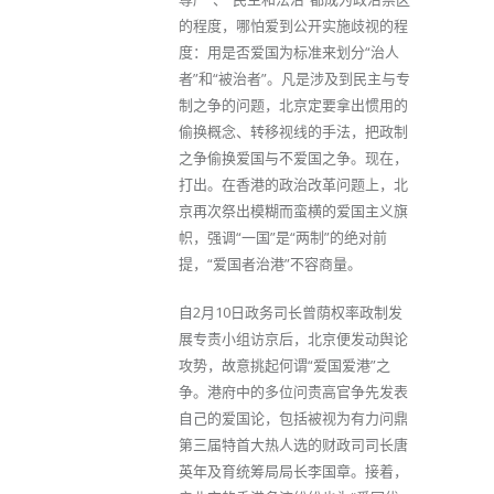
的程度，哪怕爱到公开实施歧视的程
度：用是否爱国为标准来划分“治人
者”和“被治者”。凡是涉及到民主与专
制之争的问题，北京定要拿出惯用的
偷换概念、转移视线的手法，把政制
之争偷换爱国与不爱国之争。现在，
打出。在香港的政治改革问题上，北
京再次祭出模糊而蛮横的爱国主义旗
帜，强调“一国”是“两制”的绝对前
提，“爱国者治港”不容商量。
自2月10日政务司长曾荫权率政制发
展专责小组访京后，北京便发动舆论
攻势，故意挑起何谓“爱国爱港”之
争。港府中的多位问责高官争先发表
自己的爱国论，包括被视为有力问鼎
第三届特首大热人选的财政司司长唐
英年及育统筹局局长李国章。接着，