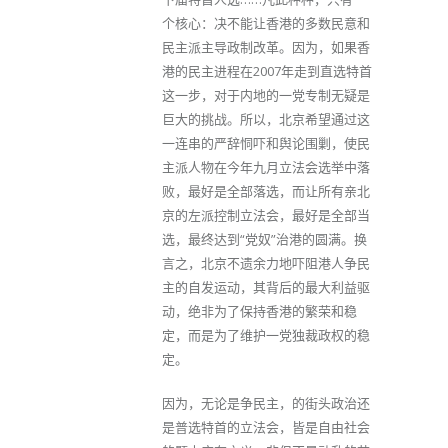
个核心：决不能让香港的多数民意和
民主派主导政制改革。因为，如果香
港的民主进程在2007年走到直选特首
这一步，对于内地的一党专制无疑是
巨大的挑战。所以，北京希望通过这
一连串的严辞恫吓和舆论围剿，使民
主派人物在今年九月立法会选举中落
败，最好是全部落选，而让所有亲北
京的左派控制立法会，最好是全部当
选，最终达到“党奴”治港的圆满。换
言之，北京不遗余力地吓阻港人争民
主的自发运动，其背后的最大利益驱
动，绝非为了保持香港的繁荣和稳
定，而是为了维护一党独裁政权的稳
定。
因为，无论是争民主，的街头政治还
是普选特首的立法会，皆是自由社会