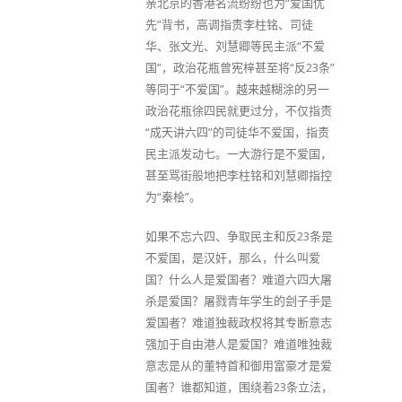
亲北京的香港名流纷纷也为“爱国优
先”背书，高调指责李柱铭、司徒
华、张文光、刘慧卿等民主派“不爱
国”，政治花瓶曾宪梓甚至将“反23条”
等同于“不爱国”。越来越糊涂的另一
政治花瓶徐四民就更过分，不仅指责
“成天讲六四”的司徒华不爱国，指责
民主派发动七。一大游行是不爱国，
甚至骂街般地把李柱铭和刘慧卿指控
为“秦桧”。
如果不忘六四、争取民主和反23条是
不爱国，是汉奸，那么，什么叫爱
国？什么人是爱国者？难道六四大屠
杀是爱国？屠戮青年学生的刽子手是
爱国者？难道独裁政权将其专断意志
强加于自由港人是爱国？难道唯独裁
意志是从的董特首和御用富豪才是爱
国者？谁都知道，围绕着23条立法，