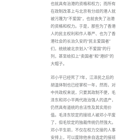
也就具有治港的资格和权力；而所有
在政制改革上与北京有分歧的港人就
被污蔑为“不爱国”，也就丧失了治港
的资格和权力。于是，那些为了香港
人的民主权利和作人尊严、也为了香
港社会的长治久安的“民主爱国者”
们，统统被北京划入“不爱国”的行
列，甚至给扣上“卖国者”和“港奸”的
大帽子。
邓小平已经死了7年，江泽民之后的
胡温体制也已经掌权一年，然而，对
中共政权来说，只要其政制不便，毛
泽东和邓小平两代政治强人的遗产，
仍然具有道统的合法性及其实用价
值。毛泽东钦定的接班人被邓小平废
了，但毛钦定的独裁传统仍然强大。
邓小平生前，不仅在权力交接的人事
安排上，可以废除他亲自选定的接班