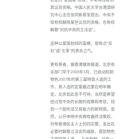
其议员资格。中国人民大学台港澳研
究中心主任张同新甚至提出，中央不
但有权解除某些议员的资格，也有权
解散“对抗中央的立法会”。
这种以爱国划线的蛮横，很有点“反
右”或“文革”的肃杀之气。
更有甚者，据香港媒体报道，北京有
关部门早于2003年3月，已启动机制
物色2007年的第三届特首人选的工
作，其人选的定案最迟要在明年确
定。北京如此急不可待，当然是希望
经过党中央的长期的观察和考验，找
到一个既听话又有能力的新特首。显
然，公开申明中央拥有最终决策权，
列举香港民主人士的四宗罪，发出在
必要时解散立法会的威胁，提前物色
下届特首人选……凡此种种，只有一