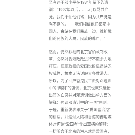
至有违于邓小平在1984年留下的遗
训：“1997年以后，……可以骂共产
党，我们不怕他们骂，因为共产党是
骂不倒的。……我们相信他们都是中
国人，会站在我们民族一边，维护我
们的民族的大局，民族的尊严。”
然而，仍然独裁的北京害怕政制改
革，必然对香港政改进行不遗余力地
打压。但现政权的爱国说辞显然缺乏
权威性，根本无法说服大多数港人。
所以，为了回应香港民主派对邓遗训
中的“两制”的强调，北京也就只能抬
出邓的亡灵并对邓遗训做出单方面的
解释：强调邓遗训中的“一国”原则。
于是，重新发表邓关于“爱国者治港”
的讲话，并通过大陆和香港的御用媒
体对何谓“爱国者”作出蛮横的解释：
一切听命于北京的港人就是爱国者，