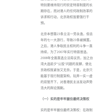
特别要维持现行的钦定特首制度的长
期存在，而对港人的任何政制改革的
诉求和行动，北京政权皆要强行干
预。
北京本想靠23条立法一劳永逸，但去
年的七一大游行，导致23条被搁置。
之后，港人争取民主权利的斗争一直
持续，为了2007年实行特首普选、
2008年全面直选立法局议员，加之台
湾大选前夕“公投”问题的发酵，使北
京政权既紧张又无奈。于是，北京只
能基于现行制度架构，玩弄一实一虚
的双管齐下，对香港民主派发动声势
浩大的舆论围剿。
（一）实的是牢牢握住最终决策权
实的是牢牢握住最终决策权：在政制