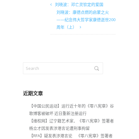
刘晓波：邓亡灵钦定的爱国
刘晓波：康德点燃的启蒙之火
——纪念伟大哲学家康德逝世200
周年（上）
近期文章
【中国公民运动】运行近十年的《零八宪章》谷
歌博客被破坏 近日重新注册运行
【维权网】辽宁籍艺术家、《零八宪章》签署者
杨立才因发表涉港言论遭刑事拘留
【RFA】疑发表涉港言论 《零八宪章》签署者