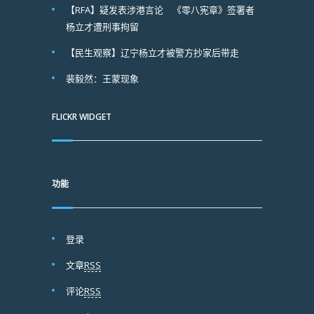
【RFA】疑发表涉港言论 《零八宪章》签署者
杨立才遭刑事拘留
【民生观察】辽宁杨立才被警方抄家后带走
裴毅然：王蒙现象
FLICKR WIDGET
功能
登录
文章
RSS
评论
RSS