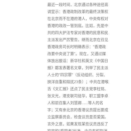
最近一段时间，北京通过各种途径高
调宣示：香港政制改革的最终决策权
在北京而不在港府港人，中央有权对
香港的政改一管到底。比如，先是中
共的四大护法专家对香港的民意和民
主派发出严厉警告，继而北京在召见
香港政务司长时明确表示：“香港政
改要中央说了算”。现在，又通过媒
体放出狠话：新华社和英文《中国日
报》都发表署名文章，列举了民主派
人士的“四宗罪”（反动组织、分裂、
挾洋自重和阻扰23条）；中共在港喉
舌《文汇报》还点了民主党李柱铭、
张文光，港支联司徒华，职工盟李卓
人和前召集人刘慧卿……等人的名
字；又有亲北京的香港议员提出要成
立监察委员会，检查议员是否爱国。
言外之意，如果发现某些议员违反了
钦定的“爱国者”标准，中央有权取消