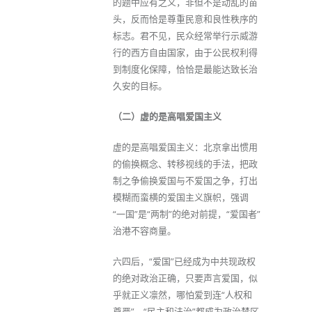
的题中应有之义，非但不是动乱的苗
头，反而恰是尊重民意和良性秩序的
标志。君不见，民众经常举行示威游
行的西方自由国家，由于公民权利得
到制度化保障，恰恰是最能达致长治
久安的目标。
（二）虚的是高唱爱国主义
虚的是高唱爱国主义：北京拿出惯用
的偷换概念、转移视线的手法，把政
制之争偷换爱国与不爱国之争，打出
模糊而蛮横的爱国主义旗帜，强调
“一国”是“两制”的绝对前提，“爱国者”
治港不容商量。
六四后，“爱国”已经成为中共现政权
的绝对政治正确，只要声言爱国，似
乎就正义凛然，哪怕爱到连“人权和
尊严”、“民主和法治”都成为政治禁区