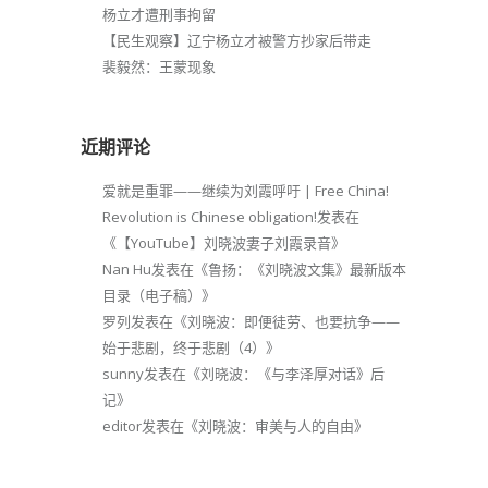
杨立才遭刑事拘留
【民生观察】辽宁杨立才被警方抄家后带走
裴毅然：王蒙现象
近期评论
爱就是重罪——继续为刘霞呼吁 | Free China!
Revolution is Chinese obligation!
发表在
《
【YouTube】刘晓波妻子刘霞录音
》
Nan Hu
发表在《
鲁扬：《刘晓波文集》最新版本
目录（电子稿）
》
罗列
发表在《
刘晓波：即便徒劳、也要抗争——
始于悲剧，终于悲剧（4）
》
sunny
发表在《
刘晓波：《与李泽厚对话》后
记
》
editor
发表在《
刘晓波：审美与人的自由
》