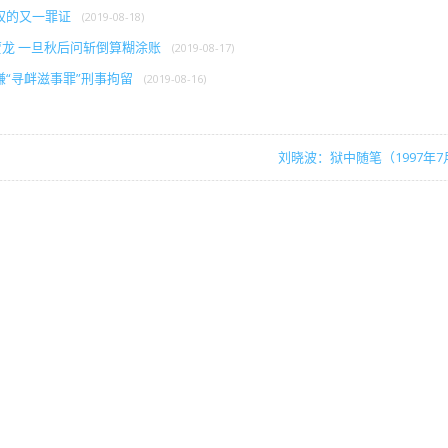
权的又一罪证
(2019-08-18)
贾龙 一旦秋后问斩倒算糊涂账
(2019-08-17)
“寻衅滋事罪”刑事拘留
(2019-08-16)
刘晓波：狱中随笔（1997年7