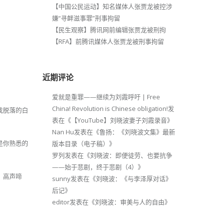
【中国公民运动】知名媒体人张贾龙被控涉
嫌“寻衅滋事罪”刑事拘留
【民生观察】腾讯网前编辑张贾龙被刑拘
【RFA】前腾讯媒体人张贾龙被刑事拘留
近期评论
爱就是重罪——继续为刘霞呼吁 | Free
China! Revolution is Chinese obligation!
发
找脱落的白
表在《
【YouTube】刘晓波妻子刘霞录音
》
Nan Hu
发表在《
鲁扬：《刘晓波文集》最新
是你熟悉的
版本目录（电子稿）
》
罗列
发表在《
刘晓波：即便徒劳、也要抗争
——始于悲剧，终于悲剧（4）
》
，高声啼
sunny
发表在《
刘晓波：《与李泽厚对话》
后记
》
editor
发表在《
刘晓波：审美与人的自由
》