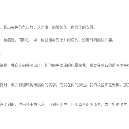
，长出墨色的龟贝竹，这是唯一能够长久与你为伴的安慰。
一丝痕迹。再耐心一点，你就能看到上升的岛屿，沿着时间曲线扩展。
。
给我，独自走向呼啸山庄；把你眼中荒凉的风景给我，我要在顽石的缝隙里寻
倒时，就会有珊瑚树结满你的名字。而就在你的脚边，我的坟墓正在微笑，那
管此刻的，你已经不再乞求。回到空无中，回到母亲的阴道里，为了拒绝出生