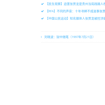
【民生观察】迫害张贾龙是贵州当局践踏人
【RFA】不同的声音：十年寻衅不成滋事张
【中国公民运动】知名媒体人张贾龙被控涉嫌
刘晓波：狱中随笔（1997年7月21日）