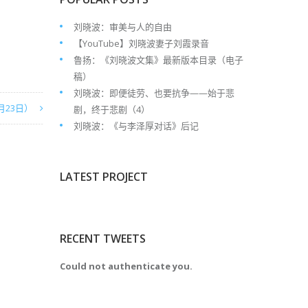
刘晓波：审美与人的自由
【YouTube】刘晓波妻子刘霞录音
鲁扬：《刘晓波文集》最新版本目录（电子
稿）
刘晓波：即便徒劳、也要抗争——始于悲
月23日）
剧，终于悲剧（4）
刘晓波：《与李泽厚对话》后记
LATEST PROJECT
RECENT TWEETS
Could not authenticate you.