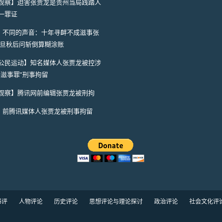
观察】迫害张贾龙是贵州当局践踏人
一罪证
A】不同的声音：十年寻衅不成滋事张
一旦秋后问斩倒算糊涂账
公民运动】知名媒体人张贾龙被控涉
衅滋事罪”刑事拘留
观察】腾讯网前编辑张贾龙被刑拘
A】前腾讯媒体人张贾龙被刑事拘留
书评
人物评论
历史评论
思想评论与理论探讨
政治评论
社会文化评