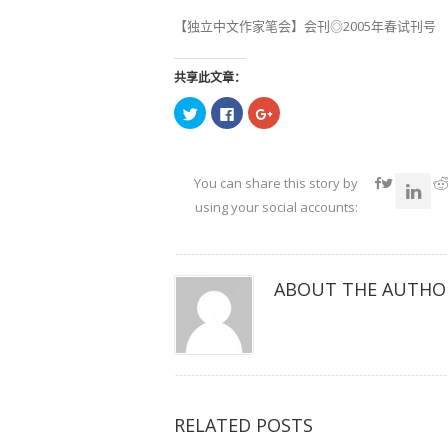
【独立中文作家笔会】会刊◎2005年春试刊号
共享此文章：
点
点
点
击
击
击
以
以
以
在
在
在
Twitter
Facebook
Google+
上
上
上
共
共
共
You can share this story by
享
享
享
（在
（在
（在
using your social accounts:
新
新
新
窗
窗
窗
口
口
口
中
中
中
打
打
打
开）
开）
开）
ABOUT THE AUTHO
RELATED POSTS