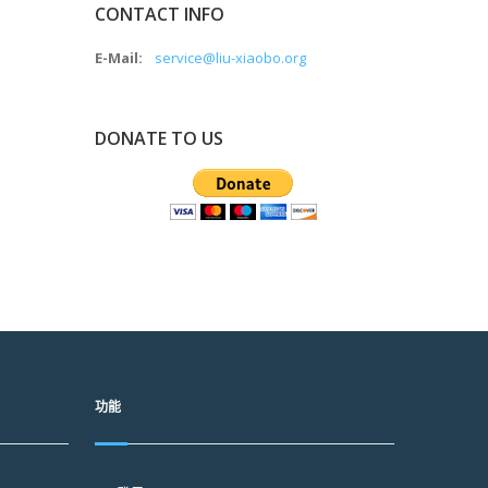
CONTACT INFO
E-Mail:
service@liu-xiaobo.org
DONATE TO US
功能