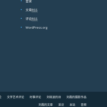
登录
文章
RSS
评论
RSS
WordPress.org
论
文学艺术评论
时事评论
刘晓波的诗
刘霞的摄影作品
刘霞的文章
采访
本站
音频