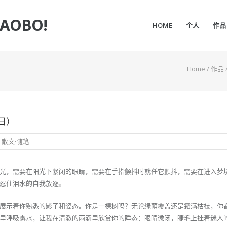
IAOBO!
HOME
个人
作品
Home
/
作品
日）
,
散文·随笔
光，需要在阳光下紧闭的眼睛，需要在手指颤抖时就任它颤抖，需要在进入梦
忍住泪水的自我放逐。
展示着你熟悉的影子和姿态。你是一棵树吗？无论绿荫覆盖还是霜满枯枝，你
里呼吸露水，让我在清澈的雨滴里欣赏你的睡态：眼睛微闭，睫毛上挂着迷人