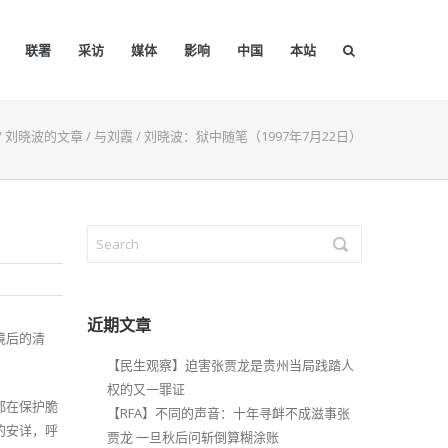
联署
采访
媒体
影响
中国
本站
/
刘晓波的文章
/
与刘霞
/
刘晓波：狱中随笔（1997年7月22日）
近期文章
境后的清
【民生观察】迫害张贾龙是贵州当局践踏人
权的又一罪证
都在保护脆
【RFA】不同的声音：十年寻衅不成滋事张
的安详，呼
贾龙 一旦秋后问斩倒算糊涂账