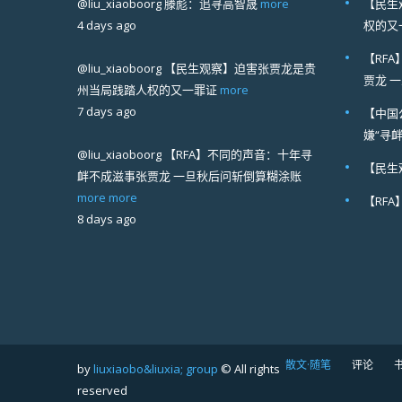
@liu_xiaoboorg
滕彪：追寻高智晟
more
【民生
4 days ago
权的又
【RF
@liu_xiaoboorg
【民生观察】迫害张贾龙是贵
贾龙 
州当局践踏人权的又一罪证
more
7 days ago
【中国
嫌“寻
@liu_xiaoboorg
【RFA】不同的声音：十年寻
【民生
衅不成滋事张贾龙 一旦秋后问斩倒算糊涂账
more
more
【RF
8 days ago
散文·随笔
评论
by
liuxiaobo&liuxia; group
© All rights
reserved