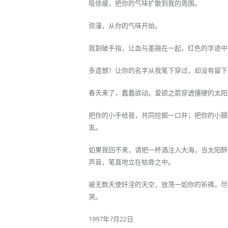
吸徐缓，把你的气味扩散到我的周围。
弥漫，从你的气味开始。
我割破手指，让血与墨融在一起，红色的字迹中
多遗憾！让你的名字从我笔下穿过，却没有留下
春天来了，蠢蠢欲动。爱欲之箭穿透僵硬的太阳
把你的小手给我，共同挖掘一口井；把你的小脚
发。
如果我回不来，请把一杯酒注入大海，当太阳醉
声音，笔直地立在枯骨之中。
被无数天使奸淫的天空，放荡一如你的祈祷，尽
哭。
1997年7月22日