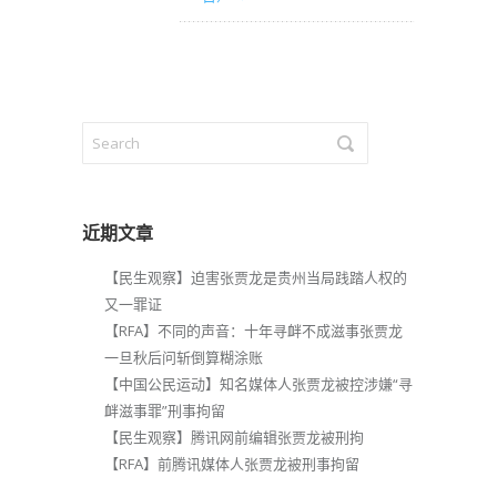
近期文章
【民生观察】迫害张贾龙是贵州当局践踏人权的
又一罪证
【RFA】不同的声音：十年寻衅不成滋事张贾龙
一旦秋后问斩倒算糊涂账
【中国公民运动】知名媒体人张贾龙被控涉嫌“寻
衅滋事罪”刑事拘留
【民生观察】腾讯网前编辑张贾龙被刑拘
【RFA】前腾讯媒体人张贾龙被刑事拘留