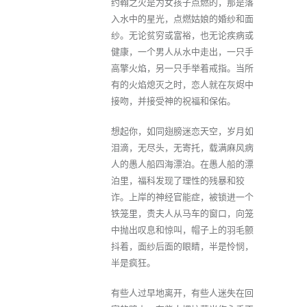
约翰之火是为女孩子点燃的，那是落
入水中的星光，点燃姑娘的婚纱和面
纱。无论贫穷或富裕，也无论疾病或
健康，一个男人从水中走出，一只手
高擎火焰，另一只手举着戒指。当所
有的火焰熄灭之时，恋人就在灰烬中
接吻，并接受神的祝福和保佑。
想起你，如同翅膀迷恋天空，岁月如
泪滴，无尽头，无寄托，载满麻风病
人的愚人船四海漂泊。在愚人船的漂
泊里，福科发现了理性的残暴和狡
诈。上岸的神经官能症，被锁进一个
铁笼里，贵夫人从马车的窗口，向笼
中抛出叹息和惊叫，帽子上的羽毛颤
抖着，面纱后面的眼睛，半是怜悯，
半是疯狂。
有些人过早地离开，有些人迷失在回