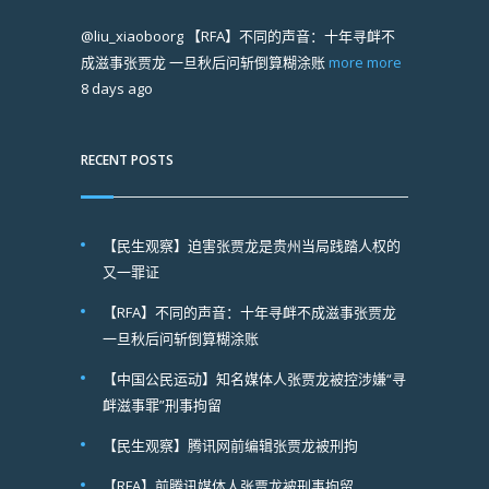
@liu_xiaoboorg
【RFA】不同的声音：十年寻衅不
成滋事张贾龙 一旦秋后问斩倒算糊涂账
more
more
8 days ago
RECENT POSTS
【民生观察】迫害张贾龙是贵州当局践踏人权的
又一罪证
【RFA】不同的声音：十年寻衅不成滋事张贾龙
一旦秋后问斩倒算糊涂账
【中国公民运动】知名媒体人张贾龙被控涉嫌“寻
衅滋事罪”刑事拘留
【民生观察】腾讯网前编辑张贾龙被刑拘
【RFA】前腾讯媒体人张贾龙被刑事拘留