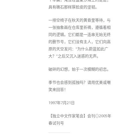
具有礁石那样厚脸皮的坚韧。
一排空椅子在秋天的黄昏里等待，与
一张抽象画在仓库里祈祷，遵循着相
同的逻辑。它们都是一连串无始无终
的删节号，它们没有主人，它们向高
原的天空发问：“为什么蔚蓝如此广
大？”之后又沉入迷惑的无声。
破碎的幻想，始于一次模糊的初恋。
季节也会感到孤独吗？请用优美或嘲
笑来回答！
1997年7月21日
【独立中文作家笔会】会刊◎2005年
春试刊号