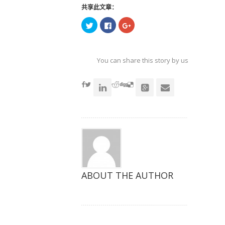
共享此文章：
点
点
点
击
击
击
以
以
以
在
在
在
Twitter
Facebook
Google+
上
上
上
共
共
共
You can share this story by using your soc
享
享
享
（在
（在
（在
accoun
新
新
新
窗
窗
窗
口
口
口
中
中
中
打
打
打
开）
开）
开）
ABOUT THE AUTHOR