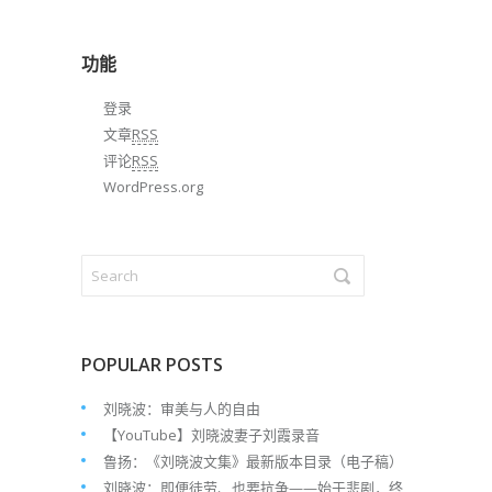
归
档
功能
登录
文章
RSS
评论
RSS
WordPress.org
POPULAR POSTS
刘晓波：审美与人的自由
【YouTube】刘晓波妻子刘霞录音
鲁扬：《刘晓波文集》最新版本目录（电子稿）
刘晓波：即便徒劳、也要抗争——始于悲剧，终