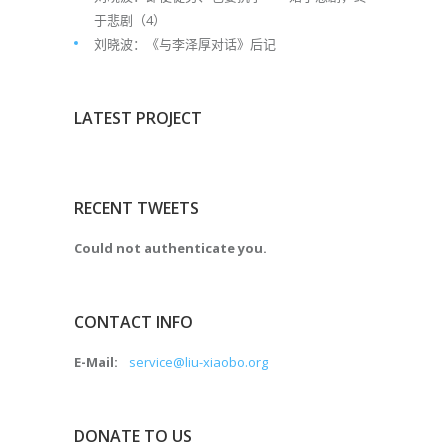
于悲剧（4）
刘晓波：《与李泽厚对话》后记
LATEST PROJECT
RECENT TWEETS
Could not authenticate you.
CONTACT INFO
E-Mail:
service@liu-xiaobo.org
DONATE TO US