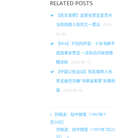
RELATED POSTS
【民生观察】迫害张贾龙是贵州
当局践踏人权的又一罪证
(2019-
08-18)
【RFA】不同的声音：十年寻衅不
成滋事张贾龙 一旦秋后问斩倒算
糊涂账
(2019-08-17)
【中国公民运动】知名媒体人张
贾龙被控涉嫌“寻衅滋事罪”刑事拘
留
(2019-08-16)
刘晓波：狱中随笔（1997年7
月20日）
刘晓波：狱中随笔（1997年7月22
日）