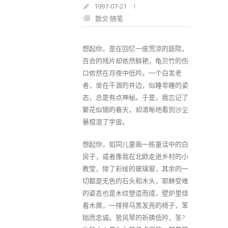
1997-07-21
散文·随笔
想起你，是在回忆一座荒凉的庭院，
百合的残片却依然鲜艳，龟贝竹的伤
口依然在月夜中低吟。一个白发老
者，坐在干涸的井边，似睡非睡的姿
态，总是有点神秘。于是，我忘记了
繁花似锦的春天，却清晰地看到沙尘
暴搅混了宇宙。
想起你，如同儿童画一栋童话中的白
房子，或者像我在北欧走进乡村的小
教堂，除了彩绘的玻璃窗，其余的一
切都是无色的石头和木头，耶稣受难
的姿态也是木纹塑造而成，壁炉里烧
着木屑，一排排乌黑发亮的椅子，笨
拙而忠诚。管风琴的祈祷低吟，圣?