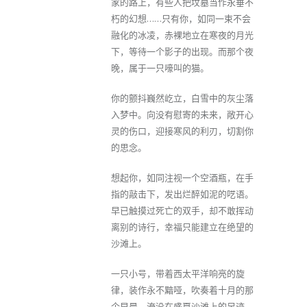
家的路上，有些人把坟墓当作永垂不
朽的幻想……只有你，如同一束不会
融化的冰凌，赤裸地立在寒夜的月光
下，等待一个影子的出现。而那个夜
晚，属于一只嚎叫的猫。
你的颤抖巍然屹立，白雪中的灰尘落
入梦中。向没有慰寄的未来，敞开心
灵的伤口，迎接寒风的利刃，切割你
的思念。
想起你，如同注视一个空酒瓶，在手
指的敲击下，发出烂醉如泥的呓语。
早已触摸过死亡的双手，却不敢挥动
离别的诗行，幸福只能建立在绝望的
沙滩上。
一只小号，带着西太平洋响亮的旋
律，装作永不黯哑，吹奏着十月的那
个早晨，淹没在盛夏沙滩上的足迹，