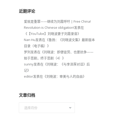
近期评论
爱就是重罪——继续为刘霞呼吁 | Free China!
Revolution is Chinese obligation!
发表在
《
【YouTube】刘晓波妻子刘霞录音
》
Nan Hu
发表在《
鲁扬：《刘晓波文集》最新版本
目录（电子稿）
》
罗列
发表在《
刘晓波：即便徒劳、也要抗争——
始于悲剧，终于悲剧（4）
》
sunny
发表在《
刘晓波：《与李泽厚对话》后
记
》
editor
发表在《
刘晓波：审美与人的自由
》
文章归档
文
章