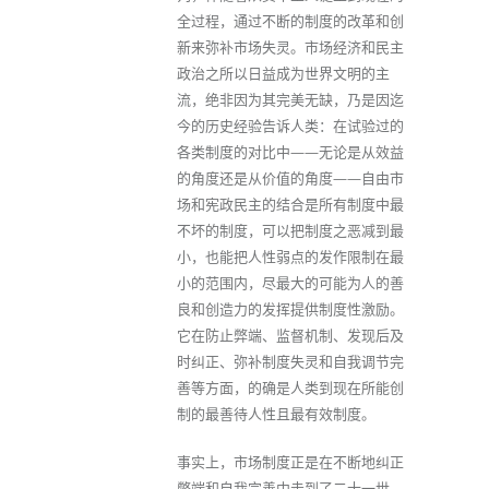
全过程，通过不断的制度的改革和创
新来弥补市场失灵。市场经济和民主
政治之所以日益成为世界文明的主
流，绝非因为其完美无缺，乃是因迄
今的历史经验告诉人类：在试验过的
各类制度的对比中——无论是从效益
的角度还是从价值的角度——自由市
场和宪政民主的结合是所有制度中最
不坏的制度，可以把制度之恶减到最
小，也能把人性弱点的发作限制在最
小的范围内，尽最大的可能为人的善
良和创造力的发挥提供制度性激励。
它在防止弊端、监督机制、发现后及
时纠正、弥补制度失灵和自我调节完
善等方面，的确是人类到现在所能创
制的最善待人性且最有效制度。
事实上，市场制度正是在不断地纠正
弊端和自我完善中走到了二十一世