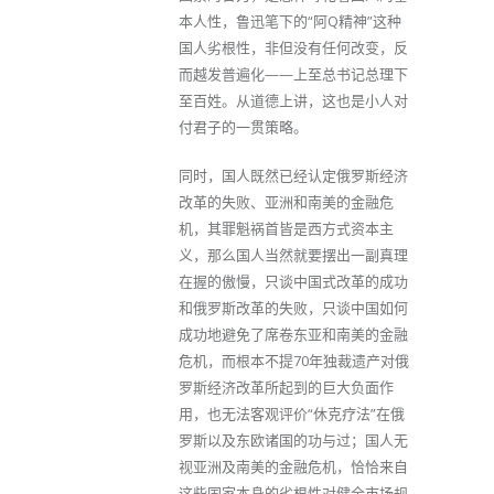
本人性，鲁迅笔下的“阿Q精神”这种
国人劣根性，非但没有任何改变，反
而越发普遍化——上至总书记总理下
至百姓。从道德上讲，这也是小人对
付君子的一贯策略。
同时，国人既然已经认定俄罗斯经济
改革的失败、亚洲和南美的金融危
机，其罪魁祸首皆是西方式资本主
义，那么国人当然就要摆出一副真理
在握的傲慢，只谈中国式改革的成功
和俄罗斯改革的失败，只谈中国如何
成功地避免了席卷东亚和南美的金融
危机，而根本不提70年独裁遗产对俄
罗斯经济改革所起到的巨大负面作
用，也无法客观评价“休克疗法”在俄
罗斯以及东欧诸国的功与过；国人无
视亚洲及南美的金融危机，恰恰来自
这些国家本身的劣根性对健全市场规