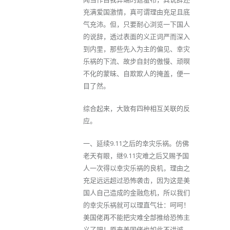
充满爱国激情，真可谓理由充足且底
气充沛。但，只要耐心浏览一下国人
的说辞，透过表面的义正词严而深入
到内里，那些先入为主的偏见、幸灾
乐祸的下流、故步自封的傲慢、顽暝
不化的蒙昧、自欺欺人的掩盖，便一
目了然。
综合起来，大致有四种相互关联的反
应。
一、延续9.11之后的幸灾乐祸。仿佛
老天有眼，继9.11灾难之后又赐予国
人一次得以幸灾乐祸的良机，理由之
充足远远超过恐怖袭击，因为这是美
国人自己造成的金融危机，所以我们
的幸灾乐祸就可以理直气壮：呵呵！
美国佬再不能把灾难全部推给恐怖主
义了吧！原来美国佬也如此不讲诚