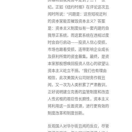
纪。正如《纽约时报》在评论这次丑
闻时所说：“问题是：这些短视近利
的资本家能否摧毁资本主义？答案
是：资本主义制度似有一套内建的自
我导正系统，而这套系统在违规过度
时会自行启动——投资人信心受损，
市场也跟着受损，连带影响企业成长
及获利所需的资金募集。最终，是资
本家那股想唤回投资人信心的欲望让
资本主义屹立不摇。”我们也有理由
相信，此次美国大公司财务作假丑
闻，又一次为人类积累了严肃教训，
正好说明建立完善的监管制度和改造
人性劣根的艰巨性长期性，资本主义
将利用这一反面资源，进行更有效的
制度改革和制度创新。
反观国人对华尔街丑闻的反应，尽管