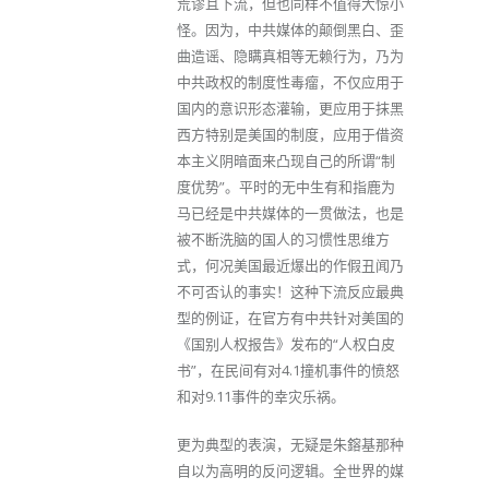
荒谬且下流，但也同样不值得大惊小
怪。因为，中共媒体的颠倒黑白、歪
曲造谣、隐瞒真相等无赖行为，乃为
中共政权的制度性毒瘤，不仅应用于
国内的意识形态灌输，更应用于抹黑
西方特别是美国的制度，应用于借资
本主义阴暗面来凸现自己的所谓“制
度优势”。平时的无中生有和指鹿为
马已经是中共媒体的一贯做法，也是
被不断洗脑的国人的习惯性思维方
式，何况美国最近爆出的作假丑闻乃
不可否认的事实！这种下流反应最典
型的例证，在官方有中共针对美国的
《国别人权报告》发布的“人权白皮
书”，在民间有对4.1撞机事件的愤怒
和对9.11事件的幸灾乐祸。
更为典型的表演，无疑是朱鎔基那种
自以为高明的反问逻辑。全世界的媒