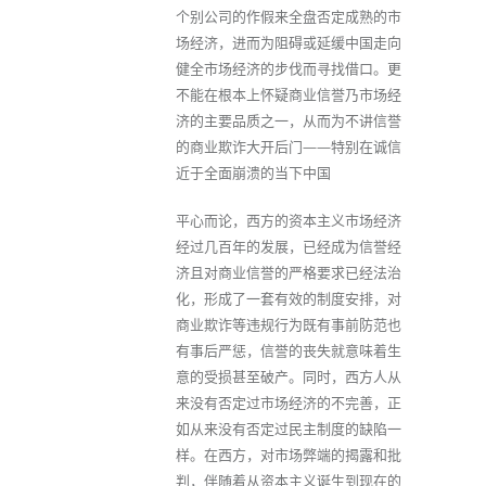
个别公司的作假来全盘否定成熟的市
场经济，进而为阻碍或延缓中国走向
健全市场经济的步伐而寻找借口。更
不能在根本上怀疑商业信誉乃市场经
济的主要品质之一，从而为不讲信誉
的商业欺诈大开后门——特别在诚信
近于全面崩溃的当下中国
平心而论，西方的资本主义市场经济
经过几百年的发展，已经成为信誉经
济且对商业信誉的严格要求已经法治
化，形成了一套有效的制度安排，对
商业欺诈等违规行为既有事前防范也
有事后严惩，信誉的丧失就意味着生
意的受损甚至破产。同时，西方人从
来没有否定过市场经济的不完善，正
如从来没有否定过民主制度的缺陷一
样。在西方，对市场弊端的揭露和批
判，伴随着从资本主义诞生到现在的