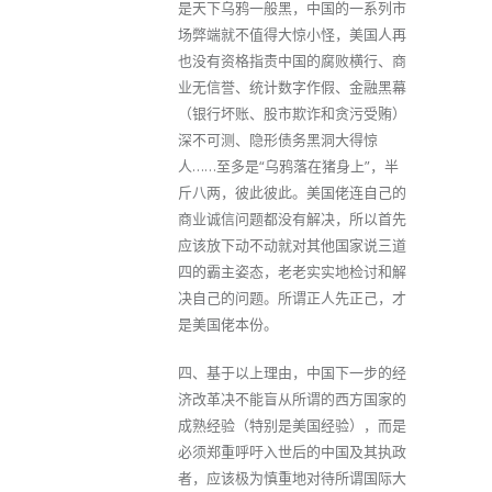
是天下乌鸦一般黑，中国的一系列市
场弊端就不值得大惊小怪，美国人再
也没有资格指责中国的腐败横行、商
业无信誉、统计数字作假、金融黑幕
（银行坏账、股市欺诈和贪污受贿）
深不可测、隐形债务黑洞大得惊
人……至多是“乌鸦落在猪身上”，半
斤八两，彼此彼此。美国佬连自己的
商业诚信问题都没有解决，所以首先
应该放下动不动就对其他国家说三道
四的霸主姿态，老老实实地检讨和解
决自己的问题。所谓正人先正己，才
是美国佬本份。
四、基于以上理由，中国下一步的经
济改革决不能盲从所谓的西方国家的
成熟经验（特别是美国经验），而是
必须郑重呼吁入世后的中国及其执政
者，应该极为慎重地对待所谓国际大