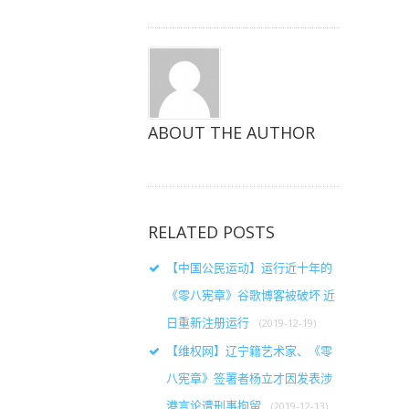
开）
开）
开）
ABOUT THE AUTHOR
RELATED POSTS
【中国公民运动】运行近十年的
《零八宪章》谷歌博客被破坏 近
日重新注册运行
(2019-12-19)
【维权网】辽宁籍艺术家、《零
八宪章》签署者杨立才因发表涉
港言论遭刑事拘留
(2019-12-13)