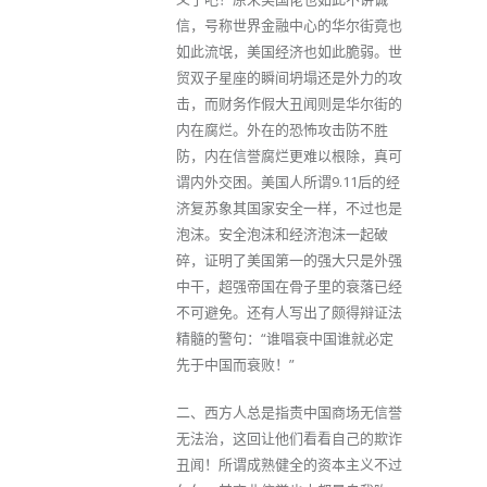
信，号称世界金融中心的华尔街竟也
如此流氓，美国经济也如此脆弱。世
贸双子星座的瞬间坍塌还是外力的攻
击，而财务作假大丑闻则是华尔街的
内在腐烂。外在的恐怖攻击防不胜
防，内在信誉腐烂更难以根除，真可
谓内外交困。美国人所谓9.11后的经
济复苏象其国家安全一样，不过也是
泡沫。安全泡沫和经济泡沫一起破
碎，证明了美国第一的强大只是外强
中干，超强帝国在骨子里的衰落已经
不可避免。还有人写出了颇得辩证法
精髓的警句：“谁唱衰中国谁就必定
先于中国而衰败！”
二、西方人总是指责中国商场无信誉
无法治，这回让他们看看自己的欺诈
丑闻！所谓成熟健全的资本主义不过