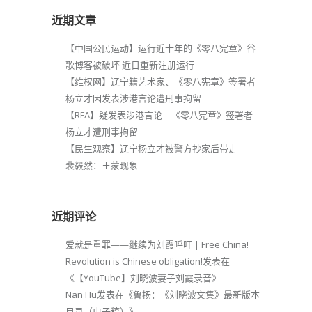
近期文章
【中国公民运动】运行近十年的《零八宪章》谷
歌博客被破坏 近日重新注册运行
【维权网】辽宁籍艺术家、《零八宪章》签署者
杨立才因发表涉港言论遭刑事拘留
【RFA】疑发表涉港言论 《零八宪章》签署者
杨立才遭刑事拘留
【民生观察】辽宁杨立才被警方抄家后带走
裴毅然：王蒙现象
近期评论
爱就是重罪——继续为刘霞呼吁 | Free China!
Revolution is Chinese obligation!
发表在
《
【YouTube】刘晓波妻子刘霞录音
》
Nan Hu
发表在《
鲁扬：《刘晓波文集》最新版本
目录（电子稿）
》