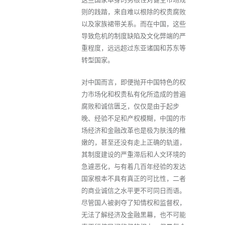
则的践踏，来自难以根除的权贵腐败
以及家族裙带关系。而在中国，这些
导致危机的制度缺陷及文化弊端的严
重程度，远远超过东亚诸国和苏东等
转型国家。
对中国而言，即便抛开中国特色的权
力市场化和权贵私有化所造成的普遍
腐败和诚信匮乏，仅仅是由于起步
晚、经验不足和产权模糊，中国的市
场经济和金融改革也是极为肤浅的稚
嫩的，甚至还没有走上正确的轨道，
其制度建设的严重滞后和人文环境的
急遽恶化，与有着几百年经验的发达
国家根本不具有真正的可比性，二者
的商业诚信之水平更不可同日而语。
尽管国人被剥夺了知情权和监督权，
无法了解经济及金融黑幕，也不可能