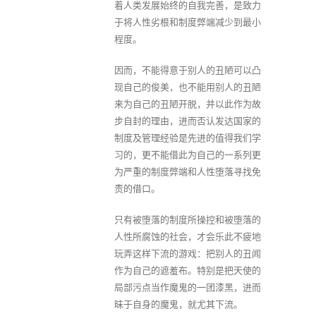
着人类发展始终的自我完善，是致力
于将人性劣根和制度弊端减少到最小
程度。
因而，不能得意于别人的丑陋可以凸
现自己的俊美，也不能用别人的丑陋
来为自己的丑陋开脱，并以此作为故
步自封的理由，进而否认发达国家的
制度及管理经验是先进的值得我们学
习的，更不能借此为自己的一系列更
为严重的制度弊端和人性堕落寻找免
责的借口。
只有被堕落的制度所操控和被堕落的
人性所腐蚀的社会，才会乐此不疲地
玩弄这样下流的游戏：把别人的丑闻
作为自己的遮羞布。特别是把天使的
局部污点当作魔鬼的一团漆黑，进而
昧于自身的魔鬼，就尤其下流。