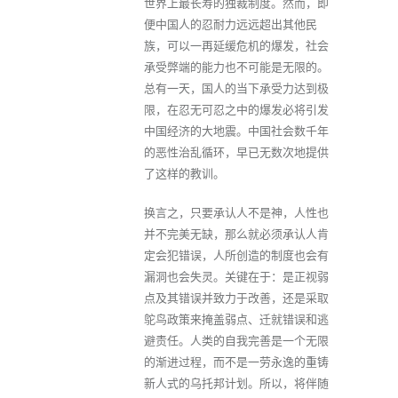
世界上最长寿的独裁制度。然而，即
便中国人的忍耐力远远超出其他民
族，可以一再延缓危机的爆发，社会
承受弊端的能力也不可能是无限的。
总有一天，国人的当下承受力达到极
限，在忍无可忍之中的爆发必将引发
中国经济的大地震。中国社会数千年
的恶性治乱循环，早已无数次地提供
了这样的教训。
换言之，只要承认人不是神，人性也
并不完美无缺，那么就必须承认人肯
定会犯错误，人所创造的制度也会有
漏洞也会失灵。关键在于：是正视弱
点及其错误并致力于改善，还是采取
鸵鸟政策来掩盖弱点、迁就错误和逃
避责任。人类的自我完善是一个无限
的渐进过程，而不是一劳永逸的重铸
新人式的乌托邦计划。所以，将伴随