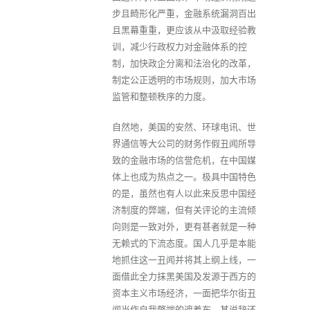
步且畸形化严重，金融系统漏洞百出
且黑幕重重，更应该从中汲取经验教
训，减少行政权力对金融体系的控
制，加快政企分离和法治化的改革，
制定公正透明的市场规则，加大市场
监管和整顿秩序的力度。
自然地，美国的安然、环球电讯、世
界通信等大公司的财务作假丑闻所导
致的金融市场的信誉危机，在中国媒
体上也成为热点之一。极具中国特色
的是，虽然也有人以此来反思中国经
济制度的弊端，但有关评论的主流倾
向则是一致对外，更有甚者就是一种
无赖式的下流态度。国人几乎是本能
地抓住这一丑闻并将其上纲上线，一
面借此全力抹黑美国及发源于西方的
资本主义市场经济，一面把华尔街丑
闻当作自我弊端的遮羞布，其说辞还