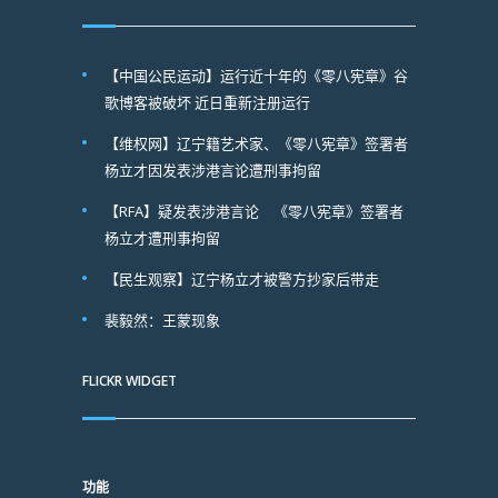
【中国公民运动】运行近十年的《零八宪章》谷
歌博客被破坏 近日重新注册运行
【维权网】辽宁籍艺术家、《零八宪章》签署者
杨立才因发表涉港言论遭刑事拘留
【RFA】疑发表涉港言论 《零八宪章》签署者
杨立才遭刑事拘留
【民生观察】辽宁杨立才被警方抄家后带走
裴毅然：王蒙现象
FLICKR WIDGET
功能