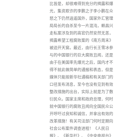
比皆是，却很难得到充分的揭露和爆
光，集资欺诈的李鹏之子李小鹏在众
怒之下仍然逍遥国外，国家外汇管理
局局长的自杀至今一片混沌，赖昌兴
走私案涉及到的高官仍然安然无恙，
揭露希望工程腐败案的《南方周末》
被迫开天窗。最近，由行长王雪冰参
与的中国银行的巨大腐败丑闻，还是
由于在美国率先爆光之后，国内才不
得不就此做简单的通报和表态，但是
媒体只能按新华社通稿和有关部门的
口径发布消息，至今也没有见到有效
整改措施的出台，实际上就是为了敷
衍民众。国家主席和政府总理，何时
就中国银行的腐败丑闻向全国民众公
开呼吁过良知和诚信，并拿出有效的
改革措施！有关司法部门何时定期向
社会公布案件调查进程！《人民日
报》、《新华社》、《中央电视台》