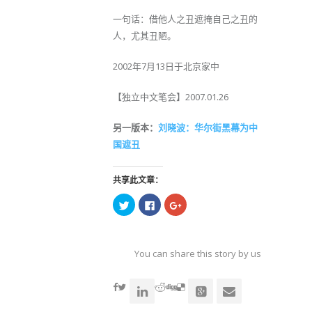
一句话：借他人之丑遮掩自己之丑的
人，尤其丑陋。
2002年7月13日于北京家中
【独立中文笔会】2007.01.26
另一版本：
刘晓波：华尔街黑幕为中
国遮丑
共享此文章：
点
点
点
击
击
击
以
以
以
在
在
在
Twitter
Facebook
Google+
上
上
上
共
共
共
You can share this story by using your soc
享
享
享
（在
（在
（在
accoun
新
新
新
窗
窗
窗
口
口
口
中
中
中
打
打
打