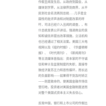
作假丑闻发生后，从政府到国会，从
媒体到学界，从法律界到商界，从平
民到社会名流再到总统……几乎是全
国性的批评声浪和对制度改革的呼
吁，司法已经介入丑闻的调查，，布
什总统发表公开讲话，强调商业的良
知和诚信并提出改革措施，立法机构
也已经通过了相关法案。美国三大电
视网以及《纽约时报》、《华盛顿邮
报》、《时代周刊》、《新闻周刊》
等主流媒体皆指出：资本家的不守诚
信和审计及监管制度的失职，直接导
致经济复苏乏力和恶性循环，而长远
的负面影响——如果得不到及时矫正
——则是致命的，使美国金融市场信
誉扫地，投资者对美国金融制度进而
对整个美国式资本主义失去信心。
反观中国，银行和上市公司的作假比