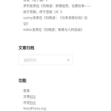
罗列
发表在《
刘晓波：即便徒劳、也要抗争——
始于悲剧，终于悲剧（4）
》
sunny
发表在《
刘晓波：《与李泽厚对话》后
记
》
editor
发表在《
刘晓波：审美与人的自由
》
文章归档
文
章
归
档
功能
登录
文章
RSS
评论
RSS
WordPress.org