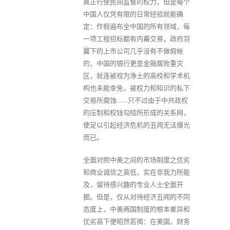
真正行使民间监督的权力，但是每个
中国人仅凭有限的日常经验就能确
定：作假遍布全中国的所有领域，每
一项工程招标都有内幕交易，政府羽
翼下的上市公司几乎没有不做假帐
的，中国的银行更是金融腐败重灾
区，就连被视为净土的高校和学术机
构也未能幸免，被权力和知识的私下
交易所腐蚀……只不过由于中共政权
的压制和权钱勾结所形成的关系网，
使足以引起经济危机的丑闻无法爆光
而已。
全面对照中美之间的市场制度之优劣
和商业诚信之高低，实在非我力所能
及，留待感兴趣的专业人士全面开
掘。但是，仅从对待经济丑闻的不同
态度上，中美两国制度的根本差异和
优劣高下便昭然若揭：在美国，财务