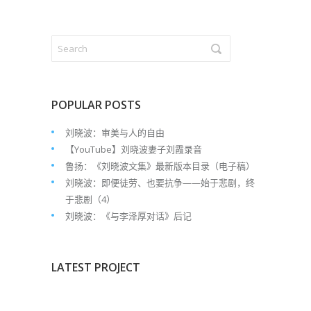
POPULAR POSTS
刘晓波：审美与人的自由
【YouTube】刘晓波妻子刘霞录音
鲁扬：《刘晓波文集》最新版本目录（电子稿）
刘晓波：即便徒劳、也要抗争——始于悲剧，终
于悲剧（4）
刘晓波：《与李泽厚对话》后记
LATEST PROJECT