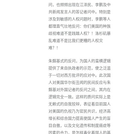
问，也频频出现在江泽民、李鹏及中
共新闻发言人的答记者问中。特别是
涉及到敏感的人权问题时，李鹏等人
都理直气壮地反问：你们美国的种族
歧视难道不是践踏人权？！洛杉矶暴
乱难道不是比我们更糟的人权灾
难？！
朱鎔基式的反问，为国人的蛮横逻辑
提供了来自执政者的示范，使之泛滥
于一切对西方批评的应对中。此次国
人对美国华尔街丑闻的民间反应与朱
鎔基对外国记者的反问之间，其内在
逻辑完全一致。这样的质问实际上是
无赖式的自我狡辩，表征着目前国人
对美国的仇视乃为官民共识，经济高
增长和综合国力提高使国人产生的盲
目自傲，以及文化遗传和制度癌症等
因素的合力，是怎样毒化着国人的基