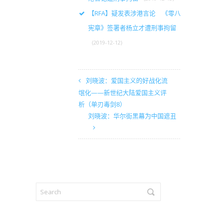
【RFA】疑发表涉港言论 《零八
宪章》签署者杨立才遭刑事拘留
(2019-12-12)
刘晓波：爱国主义的好战化流
氓化——新世纪大陆爱国主义评
析（单刃毒剑8）
刘晓波：华尔街黑幕为中国遮丑