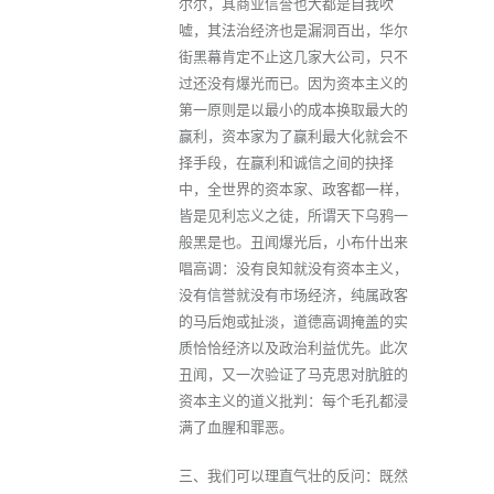
尔尔，其商业信誉也大都是自我吹
嘘，其法治经济也是漏洞百出，华尔
街黑幕肯定不止这几家大公司，只不
过还没有爆光而已。因为资本主义的
第一原则是以最小的成本换取最大的
赢利，资本家为了赢利最大化就会不
择手段，在赢利和诚信之间的抉择
中，全世界的资本家、政客都一样，
皆是见利忘义之徒，所谓天下乌鸦一
般黑是也。丑闻爆光后，小布什出来
唱高调：没有良知就没有资本主义，
没有信誉就没有市场经济，纯属政客
的马后炮或扯淡，道德高调掩盖的实
质恰恰经济以及政治利益优先。此次
丑闻，又一次验证了马克思对肮脏的
资本主义的道义批判：每个毛孔都浸
满了血腥和罪恶。
三、我们可以理直气壮的反问：既然