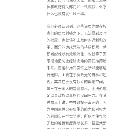
体和政府有关部门却一致沉默，似乎
什么也没有发生过一样。
我们必须认识到，这些深层弊端在权
贵们的层层封锁之下，无法得到及时
的揭露，也就谈不上及时的遏制和改
革，而只能造成弊端的持续积累，越
积累越难以有效地消化，也就等于无
限期地把防止经济灾难的责任推卸给
未来。而这种推卸责任之所以能够通
行无阻，主要在于执政党的自私和短
视，其次在于没有独立的舆论空间，
其三在于国人的普遍麻木，无法形成
足以令政权动真格的民间压力。在某
种意义上讲，中共政权是幸运的，因
为中国百姓忍辱负重的能力和对权力
的驯顺实在举世罕见，所以才使作恶
无数的独裁制度得以长寿，甚至就是