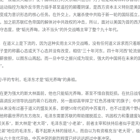
运动指控为海外反华势力插手甚至遥控的颠覆阴谋，是西方资本主义特别是美
变成为意识形态的核心任务。在外交上，大屠杀使中共陷于新一轮的国际孤立
，加之前苏联红色帝国的解体对中共政权的冲击，所以，面对以美国为首的西
守态度，使“韬光养晦，决不当头”的外交战略主宰了整个九十年代。
诺，在道义上是下流的，因为这种实用主义外交战略，没有任何道义诉求而只着
子里的称霸心态或天下心态并没有改变，相信“三十年河东，四十年河西”轮流
薪尝胆，以图东山再起。而一旦中华之振兴成为现实，强大的中国将在未来的
”。
小平的专利，毛泽东才是“韬光养晦”的鼻祖。
在更为强大的斯大林面前，他也只能韬光养晦，甚至不惜自我贬损。在抗日战
高调反对领导抗战的蒋介石政府，另一面却高举捍卫“红色苏维埃”的旗子；中
从来没有过基于道义的盟友关系，即便50年代初的中苏蜜月，也不过是两个野
他称霸世界的东方炮灰，毛泽东需要苏联的帮助摆脱孤立、巩固权力和重建废
关系”，斯大林是“老大哥”，毛泽东是“小老弟”，前者主宰和扶持后者似乎是
老弟”地位的毛泽东，看不起斯大林的接班人，而自以为有资格充当“老大哥”，
从六十年代开始，中苏冲突的剧烈程度已经远远超过中美冲突。