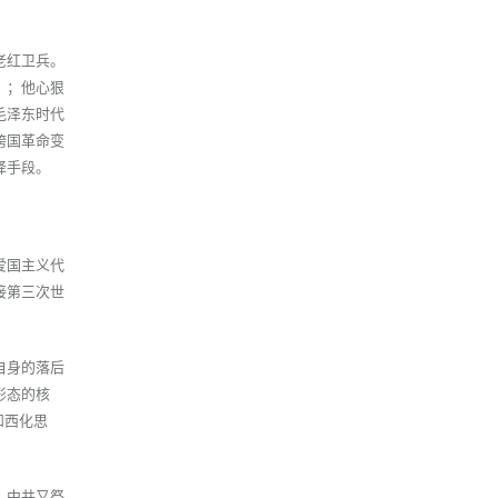
老红卫兵。
）；他心狠
毛泽东时代
跨国革命变
择手段。
爱国主义代
接第三次世
自身的落后
形态的核
和西化思
。
，中共又祭