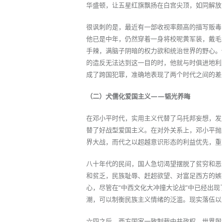
华盛顿，让五星红旗飘扬在白宫尖顶，如同解放
很讽刺的是，最近有一部收视率颇高的描写贩毒
他已是中年，仍然穿着一身将校呢黄军装，戴毛
手辣，满脑子阴暗的权力欲和统治世界的野心。
的造反无法达到这一目的时，他就与时俱进地利
成了跨国犯罪，准确地表现了两个时代之间的差
（二）犬儒化爱国主义——韬光养晦
在邓小平时代，实用主义代替了乌托邦妄想，发
替了好战型爱国主义。在对外关系上，邓小平抛
界大战，而代之以超越意识形态的利益优先，重
八十年代的民间，国人急切渴望摆脱了贫穷和恶
和贫乏，民族耻辱、赶超欲望、对富足西方的嫉
心，尽管在“中西文化大冲撞大论战”中已经出现
潮，可以制衡民族主义情绪的泛滥。现实落伍以
六四之后，西方国家一致制裁中共政权，世界舆