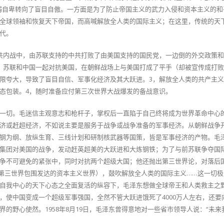
弱自卑转向了盲目自傲。一方面是为了防止帝国主义的武力入侵和资本主义的和
全球领袖和恢复天下帝国，而高喊解放全人类的国际主义；在这里，传统的天
代。
共内战中，由苏联支持的中共打败了由美国支持的国民党，一边倒的外交政策
，苏联和中国一起对抗美国，在朝鲜战场上与美国打成了平手（却被宣传成打
限夸大，导致了盲目自信、军事化经济及其大跃进。3，解放全人类的共产主
态包装。4，随时准备应付第三次世界大战爆发的备战意识。
一切。毛迷信主观意志和枪杆子，掌权后一直陷于自己终将成为世界革命中心
济或赶超经济，不如说主要是服务于战争或战争准备的军事经济。从朝鲜战争
钢为纲、放纵生育、三线计划和研制核武器等国策，皆是军事经济的产物。毛
集团对美国的战争，发动赶英超美的大跃进和大炼钢铁；为了与前苏联争夺国
争不可避免的紧张中，同时对抗两个超级大国；他还抛出第三世界论，对落后
的第三世界包围发达的资本主义世界），鼓吹解放全人类的国际主义……这一切
自我中心的天下心态之全面复活的纵容下，毛泽东想做全球帝王和人类救主之
，使中国变成一个超级军事强国，全然不管大跃进饿死了4000万人左右，还要
的野心使然。1958年8月19日，毛泽东曾得意地对一些省市领导人说：“未来