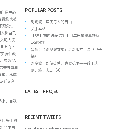
POPULAR POSTS
的自我中心
治最终也被
刘晓波：审美与人的自由
下观念”。
关于本站
国人称自己
【RFI】刘晓波获诺奖十周年巴黎揭幕铁椅
与文明大汉
LXB纪念
享自上而下
鲁扬：《刘晓波文集》最新版本目录（电子
有实质性改
稿）
、或为“人
刘晓波：即便徒劳、也要抗争——始于悲
带来外辱和
剧，终于悲剧（4）
孩童、私藏
，朝廷又利
LATEST PROJECT
起来，自我
RECENT TWEETS
人民头上的
宣告“中国
Could not authenticate you.