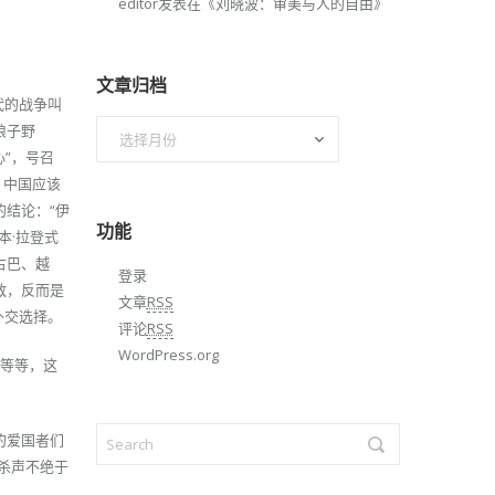
editor
发表在《
刘晓波：审美与人的自由
》
文章归档
代的战争叫
文
狼子野
章
心”，号召
归
，中国应该
档
结论：“伊
功能
本·拉登式
古巴、越
登录
敌，反而是
文章
RSS
外交选择。
评论
RSS
WordPress.org
”等等，这
的爱国者们
打杀声不绝于