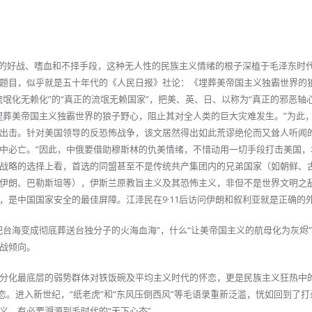
主义的好战、嗜血和不择手段，这种无人性的民族主义情绪的根子深植于毛泽东时
题目，似乎就是五十年代的《人民日报》社论：《埋葬美帝国主义独霸世界的
氓化无赖化”的“真正的流氓无赖国家”，把美、英、日、以称为“真正的邪恶轴
埋葬美帝国主义独霸世界的狼子野心，阻止其对全人类的巨大灾难发生。”为此
出击。针对美国领导的反恐怖战争，该文居然得出如此荒谬绝伦而又耸人听闻的
中必亡。”因此，中俄要借助穆斯林的仇美情绪，不惜动用一切手段打击美国，
战略的选择上看，首选的同盟甚至不是传统共产集团内的兄弟国家（如朝鲜、
伊朗、巴勒斯坦等），伊斯兰原教旨主义及其恐怖主义，非但不是世界文明之
，是中国国家安全的最佳屏障。江泽民在9·11后访问伊朗和叙利亚就是正确的
把台海变成彻底葬送台独分子的火海血海”，什么“让美帝国主义的航母化为灰烬
战倾向。
分化最底层的弱势群体对铁饭碗及平均主义时代的怀恋，更是民族主义狂热中
恋。进入新世纪，“纸老虎”和“东风压倒西风”等毛语录重新泛滥，恍如回到了
义，有必要溯源到毛时代的“天下心态”。