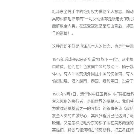
毛泽东全凭手中的绝对权力贯彻个人意志，煽动
真的相信毛泽东的“一切反动派都是纸老虎”的
能解放全人类。在这些冠冕堂皇理由背后，却是
子的迷信）。
这种意识不但是毛泽东本人的信念，也是全中国
1949年后成长起来的所谓“红旗下一代”，从
口雌黄。他们在红色爱国主义的鼓动下，陷于暴
体中，有人冲砸焚烧外国驻中国的使领馆，有人
偷越边境，潜入越南、泰国、缅甸等国，投身于
1966年9月1日，清华附中红卫兵在《打碎旧
主义死刑的执行者，是旧世界的掘墓人。我们将
为蒙胧诗奠基者之一的食指）的叙事长诗《献给
放全人类的扩张野心，其疯狂程度已经达到了毫
欧洲，又是怎样把毛泽东的旗子插在美苏两强的
英雄们，将饮马顿河和占领莫斯科，把五星红旗