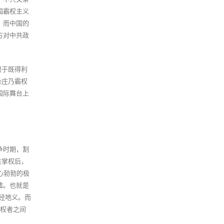
国霸权主义
，而中国的
方对中共政
眼于既得利
坐庄乃霸权
国际舞台上
争时期，割
共掌权后，
心勃勃的极
墟。也就是
天经地义。而
极权者之间