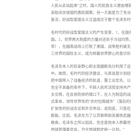
人民从此站起来”之时，国人的民族主义便由懦
采取闭关锁国的愚民国策；另一方面是为了充当
复活，好战型爱国主义泛滥成灾于整个毛泽东时
毛时代的好战型爱国主义的产生背景，1，在国
国。2，世界两大制度的力量对还处于冷战均势
帝），在越南战场上打败了美国，战争胜利被无
三世界的国际主义，成为称霸世界野心的意识形
毛泽东本人的狂妄野心和主观臆断充分利用了这
中。故而，毛时代的经济建设，与其说是计划经
把中国带入了战备经济的轨道，重工业优先、以
完全不具备的条件下，不顾人民死活而支持共产
主交椅，在反修防修的借口下，在人为制造的战
式革命，领导世界性的“农村包围城市”（落后
扩张性的好战言论和外交举动，说到底，只是在
膨胀。比如，毛泽东为了让苏联帮助发展核武器
粮食。毛泽东之所以如此，完全是他本人称霸世界
地球管理委员会，为全地球制定统一计划。”