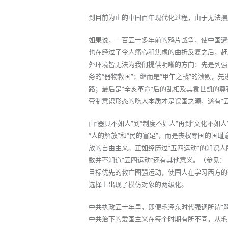
到目前为止的中国百年现代化过程，由于无法摆
如果说，一百五十多年前的鸦片战争，使中国遭
也在经过了令人痛心和焦虑的曲折反复之后，赶上
外环境皆无法为我们提供明晰的方向：先是列强
务的“器物救国”；继而是“甲午之战”的溃败，
路；最后是“辛亥革命”后的乱相及其袁世凯的尊
帝制意识形态的吃人本质才是误国之源，遂有“五
由“器具不如人”到“制度不如人”再到“文化不
“人的解放”和“民的富足”，而是丧权辱国的
放的自由主义。正如经历过“五四运动”的知识
数并不知道“五四运动”还有其他意义。（参见：《
目标优先的救亡图强运动，使国人在学习西方的
选择上出现了模仿对象的两级化。
中共执政五十年里，即便毛泽东时代强调所谓“
中共治下的爱国主义在每个时期有所不同，从毛