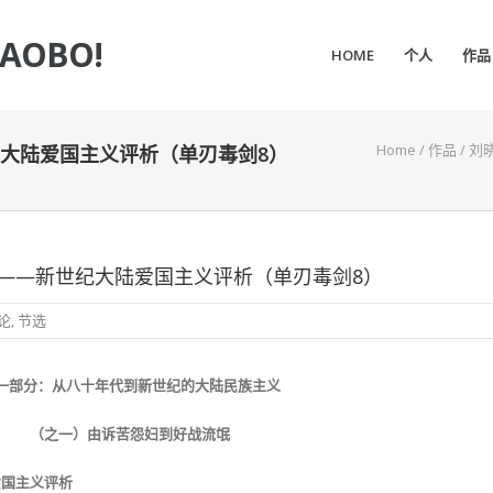
IAOBO!
HOME
个人
作品
Home
/
作品
/
刘
大陆爱国主义评析（单刃毒剑8）
——新世纪大陆爱国主义评析（单刃毒剑8）
论
,
节选
一部分：从八十年代到新世纪的大陆民族主义
（之一）由诉苦怨妇到好战流氓
爱国主义评析