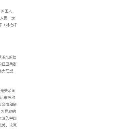
时的国人，
国人民一定
拜（对枪杆
毛泽东的信
的红卫兵群
伟大理想，
别是美帝国
有后来被称
义豪情和解
，怎样驰骋
大战的中国
北美，攻克