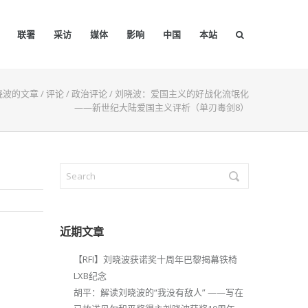
联署
采访
媒体
影响
中国
本站
晓波的文章
/
评论
/
政治评论
/
刘晓波：爱国主义的好战化流氓化
——新世纪大陆爱国主义评析（单刃毒剑8）
近期文章
【RFI】刘晓波获诺奖十周年巴黎揭幕铁椅
LXB纪念
胡平：解读刘晓波的“我没有敌人” ——写在