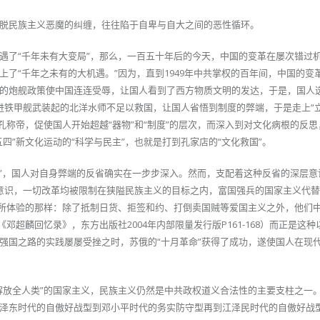
脱民族主义恶魔的纠缠，往往陷于自卑与自大之间的恶性循环。
遇了“千年未有大变局”，那么，一百五十年后的今天，中国的变革在屡次错过
了“千年之未有的大机遇。”因为，直到1949年中共掌权的百年间，中国的变
的炮舰政策使中国连连受辱，让国人看到了西方物质文明的发达，于是，国人
先进铁甲舰武装起的北洋水师不足以救国，让国人省悟到制度的弊端，于是走上“
孔称帝，促使国人开始超越“器物”和“制度”的层次，而深入到对文化病根的反
四”新文化运动的“科学与民主”，也就是打到孔家店的“文化救国”。
如人”，国人对自身弊端的反省确实在一步步深入。然而，支配着这种反省的深层
国耻意识，一切改革均被限制在狭隘民族主义的目标之内，富国强兵的国家主义代
人所体验的那样：除了抵制日货、拒签和约、打倒卖国贼等爱国主义之外，他们
邓超麟回忆录》，东方出版社2004年内部限量发行版P161-168）而正是这
强国之路的实践屡屡受挫之时，苏俄的“十月革命”获得了成功，遂使国人在现
解放全人类”的国家主义，民族主义仍然是中共政权道义合法性的主要支柱之一
泽东时代的自傲好战型到邓小平时代的务实防守型再到江泽民时代的自傲好战