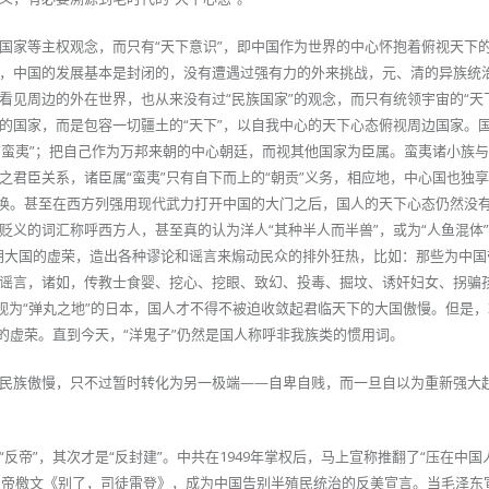
国家等主权观念，而只有“天下意识”，即中国作为世界的中心怀抱着俯视天下
，中国的发展基本是封闭的，没有遭遇过强有力的外来挑战，元、清的异族统
看见周边的外在世界，也从来没有过“民族国家”的观念，而只有统领宇宙的“天
的国家，而是包容一切疆土的“天下”，以自我中心的天下心态俯视周边国家。
为“蛮夷”；把自己作为万邦来朝的中心朝廷，而视其他国家为臣属。蛮夷诸小族
之君臣关系，诸臣属“蛮夷”只有自下而上的“朝贡”义务，相应地，中心国也独
交换。甚至在西方列强用现代武力打开中国的大门之后，国人的天下心态仍然没
义的词汇称呼西方人，甚至真的认为洋人“其种半人而半兽”，或为“人鱼混体”
朝大国的虚荣，造出各种谬论和谣言来煽动民众的排外狂热，比如：那些为中国
谣言，诸如，传教士食婴、挖心、挖眼、致幻、投毒、掘坟、诱奸妇女、拐骗
视为“弹丸之地”的日本，国人才不得不被迫收敛起君临天下的大国傲慢。但是
的虚荣。直到今天，“洋鬼子”仍然是国人称呼非我族类的惯用词。
民族傲慢，只不过暂时转化为另一极端——自卑自贱，而一旦自以为重新强大
反帝”，其次才是“反封建”。中共在1949年掌权后，马上宣称推翻了“压在中国
的反帝檄文《别了，司徒雷登》，成为中国告别半殖民统治的反美宣言。当毛泽东