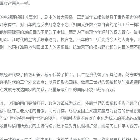
军攻占南京一样。
的电视连续剧《黑冰》，剧中的最大毒枭，正是当年去缅甸献身于世界革命的
泽东像章，对当年的造反岁月念念不忘（如同大多数不肯自省的老红卫兵一样
他制毒贩毒的最终目的不是为了金钱，而是为了实现他年轻时的权力野心。当
用邓、江时代的金钱手段来达到。换言之，当年的红卫兵变成今天的大毒枭，
别，也同样准确地勾画出国人的劣根性：统治天下的权力野心和为达目的而不
展经济代替了阶级斗争，裁军代替了扩军，民生经济代替了军营经济，防守型
弃毛时代的三个外交支点：以意识形态画线、做第三世界的领袖和随时准备迎
点发展与发达国家的关系，尽量争取和平的国际环境且裁军百万。
斗，封闭的国门突然打开，政治改革成为热点，外面世界的富裕和多彩凸现了
慕和坚守古老文化的自傲，同时并存。尽管爱国主义越来越成为官方的新意识
了“21 世纪将是中国世纪”的预言，但那时毕竟还有以自由化为标志的开放心态
及自卑情结所激发的主流情绪，还不是对外仇恨和扩张，而是向往和学习西方
论一致谴责大屠杀，使中国和西方的关系陷入低谷。为了稳定政局和转移目标