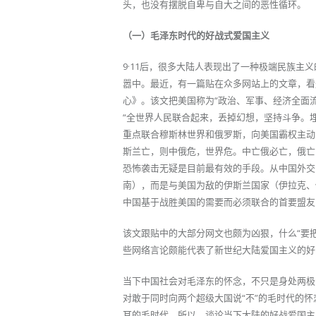
头，也没有摆脱自卑与自大之间的恶性循环。
（一）毛泽东时代的好战式爱国主义
9·11后，很多大陆人表现出了一种极端民族
嚣中。最近，有一篇贴在众多网站上的文章，看
心》。该文把美国称为“政治、军事、经济全面流
“全世界人民联合起来，丢掉幻想，坚持斗争。
重点联合穆斯林世界和俄罗斯，向美国霸权主动
斯兰亡，则中俄危，世界危。中亡俄必亡，俄亡
恐怖袭击无疑是目前最有效的手段。从中国外交
南），而是与美国为敌的伊斯兰国家（伊拉克、
中国基于战胜美国的需要而必须联合的首要盟友
该文跟贴中的大部分网文也颇为凶狠，什么“要
些网络言论颇能代表了新世纪大陆爱国主义的好
当下中国社会对毛泽东的怀念，不只是身处两极
对敢于同时向两个超级大国说“不”的毛时代的怀
耳的毛时代。所以，谈论当下大陆的好战爱国主