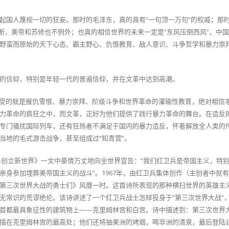
起国人蔑视一切的狂妄。那时的毛泽东，真的具有“一句顶一万句”的权威；那
论断，美帝和苏修也不例外；也真的相信世界的未来一定是“东风压倒西风”，中
野蛮而原始的天下心态、霸主野心、仇恨教育、敌人意识、斗争哲学和暴力崇
的信仰，特别是年轻一代的普遍信仰，并在文革中达到高潮。
小接受的就是报仇雪恨、暴力崇拜、阶级斗争和世界革命的灌输性教育，绝对相信
力革命的疯狂之中，而文革，正好为他们提供了践行暴力革命的舞台。在造反
专门骚扰国际列车，还有狂热者不满足于国内的暴力造反，怀着解放全人类的
当地的毛式游击战争，甚至组成过“知青营”。
世界创立新世界》一文中豪情万丈地向全世界宣告：“我们红卫兵是帝国主义，特
亲身参加埋葬美帝国主义的战斗”。1967年，由红卫兵集体创作（主创者中就
第三次世界大战的勇士们》风靡一时。这首诗所表现的那种横扫世界的英雄主
无常识的荒谬绝伦。该诗讲述了一个红卫兵战士怎样投身于“第三次世界大战”
首都最具象征性的建筑物上——克里姆林宫和白宫。诗中描述到：第三次世界
插在克里姆林宫的最高处；他们还将抽美洲的烤烟，喝非洲的清泉，最后登陆