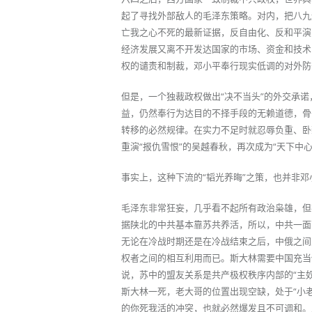
起了寻找外部敌人的毛泽东策略。对内，把八九
亡我之心不死的最新证据，反自由化、反和平演
经济发展又离不开发达国家的市场、资金和技术
权的谴责和制裁，邓小平奉行现实低调的对外防
但是，一个独裁政权做出“决不当头”的外交承
益，仍然奉行为达目的不择手段的无赖道德，骨
转移的必然规律。在实力不足时就忍辱负重、卧
重演“报仇雪恨”的吴越春秋，再次成为“天下中心
事实上，这种下流的“韬光养晦”之策，也并非邓
毛泽东非常狂妄，几乎看不起所有政治枭雄，但
据陕北的中共基本靠苏共养活，所以，中共一面
无论在冷战时期还是在冷战结束之后，中俄之间
权者之间的相互利用而已。斯大林需要中国充当
说，苏中的盟友关系是共产极权秩序内部的“主奴
斯大林一死，老大哥的位置出现空缺，处于“小
的你死我活的冲突，也就必然爆发且不可调和。