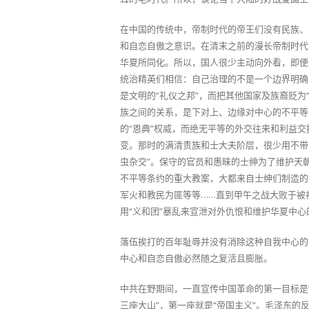
在中国的传统中，帝制时代的帝王们没有民族、
和自恋自傲之意识。在清末之前的漫长帝制时代
华夏所同化。所以，国人很少主动向外看，即便
统治精英们相信：自己治理的不是一个边界明确
是文明的“礼仪之邦”，而把其他国家及族裔贬
族之间的关系，是下对上、边缘对中心的不平等
的“恩典”权威，而绝无平等的外交往来和利益
变。那时的满清贵族和士大夫阶层，很少用不带贬
虫杂交”。保守的官员和愚昧的士绅为了维护天
不平等条约的重大教案，大都来自士绅们制造的
军火和教民为匪等等……直到甲午之战大败于被
用“义和团”暴乱来宣泄对外仇恨和维护华夏中心
落伍挨打的百年耻辱并没有消除这种自我中心的
中心和自恋自傲必然随之复活且膨胀。
中共在野期间，一直宣传中国革命的第一目标是“
三座大山”，第一座就是“帝国主义”。毛泽东