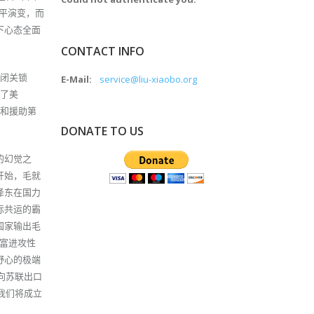
平演变，而
下心态全面
CONTACT INFO
和闭关锁
E-Mail:
service@liu-xiaobo.org
败了美
义和援助第
DONATE TO US
的幻觉之
开始，毛就
泽东在国力
际共运的霸
国家输出毛
极富进攻性
野心的极端
向苏联出口
我们将成立