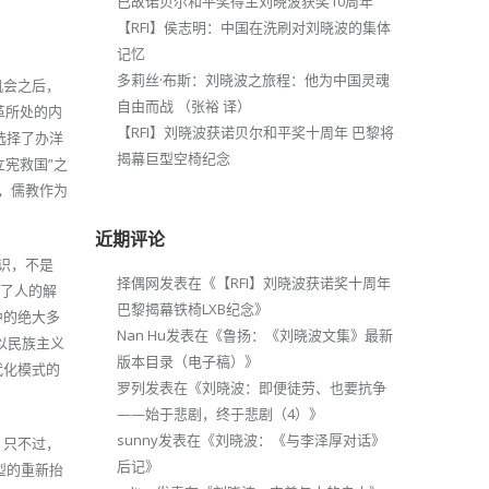
已故诺贝尔和平奖得主刘晓波获奖10周年
【RFI】侯志明：中国在洗刷对刘晓波的集体
记忆
多莉丝·布斯：刘晓波之旅程：他为中国灵魂
机会之后，
自由而战 （张裕 译）
革所处的内
【RFI】刘晓波获诺贝尔和平奖十周年 巴黎将
选择了办洋
揭幕巨型空椅纪念
立宪救国”之
思，儒教作为
近期评论
意识，不是
择偶网
发表在《
【RFI】刘晓波获诺奖十周年
替了人的解
巴黎揭幕铁椅LXB纪念
》
中的绝大多
Nan Hu
发表在《
鲁扬：《刘晓波文集》最新
种以民族主义
版本目录（电子稿）
》
代化模式的
罗列
发表在《
刘晓波：即便徒劳、也要抗争
——始于悲剧，终于悲剧（4）
》
sunny
发表在《
刘晓波：《与李泽厚对话》
。只不过，
后记
》
型的重新抬