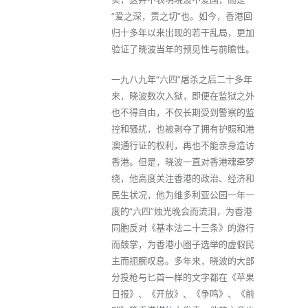
“爱之深，责之切”也。如今，香港回
归十多年以来出现的若干乱局，更加
验证了晓波当年的预见性与前瞻性。
一九八九年“六四”屠杀之后二十多年
来，晓波数次入狱，即便在监狱之外
也不得自由，不仅长期受到警察的监
控和骚扰，也被剥夺了拥有护照和港
澳通行证的权利，再也不能亲身造访
香港。但是，晓波一直对香港魂牵梦
绕，他高度关注香港的政治、经济和
民生状况，他为维多利亚公园一年一
度的“六四”烛光晚会而流泪，为香港
同胞反对《基本法二十三条》的游行
而鼓掌，为香港小圈子选举的虚假民
主而扼腕叹息。多年来，晓波的大部
分投枪与匕首一样的文字都在《苹果
日报》、《开放》、《争鸣》、《前