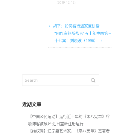
(2019-12-12)
胡平：如何看待温家宝讲话
“因作家畅所欲言”五十年中国第三
十七案：刘晓波（1996）
近期文章
【中国公民运动】运行近十年的《零八宪章》谷
歌博客被破坏 近日重新注册运行
【维权网】辽宁籍艺术家、《零八宪章》签署者