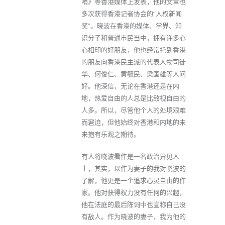
哨》等香港媒体上发表，他的文章也
多次获得香港记者协会的“人权新闻
奖”。晓波在香港的媒体、学界、知
识分子和普通市民当中，拥有许多心
心相印的好朋友，他也经常托到香港
的朋友向香港民主派的代表人物司徒
华、何俊仁、黄毓民、梁国雄等人问
好。他深信，无论在香港还是在内
地，热爱自由的人总是比敌视自由的
人多。所以，尽管他个人的处境艰难
而窘迫，但他始终对香港和内地的未
来抱有乐观之期待。
有人将晓波看作是一名政治异见人
士，其实，以作为妻子的我对晓波的
了解，他更是一个追求心灵自由的作
家。他对获得权力没有任何的兴趣，
他在法庭的最后陈词中也宣称自己没
有敌人。作为晓波的妻子，我为他的