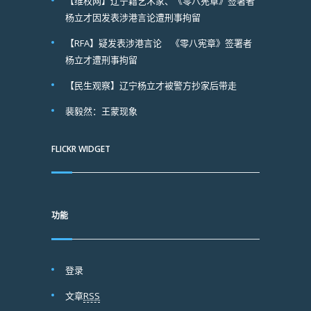
【维权网】辽宁籍艺术家、《零八宪章》签署者
杨立才因发表涉港言论遭刑事拘留
【RFA】疑发表涉港言论 《零八宪章》签署者
杨立才遭刑事拘留
【民生观察】辽宁杨立才被警方抄家后带走
裴毅然：王蒙现象
FLICKR WIDGET
功能
登录
文章
RSS