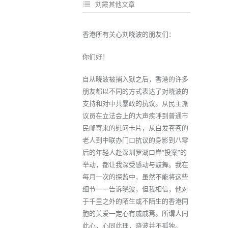
刘霞其他文章
香港所有关心刘晓波的朋友们：
你们好！
自从晓波被捕入狱之后，香港的许多
朋友都以不同的方式表达了对晓波的
支持和对中共暴政的抗议。从民主派
议员在立法会上的大声疾呼到普通市
民邮寄来的慰问卡片，从白发苍苍的
老人到中联办门口抗议的身影到八零
后的年轻人赴深圳罗湖口岸“投案”的
举动，都让我深受感动与鼓舞。我在
每月一次的探监中，虽然不能将这些
细节一一告诉晓波，但我相信，他对
于千里之外的陌生或不陌生的香港同
胞的关爱一定心有戚戚焉。所谓人同
此心，心同此理，晓波并不孤独。