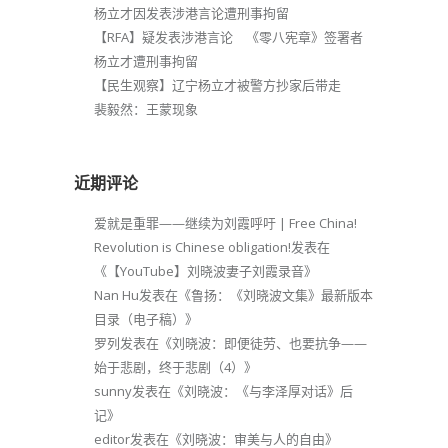
杨立才因发表涉港言论遭刑事拘留
【RFA】疑发表涉港言论 《零八宪章》签署者
杨立才遭刑事拘留
【民生观察】辽宁杨立才被警方抄家后带走
裴毅然：王蒙现象
近期评论
爱就是重罪——继续为刘霞呼吁 | Free China!
Revolution is Chinese obligation!
发表在
《
【YouTube】刘晓波妻子刘霞录音
》
Nan Hu
发表在《
鲁扬：《刘晓波文集》最新版本
目录（电子稿）
》
罗列
发表在《
刘晓波：即便徒劳、也要抗争——
始于悲剧，终于悲剧（4）
》
sunny
发表在《
刘晓波：《与李泽厚对话》后
记
》
editor
发表在《
刘晓波：审美与人的自由
》