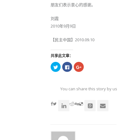
朋友们表示衷心的感谢。
刘霞
2010年9月9日
【民主中国】2010.09.10
共享此文章：
点
点
点
击
击
击
以
以
以
在
在
在
Twitter
Facebook
Google+
上
上
上
共
共
共
You can share this story by using your soc
享
享
享
（在
（在
（在
accoun
新
新
新
窗
窗
窗
口
口
口
中
中
中
打
打
打
开）
开）
开）