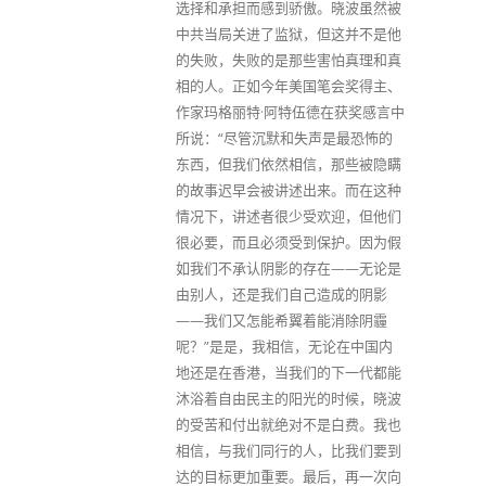
选择和承担而感到骄傲。晓波虽然被
中共当局关进了监狱，但这并不是他
的失败，失败的是那些害怕真理和真
相的人。正如今年美国笔会奖得主、
作家玛格丽特·阿特伍德在获奖感言中
所说：“尽管沉默和失声是最恐怖的
东西，但我们依然相信，那些被隐瞒
的故事迟早会被讲述出来。而在这种
情况下，讲述者很少受欢迎，但他们
很必要，而且必须受到保护。因为假
如我们不承认阴影的存在——无论是
由别人，还是我们自己造成的阴影
——我们又怎能希翼着能消除阴霾
呢？”是是，我相信，无论在中国内
地还是在香港，当我们的下一代都能
沐浴着自由民主的阳光的时候，晓波
的受苦和付出就绝对不是白费。我也
相信，与我们同行的人，比我们要到
达的目标更加重要。最后，再一次向