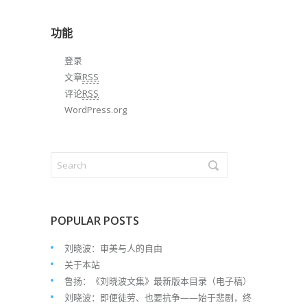
归
档
功能
登录
文章
RSS
评论
RSS
WordPress.org
POPULAR POSTS
刘晓波：审美与人的自由
关于本站
鲁扬：《刘晓波文集》最新版本目录（电子稿）
刘晓波：即便徒劳、也要抗争——始于悲剧，终