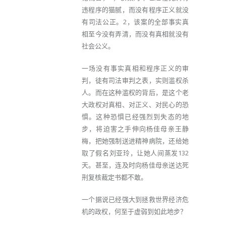
违程序的猫腻，而没有程序正义就没
有司法公正。2，该案的全部事实真
相至今没有弄清，而没有真相就没有
社会公义。
一场没有事实真相和程序正义的审
判，徒有司法审判之表，实则滥权杀
人。而在这种滥权的背后，是这个老
大政权对真相、对正义、对民心的恐
惧。这种恐惧已经强烈到失态的地
步，将迫害之手伸向杨佳母亲王静
梅，把她强制送进精神病院，还给她
取了假名刘亚玲，让她人间蒸发132
天。甚至，连及时向杨佳母亲送达死
刑复核裁定书都不敢。
一个据说已经强大到拯救世界经济危
机的政权，何至于虚弱到如此地步？