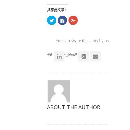
共享此文章：
点
点
点
击
击
击
以
以
以
在
在
在
Twitter
Facebook
Google+
上
上
上
共
共
共
You can share this story by using your soc
享
享
享
（在
（在
（在
accoun
新
新
新
窗
窗
窗
口
口
口
中
中
中
打
打
打
开）
开）
开）
ABOUT THE AUTHOR