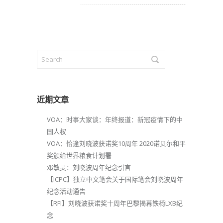
近期文章
VOA：时事大家谈：年终报道：新冠疫情下的中
国人权
VOA：恰逢刘晓波获诺奖10周年 2020诺贝尔和平
奖颁给世界粮食计划署
邓敏灵：刘晓波周年纪念引言
【ICPC】独立中文笔会关于国际笔会刘晓波周年
纪念活动通告
【RFI】刘晓波获诺奖十周年巴黎揭幕铁椅LXB纪
念