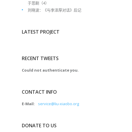
于悲剧（4）
刘晓波：《与李泽厚对话》后记
LATEST PROJECT
RECENT TWEETS
Could not authenticate you.
CONTACT INFO
E-Mail:
service@liu-xiaobo.org
DONATE TO US