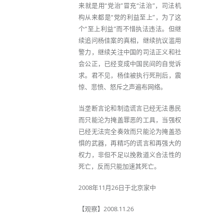
来就是用“党治”冒充“法治”，司法机
构从来都是“党的利益至上”，为了这
个“至上利益”而不惜执法违法。但继
续追问杨佳案的真相，继续抗议滥用
警力，继续关注中国的司法正义和社
会公正，已经变成中国民间的自觉诉
求。君不见，杨佳被执行死刑后，震
惊、悲愤、怒斥之声遍布网络。
当垄断言论和制造谎言已经无法愚民
而只能沦为掩盖罪恶的工具，当强权
已经无法完全奏效而只能沦为掩盖恐
惧的武器，再精巧的谎言和再强大的
权力，非但不足以挽救道义合法性的
死亡，反而只能加速其死亡。
2008年11月26日于北京家中
【观察】2008.11.26