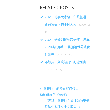
RELATED POSTS
VOA：时事大家谈：年终报道：
新冠疫情下的中国人权
(2020-12-
10)
VOA：恰逢刘晓波获诺奖10周年
2020诺贝尔和平奖颁给世界粮食
计划署
(2020-12-09)
邓敏灵：刘晓波周年纪念引言
(2020-12-08)
刘晓波：毛泽东如何杀人——
读杨继绳的《墓碑》
【视频】刘晓波在被捕前的录像
采访中谈独立中文笔会