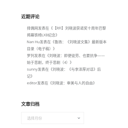
近期评论
择偶网
发表在《
【RFI】刘晓波获诺奖十周年巴黎
揭幕铁椅LXB纪念
》
Nan Hu
发表在《
鲁扬：《刘晓波文集》最新版本
目录（电子稿）
》
罗列
发表在《
刘晓波：即便徒劳、也要抗争——
始于悲剧，终于悲剧（4）
》
sunny
发表在《
刘晓波：《与李泽厚对话》后
记
》
editor
发表在《
刘晓波：审美与人的自由
》
文章归档
文
章