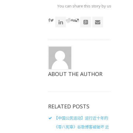
上
上
上
共
共
共
You can share this story by using your soc
享
享
享
（在
（在
（在
accoun
新
新
新
窗
窗
窗
口
口
口
中
中
中
打
打
打
开）
开）
开）
ABOUT THE AUTHOR
RELATED POSTS
【中国公民运动】运行近十年的
《零八宪章》谷歌博客被破坏 近