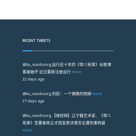
RECENT TWEETS
@liu_xiaoboorg
运行近十年的《零八宪章》谷歌博
客被破坏 近日重新注册运行
more
22 days ago
@liu_xiaoboorg
刘荻：一个偶像的倒掉
more
27 days ago
@liu_xiaoboorg
【维权网】辽宁籍艺术家、《零八
宪章》签署者杨立才因发表涉港言论遭刑事拘留
more