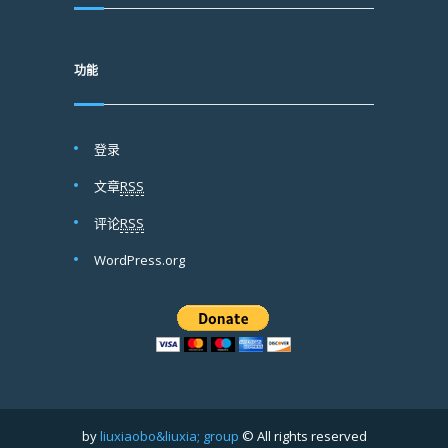
功能
登录
文章
RSS
评论
RSS
WordPress.org
by
liuxiaobo&liuxia; group
© All rights reserved