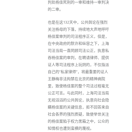
判处杨佳死刑的一审和维持一审判决
的二审。
也是在这132天中，公共舆论在强烈
关注杨母的下落，持续地大声地呼吁
杨佳案审判的司法程序正义，但是，
在中央政府的默许和纵容之下，上海
司法当局一直罔顾司法公正，执意私
吞杨佳案的审判，在聘请律师、提供
证人等司法程序上玩阴的，不仅指派
自己的“私家律师”，将最重要的证人
王静梅非法拘禁在北京的精神病院
里，致使杨佳案的整个司法过程毫无
公正可言。与此同时，上海司法当局
无视滔滔的公共舆论，执意向社会隐
瞒杨佳案的关键信息，拒不回答来自
社会各界的强烈质疑，致使举世关注
的杨佳案陷于权力黑箱之中，公众的
知情权也遭到蛮横的蔑视。