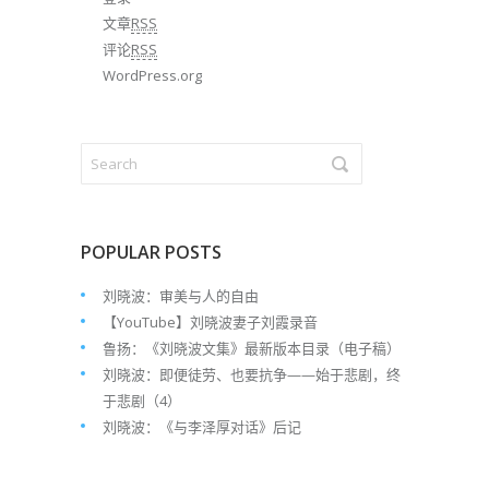
文章
RSS
评论
RSS
WordPress.org
POPULAR POSTS
刘晓波：审美与人的自由
【YouTube】刘晓波妻子刘霞录音
鲁扬：《刘晓波文集》最新版本目录（电子稿）
刘晓波：即便徒劳、也要抗争——始于悲剧，终
于悲剧（4）
刘晓波：《与李泽厚对话》后记