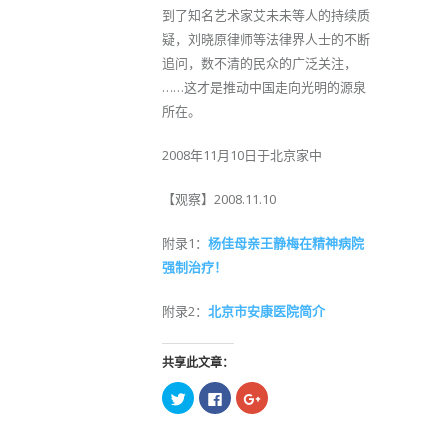
到了知名艺术家艾未未等人的持续质
疑，刘晓原律师等法律界人士的不断
追问，数不清的民众的广泛关注，
……这才是推动中国走向光明的源泉
所在。
2008年11月10日于北京家中
【观察】2008.11.10
附录1：
杨佳母亲王静梅在精神病院
强制治疗！
附录2：
北京市安康医院简介
共享此文章：
点
点
点
击
击
击
以
以
以
在
在
在
Twitter
Facebook
Google+