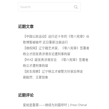
近期文章
【中国公民运动】运行近十年的《零八宪章》谷
歌博客被破坏 近日重新注册运行
【维权网】辽宁籍艺术家、《零八宪章》签署者
杨立才因发表涉港言论遭刑事拘留
【RFA】疑发表涉港言论 《零八宪章》签署者
杨立才遭刑事拘留
【民生观察】辽宁杨立才被警方抄家后带走
裴毅然：王蒙现象
近期评论
爱就是重罪——继续为刘霞呼吁 | Free China!