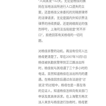
“人间蒸发”132天。无论是杨佳的姨
妈在当地派出所进行人口遗失的立
案，还是杨佳父亲委托的刘晓原律师
的法律请求，无论是国内外知识界法
律界的持续质疑，还是网络舆论的强
烈呼吁，上海司法当局就是“死不开
口”，拒绝回答有关杨母的一切问
题。
对杨佳杀警的动机，再没有任何人比
杨母更清楚了。早在2007年10月5日
杨佳被执勤民警带到芷江路派出所
时，杨佳就与其母通了三个多小时的
电话，显然知道杨佳在派出所内的遭
遇。在杨佳回京后通过合法途径“讨
说法”的过程中，杨母也是一直在场
的见证人，知道杨佳怎样向有关部门
申诉及其具体诉求。在上海警方两次
派人来京与杨佳进行协商时，杨母更