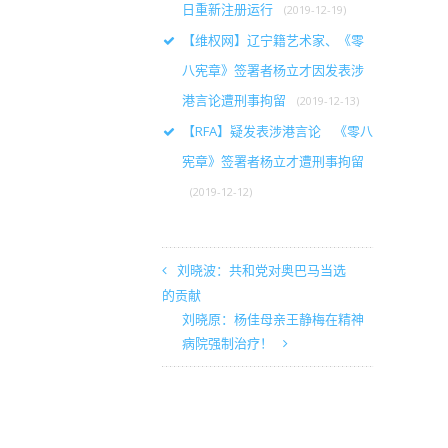
日重新注册运行
(2019-12-19)
【维权网】辽宁籍艺术家、《零
八宪章》签署者杨立才因发表涉
港言论遭刑事拘留
(2019-12-13)
【RFA】疑发表涉港言论 《零八
宪章》签署者杨立才遭刑事拘留
(2019-12-12)
刘晓波：共和党对奥巴马当选
的贡献
刘晓原：杨佳母亲王静梅在精神
病院强制治疗！