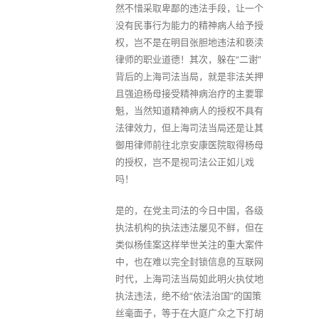
然不惜采取卑鄙的违法手段，让一个
没有民事行为能力的精神病人给予授
权，岂不是在明目张胆地违法和亵渎
律师的职业道德！其次，躲在“二谢”
背后的上海司法当局，就是非法关押
且强迫杨母接受精神病治疗的主要罪
魁，当然知道精神病人的授权不具有
法律效力，但上海司法当局还是让其
御用律师前往北京安康医院取得杨母
的授权，岂不是视司法公正如儿戏
吗！
是的，在党主司法的今日中国，各级
执法机构的执法违法屡见不鲜，但在
类似杨佳案这样举世关注的重大案件
中，也在难以完全封锁信息的互联网
时代，上海司法当局如此明火执仗地
执法违法，绝不给“依法治国”的国策
丝毫面子，等于在大庭广众之下打胡