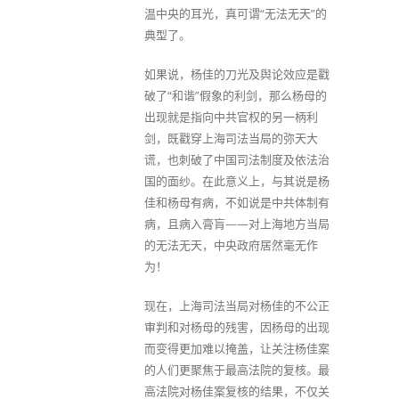
温中央的耳光，真可谓“无法无天”的
典型了。
如果说，杨佳的刀光及舆论效应是戳
破了“和谐”假象的利剑，那么杨母的
出现就是指向中共官权的另一柄利
剑，既戳穿上海司法当局的弥天大
谎，也刺破了中国司法制度及依法治
国的面纱。在此意义上，与其说是杨
佳和杨母有病，不如说是中共体制有
病，且病入膏肓——对上海地方当局
的无法无天，中央政府居然毫无作
为！
现在，上海司法当局对杨佳的不公正
审判和对杨母的残害，因杨母的出现
而变得更加难以掩盖，让关注杨佳案
的人们更聚焦于最高法院的复核。最
高法院对杨佳案复核的结果，不仅关