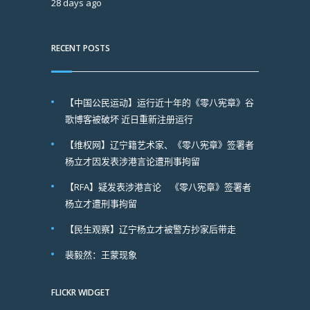
28 days ago
RECENT POSTS
【中国公民运动】运行近十年的《零八宪章》谷
歌博客被破坏 近日重新注册运行
【维权网】辽宁籍艺术家、《零八宪章》签署者
杨立才因发表涉港言论遭刑事拘留
【RFA】疑发表涉港言论 《零八宪章》签署者
杨立才遭刑事拘留
【民生观察】辽宁杨立才被警方抄家后带走
裴毅然：王蒙现象
FLICKR WIDGET