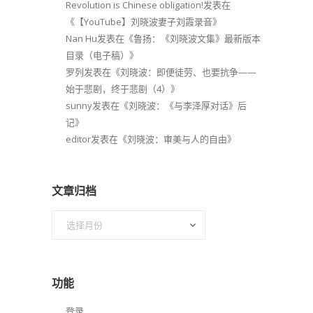
Revolution is Chinese obligation!
发表在
《
【YouTube】刘晓波妻子刘霞录音
》
Nan Hu
发表在《
鲁扬：《刘晓波文集》最新版本
目录（电子稿）
》
罗列
发表在《
刘晓波：即便徒劳、也要抗争——
始于悲剧，终于悲剧（4）
》
sunny
发表在《
刘晓波：《与李泽厚对话》后
记
》
editor
发表在《
刘晓波：审美与人的自由
》
文章归档
文
章
归
档
功能
登录