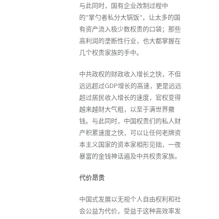
与此同时，国有企业改制过程中
的"掌勺者私分大锅饭"，让太多的国
有资产流入极少数权贵的口袋；那些
高利润的垄断性行业，也大都掌握在
几个权贵家族的手中。
中共政权的财政收入增长之快，不但
远远超过GDP增长的高速，更是远远
超过居民收入增长的速度，官权变得
越来越财大气粗，以至于满世界撒
钱。与此同时，中国权贵们的私人财
产积累速度之快，可以让任何老牌资
本主义国家的资本家相形见拙，一夜
暴富的金钱神话遍及中共权贵家族。
代价昂贵
中国式发展以无视个人自由权利和社
会公益为代价，受益于这种高效率发