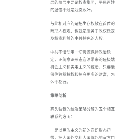
展的阶层主要是权贵集团，平民百姓
的温饱不过是残羹败叶。
与此相对应的是把生存权放在首位的
畸形人权观，也就是服务于政权稳定
及权贵利益的中共特色的人权。
中共不惜动用一切资源保持政治稳
定，正统意识形态崩溃带来的是极端
机会主义和实用主义的统治，只要能
保住独裁特权和掠夺更多的财富，怎
么干都行。
策略剖析
寡头独裁的统治策略分解为五个相互
联系的方面：
一是以民族主义为新的意识形态纽
带，把大国外交和大国崛起的官方口