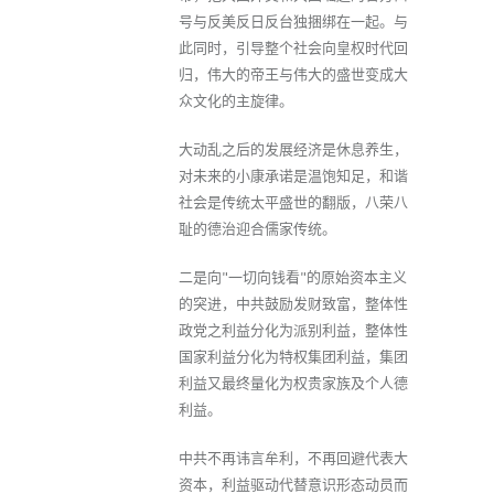
号与反美反日反台独捆绑在一起。与
此同时，引导整个社会向皇权时代回
归，伟大的帝王与伟大的盛世变成大
众文化的主旋律。
大动乱之后的发展经济是休息养生，
对未来的小康承诺是温饱知足，和谐
社会是传统太平盛世的翻版，八荣八
耻的德治迎合儒家传统。
二是向"一切向钱看"的原始资本主义
的突进，中共鼓励发财致富，整体性
政党之利益分化为派别利益，整体性
国家利益分化为特权集团利益，集团
利益又最终量化为权贵家族及个人德
利益。
中共不再讳言牟利，不再回避代表大
资本，利益驱动代替意识形态动员而