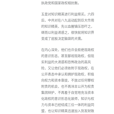
执政党和国家政权相抗衡。
五是对知识精英进行利益赎买。六四
后，中共对在八九运动起到巨大作用
的知识精英，先以血腥镇压恐吓之，
继而以利益诱惑之，很快就将知识界
变成了屁股决定脑袋的犬儒。
在内心深处，他们也许会拒绝现政权
的意识形态，甚至鄙视现政权，但现
实利益的大诱惑和恐怖政治的高风
险，又让他们必须依附于现政权，在
公开表态中承认和拥护现政权，积极
向权力和资本靠拢，不放过任何攀权
附贵的机会，也不再讳言公开为权贵
集团辩护，不再羞于自觉地充当资本
化政权的意识形态化装师，知识与权
力与资本已经结成三位一体的利益同
盟，也让知识精英迅速加入到发财致