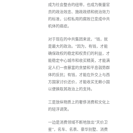
成为社会整合的纽带，也成为衡量官
员的政治效忠、施政政绩和统治效力
的标准，公权私用的腐败已变成中共
机体的癌症。
对于现在的中共集团来说，"钱，就
是最大的政治。"因为，有钱，才能
确保政权的稳定和权贵们的利益，才
能稳定中心城市和收买精英，才能满
足人们一夜暴富的贪婪和平息弱势群
体的反抗；有钱，才能在外交上与西
方国家讨价还价，才能收买无赖小国
以便换取其政治上的支持。
三是放纵物质上的奢侈消费和文化上
的轻浮调笑。
一边是消费领域不断地放出"天价卫
星"，名车、名表、豪华别墅、消费