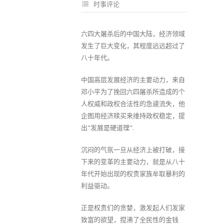
时事评论
六四大屠杀后的中国大陆，经济领域
发生了巨大变化，其程度远远超过了
八十年代。
中国高层发展经济的主要动力，来自
邓小平为了挽回六四屠杀所造成的个
人权威和政权合法性的急遽流失，他
企图用经济赎买来维持政权稳定，提
出"发展是硬道理".
沉闷的气氛一旦从经济上被打破，接
下来的变革的主要动力，就是从八十
年代开始出现的权贵家族牟取暴利的
利益驱动。
正是权贵们的贪婪，激发起人们发家
致富的欲望，搅沸了全民性的金钱