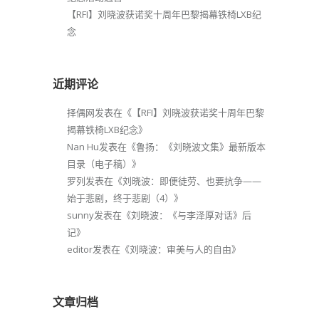
【RFI】刘晓波获诺奖十周年巴黎揭幕铁椅LXB纪
念
近期评论
择偶网
发表在《
【RFI】刘晓波获诺奖十周年巴黎
揭幕铁椅LXB纪念
》
Nan Hu
发表在《
鲁扬：《刘晓波文集》最新版本
目录（电子稿）
》
罗列
发表在《
刘晓波：即便徒劳、也要抗争——
始于悲剧，终于悲剧（4）
》
sunny
发表在《
刘晓波：《与李泽厚对话》后
记
》
editor
发表在《
刘晓波：审美与人的自由
》
文章归档