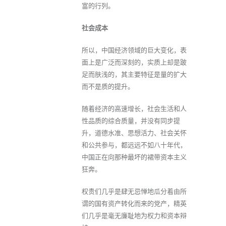
富的行列。
社会成本
所以，中国经济领域的巨大变化，表
面上是广泛而深刻的，实质上却是跛
足而肤浅的，其主要特征是量的扩大
而不是质的提升。
随着经济的高速增长，社会生活和人
性品质的综合质量，并没有同步提
升，道德水准、思想活力、社会关怀
和公共参与，都远远不如八十年代，
中国正在向那种最坏的裙带资本主义
狂奔。
权贵们几乎是肆无忌惮地瓜分着由所
谓的国有资产转化而来的党产，精英
们几乎是毫无廉耻地为权力和资本辩