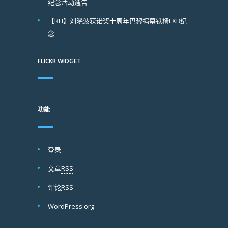
纪念活动通告
【RFI】刘晓波获诺奖十周年巴黎揭幕铁椅LXB纪
念
FLICKR WIDGET
功能
登录
文章
RSS
评论
RSS
WordPress.org