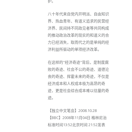
护。
八十年代来自党内开明派、自由知识
界、热血青年、有道义追求的民营经
济界、民间持不同政见者等共同构成
的推动政治改革的现实的和道义的合
力已经消失，取而代之的是单纯的经
济利益所驱动的单项经济改革。
在这样的"经济奇迹"背后，是制度腐
败的奇迹、社会不公的奇迹、道德沦
丧的奇迹、挥霍未来的奇迹，不仅是
经济成本和人权成本极为高昂的奇
迹，更是社会综合成本难以估量的奇
迹。
【独立中文笔会】2008.10.28
【BBC】2008年11月04日 格林尼治
标准时间13:52北京时间 21:52发表