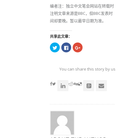
编者注：独立中文笔会网站在转载时
注明文章来源是BBC，但BBC发表时
间却要晚。暂以最早日期为准。
共享此文章：
点
点
点
击
击
击
以
以
以
在
在
在
Twitter
Facebook
Google+
上
上
上
共
共
共
You can share this story by using your soc
享
享
享
（在
（在
（在
accoun
新
新
新
窗
窗
窗
口
口
口
中
中
中
打
打
打
开）
开）
开）