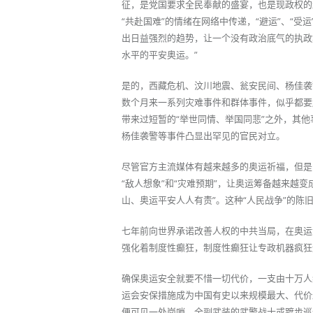
征，是党国要求全民奉献的盛宴，也是现政权的
“共赴国难”的情绪在网络中传递，“避运”、“
出日益强烈的趋势，让一个没有政治底气的执政
水平的平安奥运。”
是的，西藏危机、汶川地震、瓮安民间、杨佳袭
数个月来一系列灾难事件和群体事件，似乎都要
带来过短暂的“举世同情、举国同悲”之外，其
杨佳袭警等事件凸显出罕见的官民对立。
尽管官方主流媒体有越来越多的奥运祈福，但是
“敌人想象”和“灾难预期”，让奥运筹备越来越
山、奥运平安人人有责”。这种“人民战争”的陈
七年前向世界承诺改善人权的中共当局，在奥运
强化着制度性癫狂，制度性癫狂让专政机器疯狂
确保奥运安全就要不惜一切代价，一支由十万人
运会安保措施成为中国有史以来规模最大、代价
便可见一处岗哨。全副武装的武警战士或踱步巡