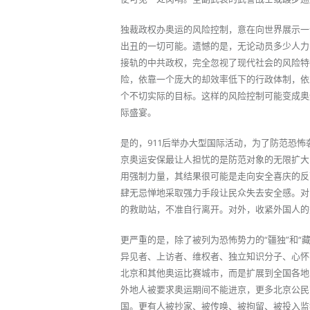
独裁政权办奥运的风险控制，意在向世界展示一
出丑的一切可能。遗憾的是，无论动员多少人力
接轨的中共政权，完全忽视了现代社会的风险特
险，依靠一个庞大的却效率低下的行政体制，依
个不切实际的目标。这样的风险控制可能变成奥
际盛宴。
是的，911后举办大型国际活动，为了防范恐怖
京奥运安保最让人担忧的是防范对象的无限扩大
用强制力量，其结果很可能是走向安全喜庆的反
肆无忌惮地采取强力手段让民众失去安全感。对
的救助站，不准自行离开。对外，收紧外国人的
更严重的是，除了被列为恐怖势力的“疆独”和“
异见者、上访者、维权者、独立知识分子、心怀
北京和其他奥运比赛城市，而是扩展到全国各地
外地人被要求奥运期间不能进京，更多北京公民
国。更有人被抄家、被传唤、被拘留、被投入监