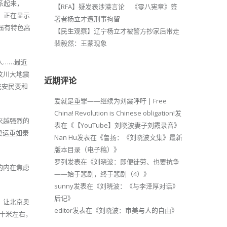
系起来，
【RFA】疑发表涉港言论 《零八宪章》签
，正在显示
署者杨立才遭刑事拘留
届有特色高
【民生观察】辽宁杨立才被警方抄家后带走
裴毅然：王蒙现象
人……最近
汶川大地震
近期评论
瓮安民变和
爱就是重罪——继续为刘霞呼吁 | Free
China! Revolution is Chinese obligation!
发
来越强烈的
表在《
【YouTube】刘晓波妻子刘霞录音
》
奥运重如泰
Nan Hu
发表在《
鲁扬：《刘晓波文集》最新
版本目录（电子稿）
》
罗列
发表在《
刘晓波：即便徒劳、也要抗争
的内在焦虑
——始于悲剧，终于悲剧（4）
》
sunny
发表在《
刘晓波：《与李泽厚对话》
后记
》
，让北京奥
editor
发表在《
刘晓波：审美与人的自由
》
十米左右，