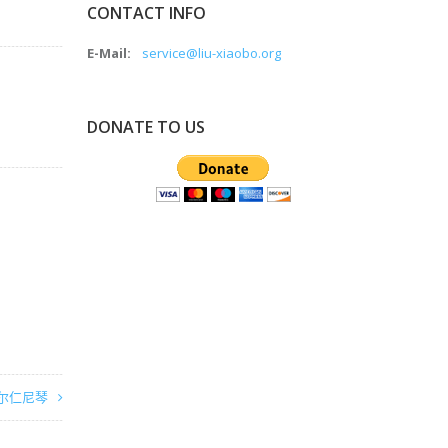
CONTACT INFO
E-Mail:
service@liu-xiaobo.org
DONATE TO US
尔仁尼琴