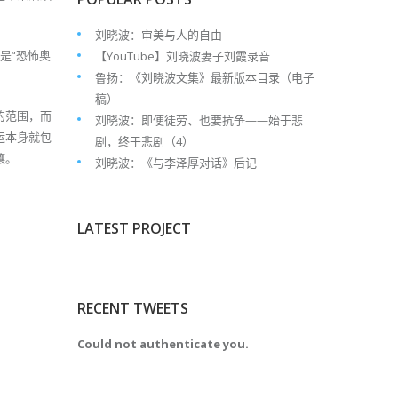
。
刘晓波：审美与人的自由
是“恐怖奥
【YouTube】刘晓波妻子刘霞录音
鲁扬：《刘晓波文集》最新版本目录（电子
稿）
的范围，而
刘晓波：即便徒劳、也要抗争——始于悲
运本身就包
剧，终于悲剧（4）
壤。
刘晓波：《与李泽厚对话》后记
LATEST PROJECT
RECENT TWEETS
Could not authenticate you.