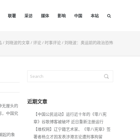
联署
采访
媒体
影响
中国
本站
品
/
刘晓波的文章
/
评论
/
时事评论
/
刘晓波：奥运前的政治恐怖
近期文章
种无厘头的
际，中国究
【中国公民运动】运行近十年的《零八宪
章》谷歌博客被破坏 近日重新注册运行
【维权网】辽宁籍艺术家、《零八宪章》签
崛起的象
署者杨立才因发表涉港言论遭刑事拘留