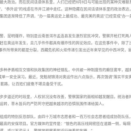
最大政治。而在民间话语体系里，人们已经把8月8日与可能出现的某种灾难联
受运”、“恭外运”的戏虐在市井江湖中走红。这种隐藏在民间话语体系里的政治表达
集团逐渐降低了声调，“办一届奥运史上最成功、最完美的奥运”已经变成“办一
警、昆明爆炸，特别是云南普洱市孟连县发生激烈官民冲突，警察开枪打死两
赶在奥运年发生，且几乎件件都具有爆炸性的舆论效应。在这些事件中，除了
他事件所带来的都是分裂，西藏危机和火炬传递引发出近年来罕见的中西冲突，
多种矛盾相互交错和执政集团的神经错乱，中共被一种制度性的癫狂套牢，越
变成单一安全演习。最近，党魁胡锦涛对奥运作出六点指示，再次强调“落实平安
旧套路，让百姓们疲惫不堪且备受干扰。
步步逼近的时段里，人权状况没有改善，警察国家的面相却越发醒目。统治者
运转，草木皆兵的严防死守把越来越浓的恐惧氛围传递给国人。
组成的特别反恐部队，由四十万城市志愿者和一百万社会志愿者组成协防队伍
最高的安保项目。官方媒体的宣传是：“银色的高压线网密匝在道路一侧，每隔
逻，或以军姿示人，警惕地观察着附近行驶着的车辆。”