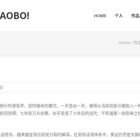
IAOBO!
HOME
个人
作品
Home
/
作
论
倒计时滴答声，如同催命的魔咒，一天急似一天，催得从当局到民众都陷入一
民同恐惧；七年前万众欢腾，似乎变成了七年后的诅咒：不知道那一刻到来之
的奥运而言，越来越呈现出官民分裂的解读。在官权话语体系中，奥运仍然是大国