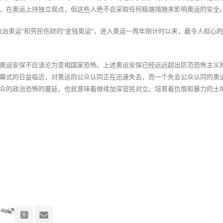
，在奥运上持独立观点，但这些人绝不会采取任何极端措施来影响奥运的安全
治奥运”和劳民伤财的“金钱奥运”，进入奥运一周年倒计时以来，最令人担心的
奥运安保不应该沦为变相国家恐怖。上述奥运安保已经远远超出防范恐怖主义
幕式的日益临近，对奥运的公众认同正在迅速失去，而一个失去公众认同的奥
众的政治恐怖的蔓延，也就意味着继续加深官民对立、培育着仇恨和暴力的土