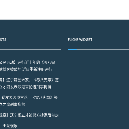
OSTS
FLICKR WIDGET
公民运动】运行近十年的《零八宪
歌博客被破坏 近日重新注册运行
网】辽宁籍艺术家、《零八宪章》签
立才因发表涉港言论遭刑事拘留
A】疑发表涉港言论 《零八宪章》签
立才遭刑事拘留
观察】辽宁杨立才被警方抄家后带走
：王蒙现象