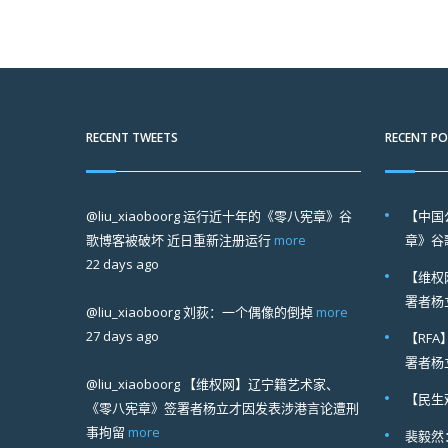
RECENT TWEETS
RECENT P
@liu_xiaoboorg
运行近十年的《零八宪章》谷
【中国
歌博客被破坏 近日重新注册运行
more
章》谷
22 days ago
【维权
署者杨
@liu_xiaoboorg
刘荻：一个偶像的倒掉
more
27 days ago
【RF
署者杨
@liu_xiaoboorg
【维权网】辽宁籍艺术家、
【民生
《零八宪章》签署者杨立才因发表涉港言论遭刑
事拘留
more
裴毅然