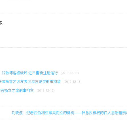
R
》谷歌博客被破坏 近日重新注册运行
(2019-12-19)
署者杨立才因发表涉港言论遭刑事拘留
(2019-12-13)
署者杨立才遭刑事拘留
(2019-12-12)
刘晓波：迎着西伯利亚寒风而立的橡树——悼念反极权的伟大思想者索