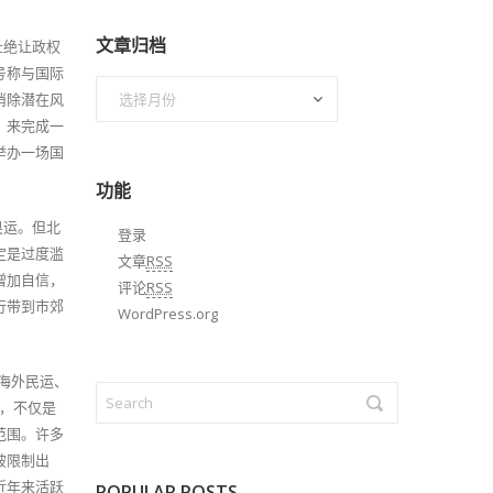
文章归档
杜绝让政权
号称与国际
文
消除潜在风
章
，来完成一
归
举办一场国
档
功能
奥运。但北
登录
定是过度滥
文章
RSS
增加自信，
评论
RSS
行带到市郊
WordPress.org
、海外民运、
围，不仅是
范围。许多
被限制出
近年来活跃
POPULAR POSTS