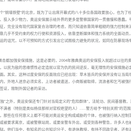
个“铜墙铁壁”的北京，既为了让出席开幕式的八十多位各国政要放心，也为了
、投入多少物力，奥运安保展示给外界的更多是警察国家的一贯傲慢和愚蠢。
征，完全没有现代国家复合治理的考虑，而只知道依靠简单粗糙的强力控制来
靠几乎不受约束的权力行使和资源投入，依靠垄断媒体和强力系统的全面动员
运的诅咒，以不可预知的方式引发出它试图极力避免的状况，如同在防暴现场
袭击都加强安保措施，这是必要的，2004年雅典奥运的安保投入就超过以往的
，以民为敌的思维惯性必定造就以官为仇的民间逆反，毫无理性的安保措施必
面。其实，这种过度安保的反面效应已经出现：草木皆兵的安保并没有让当局
内，外地人进京必须实名，上访者被遣送，小商贩被取缔，流浪者和乞丐被强
签证，限制外国记者的采访。
藏独”之外，奥运安保还专门针对当局定义的“危险群体”，法轮功、民间基督教
不满者（特别是类似杨佳那样对官权绝望的人）……警方给予“特别关照”的范
，那些在任何意义上都不可能对奥运安全构成威胁的个体，也被强行纳入控制
或被要求离京，或被警察站岗，或要坐警车外出，或受到各种警告，许多人也
狱。他们当中，有知名的公共知识分子，有退休教授，有持不同政见者，还有