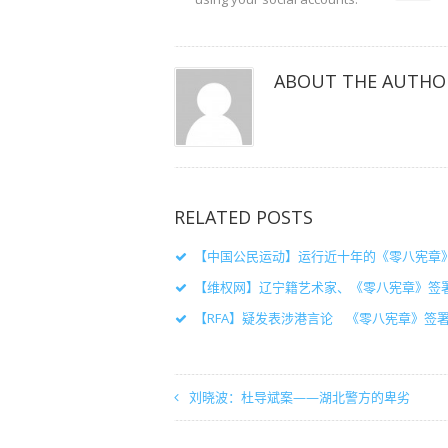
新
新
新
窗
窗
窗
口
口
口
中
中
中
打
打
打
开）
开）
开）
ABOUT THE AUTHO
RELATED POSTS
【中国公民运动】运行近十年的《零八宪章
【维权网】辽宁籍艺术家、《零八宪章》签
【RFA】疑发表涉港言论 《零八宪章》签
刘晓波：杜导斌案——湖北警方的卑劣