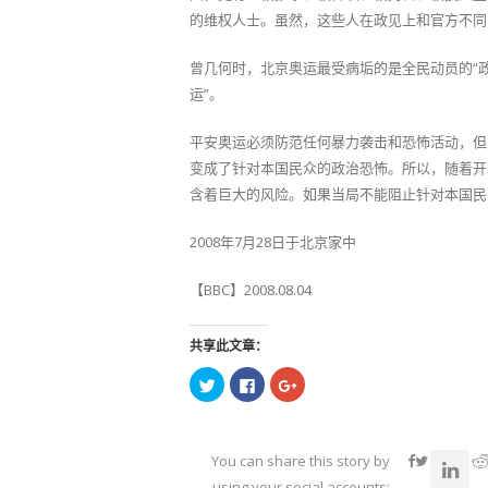
的维权人士。虽然，这些人在政见上和官方不同
曾几何时，北京奥运最受病垢的是全民动员的“政
运”。
平安奥运必须防范任何暴力袭击和恐怖活动，但
变成了针对本国民众的政治恐怖。所以，随着开
含着巨大的风险。如果当局不能阻止针对本国民
2008年7月28日于北京家中
【BBC】2008.08.04
共享此文章：
点
点
点
击
击
击
以
以
以
在
在
在
Twitter
Facebook
Google+
上
上
上
共
共
共
You can share this story by
享
享
享
（在
（在
（在
using your social accounts: