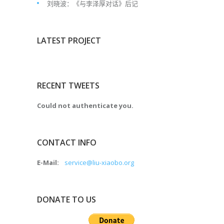
刘晓波：《与李泽厚对话》后记
LATEST PROJECT
RECENT TWEETS
Could not authenticate you.
CONTACT INFO
E-Mail:
service@liu-xiaobo.org
DONATE TO US