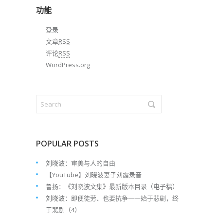
档
功能
登录
文章
RSS
评论
RSS
WordPress.org
POPULAR POSTS
刘晓波：审美与人的自由
【YouTube】刘晓波妻子刘霞录音
鲁扬：《刘晓波文集》最新版本目录（电子稿）
刘晓波：即便徒劳、也要抗争——始于悲剧，终
于悲剧（4）