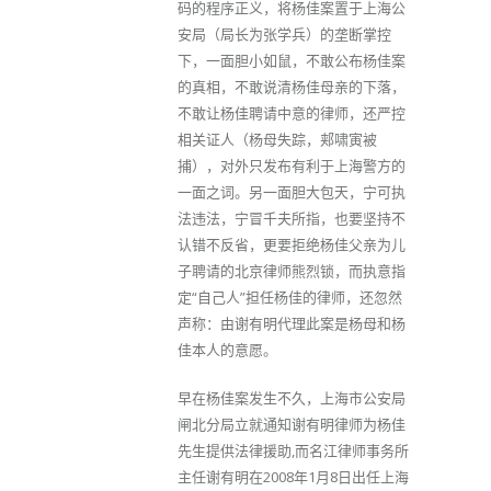
码的程序正义，将杨佳案置于上海公
安局（局长为张学兵）的垄断掌控
下，一面胆小如鼠，不敢公布杨佳案
的真相，不敢说清杨佳母亲的下落，
不敢让杨佳聘请中意的律师，还严控
相关证人（杨母失踪，郏啸寅被
捕），对外只发布有利于上海警方的
一面之词。另一面胆大包天，宁可执
法违法，宁冒千夫所指，也要坚持不
认错不反省，更要拒绝杨佳父亲为儿
子聘请的北京律师熊烈锁，而执意指
定“自己人”担任杨佳的律师，还忽然
声称：由谢有明代理此案是杨母和杨
佳本人的意愿。
早在杨佳案发生不久，上海市公安局
闸北分局立就通知谢有明律师为杨佳
先生提供法律援助,而名江律师事务所
主任谢有明在2008年1月8日出任上海