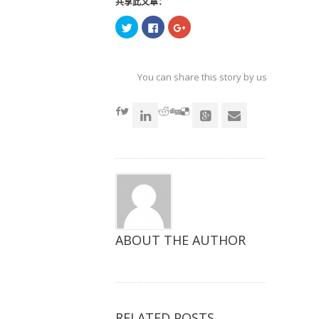
共享此文章：
点
点
点
击
击
击
以
以
以
在
在
在
Twitter
Facebook
Google+
上
上
上
共
共
共
You can share this story by using your soc
享
享
享
（在
（在
（在
accoun
新
新
新
窗
窗
窗
口
口
口
中
中
中
打
打
打
开）
开）
开）
ABOUT THE AUTHOR
RELATED POSTS