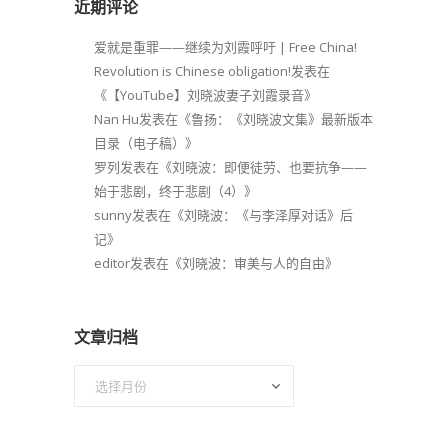
近期评论
爱就是重罪——继续为刘霞呼吁 | Free China!
Revolution is Chinese obligation!
发表在
《
【YouTube】刘晓波妻子刘霞录音
》
Nan Hu
发表在《
鲁扬：《刘晓波文集》最新版本
目录（电子稿）
》
罗列
发表在《
刘晓波：即便徒劳、也要抗争——
始于悲剧，终于悲剧（4）
》
sunny
发表在《
刘晓波：《与李泽厚对话》后
记
》
editor
发表在《
刘晓波：审美与人的自由
》
文章归档
文
章
归