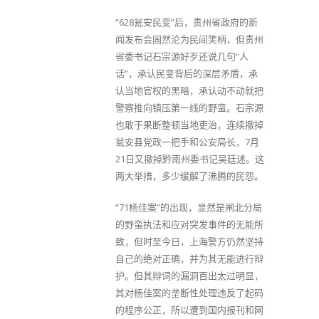
“628瓮安民变”后，贵州省政府的新
闻发布会固然沦为民间笑柄，但贵州
省委书记石宗源好歹还说几句“人
话”，承认民变背后的深层矛盾，承
认当地官权的黑暗，承认动不动就把
警察推向镇压第一线的野蛮。石宗源
也敢于果断整顿当地吏治，连续撤掉
瓮安县党政一把手和公安局长，7月
21日又撤掉黔南州委书记吴廷述。这
两大举措，多少缓解了沸腾的民怨。
“71杨佳案”的出现，显然是闸北分局
的野蛮执法和应对突发事件的无能所
致，但时至今日，上海警方仍然坚持
自己的绝对正确，并为其无能进行辩
护。但其辩词的漏洞百出太过明显，
其对杨佳案的垄断性处理违反了起码
的程序公正，所以遭到国内报刊和网