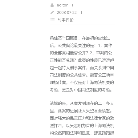
editor
2008-07-22
时事评论
杨佳案举国瞩目，在最初的震惊过
后，公共舆论最关注的是：1，案件
的全部真相能否公开？2，审判的公
正性能否兑现？此案的性质已远远超
越一起特大刑事案件，而关系到中国
司法制度的公共信誉。能否公正地审
理杨佳案，不仅是对上海司法机关的
考验，更是对中国司法制度的考验。
遗憾的是，从案发到现在的二十多天
里，此案的进展让人失望甚至愤怒。
面对强大的民意压力和法律专家的激
烈抨击，以吴志明为首的上海司法机
构公然罔顾法律和民意，肆意践踏起