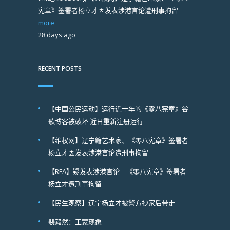
宪章》签署者杨立才因发表涉港言论遭刑事拘留
more
28 days ago
RECENT POSTS
【中国公民运动】运行近十年的《零八宪章》谷
歌博客被破坏 近日重新注册运行
【维权网】辽宁籍艺术家、《零八宪章》签署者
杨立才因发表涉港言论遭刑事拘留
【RFA】疑发表涉港言论 《零八宪章》签署者
杨立才遭刑事拘留
【民生观察】辽宁杨立才被警方抄家后带走
裴毅然：王蒙现象