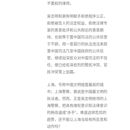
不要脸的律师。
吴志明和谢有明联手拒绝程序公正，
拒绝被告人的法定权益，拒绝法律专
家的善意批评和公共舆论的善意期
待，也就等于置中国司法的公共信誉
于不顾，用一意孤行的执法违法来损
害中国司法乃至中国政府的公共信
誉，继续加深民众对中国司法的不信
任，使已经愈演愈烈的警民冲突、官
民冲突雪上加霜。
上海，号称中国文明程度最高的城
市；上海警察，据说是中国最文明的
执法者。然而，正是吴志明统领的上
海警察，把具有维权意识和法律意识
的杨佳逼成“杀手”。难道这样危险的
趋势，还不能让上海当局有所反思和
动作吗？