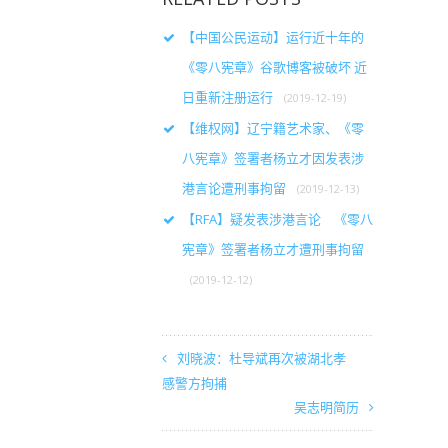
【中国公民运动】运行近十年的
《零八宪章》谷歌博客被破坏 近
日重新注册运行
(2019-12-19)
【维权网】辽宁籍艺术家、《零
八宪章》签署者杨立才因发表涉
港言论遭刑事拘留
(2019-12-13)
【RFA】疑发表涉港言论 《零八
宪章》签署者杨立才遭刑事拘留
(2019-12-12)
刘晓波：杜导斌再次被湖北孝
感警方拘捕
吴志明简历