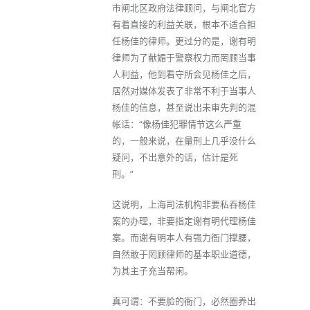
市闸北区政府法律顾问，与闸北官方
有着直接的利益关联，根本不适合担
任杨佳的律师。更过分的是，谢有明
律师为了献媚于警察权力而罔顾当事
人利益，他到看守所会见杨佳之后，
居然对媒体发表了非常不利于当事人
杨佳的信息，甚至说出未审先判的混
帐话：“像杨佳犯罪情节这么严重
的，一般来说，在量刑上几乎没什么
疑问，不出意外的话，估计是死
刑。”
这说明，上海司法机构非要私吞杨佳
案的办理，非要指定谢有明代理杨佳
案。而谢有明本人有强力衙门撑腰，
自然敢于罔顾律师的基本职业道德，
为其主子充当帮闲。
真可谓：不要脸的衙门，必然圈养出