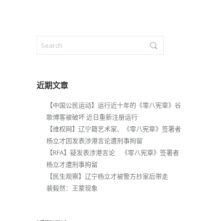
近期文章
【中国公民运动】运行近十年的《零八宪章》谷
歌博客被破坏 近日重新注册运行
【维权网】辽宁籍艺术家、《零八宪章》签署者
杨立才因发表涉港言论遭刑事拘留
【RFA】疑发表涉港言论 《零八宪章》签署者
杨立才遭刑事拘留
【民生观察】辽宁杨立才被警方抄家后带走
裴毅然：王蒙现象