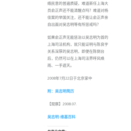
络民意的普遍质疑，难道新任上海大
员俞正声还不能清醒点吗？难道对杨
佳案的举国关注，还不能让俞正声亲
自出面对吴志明等有所惩戒吗？
如果俞正声无能惩治以吴志明为首的
上海司法机构，就只能证明与陈良宇
关系深厚的吴志明，即便在陈倒台
后，仍然可以在上海司法界呼风唤
雨、一手遮天。
2008年7月22日于北京家中
附：吴志明简历
【观察】2008.07.
吴志明-维基百科