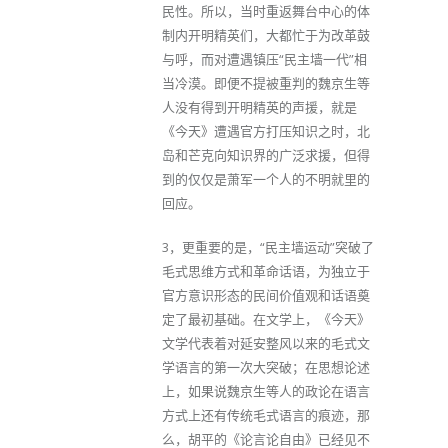
民性。所以，当时重返舞台中心的体
制内开明精英们，大都忙于为改革鼓
与呼，而对遭遇镇压“民主墙一代”相
当冷漠。即便不提被重判的魏京生等
人没有得到开明精英的声援，就是
《今天》遭遇官方打压知识之时，北
岛和芒克向知识界的广泛求援，但得
到的仅仅是萧军一个人的不明就里的
回应。
3，更重要的是，“民主墙运动”突破了
毛式思维方式和革命话语，为独立于
官方意识形态的民间价值观和话语奠
定了最初基础。在文学上，《今天》
文学代表着对延安整风以来的毛式文
学语言的第一次大突破；在思想论述
上，如果说魏京生等人的政论在语言
方式上还有传统毛式语言的痕迹，那
么，胡平的《论言论自由》已经见不