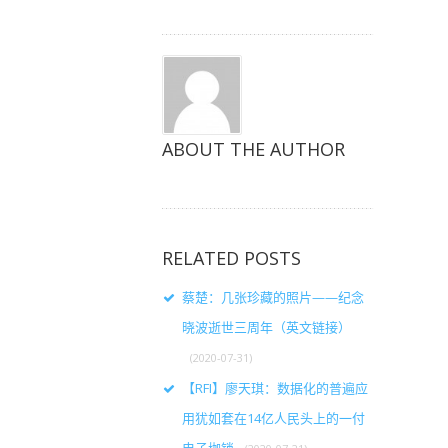
打
打
打
开）
开）
开）
ABOUT THE AUTHOR
RELATED POSTS
蔡楚：几张珍藏的照片——纪念
晓波逝世三周年（英文链接）
(2020-07-31)
【RFI】廖天琪：数据化的普遍应
用犹如套在14亿人民头上的一付