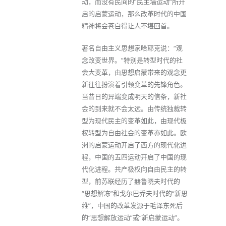
动，而没有民间的“民主墙运动”所开
启的启蒙运动，那么改革时代的中国
精神将会苍白得让人不堪回首。
著名自由主义思想家哈耶克说：“观
念改变世界。”特别是转型时代的社
会大变革，由思想启蒙带来的观念更
新往往扮演着引领变革的先锋角色。
当昔日的异端变成明天的信条，新社
会的到来就不会太远。由传统独裁转
型为现代民主的变革如此，由现代极
权转型为自由社会的变革亦如此。欧
洲的启蒙运动开启了西方的现代化进
程，中国的五四运动开启了中国的现
代化进程。共产极权向自由民主的转
型，前苏联经历了赫鲁晓夫时代的
“思想解冻”和戈尔巴乔夫时代的“新思
维”，中国的改革发源于毛泽东死后
的“思想解放运动”或“新启蒙运动”。