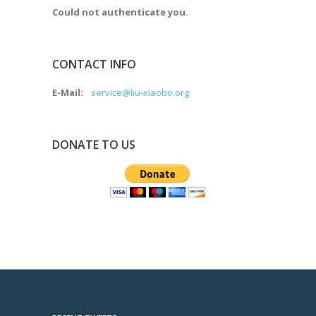
Could not authenticate you.
CONTACT INFO
E-Mail:
service@liu-xiaobo.org
DONATE TO US