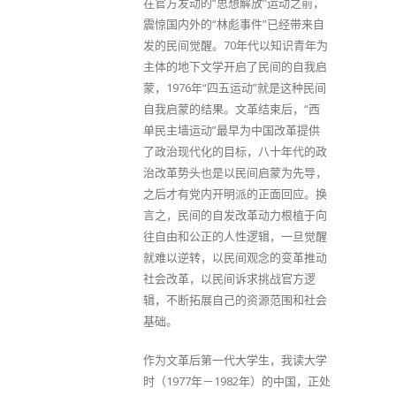
在官方发动的“思想解放”运动之前，
震惊国内外的“林彪事件”已经带来自
发的民间觉醒。70年代以知识青年为
主体的地下文学开启了民间的自我启
蒙，1976年“四五运动”就是这种民间
自我启蒙的结果。文革结束后，“西
单民主墙运动”最早为中国改革提供
了政治现代化的目标，八十年代的政
治改革势头也是以民间启蒙为先导，
之后才有党内开明派的正面回应。换
言之，民间的自发改革动力根植于向
往自由和公正的人性逻辑，一旦觉醒
就难以逆转，以民间观念的变革推动
社会改革，以民间诉求挑战官方逻
辑，不断拓展自己的资源范围和社会
基础。
作为文革后第一代大学生，我读大学
时（1977年－1982年）的中国，正处