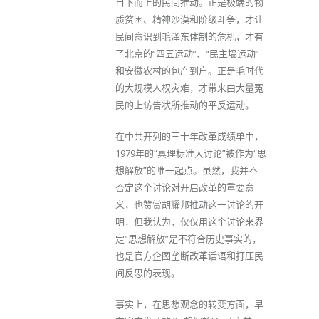
自下而上的民间推动。正是极端的物
质贫困、精神沙漠和阶级斗争，才让
民间意识到毛泽东体制的危机，才有
了北京的“四五运动”、“民主墙运动”
和安徽农村的包产到户。正是毛时代
的大规模人权灾难，才带来由大量冤
民的上访告状所推动的平反运动。
在中共开列的三十年改革成绩单中，
1979年的“真理标准大讨论”被作为“思
想解放”的唯一起点。虽然，我并不
否定这个讨论对开启改革的重要意
义，也赞赏胡耀邦推动这一讨论的开
明，但我认为，仅仅用这个讨论来界
定“思想解放”是不符合历史事实的，
也是官方企图垄断改革话语和打压民
间反思的表现。
事实上，在思想观念的转变方面，早