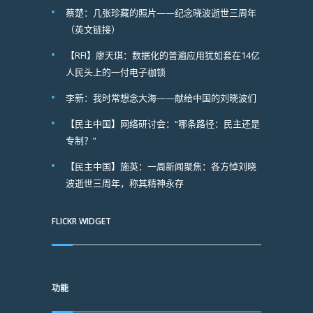
蔡楚：几张珍藏的照片——纪念晓波逝世三周年
（英文链接）
【RFI】廖天琪：数据化的普遍应用犹如套在14亿
人民头上的一付电子枷锁
李新：我时常想念大海——献给中国的刘晓波们
【民主中国】网络研讨会：“哪条路径：民主还是
专制？”
【民主中国】施英：一周新闻聚焦：各方悼刘晓
波逝世三周年，称其精神永存
FLICKR WIDGET
功能