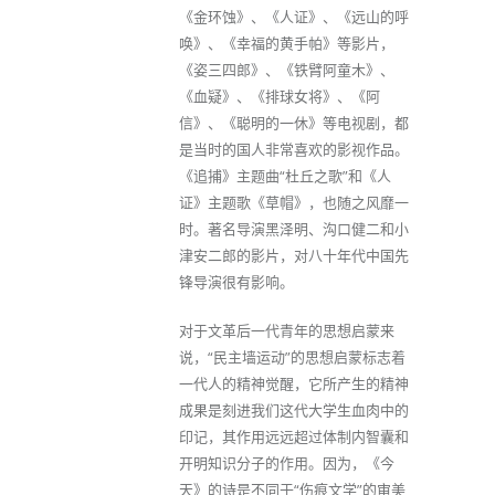
《金环蚀》、《人证》、《远山的呼
唤》、《幸福的黄手帕》等影片，
《姿三四郎》、《铁臂阿童木》、
《血疑》、《排球女将》、《阿
信》、《聪明的一休》等电视剧，都
是当时的国人非常喜欢的影视作品。
《追捕》主题曲“杜丘之歌”和《人
证》主题歌《草帽》，也随之风靡一
时。著名导演黑泽明、沟口健二和小
津安二郎的影片，对八十年代中国先
锋导演很有影响。
对于文革后一代青年的思想启蒙来
说，“民主墙运动”的思想启蒙标志着
一代人的精神觉醒，它所产生的精神
成果是刻进我们这代大学生血肉中的
印记，其作用远远超过体制内智囊和
开明知识分子的作用。因为，《今
天》的诗是不同于“伤痕文学”的审美