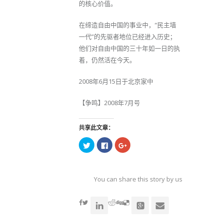
的核心价值。
在缔造自由中国的事业中，“民主墙
一代”的先驱者地位已经进入历史；
他们对自由中国的三十年如一日的执
着，仍然活在今天。
2008年6月15日于北京家中
【争鸣】2008年7月号
共享此文章：
点
点
点
击
击
击
以
以
以
在
在
在
Twitter
Facebook
Google+
上
上
上
共
共
共
You can share this story by using your soc
享
享
享
（在
（在
（在
accoun
新
新
新
窗
窗
窗
口
口
口
中
中
中