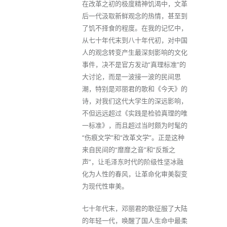
在改革之初的极度精神饥渴中，文革
后一代汲取新鲜观念的热情，甚至到
了饥不择食的程度。在我的记忆中，
从七十年代末到八十年代初，对中国
人的观念转变产生最深刻影响的文化
事件，决不是官方发动“真理标准”的
大讨论，而是一波接一波的民间思
潮，特别是邓丽君的歌和《今天》的
诗，对我们这代大学生的深远影响，
不但远远超过《实践是检验真理的唯
一标准》，而且超过当时颇为时髦的
“伤痕文学”和“改革文学”。正是这种
来自民间的“靡靡之音”和“反叛之
声”，让毛泽东时代的阶级性坚冰融
化为人性的春风，让革命化审美裂变
为现代性审美。
七十年代末，邓丽君的歌征服了大陆
的年轻一代，唤醒了国人生命中最柔