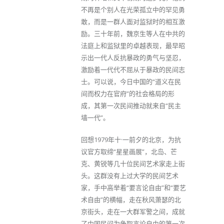
不再是个别人在光荣孤立中的罕见勇
敢，而是一群人面对监狱时的相互激
励。三十年前，魏京生等人在中共的
法庭上和监狱里的卓越表现，最早昭
示出一代人反抗暴政的勇气与坚忍，
激励着一代代不屈从于暴政的民间志
士。可以说，今日中国的“道义在民
间而权力在官府”的社会格局的形
成，其第一次民间推动就来自“民主
墙一代”。
回想1979年十·一前夕的北京，为抗
议官方取缔“星星画展”，北岛、芒
克、黄锐等几十位民间艺术家走上街
头。这群没有上过大学的民间艺术
家，手中高举着“要言论自由”和“要艺
术自由”的横幅，走在秋风萧瑟的北
京街头，走在一大群军警之间，成就
了中国民间为争取言论自由的第一次