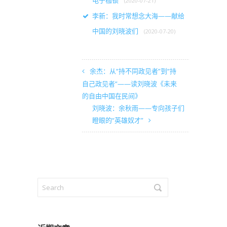
电子枷锁
(2020-07-21)
李新：我时常想念大海——献给
中国的刘晓波们
(2020-07-20)
余杰：从“持不同政见者”到“持
自己政见者”——读刘晓波《未来
的自由中国在民间》
刘晓波：余秋雨——专向孩子们
瞪眼的“英雄奴才”