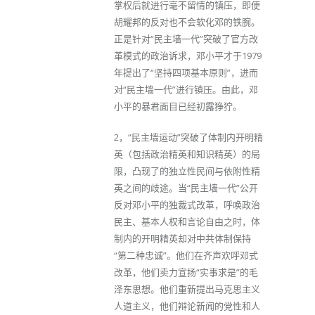
掌权后就进行毫不留情的镇压，即便
胡耀邦的反对也不会软化邓的铁腕。
正是针对“民主墙一代”突破了官方改
革模式的政治诉求，邓小平才于1979
年提出了“坚持四项基本原则”，进而
对“民主墙一代”进行镇压。由此，邓
小平的暴君面目已经初露狰狞。
2，“民主墙运动”突破了体制内开明精
英（包括政治精英和知识精英）的局
限，凸现了的独立性民间与依附性精
英之间的歧途。当“民主墙一代”公开
反对邓小平的独裁式改革，呼唤政治
民主、基本人权和言论自由之时，体
制内的开明精英却对中共体制保持
“第二种忠诚”。他们在齐声欢呼邓式
改革，他们卖力宣扬“实事求是”的毛
泽东思想。他们重新提出马克思主义
人道主义，他们辩论新闻的党性和人