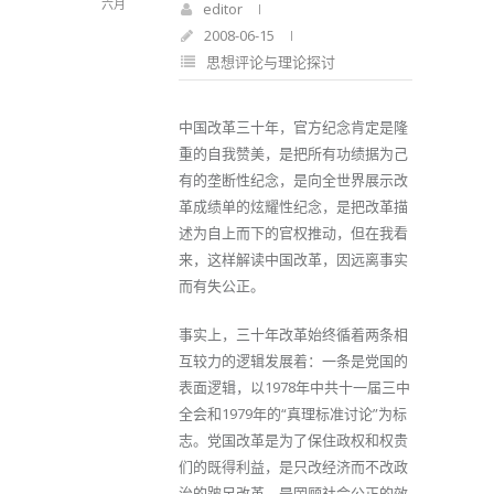
六月
editor
2008-06-15
思想评论与理论探讨
中国改革三十年，官方纪念肯定是隆
重的自我赞美，是把所有功绩据为己
有的垄断性纪念，是向全世界展示改
革成绩单的炫耀性纪念，是把改革描
述为自上而下的官权推动，但在我看
来，这样解读中国改革，因远离事实
而有失公正。
事实上，三十年改革始终循着两条相
互较力的逻辑发展着：一条是党国的
表面逻辑，以1978年中共十一届三中
全会和1979年的“真理标准讨论”为标
志。党国改革是为了保住政权和权贵
们的既得利益，是只改经济而不改政
治的跛足改革，是罔顾社会公正的效