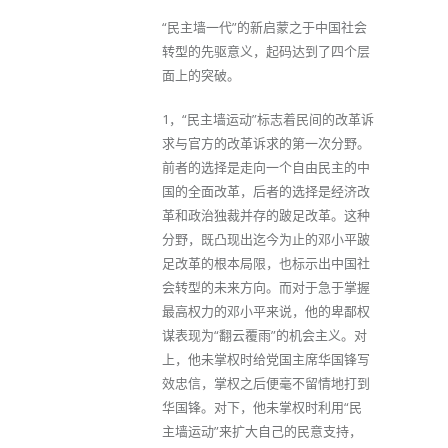
“民主墙一代”的新启蒙之于中国社会
转型的先驱意义，起码达到了四个层
面上的突破。
1，“民主墙运动”标志着民间的改革诉
求与官方的改革诉求的第一次分野。
前者的选择是走向一个自由民主的中
国的全面改革，后者的选择是经济改
革和政治独裁并存的跛足改革。这种
分野，既凸现出迄今为止的邓小平跛
足改革的根本局限，也标示出中国社
会转型的未来方向。而对于急于掌握
最高权力的邓小平来说，他的卑鄙权
谋表现为“翻云覆雨”的机会主义。对
上，他未掌权时给党国主席华国锋写
效忠信，掌权之后便毫不留情地打到
华国锋。对下，他未掌权时利用“民
主墙运动”来扩大自己的民意支持，