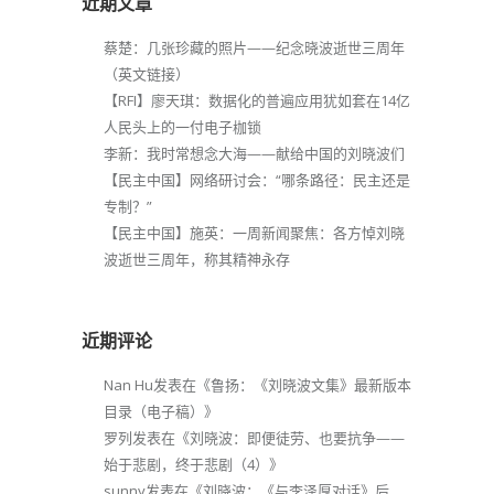
近期文章
蔡楚：几张珍藏的照片——纪念晓波逝世三周年
（英文链接）
【RFI】廖天琪：数据化的普遍应用犹如套在14亿
人民头上的一付电子枷锁
李新：我时常想念大海——献给中国的刘晓波们
【民主中国】网络研讨会：“哪条路径：民主还是
专制？”
【民主中国】施英：一周新闻聚焦：各方悼刘晓
波逝世三周年，称其精神永存
近期评论
Nan Hu
发表在《
鲁扬：《刘晓波文集》最新版本
目录（电子稿）
》
罗列
发表在《
刘晓波：即便徒劳、也要抗争——
始于悲剧，终于悲剧（4）
》
sunny
发表在《
刘晓波：《与李泽厚对话》后