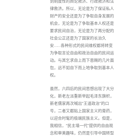
到制度性的舆论救济、行政救济和法
律救济。所以，无论是为了保证私人
财产的安全还是为了争取自身发展的
机会，无论是为了争取基本人权还是
要求民间自治，无论是为了再分配的
社会公正还是为了国家的长治久
安……各种形式的民间维权都将转变
为争取言论自由和政治自由的民间运
动。与其乞求自上而下恩赐的几片面
包，远不如自下而上地争取到基本人
权。
虽然，六四后的民间思想出现了大分
化，新老左派重新举起毛泽东旗帜，
新老儒家再次喊出“王道政治”的口
号，二者又都贴上国家主义的膏药，
以迎合时髦的极端民族主义。但是，
我相信，“民主墙一代”提供的自由观
念和审美趣味，仍然是引导中国转型