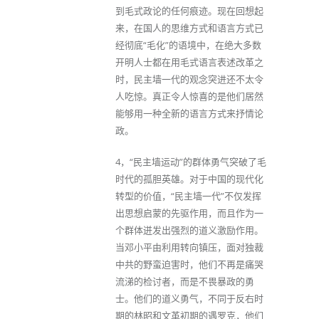
到毛式政论的任何痕迹。现在回想起
来，在国人的思维方式和语言方式已
经彻底“毛化”的语境中，在绝大多数
开明人士都在用毛式语言表述改革之
时，民主墙一代的观念突进还不太令
人吃惊。真正令人惊喜的是他们居然
能够用一种全新的语言方式来抒情论
政。
4，“民主墙运动”的群体勇气突破了毛
时代的孤胆英雄。对于中国的现代化
转型的价值，“民主墙一代”不仅发挥
出思想启蒙的先驱作用，而且作为一
个群体迸发出强烈的道义激励作用。
当邓小平由利用转向镇压，面对独裁
中共的野蛮迫害时，他们不再是痛哭
流涕的检讨者，而是不畏暴政的勇
士。他们的道义勇气，不同于反右时
期的林昭和文革初期的遇罗克，他们