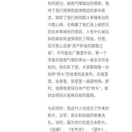
软的部分。她用气嗓唱出的情歌，唱
垮了我们用钢铁旋律铸造的革命意
志，唱软了我们用残酷斗争锤炼出的
冷酷心肠，也唤醒了我们身上被挤压
到生命黑暗处的情欲，人性中久被压
抑的柔软和温情得到了释放。尽管，
官方禁止这类“资产阶级的靡靡之
音”，不可能在广播里听到，第一个
学着邓丽君气嗓的李谷一被多次开会
批判。但在私下里，大家都围着一台
俗称“砖头”的收录机反复听，在寝室
里、走廊里、饭堂里一遍遍地唱。那
时，谁拥有那块日本产的“砖头”，谁
就会得到众星捧月般的簇拥。
与此同时，我这代人也经历了外来的
影片、文学、音乐和绘画的审美洗
礼。当时，最为流行的是日本影片。
《追捕》、《生死恋》、《望乡》、