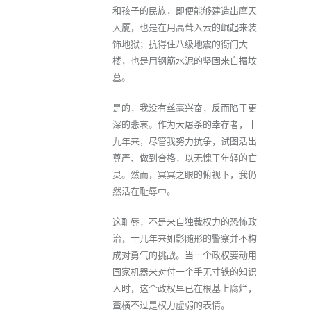
和孩子的民族，即便能够建造出摩天
大厦，也是在用高耸入云的崛起来装
饰地狱；抗得住八级地震的衙门大
楼，也是用钢筋水泥的坚固来自掘坟
墓。
是的，我没有丝毫兴奋，反而陷于更
深的悲哀。作为大屠杀的幸存者，十
九年来，尽管我努力抗争，试图活出
尊严、做到合格，以无愧于年轻的亡
灵。然而，冥冥之眼的俯视下，我仍
然活在耻辱中。
这耻辱，不是来自独裁权力的恐怖政
治，十几年来如影随形的警察并不构
成对勇气的挑战。当一个政权要动用
国家机器来对付一个手无寸铁的知识
人时，这个政权早已在根基上腐烂，
蛮横不过是权力虚弱的表情。