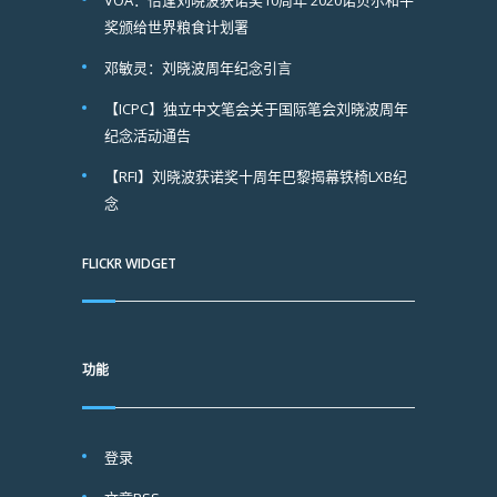
VOA：恰逢刘晓波获诺奖10周年 2020诺贝尔和平
奖颁给世界粮食计划署
邓敏灵：刘晓波周年纪念引言
【ICPC】独立中文笔会关于国际笔会刘晓波周年
纪念活动通告
【RFI】刘晓波获诺奖十周年巴黎揭幕铁椅LXB纪
念
FLICKR WIDGET
功能
登录