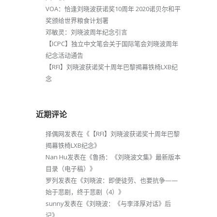
VOA：恰逢刘晓波获诺奖10周年 2020诺贝尔和平
奖颁给世界粮食计划署
邓敏灵：刘晓波周年纪念引言
【ICPC】独立中文笔会关于国际笔会刘晓波周年
纪念活动通告
【RFI】刘晓波获诺奖十周年巴黎揭幕铁椅LXB纪
念
近期评论
择偶网
发表在《
【RFI】刘晓波获诺奖十周年巴黎
揭幕铁椅LXB纪念
》
Nan Hu
发表在《
鲁扬：《刘晓波文集》最新版本
目录（电子稿）
》
罗列
发表在《
刘晓波：即便徒劳、也要抗争——
始于悲剧，终于悲剧（4）
》
sunny
发表在《
刘晓波：《与李泽厚对话》后
记
》