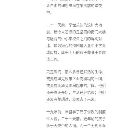
让自由的理想喋血在黎明前的暗夜
中。
二十一天前，举世关注的汶川大地
震，最令人悲愤的是坚固的衙门大楼
与脆弱的中小学校舍之间的鲜明对
比，最为揪心的惨剧是大量中小学变
成废墟，成千上万的孩子葬身于豆腐
渣工程。
只是瞬间，那么多曾经鲜活的生命，
或变成坦克履带下血肉模糊的一团，
或变成废墟旁堆积起来的尸体。他们
还未真正开始，生活已经结束；他们
还没有梦想过，就失去了未来。
十九年前，年轻学子死于惨烈的制度
性人祸；二十一天前，更年幼的孩子
死于天灾中的人祸。而一个无视青春