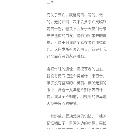
二字！
而关于死亡，我能说的、写的、做
的，无论如何，决不会多于亡灵临终
前的一瞥，也决不会多于天安门母亲
守护遗像的白发。这俯视所带来的震
撼，不啻于对我这个幸存者的道德审
判。这白发所召唤的明天，就是对我
这个幸存者的永远激励。
凝视年轻的遗像，抚摸苍老的白发，
我没有勇气把这个奖当作一束百合，
献于没有墓碑的亡灵前。欲哭无泪的
眼中，含着十九年也不剜不去的忏
悔，我甚至不知道，用赎罪的谦卑能
否换来良心的安顿。
一株野草，晃动荒原的记忆，干枯的
记忆铺出了一条深渊边的小径，突如