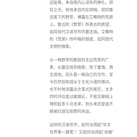
这耻辱，来自我内心深处的挣扎。骄
狂之光，恰恰来自内在阴暗。如同鲁
迅笔下的野草，裸露在艾略特的荒原
上。鲁迅的《野草》所表达的绝望，
如同现代汉语写作的墓志铭。艾略特
的《荒原》所吟唱的颓废，如同现代
文明的挽歌。
从一株野草的脆弱到无边荒原的广
袤，从墓志铭到挽歌，除了羞愧，再
无其他。回头看一眼自己的写作，至
今仍然刻有成长于文化沙漠的烙印，
也不时地流露出文革式的尾巴，太多
的时评仅是过眼烟云，不管互联网上
堆积起多少点击率，到头来还是逃不
脱被扫进垃圾筒的命运。
这样的汉语写作，如何当得起“华文
世界第一健笔”！又如何当得起“贡献”