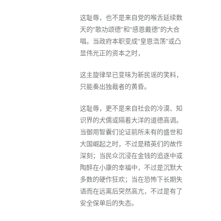
这耻辱，也不是来自党的喉舌延续数
天的“歌功颂德”和“感恩戴德”的大合
唱。当政府本职变成“皇恩浩荡”或凸
显伟光正的资本之时，
这主旋律早已变味为新民谣的笑料，
只能奏出独裁者的黄昏。
这耻辱，更不是来自社会的冷漠、知
识界的犬儒或隔着大洋的道德高调。
当御用智囊们论证前所未有的盛世和
大国崛起之时，不过是精英们的故作
深刻；当民众沉浸在金钱的追逐中或
陶醉在小康的幸福中，不过是沉默大
多数的硬作狂欢；当在恐怖下长期失
语而在远离后突然高亢，不过是有了
安全保单后的失态。