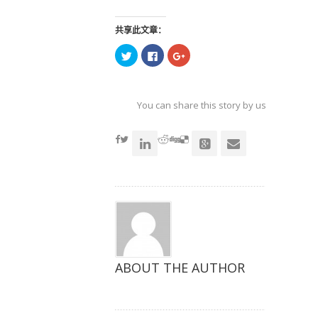
共享此文章：
点
点
点
击
击
击
以
以
以
在
在
在
Twitter
Facebook
Google+
上
上
上
共
共
共
You can share this story by using your soc
享
享
享
（在
（在
（在
accoun
新
新
新
窗
窗
窗
口
口
口
中
中
中
打
打
打
开）
开）
开）
ABOUT THE AUTHOR