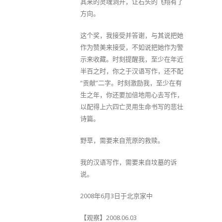
其来的灵魂洞开，让石头的飞翔有了
方向。
这个奖，我接受并答谢，与其说把她
作为赞美来接受，不如说把她作为警
示来收藏。时刻提醒我，至少在年近
半百之时，你之于汉语写作，还不配
“贡献”二字。时刻激励我，至少在有
生之年，你还要加倍地用心去写作，
以配得上六四亡灵用生命书写的悲壮
诗篇。
野草，需要来自荒原的救赎。
我的汉语写作，需要来自坟墓的诉
说。
2008年6月3日于北京家中
【观察】2008.06.03