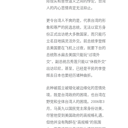
际现实和普世道义之间的悖论，台湾
人的内心悲情肯定无法抑止。
更令台湾人不爽的是，代表台湾的形
象和尊严的民选总统，无法以官方身
份正式出访绝大多数国家，而只能巧
立名目地搞灵活外交。前总统李登辉
去美国要在飞机上过夜，就要下台的
总统陈水扁去美国只能玩“过境外
交”，副总统吕秀莲只能以“休假外交”
出访印尼，甚至，已经是平民的李登
辉去日本也要经历诸种曲折。
此种被孤立被矮化被边缘化的悲情处
境，既是台湾政府的困境，也台湾在
野党和全体台湾人的困境。2006年3
月，马英九以国民党主席身份访美，
尽管他受到美国政府的高规格礼遇，
但他并没有陶醉在“高规格”的氛围