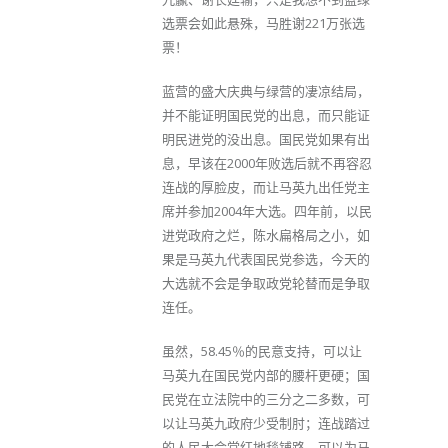
选票会如此悬殊，马胜谢221万张选
票！
蓝营的盛大庆典与绿营的凄凉结局，
并不能证明国民党的出息，而只能证
明民进党的没出息。国民党如果有出
息，早该在2000年败选后就不再容忍
连战的厚脸皮，而让马英九出任党主
席并参加2004年大选。四年前，以民
进党政府之烂，陈水扁格局之小，如
果是马英九代表国民党参选，今天的
大选就不会是争取政党轮替而是争取
连任。
虽然，58.45％的民意支持，可以让
马英九在国民党内部的腰杆更硬；国
民党在立法院中的三分之二多数，可
以让马英九政府少受制肘；连战踏过
的人民大会堂红地毯铺路，可以为马