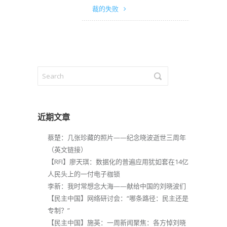
裁的失败
近期文章
蔡楚：几张珍藏的照片——纪念晓波逝世三周年
（英文链接）
【RFI】廖天琪：数据化的普遍应用犹如套在14亿
人民头上的一付电子枷锁
李新：我时常想念大海——献给中国的刘晓波们
【民主中国】网络研讨会：“哪条路径：民主还是
专制？”
【民主中国】施英：一周新闻聚焦：各方悼刘晓