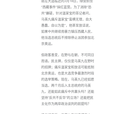
就在大选临近的3月18日，绿营抓住
“西藏事件”抹红蓝营。为了消除“恐
共”嫌疑，针对温家宝的答记者问，
马英九痛斥温家宝“蛮横无理，自大
愚蠢，自以为是”，他甚至放话说，
如果中共继续用暴力镇压西藏人民，
他当选总统后不排除停止派团参加北
京奥运。
但政客善变，在野与在朝，不可同日
而语。民主牌，仅仅是马英九在野时
的招牌；痛斥温家宝和放话可能抵制
北京奥运，也是大选竞争最激烈时段
的选举策略。现在，马英九已经如愿
当选，两个月后入主总统府的马英
九，还能如此痛斥中共寡头吗？还能
坚持“反共不反华”的立场？还能把民
主化作为两岸政治谈判的前提吗？