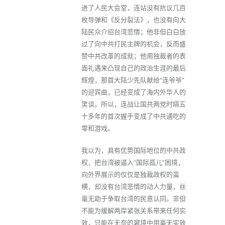
进了人民大会堂，连站没有抗议几百
枚导弹和《反分裂法》，也没有向大
陆民众介绍台湾悲情；他非但白白放
过了向中共打民主牌的机会，反而盛
赞中共改革的成就；他用独裁者的表
面礼遇来凸现自己的政治生涯的最后
辉煌，那首大陆少先队献给“连爷爷”
的迎宾曲，已经变成了海内外华人的
笑谈。所以，连战让国共两党时隔五
十多年的首次握手变成了中共通吃的
零和游戏。
我以为，具有优势国际地位的中共政
权，把台湾被逼入“国际孤儿”困境，
向外界展示的仅仅是独裁政权的蛮
横，却没有台湾悲情的动人力量，丝
毫无助于争取台湾的民意认同。非但
不能为缓解两岸紧张关系带来任何实
效，只能在无奈的窘境中用毫无实效