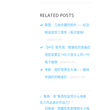
RELATED POSTS
蔡楚：几张珍藏的照片——纪念
晓波逝世三周年（英文链接）
(2020-07-31)
【RFI】廖天琪：数据化的普遍应
用犹如套在14亿人民头上的一付
电子枷锁
(2020-07-21)
李新：我时常想念大海——献给
中国的刘晓波们
(2020-07-20)
鲁扬：答“鲁西狂徒凭什么电邮
名人作品来炒作自己？”
刘晓波：西藏危机是唯物主义独