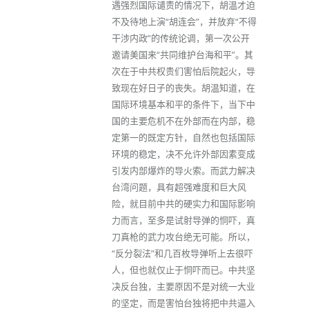
遇强烈国际谴责的情况下，胡温才迫
不及待地上演“胡连会”，并放弃“不得
干涉内政”的传统论调，第一次公开
邀请美国来“共同维护台海和平”。其
次在于中共权贵们害怕后院起火，导
致现在好日子的丧失。胡温知道，在
国际环境基本和平的条件下，当下中
国的主要危机不在外部而在内部，稳
定第一的既定方针，自然也包括国际
环境的稳定，决不允许外部因素变成
引发内部爆炸的导火索。而武力解决
台湾问题，具有超强难度和巨大风
险，就目前中共的硬实力和国际影响
力而言，至多是试射导弹的恫吓，真
刀真枪的武力攻台绝无可能。所以，
“反分裂法”和几百枚导弹听上去很吓
人，但也就仅止于恫吓而已。中共坚
决反台独，主要原因不是对统一大业
的坚定，而是害怕台独将把中共逼入