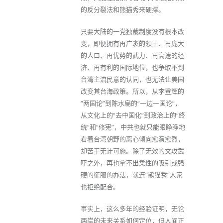
的反分裂法和熊猫秀来硬撑。
只要大陆的一党独裁制度没有根本改
变，即便拥有再广袤的领土、再庞大
的人口、再优势的武力、再高速的经
济、再有利的国际地位，也争取不到
台湾主流民意的认同，也无法让美国
改变其台海政策。所以，从李登辉的
“两国论”到陈水扁的“一边一国论”，
从文化上的“去中国化”到政治上的“终
统”和“修宪”，中共也就只能眼睁睁地
看着台湾朝野的离心倾向愈演愈烈，
却苦于无计可施。除了无效的文攻武
吓之外，再也拿不出柔性的吸引或强
硬的征服的办法，就连“熊猫秀”人家
也拒绝配合。
事实上，这么多年的经验证明，无论
两岸的未来关系如何定位，但人间正