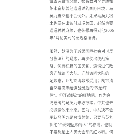
谁当选台湾总统，都将面对李登辉和
陈水扁都曾经遭遇过的国际困境，马
英九当然也不会例外。如果马英九将
来也要在出访时过境美国，必然也要
遭遇种种麻烦，也休想再得到他2006
年3月访美时的高规格接待。
虽然，胡温为了减缓国际社会对《反
分裂法》的疑虑，再次使出统战策
略，优待在野的国民党，邀请过气政
客连战访问大陆。连战访问大陆的十
足媚态，让胡锦涛非常受用；胡锦涛
自然要恩赐给连战最后的“政治辉
煌”。但连战踏过的红地毯，作为台
湾总统的马英九未必敢踏，中共也未
必邀请他来北京。因为，中共决不会
承认马英九是台湾总统，只要马英九
拒绝“台湾地区领导人”的称谓，也就
不要想踏上人民大会堂的红地毯。何