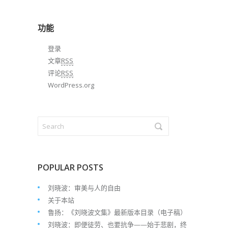
归
档
功能
登录
文章
RSS
评论
RSS
WordPress.org
POPULAR POSTS
刘晓波：审美与人的自由
关于本站
鲁扬：《刘晓波文集》最新版本目录（电子稿）
刘晓波：即便徒劳、也要抗争——始于悲剧，终