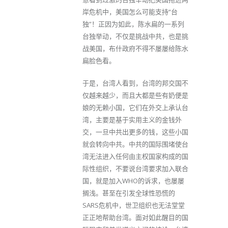
岸危机中，美国怎么可能支持“台
独”！正因为如此，陈水扁的一系列
台独举动，不仅是挑战中共，也是挑
战美国，布什政府不得不屡屡给陈水
扁脸色看。
于是，台湾人看到，台湾的邦交国不
仅越来越少，而且大都是些有奶便是
娘的无赖小国，它们在外交上承认台
湾，主要是基于实用主义的金钱外
交，一旦中共出更多的钱，这些小国
就会转向中共。中共的国际围堵使台
湾无法进入任何由主权国家构成的国
际性组织，不要说台湾要求加入联合
国，就是加入WHO的诉求，也屡屡
搁浅。甚至在引发全球性恐慌的
SARS危机中，世卫组织也无法堂堂
正正地帮助台湾。面对如此醒目的国