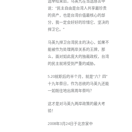
选举结束后，马英九在当选感言中
说：“民主自由是台湾人共享最珍贵
的资产，也是台湾价值最核心的部
分，我一定会好好的珍惜它、坚决的
捍卫它。”
马英九捍卫台湾民主的决心，如果不
能被作为处理两岸关系的王牌，那
么，面对如此庞大的独裁政权，台湾
的民主就将受到严重的威胁。
5.20就职后的半个月，就是“六？四”
十九年祭日，作为总统的马英九还能
一如既往地出席周年祭吗？
这才是对马英九两岸政策的最大考
验！
2008年3月24日于北京家中