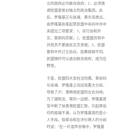
立的政府必为联合政府；2，必须强
调民盟是绝对独立的政治集团。此
后，罗隆基又与张澜、黄炎培商议，
由罗隆基执笔起草民盟中央向中共中
央提出三项要求：1，实行协和外
交，莫倒向苏联；2，民盟盟员和中
共党员不要彼此交叉渗透；3，民盟
要和中共订立协议，如果政纲不同，
民盟随时可以退出联合政府，成为在
野党。
于是，民盟四大支柱沈钧儒、章伯钧
与张澜、罗隆基之间出现重大分歧，
导致了沪、港两地民盟的左右对峙。
为了遏制沈、章的一边倒，罗隆基甚
至中断了给香港民盟汇款，引起章伯
均的极端不满，认为罗隆基用的是小
人手段。但章诒和在评价两人的分歧
时说：“在一片混声合唱中，罗隆基