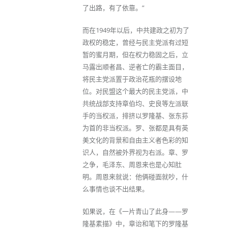
了出路，有了依靠。”
而在1949年以后，中共建政之初为了
政权的稳定，曾经与民主党派有过短
暂的蜜月期，但在权力稳固之后，立
马露出顺者昌、逆者亡的霸主面目，
将民主党派置于政治花瓶的摆设地
位。对民盟这个最大的民主党派，中
共统战部支持章伯均、史良等左派联
手的当权派，排挤以罗隆基、张东荪
为首的非当权派。罗、张都是具有英
美文化的背景和自由主义者色彩的知
识人，自然被外界视为右派。章、罗
之争，毛泽东、周恩来也是心知肚
明。周恩来就说：他俩碰面就吵，什
么事情也谈不出结果。
如果说，在《一片青山了此身——罗
隆基素描》中，章诒和笔下的罗隆基