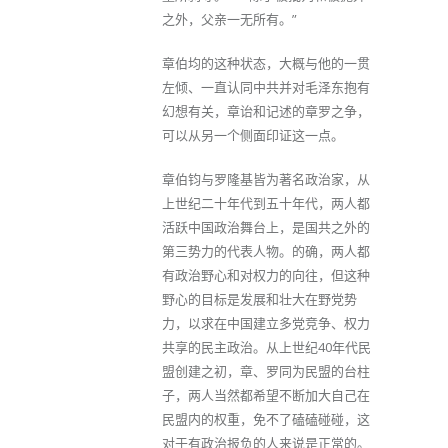
之外，父亲一无所有。”
章伯均的这种状态，大概与他的一贯
左倾、一直认同中共并对毛泽东抱有
幻想有关，章诒和记述的章罗之争，
可以从另一个侧面印证这一点。
章伯钧与罗隆基皆为著名政治家，从
上世纪二十年代到五十年代，两人都
活跃中国政治舞台上，是国共之外的
第三势力的代表人物。的确，两人都
有政治野心和对权力的向往，但这种
野心的目标是发展和壮大在野党势
力，以求在中国建立多党竞争、权力
共享的民主政治。从上世纪40年代民
盟创建之初，章、罗同为民盟的台柱
子，两人当然都希望不断加大自己在
民盟内的权重，免不了磕磕碰碰，这
对于有政治报负的人来说是正常的。