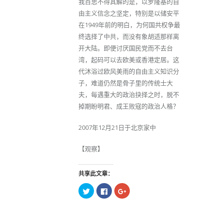
我百思不得其解的是，以罗隆基的自
由主义信念之坚定，特别是以储安平
在1949年前的明白，为何国共权争最
终选择了中共，而没有象胡适那样离
开大陆。即便讨厌国民党而不去台
湾，起码可以去欧美或香港定居。这
代沐浴过欧风美雨的自由主义知识分
子，难道仍然是骨子里的传统士大
夫，每遇重大的政治抉择之时，脱不
掉期盼明君、成王败寇的政治人格？
2007年12月21日于北京家中
【观察】
共享此文章：
点
点
点
击
击
击
以
以
以
在
在
在
Twitter
Facebook
Google+