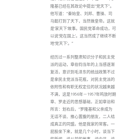
隆基已经在其政论中提出“党天下”。
他写道：“秦始皇、刘邦、曹操、司
马懿打到了天下，当然做皇帝。这就
是‘家天下’故事。国民党革命成功，可
以说‘党在国上’。这当然成了继续不断
地‘党天下’。”
经历过一系列整肃知识分子和民主党
派的运动，章伯钧当年的上当感逐渐
复活，意识到毛泽东的统战政策不过
是拿民主党派当花瓶，对民主党派的
依附性和有职无权定位的状况越来越
不满，这是1956年－1957年鸣放时期
章、罗走近的思想基础，正如章诒和
所言：划右后，“罗隆基和父亲成为
无话不谈、推心置腹的朋友，二人结
成真正的同盟。他是我家的常客。一
屁股坐下来，就是几个小时，谈当下
的新闻，谈从前的故事，谈中共，谈