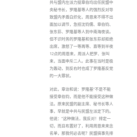
共与盟内左派力挺章伯均出任民盟中
央秘书长，罗隆基等人的强烈反对导
致盟内矛盾白炽化，周恩来不得不出
面加以调节，急招沈钧儒、章伯钧、
张东荪、罗隆基等人到中南海夜谈。
但不识时务的罗隆基和张东荪却拒绝
出席，激怒了一等再等、直等到半夜
12点的周恩来，周派人把罗、张叫
来，当面申斥二人。此事在当时是极
为轰动，到反右时也成了罗隆基反党
的一大罪状。
对此，章诒和说：罗隆基“不是不能
接受章伯钧，而是他不能接受这种做
法。原来民盟的副主席、秘书长等人
事，早就是中共与民盟左派定下的。
他说：”这种做法，我反对！排定一
切，而且布置好了，利用周恩来来念
名单，那我何必去呢？民盟搞事先排