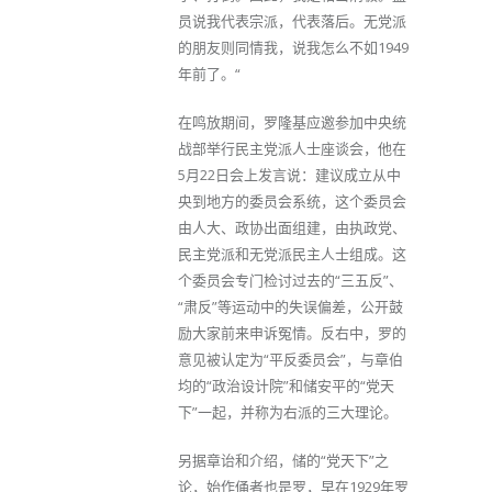
员说我代表宗派，代表落后。无党派
的朋友则同情我，说我怎么不如1949
年前了。“
在鸣放期间，罗隆基应邀参加中央统
战部举行民主党派人士座谈会，他在
5月22日会上发言说：建议成立从中
央到地方的委员会系统，这个委员会
由人大、政协出面组建，由执政党、
民主党派和无党派民主人士组成。这
个委员会专门检讨过去的“三五反”、
“肃反”等运动中的失误偏差，公开鼓
励大家前来申诉冤情。反右中，罗的
意见被认定为“平反委员会”，与章伯
均的“政治设计院”和储安平的“党天
下”一起，并称为右派的三大理论。
另据章诒和介绍，储的“党天下”之
论，始作俑者也是罗，早在1929年罗