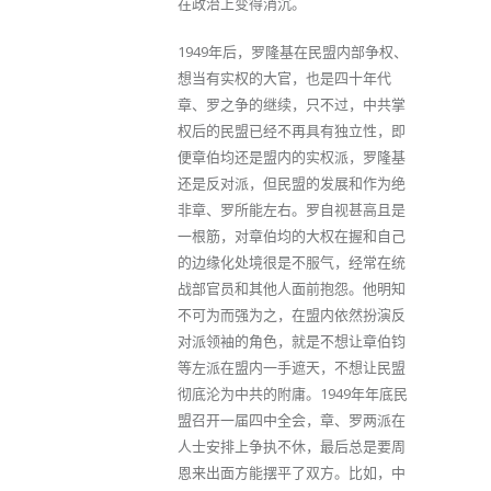
在政治上变得消沉。
1949年后，罗隆基在民盟内部争权、
想当有实权的大官，也是四十年代
章、罗之争的继续，只不过，中共掌
权后的民盟已经不再具有独立性，即
便章伯均还是盟内的实权派，罗隆基
还是反对派，但民盟的发展和作为绝
非章、罗所能左右。罗自视甚高且是
一根筋，对章伯均的大权在握和自己
的边缘化处境很是不服气，经常在统
战部官员和其他人面前抱怨。他明知
不可为而强为之，在盟内依然扮演反
对派领袖的角色，就是不想让章伯钧
等左派在盟内一手遮天，不想让民盟
彻底沦为中共的附庸。1949年年底民
盟召开一届四中全会，章、罗两派在
人士安排上争执不休，最后总是要周
恩来出面方能摆平了双方。比如，中