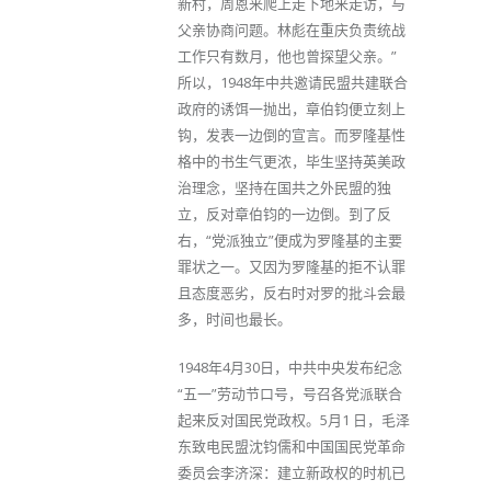
新村，周恩来爬上走下地来走访，与
父亲协商问题。林彪在重庆负责统战
工作只有数月，他也曾探望父亲。”
所以，1948年中共邀请民盟共建联合
政府的诱饵一抛出，章伯钧便立刻上
钩，发表一边倒的宣言。而罗隆基性
格中的书生气更浓，毕生坚持英美政
治理念，坚持在国共之外民盟的独
立，反对章伯钧的一边倒。到了反
右，“党派独立”便成为罗隆基的主要
罪状之一。又因为罗隆基的拒不认罪
且态度恶劣，反右时对罗的批斗会最
多，时间也最长。
1948年4月30日，中共中央发布纪念
“五一”劳动节口号，号召各党派联合
起来反对国民党政权。5月1 日，毛泽
东致电民盟沈钧儒和中国国民党革命
委员会李济深：建立新政权的时机已