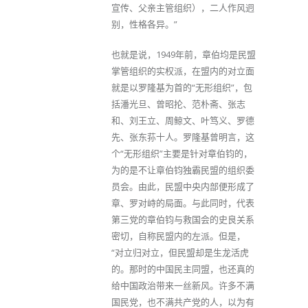
宣传、父亲主管组织），二人作风迥
别，性格各异。”
也就是说，1949年前，章伯均是民盟
掌管组织的实权派，在盟内的对立面
就是以罗隆基为首的“无形组织”，包
括潘光旦、曾昭抡、范朴斋、张志
和、刘王立、周鲸文、叶笃义、罗德
先、张东荪十人。罗隆基曾明言，这
个“无形组织”主要是针对章伯钧的，
为的是不让章伯钧独霸民盟的组织委
员会。由此，民盟中央内部便形成了
章、罗对峙的局面。与此同时，代表
第三党的章伯钧与救国会的史良关系
密切，自称民盟内的左派。但是，
“对立归对立，但民盟却是生龙活虎
的。那时的中国民主同盟，也还真的
给中国政治带来一丝新风。许多不满
国民党，也不满共产党的人，以为有