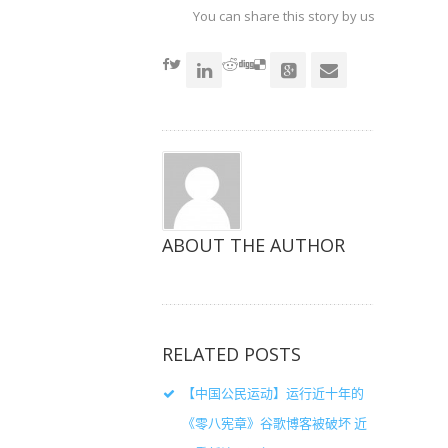
上
上
上
共
共
共
You can share this story by using your soc
享
享
享
（在
（在
（在
accoun
新
新
新
窗
窗
窗
口
口
口
中
中
中
打
打
打
开）
开）
开）
ABOUT THE AUTHOR
RELATED POSTS
【中国公民运动】运行近十年的
《零八宪章》谷歌博客被破坏 近