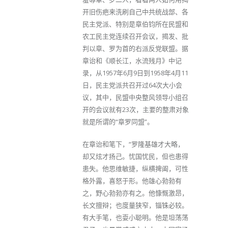
开旧伤疤来洗刷自己中共统战部、各
民主党派、特别是章伯钧所在民盟和
农工民主党连续召开会议，揭发、批
判以章、罗为首的右派反党联盟。据
章诒和《顺长江，水流残月》中记
录，从1957年6月9日到1958年4月11
日，民主党派共召开过64次大小会
议，其中，民盟中央整风领导小组召
开的会议就有23次，主要的整肃对象
就是所谓的“章罗同盟”。
在章诒和笔下，“罗隆基雄才大略，
却又炫才扬己。忧国忧民，但也患得
患失。他思维敏捷，纵横捭阖，可性
格外露，喜怒于形。他雄心勃勃有
之，野心勃勃亦有之。他慷慨激昂，
长文擅辩；也度量狭窄，锱铢必较。
有大手笔，也耍小聪明。他是坦荡荡