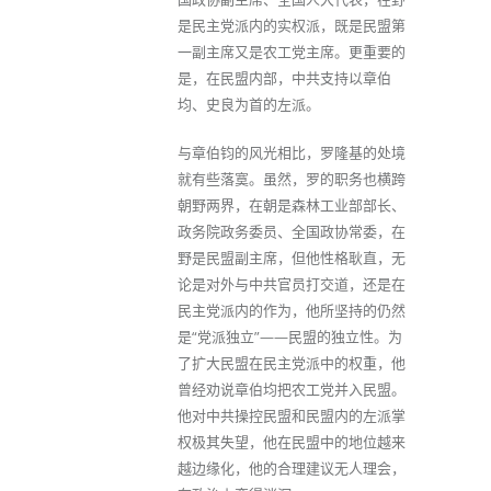
是民主党派内的实权派，既是民盟第
一副主席又是农工党主席。更重要的
是，在民盟内部，中共支持以章伯
均、史良为首的左派。
与章伯钧的风光相比，罗隆基的处境
就有些落寞。虽然，罗的职务也横跨
朝野两界，在朝是森林工业部部长、
政务院政务委员、全国政协常委，在
野是民盟副主席，但他性格耿直，无
论是对外与中共官员打交道，还是在
民主党派内的作为，他所坚持的仍然
是“党派独立”——民盟的独立性。为
了扩大民盟在民主党派中的权重，他
曾经劝说章伯均把农工党并入民盟。
他对中共操控民盟和民盟内的左派掌
权极其失望，他在民盟中的地位越来
越边缘化，他的合理建议无人理会，