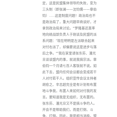
定，这是民盟集体领导的失败，变为
三头制（即张澜——沈钧儒——章伯
钧）……这是制度问题！政治局也不
是政治局了，重大问题早商谈好，才
拿到政治局来讨论。‘“罗隆基还直率
地向统战部负责人于刚谈及民盟的派
系问题：”现在明明是左派联合起来
对付右派了，却偏要说这是进步与落
后之争。“”我在家里请张东荪、潘光
旦谈谈盟内的事，就说我搞宗派。章
伯钧一个月请七百人客饭就不说。如
此下去，盟内任何会议都会变成若干
人对付若干人。组织宣传会议主持者
胡愈之、辛志超完全是有计划有布置
地斗争我，布置人来如何对付我的发
言。要知道我是无组织，无布置的。
张东荪、潘光旦又不是搞斗争的人。
开会不是帮助我们，而是打倒、斗
争、打倒。因此，我是相当消极。盟