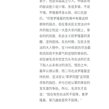
君子，也是常戚戚之小人。中国官场
的秘诀是少说少错，多说多错，不说
不错。罗隆基终身从政，却口无遮
拦。”尽管罗隆基的性格中有着这样
那样的弱点，但在事关民主党派对中
共的独立性这一大是大非问题上，章
伯钧的双面、机会主义和罗隆基的清
醒、坚持底线。反右时期，在民主党
派的大人物中，在1949年前历尽沧桑
和风险而不失豪气和坚韧的章伯钧，
却在被毛泽东钦定为头号右派的打击
下陷入从未有过的消沉、惶恐之中，
最早认错认罪，而二号右派罗隆基坚
持抗辩，坚决否认“章罗同盟”这项莫
须有的指控，并与已经认罪的章伯钧
发生激烈争执。所以，毛泽东才会
说：“现在有些右派死不投降，象罗
隆基、章乃器就是死不投降。”