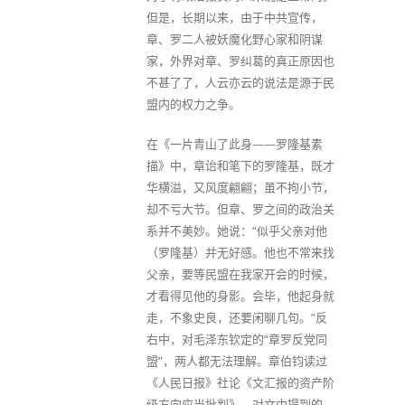
但是，长期以来，由于中共宣传，
章、罗二人被妖魔化野心家和阴谋
家，外界对章、罗纠葛的真正原因也
不甚了了，人云亦云的说法是源于民
盟内的权力之争。
在《一片青山了此身——罗隆基素
描》中，章诒和笔下的罗隆基，既才
华横溢，又风度翩翩；虽不拘小节，
却不亏大节。但章、罗之间的政治关
系并不美妙。她说：“似乎父亲对他
（罗隆基）并无好感。他也不常来找
父亲，要等民盟在我家开会的时候，
才看得见他的身影。会毕，他起身就
走，不象史良，还要闲聊几句。”反
右中，对毛泽东钦定的“章罗反党同
盟”，两人都无法理解。章伯钧读过
《人民日报》社论《文汇报的资产阶
级方向应当批判》，对文中提到的