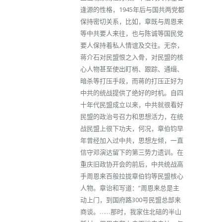
逢源的性格，1945年后与国共两党都
保持密切关系，比如，章既与周恩来
等中共要人来往，也与陈诚等国民党
要人保持着私人情谊及交往。无奈，
蒋介石对民盟恨之入骨，对民盟的核
心人物甚至使出盯梢、跟踪、通缉、
暗杀等打压手段，而蒋的打压正好为
中共的统战提供了绝好的时机。自四
十年代民盟成立以来，中共就很看好
民盟的政治号召力和思想活力，在统
战民盟上很下功夫，何况，章伯钧早
年曾经加入过中共，思想左倾，一直
信守邓演达留下的第三势力遗训。在
重庆旧政协开会的前后，中共统战高
手周恩来百般拉拢章伯钧等民盟核心
人物。章诒和写道：“周恩来总是主
动上门，到国府路300号民盟总部来
商谈。……那时，我家住北碚的半山