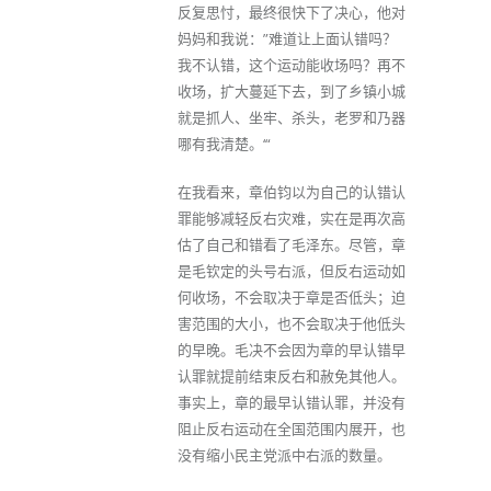
反复思忖，最终很快下了决心，他对
妈妈和我说：”难道让上面认错吗？
我不认错，这个运动能收场吗？再不
收场，扩大蔓延下去，到了乡镇小城
就是抓人、坐牢、杀头，老罗和乃器
哪有我清楚。‘“
在我看来，章伯钧以为自己的认错认
罪能够减轻反右灾难，实在是再次高
估了自己和错看了毛泽东。尽管，章
是毛钦定的头号右派，但反右运动如
何收场，不会取决于章是否低头；迫
害范围的大小，也不会取决于他低头
的早晚。毛决不会因为章的早认错早
认罪就提前结束反右和赦免其他人。
事实上，章的最早认错认罪，并没有
阻止反右运动在全国范围内展开，也
没有缩小民主党派中右派的数量。