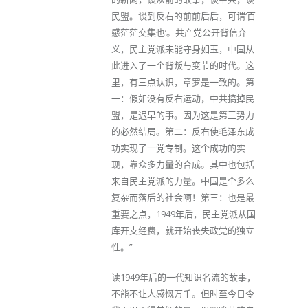
民盟。谈到反右的前前后后，可谓‘百
感茫茫交集也’。共产党公开背信弃
义，民主党派未能守身如玉，中国从
此进入了一个背叛与变节的时代。这
里，有三点认识，章罗是一致的。第
一：假如没有反右运动，中共搞掉民
盟，是迟早的事。因为这是第三势力
的必然结局。第二：反右使毛泽东成
功实现了一党专制。这个成功的实
现，靠众多力量的合成。其中也包括
来自民主党派的力量。中国是个多么
复杂而落后的社会啊！第三：也是最
重要之点，1949年后，民主党派从国
库开支经费，就开始丧失政党的独立
性。”
读1949年后的一代知识名流的故事，
不能不让人感慨万千。但时至今日令