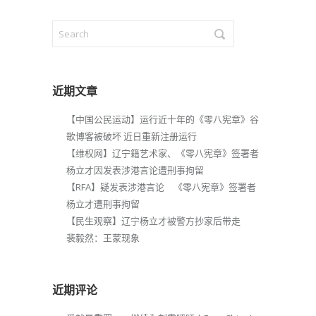
近期文章
【中国公民运动】运行近十年的《零八宪章》谷
歌博客被破坏 近日重新注册运行
【维权网】辽宁籍艺术家、《零八宪章》签署者
杨立才因发表涉港言论遭刑事拘留
【RFA】疑发表涉港言论 《零八宪章》签署者
杨立才遭刑事拘留
【民生观察】辽宁杨立才被警方抄家后带走
裴毅然：王蒙现象
近期评论