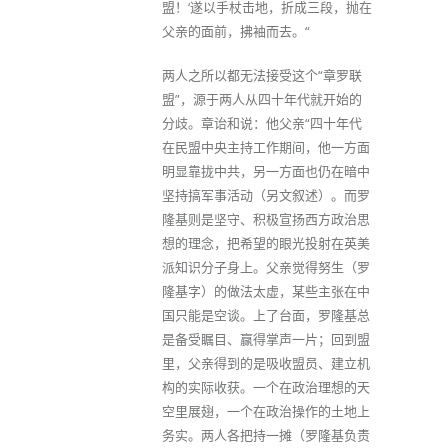
盟！‘遂以手杖击地，折成三段，抛在
父亲的面前，拂袖而去。“
两人之所以都无法接受这个“章罗联
盟”，源于两人从四十年代就开始的
分歧。章诒和说：他父亲“四十年代
在民盟中央主持工作期间，他一方面
明显靠拢中共，另一方面也仍在暗中
坚持搞军事活动（另文叙述）。而罗
隆基则是坚守、积极宣扬西方政治思
想的理念，把希望的眼光投射在英美
派知识分子身上。父亲觉得努生（罗
隆基字）的做法太虚，某些主张在中
国只能是空谈。上了台面，罗隆基总
是备受瞩目、赢得掌声一片；回到盟
里，父亲得到的是吸收盟员、建立机
构的实际收获。一个在政治理想的天
空里展翅，一个在政治操作的土地上
务实。两人各把持一摊（罗隆基负责