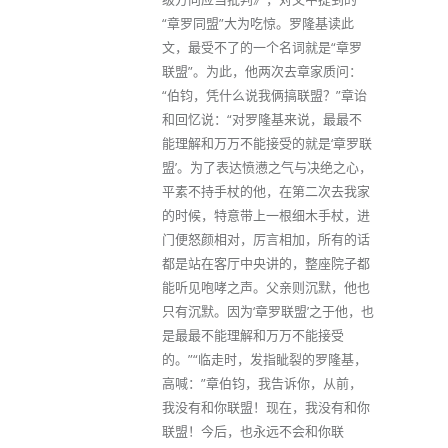
“章罗同盟”大为吃惊。罗隆基读此
文，最受不了的一个名词就是“章罗
联盟”。为此，他两次去章家质问：
“伯钧，凭什么说我俩搞联盟？”章诒
和回忆说：“对罗隆基来说，最最不
能理解和万万不能接受的就是‘章罗联
盟’。为了表达愤懑之气与决绝之心，
平素不持手杖的他，在第二次去我家
的时候，特意带上一根细木手杖，进
门便怒颜相对，厉言相加，所有的话
都是站在客厅中央讲的，整座院子都
能听见咆哮之声。父亲则沉默，他也
只有沉默。因为‘章罗联盟’之于他，也
是最最不能理解和万万不能接受
的。”“临走时，发指眦裂的罗隆基，
高喊：”章伯钧，我告诉你，从前，
我没有和你联盟！现在，我没有和你
联盟！今后，也永远不会和你联