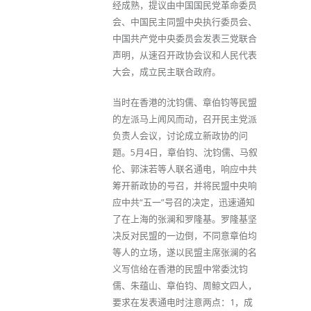
经成熟，提议由中国国民党革命委员
会、中国民主同盟中央执行委员会、
中国共产党中央委员会发表三党联合
声明，从速召开政协会议和人民代表
大会，成立民主联合政府。
当时在香港的沈钧儒、章伯钧等民盟
的左派马上闻风而动，召开民主党派
负责人会议，讨论成立新政协的问
题。5月4日，章伯钧、沈钧儒、马叙
伦、郭沫若等人联名通电，响应中共
筹开新政协的号召，并将民盟中央响
应中共“五一”号召的决定，迅速通知
了在上海的张澜和罗隆基。罗隆基坚
决反对民盟的一边倒，不同意章伯均
等人的立场，遂以民盟主席张澜的名
义写信给在香港的民盟中常委沈钧
儒、朱蕴山、章伯钧、周鲸文四人，
要求在发表通电时注意两点：1，成