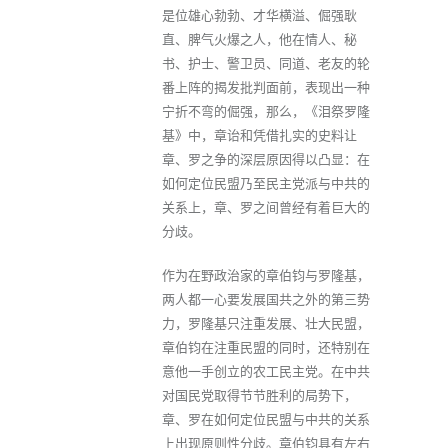
是位雄心勃勃、才华横溢、倔强耿
直、脾气火爆之人，他在情人、秘
书、护士、警卫员、同道、老友的轮
番上阵的揭发批判面前，表现出一种
宁折不弯的倔强，那么，《泪祭罗隆
基》中，章诒和凭借扎实的史料让
章、罗之争的深层原因得以凸显：在
如何定位民盟乃至民主党派与中共的
关系上，章、罗之间曾经有着巨大的
分歧。
作为在野政治家的章伯钧与罗隆基，
两人都一心要发展国共之外的第三势
力，罗隆基只注重发展、壮大民盟，
章伯钧在注重民盟的同时，还特别在
意他一手创立的农工民主党。在中共
对国民党取得节节胜利的局势下，
章、罗在如何定位民盟与中共的关系
上出现原则性分歧。章伯钧具有左右