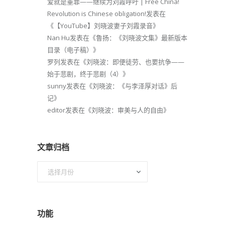
爱就是重罪——继续为刘霞呼吁 | Free China!
Revolution is Chinese obligation!
发表在
《
【YouTube】刘晓波妻子刘霞录音
》
Nan Hu
发表在《
鲁扬：《刘晓波文集》最新版本
目录（电子稿）
》
罗列
发表在《
刘晓波：即便徒劳、也要抗争——
始于悲剧，终于悲剧（4）
》
sunny
发表在《
刘晓波：《与李泽厚对话》后
记
》
editor
发表在《
刘晓波：审美与人的自由
》
文章归档
文
章
归
档
功能