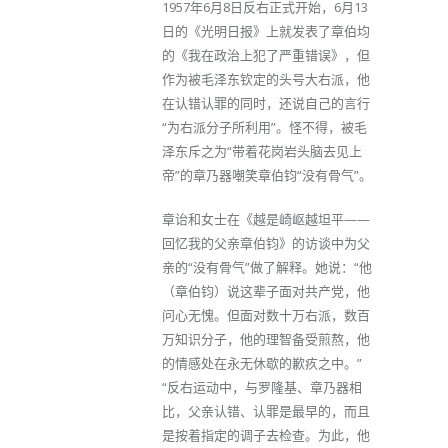
1957年6月8日反右正式开始，6月13
日的《光明日报》上就发表了章伯均
的《我在政治上犯了严重错误》，但
作为被毛泽东钦定的头号大右派，他
在认错认罪的同时，还说自己的言行
“为右派分子所利用”。怪不得，被毛
泽东斥之为“带着花岗岩头脑去见上
帝”的章乃器嘲笑章伯钧“没有骨气”。
章诒和女士在《越是崎岖越坦平——
回忆我的父亲章伯钧》的访谈中为父
亲的“没有骨气”做了解释。她说：“他
（章伯钧）说这辈子面对共产党，他
问心无愧。但面对数十万右派，数百
万知识分子，他的理智备受煎熬，他
的情感处在永无休歇的歉疚之中。”
“反右运动中，与罗隆基、章乃器相
比，父亲认错、认罪是最早的，而且
是按着指定的调子去检查。为此，他