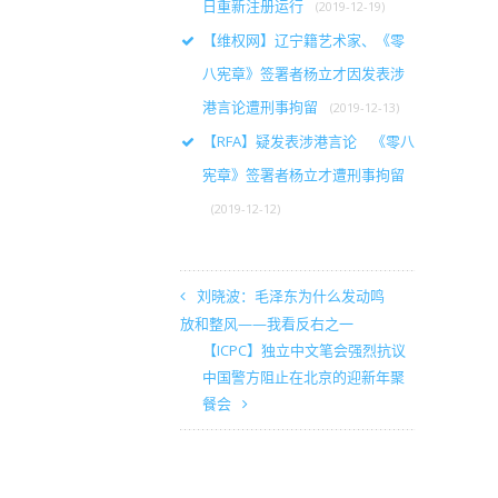
日重新注册运行
(2019-12-19)
【维权网】辽宁籍艺术家、《零
八宪章》签署者杨立才因发表涉
港言论遭刑事拘留
(2019-12-13)
【RFA】疑发表涉港言论 《零八
宪章》签署者杨立才遭刑事拘留
(2019-12-12)
刘晓波：毛泽东为什么发动鸣
放和整风——我看反右之一
【ICPC】独立中文笔会强烈抗议
中国警方阻止在北京的迎新年聚
餐会