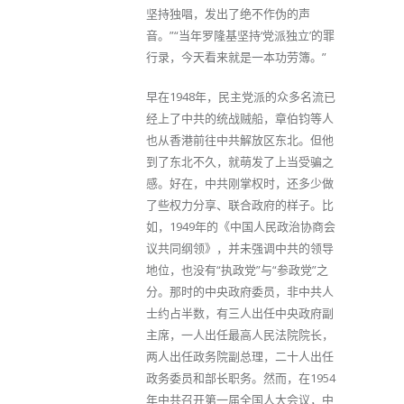
坚持独唱，发出了绝不作伪的声
音。”“当年罗隆基坚持‘党派独立’的罪
行录，今天看来就是一本功劳簿。”
早在1948年，民主党派的众多名流已
经上了中共的统战贼船，章伯钧等人
也从香港前往中共解放区东北。但他
到了东北不久，就萌发了上当受骗之
感。好在，中共刚掌权时，还多少做
了些权力分享、联合政府的样子。比
如，1949年的《中国人民政治协商会
议共同纲领》，并未强调中共的领导
地位，也没有“执政党”与“参政党”之
分。那时的中央政府委员，非中共人
士约占半数，有三人出任中央政府副
主席，一人出任最高人民法院院长，
两人出任政务院副总理，二十人出任
政务委员和部长职务。然而，在1954
年中共召开第一届全国人大会议，中