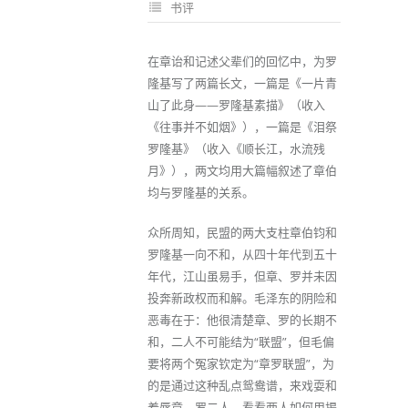
书评
在章诒和记述父辈们的回忆中，为罗
隆基写了两篇长文，一篇是《一片青
山了此身——罗隆基素描》（收入
《往事并不如烟》），一篇是《泪祭
罗隆基》（收入《顺长江，水流残
月》），两文均用大篇幅叙述了章伯
均与罗隆基的关系。
众所周知，民盟的两大支柱章伯钧和
罗隆基一向不和，从四十年代到五十
年代，江山虽易手，但章、罗并未因
投奔新政权而和解。毛泽东的阴险和
恶毒在于：他很清楚章、罗的长期不
和，二人不可能结为“联盟”，但毛偏
要将两个冤家钦定为“章罗联盟”，为
的是通过这种乱点鸳鸯谱，来戏耍和
羞辱章、罗二人，看看两人如何用揭