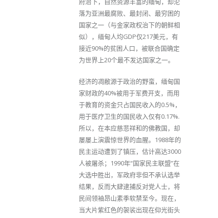
府治下，自然资源丰富的缅甸，却沦
落为亚洲最腐败、最封闭、最穷困的
国家之一（与金家政权治下的朝鲜相
似），缅甸人均GDP仅217美元，有
接近90%的贫困人口，被联合国确定
为世界上20个最不发达国家之一。
经济的凋敝源于政治的野蛮，缅甸国
家财政的40%被用于军费开支，而用
于教育的资金只占国民收入的0.5%，
用于医疗卫生的国民收入仅有0.17%.
所以，在本应慈悲祥和的佛教国，却
屡屡上演震惊世界的血腥。1988年的
民主运动遭到了镇压，估计高达3000
人被屠杀；1990年“国家民主联盟”在
大选中胜出，军政府非但不承认选举
结果，反而大肆逮捕反对党人士，将
民间领袖昂山素季软禁至今。现在，
当大片紫红色的袈裟出现在仰光街头