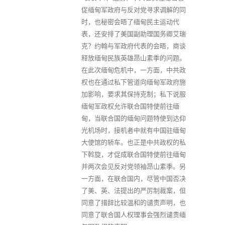
促缅甸军政府与反对党寻求调解的同
时，也秘密会晤了缅甸民主运动代
表，还安排了美国副助理国务卿艾瑞
克？约翰与军政府代表的会晤，商谈
释放缅甸民族英雄昂山素季的问题。
在此次缅甸危机中，一方面，中共政
权也在通过私下管道向缅甸军政府施
加影响，要求其保持克制；私下说服
缅甸军政权允许联合国特使前往缅
甸，当联合国的缅甸问题特使到达仰
光机场时，接机者中就有中国驻缅甸
大使馆的轿车。也正是中共政权的私
下斡旋，才促成联合国特使前往缅甸
并两次会见反对党领袖昂山素季。另
一方面，在联合国内，尽管中国否决
了美、英、法提出的严厉制裁案，但
同意了措辞比较温和的谴责声明，也
同意了联合国人权理事会强烈谴责缅