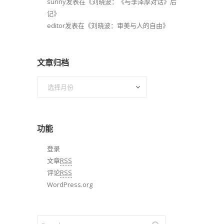
sunny
发表在《
刘晓波：《与李泽厚对话》后
记
》
editor
发表在《
刘晓波：审美与人的自由
》
文章归档
文
章
归
档
功能
登录
文章
RSS
评论
RSS
WordPress.org