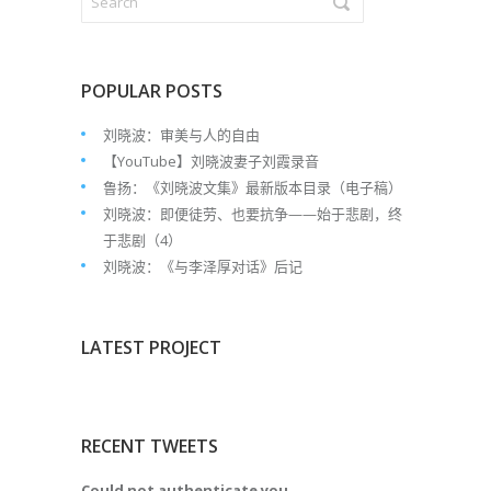
POPULAR POSTS
刘晓波：审美与人的自由
【YouTube】刘晓波妻子刘霞录音
鲁扬：《刘晓波文集》最新版本目录（电子稿）
刘晓波：即便徒劳、也要抗争——始于悲剧，终
于悲剧（4）
刘晓波：《与李泽厚对话》后记
LATEST PROJECT
RECENT TWEETS
Could not authenticate you.