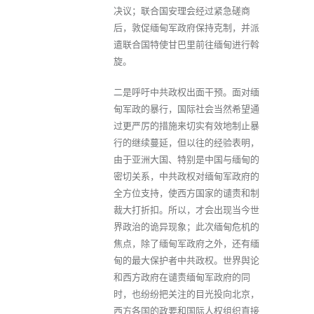
决议；联合国安理会经过紧急磋商
后，敦促缅甸军政府保持克制，并派
遣联合国特使甘巴里前往缅甸进行斡
旋。
二是呼吁中共政权出面干预。面对缅
甸军政的暴行，国际社会当然希望通
过更严厉的措施来切实有效地制止暴
行的继续蔓延，但以往的经验表明，
由于亚洲大国、特别是中国与缅甸的
密切关系，中共政权对缅甸军政府的
全方位支持，使西方国家的谴责和制
裁大打折扣。所以，才会出现当今世
界政治的诡异现象；此次缅甸危机的
焦点，除了缅甸军政府之外，还有缅
甸的最大保护者中共政权。世界舆论
和西方政府在谴责缅甸军政府的同
时，也纷纷把关注的目光投向北京，
西方各国的政要和国际人权组织直接