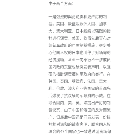
中于两个方面：
一是强烈的舆论谴责和更严厉的制
裁。美国、欧盟及欧洲大国、加拿
大、澳大利亚、日本纷纷以强烈的措
辞进行谴责，美国、欧盟先后宣布对
缅甸军政府的严厉制裁措施，很少关
心他国人权的日本也叫停了对缅甸的
经济援助，甚至一向奉行不干涉成员
国内政的东盟也破例发表声明，以强
硬的措辞谴责缅甸军政府的暴行。在
韩国、泰国、菲律宾，法国、意大
利、伦敦、澳大利亚等国家的首都先
后爆发了抗议缅甸军政府的示威。在
联合国内，美、英、法提出严厉的制
裁议案，由于中国和俄国的反对而流
产，但最后中国还是同意发表一份措
辞相对温和的谴责声明，联合国人权
理会的47个国家也一致通过谴责缅甸