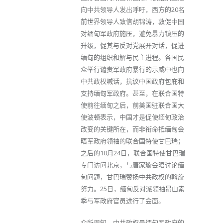
向中共领导人发出呼吁，西方的20名
前世界领导人致信胡锦涛，敦促中国
对缅甸军政府施压，避免暴力镇压的
升级，促其与反对党展开对话，促进
缅甸的组织和解与民主进程。各国民
众举行谴责军政府暴行的示威中也向
中共政权喊话，抗议中国政府包庇和
支持缅甸军政府。甚至，在联合国特
使前往缅甸之后，前美国驻联合国大
使波顿表示，中国才是促使缅甸政治
改变的关键所在，而非衔命抵缅甸会
晤军政府领袖的联合国特使甘巴瑞；
之后的10月24日，联合国特使甘巴瑞
专门访问北京，与唐家璇会晤讨论缅
甸问题，甘巴瑞赞扬中共政权的斡旋
努力。25日，缅甸反对派领袖昂山素
季与军政府官员进行了会面。
众所周知，中共政权是缅甸军政府的