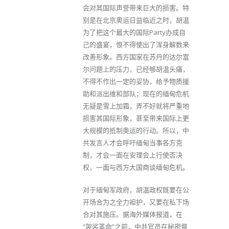
会对其国际声誉带来巨大的损害。特
别是在北京奥运日益临近之时，胡温
为了把这个最大的国际Party办成自
己的盛宴，恨不得使出了浑身解数来
改善形象。西方国家在苏丹的达尔富
尔问题上的压力，已经够胡温头痛，
不得不作出一定的妥协，给予物质援
助和派出维和部队；现在的缅甸危机
无疑是雪上加霜，弄不好就将严重地
损害其国际形象，甚至带来国际上更
大规模的抵制奥运的行动。所以，中
共发言人才会呼吁缅甸当事各方克
制，才会一面在安理会上行使否决
权，一面与西方大国商谈缅甸危机。
对于缅甸军政府，胡温政权既要在公
开场合为之全力袒护，又要在私下场
合对其施压。据海外媒体报道，在
“袈裟革命”之前，中共官员在秘密督