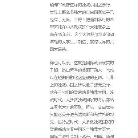
缅甸军政府这样的独裁小国之暴行，
世界上那么多强大的自由国家似乎已
经束手无策，不得不把遏制暴行的希
望寄托在中共政权这个大独裁身上，
而在18年前，这个大独裁用坦克追碾
年轻的大学生，制造了震惊世界的六
四大屠杀。
你也可以说，这就是国际政治现实的
丑陋，昂山素季的美丽再动人，也难
以在短期内融化这坚硬的丑陋。世界
上的独裁小国之所以敢于肆无忌惮，
就在于它们的背后站着独裁大国。冷
战时代，大多数独裁国家的背后都站
立着老大哥前苏联，所以，自由世界
只能忍受开进布达佩斯和布拉格的坦
克；后冷战时代，大多数独裁国家的
背后都站立着中国这个独裁大哥大，
国际主流社会制止苏丹、朝鲜、缅甸