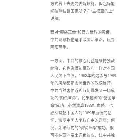
方式看上去更为委婉软弱，但起码能
够破除独裁国家所坚守“主权至的上”
说辞。
面对“袈裟革命”和西方世界的敦促，
中共现政权也是采取灵活策略，玩弄
阴阳两手。
一方面，中共的核心利益是维持独裁
统治，它也象缅甸军政府一样对本国
人民欠下血债，1988年的屠杀与1989
年的屠杀都是震惊世界的政权暴行。
中共当然害怕近邻缅甸爆发又一场成
功的“颜色革命”。如果缅甸的“袈裟革
命”成功，必然清算1988年血债，也
必然唤起中国人对1989年血债的记
忆，激发中国人争取自由的意愿；何
况，如果缅甸的“袈裟革命”成功，很
可能在亚洲带来连锁效应，让中共独