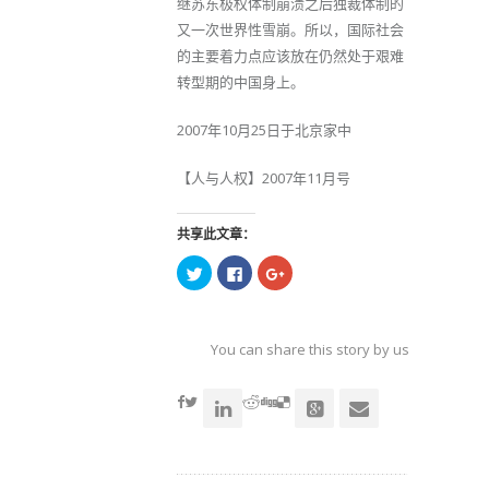
继苏东极权体制崩溃之后独裁体制的
又一次世界性雪崩。所以，国际社会
的主要着力点应该放在仍然处于艰难
转型期的中国身上。
2007年10月25日于北京家中
【人与人权】2007年11月号
共享此文章：
点
点
点
击
击
击
以
以
以
在
在
在
Twitter
Facebook
Google+
上
上
上
共
共
共
You can share this story by using your soc
享
享
享
（在
（在
（在
accoun
新
新
新
窗
窗
窗
口
口
口
中
中
中
打
打
打
开）
开）
开）