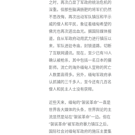
之时，再次凸显了军政府统治危机的
深重。但那些脑满肠肥的将军们仍然
不思改悔，再次出动军队镇压和平示
威的僧人和平民，象征着缅甸希望的
佛光也再次迸出血光。据国际媒体报
道，自从军政府动用武力进行镇压以
来，军队进驻寺庙，封锁道路，切断
了互联网通讯。现在，至少已有10人
确认被枪杀，其中包括一名日本的摄
影师。流亡的海外缅甸人宣称的死亡
人数要高得多。另外，缅甸军政府承
认抓捕的三千多人，至今还有几百名
僧人和民主人士没有获释。
近些天来，缅甸的“袈裟革命”一直是
世界各大媒体的头条，世界舆论的主
流显然是站在“袈裟革命”一边。但在
“袈裟革命”被军政府暴力镇压之后，
国际社会对缅甸军政府的施压主要集