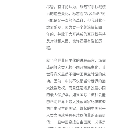
尽管，有评论认为，缅甸军事独裁统
治的这些变化，标志着“袈裟革命”很
可能是又一次颜色革命，但我对此不
敢太乐观，因为要一个统治缅甸四十
年的、并敢于大开杀戒的军政权善待
反对派和人民，也许还要有漫长历
程。
就当今世界民主化的进程而言，缅甸
或朝鲜这类无赖小国开始民主化，其
世界意义显然不如中国民主转型的成
功。因为，中共不仅是当今世界的最
大独裁政权，而且还是诸多独裁小国
的最大保护伞。如果国际主流社会能
够帮助世界上最大独裁国家尽快转型
为自由民主的国家，崛起的中国对于
人类文明就将具有难以估量的正面价
值：一旦中国变成自由国家，必将是