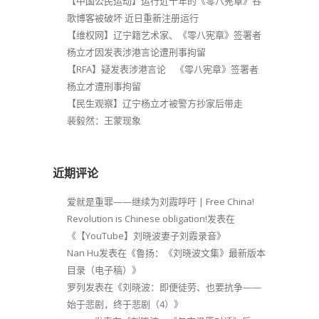
【中国公民运动】运行近十年的《零八宪章》谷
歌博客被破坏 近日重新注册运行
【维权网】辽宁籍艺术家、《零八宪章》签署者
杨立才因发表涉港言论遭刑事拘留
【RFA】疑发表涉港言论 《零八宪章》签署者
杨立才遭刑事拘留
【民生观察】辽宁杨立才被警方抄家后带走
裴毅然：王蒙现象
近期评论
爱就是重罪——继续为刘霞呼吁 | Free China!
Revolution is Chinese obligation!
发表在
《
【YouTube】刘晓波妻子刘霞录音
》
Nan Hu
发表在《
鲁扬：《刘晓波文集》最新版本
目录（电子稿）
》
罗列
发表在《
刘晓波：即便徒劳、也要抗争——
始于悲剧，终于悲剧（4）
》