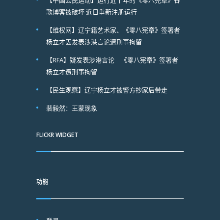
【中国公民运动】运行近十年的《零八宪章》谷
歌博客被破坏 近日重新注册运行
【维权网】辽宁籍艺术家、《零八宪章》签署者
杨立才因发表涉港言论遭刑事拘留
【RFA】疑发表涉港言论 《零八宪章》签署者
杨立才遭刑事拘留
【民生观察】辽宁杨立才被警方抄家后带走
裴毅然：王蒙现象
FLICKR WIDGET
功能