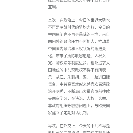
互利。
其次，在政治上，今日的世界大势也
不再是冷战时代的势均力敌，今日的
中国民间也不再是愚昧的一群，来自
国内外的政治压力不断加大，推动着
中国国内政治和人权状况的渐进变
化，带来了废除收容遣送、人权入
宪、物权法等制度进步；也让追求大
国地位的中共现政权不得不有所表
示，从江、朱到胡、温，一踏进国际
舞台，中共高官就越来越喜欢表演政
治开明秀，不断派出大量官员前往欧
美国家学习，在法治、人权、选举、
非政府组织等敏感问题上，与欧美国
家建立了定期对话机制。
再次，在外交上，今天的中共不再是
毛时代的发飙极权，而是精于利益计