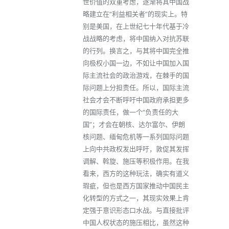
世价值的双重考虑，逐渐将其中国战
略建立在“利益相关者”的现实上。特
别是美国，在上世纪七十年代基于冷
战战略的考虑，将中国纳入对抗苏联
的行列。换言之，与其将中国完全推
向极权小国一边，不如让中国加入国
际主流社会的政治游戏，在棘手的国
际问题上分担责任。所以，国际主流
社会才会不断呼吁中国政府承担更多
的国际责任，做一个“负责任的大
国”；才会在朝核、达尔富尔、伊朗
核问题、缅甸危机等一系列国际问题
上向中共政权发出呼吁，敦促其发挥
调解、斡旋、施压等积极作用。在我
看来，西方的这种玩法，确实有道义
瑕疵，但也是西方国家推动中国民主
化转型的方式之一，其现实效果上肯
定强于意识形态口水战。与直接批评
中国人权状态的施压相比，虽然这种