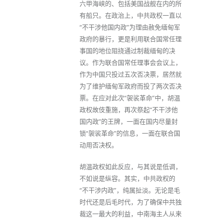
六甲海峡的、包括美国战舰在内的所
有船只。在政治上，中共政权一直以
“不干涉他国内政”为理由赦免缅甸军
政府的暴行，更是利用联合国常任理
事国的地位阻挠通过制裁缅甸的决
议。作为联合国常任理事会会议上，
作为中国只投过五次否决票，居然就
为了维护缅甸军政府而投了两次否决
票。在应对此次“袈裟革命”中，胡温
政权故伎重施，再次祭起“不干涉他
国内政”的王牌，一面在国内尽量封
锁“袈裟革命”的信息，一面在联合国
动用否决权。
胡温政权如此反应，与其说是低调，
不如说是纵容。其实，中共政权的
“不干涉内政”，纯属扯淡。无论是毛
时代还是后毛时代，为了确保中共独
裁这一最大的利益，中南海主人从来