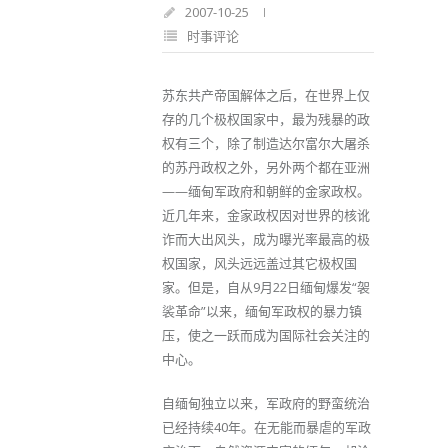
2007-10-25
时事评论
苏东共产帝国解体之后，在世界上仅
存的几个极权国家中，最为残暴的政
权有三个，除了制造达尔富尔大屠杀
的苏丹政权之外，另外两个都在亚洲
——缅甸军政府和朝鲜的金家政权。
近几年来，金家政权因对世界的核讹
诈而大出风头，成为曝光率最高的极
权国家，风头远远盖过其它极权国
家。但是，自从9月22日缅甸爆发“袈
裟革命”以来，缅甸军政权的暴力镇
压，使之一跃而成为国际社会关注的
中心。
自缅甸独立以来，军政府的野蛮统治
已经持续40年。在无能而暴虐的军政