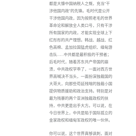
都是大慷中国纳税人之慨，充当“干
涉他国内政”的先锋。毛时代是公开
干涉他国内政，因为按照老毛的世界
革命论和解放全人类口号，只有干涉
所有国家的内政，才能实现全球上下
红彤彤的共产理想。韩战、越战、红
色高棉、孟加拉国猛虎组织、缅甸游
击队……中共都是最积极的干预者；
后毛时代，随着苏东共产帝国的崩
溃，中共政权学乖了，一面对西方世
界高喊决不当头，一面扮演独裁国的
大哥大，向那些苟延残喘的独裁小国
提供物质援助和政治支持。特别是对
最为残暴的两个亚洲独裁政权的扶
持，中共更是出手大方。可以说，在
今日世界上，中共是陷于国际孤立的
金家政权和缅甸军政权的唯一伙伴。
你可以说，这个世界真够讽刺，面对