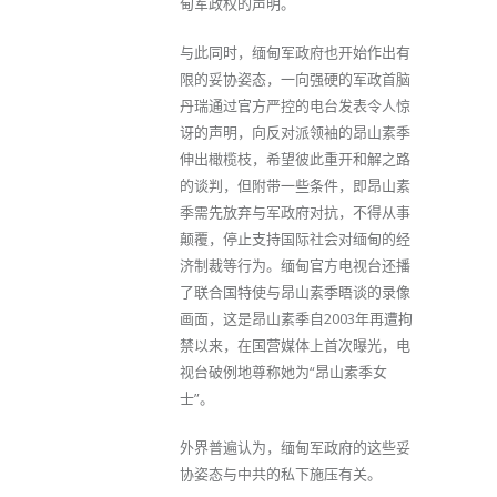
甸军政权的声明。
与此同时，缅甸军政府也开始作出有
限的妥协姿态，一向强硬的军政首脑
丹瑞通过官方严控的电台发表令人惊
讶的声明，向反对派领袖的昂山素季
伸出橄榄枝，希望彼此重开和解之路
的谈判，但附带一些条件，即昂山素
季需先放弃与军政府对抗，不得从事
颠覆，停止支持国际社会对缅甸的经
济制裁等行为。缅甸官方电视台还播
了联合国特使与昂山素季晤谈的录像
画面，这是昂山素季自2003年再遭拘
禁以来，在国营媒体上首次曝光，电
视台破例地尊称她为“昂山素季女
士”。
外界普遍认为，缅甸军政府的这些妥
协姿态与中共的私下施压有关。