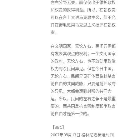
左右分野无关，而仅仅出于维护政权
和权贵的既得利益。所以，在朝权贵
可以在台上大讲马克思主义，但不允
许在野毛派用马克思主义批评在朝权
贵。
在文明国家，无论左右，民间异见都
有发表其观点的权利；一个文明国家
的政府，无论左右，也不敢动用政治
权力封杀民间异见。但在今日中国，
无论左右，民间异见群体面临封杀言
论自由的共同威胁，只要是批评政府
的异见，大都会遭到封喉的共同命
运。所以，民间的左右之争不是最重
要的，而共同反抗言禁制度和争取言
论自由才是第一位的。
【BBC】
2007年08月13日 格林尼治标准时间