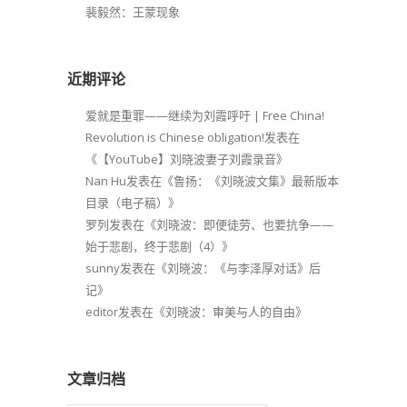
裴毅然：王蒙现象
近期评论
爱就是重罪——继续为刘霞呼吁 | Free China!
Revolution is Chinese obligation!
发表在
《
【YouTube】刘晓波妻子刘霞录音
》
Nan Hu
发表在《
鲁扬：《刘晓波文集》最新版本
目录（电子稿）
》
罗列
发表在《
刘晓波：即便徒劳、也要抗争——
始于悲剧，终于悲剧（4）
》
sunny
发表在《
刘晓波：《与李泽厚对话》后
记
》
editor
发表在《
刘晓波：审美与人的自由
》
文章归档