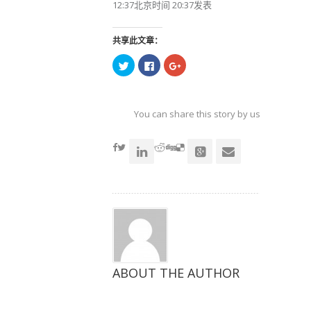
12:37北京时间 20:37发表
共享此文章：
点
点
点
击
击
击
以
以
以
在
在
在
Twitter
Facebook
Google+
上
上
上
共
共
共
You can share this story by using your soc
享
享
享
（在
（在
（在
accoun
新
新
新
窗
窗
窗
口
口
口
中
中
中
打
打
打
开）
开）
开）
ABOUT THE AUTHOR