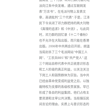
派向江朱中央发难，通过互联网发
表"万言书"，在毛派刊物上发表文
章，高调批判"三个代表".于是，江泽
民下令关闭了邓力群把持的两大刊物
《真理的追求》和《中流》。与此同
时，邓力群的回忆录《十二个春秋》
也不允许在大陆出版，而只能在香港
出版。2006年中共两会召开前，胡温
当局封杀了三个毛派网站"中国工人
网"、"工农兵BBS"和"共产党人".这
三个网站自称代表中共正统意识形态
和工人阶级的真正利益，以关注关注
下岗工人和弱势群体为宗旨。当中共
已经由革命党变成利益党之后，以独
裁特权为支撑的各级权贵家族，早已
形成了各自的利益集团，他们占有主
要资源和主宰公共决策。当局镇压民
间言论的理由，实质上与意识形态的