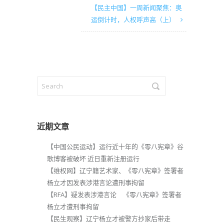
【民主中国】一周新闻聚焦：奥
运倒计时，人权呼声高（上）
近期文章
【中国公民运动】运行近十年的《零八宪章》谷
歌博客被破坏 近日重新注册运行
【维权网】辽宁籍艺术家、《零八宪章》签署者
杨立才因发表涉港言论遭刑事拘留
【RFA】疑发表涉港言论 《零八宪章》签署者
杨立才遭刑事拘留
【民生观察】辽宁杨立才被警方抄家后带走