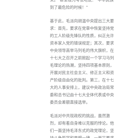
到了最危险的时候！"
基于此，毛派向胡温中央提出三大要
求：首先，要求在党章中恢复坚持党
的工人阶级先锋队的性质，纠正允许
资本家入党的错误规定；其次，要求
中央领导高举马列毛的伟大旗帜，在
十七大之召开之前掀起一个学习马列
毛理论的热潮，坚持四项基本原则，
开展对民主社会主义、修正主义和资
产阶级自由化的批判。第三，在十七
大的人事安排上，建议中央政治局常
委和总书记由十七大全体代表或中央
委员会差额直接选举。
毛派对中共现政权的挑战，虽然激
烈，却有着自身难以克服的悖论。他
们一面坚持毛泽东式的政党理论，坚
持斗争哲学和思想一律，一面又要求