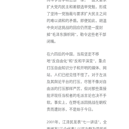
扩大党内民主和差额选举党魁，形成
了坚持一党独裁与要求扩大民主之间
的难以调和的矛盾。即便如此，胡温
中央对这挑战的回应仍然是一度封
掉"毛泽东旗帜网"，勒令这些老干部
闭嘴。
在六四后的中国，当局坚定不移
地"反自由化"和"反和平演变"，重点
打压自由知识分子和开明的媒体、网
站，人们已经见怪不怪了。对于左派
及其舆论平台的打压，尽管不像对自
由派的打压那样严厉，但对那些直接
批评现任当权者的毛派言论也决不手
软。事实上，在野毛派因挑战在朝权
贵而遭封杀，不是始于今日。
2001年，江泽民发表"七一讲话"，全
面阐发"三个代表".以邓力群为首的毛