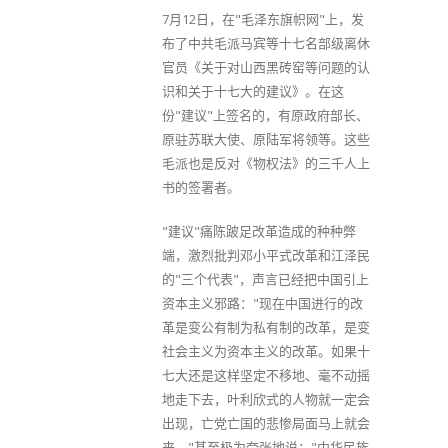
7月12日，在"毛泽东旗帜网"上，发
布了中共毛派马宾等十七名部级离休
官员《关于对山西黑砖窑等问题的认
识和关于十七大的建议》。在这
份"建议"上签名的，有原政府部长、
原驻苏联大使、原陆军将领等。这些
毛派也是反对《物权法》的三千人上
书的签署者。
"建议"痛陈跛足改革造成的种种弊
端，激烈批判邓小平式改革和江泽民
的"三个代表"，声言已经把中国引上
资本主义邪路："现在中国进行的改
革是变公有制为私有制的改革，是变
社会主义为资本主义的改革。如果十
七大还是这样坚定不移地、毫不动摇
地走下去，叶利欣式的人物就一定会
出现，亡党亡国的悲惨局面马上就会
来。"甚至极为夸张地说："中华民族