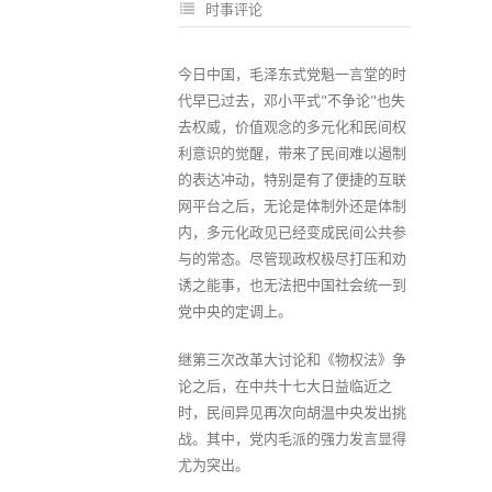
时事评论
今日中国，毛泽东式党魁一言堂的时
代早已过去，邓小平式"不争论"也失
去权威，价值观念的多元化和民间权
利意识的觉醒，带来了民间难以遏制
的表达冲动，特别是有了便捷的互联
网平台之后，无论是体制外还是体制
内，多元化政见已经变成民间公共参
与的常态。尽管现政权极尽打压和劝
诱之能事，也无法把中国社会统一到
党中央的定调上。
继第三次改革大讨论和《物权法》争
论之后，在中共十七大日益临近之
时，民间异见再次向胡温中央发出挑
战。其中，党内毛派的强力发言显得
尤为突出。