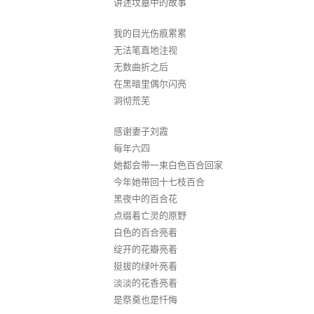
讲述坟墓中的故事
我的目光伤痕累累
无法笔直地注视
无数曲折之后
在黑暗里偶尔闪亮
洞彻荒芜
感谢妻子刘霞
每年六四
她都会带一束白色百合回家
今年她带回十七枝百合
黑夜中的百合花
点缀着亡灵的原野
白色的百合亮着
绽开的花瓣亮着
挺拔的绿叶亮着
淡淡的花香亮着
是祭奠也是忏悔