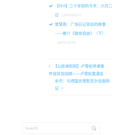
【RFA】三十年前的今天：六月二
日
(2019-06-01)
曾慧燕：广场日记背后的故事
——推介《致命自由》（下）
(2019-05-25)
【公民维权网】卢雪松停课事
件现状及回顾——卢雪松案通告
余杰：与德国总理默克尔会面侧
记