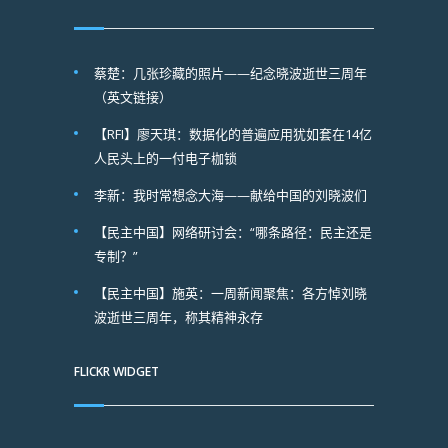
蔡楚：几张珍藏的照片——纪念晓波逝世三周年
（英文链接）
【RFI】廖天琪：数据化的普遍应用犹如套在14亿
人民头上的一付电子枷锁
李新：我时常想念大海——献给中国的刘晓波们
【民主中国】网络研讨会：“哪条路径：民主还是
专制？”
【民主中国】施英：一周新闻聚焦：各方悼刘晓
波逝世三周年，称其精神永存
FLICKR WIDGET