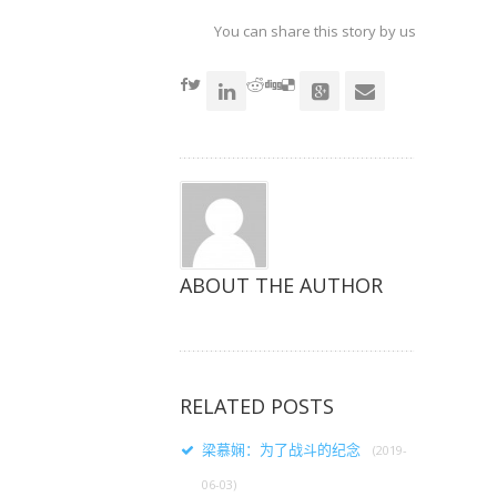
Twitter
Facebook
Google+
上
上
上
共
共
共
You can share this story by using your soc
享
享
享
（在
（在
（在
accoun
新
新
新
窗
窗
窗
口
口
口
中
中
中
打
打
打
开）
开）
开）
ABOUT THE AUTHOR
RELATED POSTS
梁慕娴：为了战斗的纪念
(2019-
06-03)