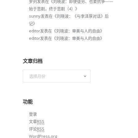
罗列
发表在《
刘晓波：即便徒劳、也要抗争——
始于悲剧，终于悲剧（4）
》
sunny
发表在《
刘晓波：《与李泽厚对话》后
记
》
editor
发表在《
刘晓波：审美与人的自由
》
editor
发表在《
刘晓波：审美与人的自由
》
文章归档
文
章
归
档
功能
登录
文章
RSS
评论
RSS
WordPress.org