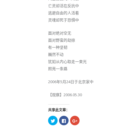
亡灵却活在反抗中
逃避自由的人活着
灵魂却死于恐惧中
面对绝对空无
面对野蛮的劫掠
有一种坚韧
巍然不动
犹如从内心取走一束光
照亮一条路
2006年5月24日于北京家中
【观察】2006.05.30
共享此文章：
点
点
点
击
击
击
以
以
以
在
在
在