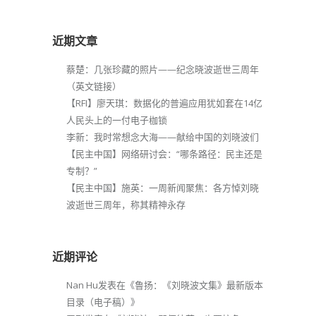
近期文章
蔡楚：几张珍藏的照片——纪念晓波逝世三周年
（英文链接）
【RFI】廖天琪：数据化的普遍应用犹如套在14亿
人民头上的一付电子枷锁
李新：我时常想念大海——献给中国的刘晓波们
【民主中国】网络研讨会：“哪条路径：民主还是
专制？”
【民主中国】施英：一周新闻聚焦：各方悼刘晓
波逝世三周年，称其精神永存
近期评论
Nan Hu
发表在《
鲁扬：《刘晓波文集》最新版本
目录（电子稿）
》