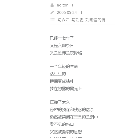
editor
2006-05-24
与六四
,
与刘霞
,
刘晓波的诗
已经十七年了
又是六四祭日
又是恐怖黑夜降临
一个年轻的生命
活生生的
瞬间变成枯叶
挂在初露的霞光上
压抑了太久
秘密的预谋和残忍的屠杀
仍然被禁闭在堂皇的黑洞中
看不见的伤口
突然被撕裂的思想