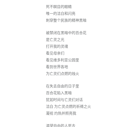
死不瞑目的眼睛
唯一的洁白和闪亮
刺穿整个民族的精神黑暗
被禁闭在黑暗中的百合花
是亡灵之光
打开我的灵魂
看见母亲们
看见维多利亚公园里
看到世界各地
为亡灵们点燃的烛火
在失去自由的日子里
百合花陷入黑暗
犹如时间与亡灵们对话
洁白 为亡灵点燃的祈祷之火
凝视 灼热并照亮我
渴望自由的人死去