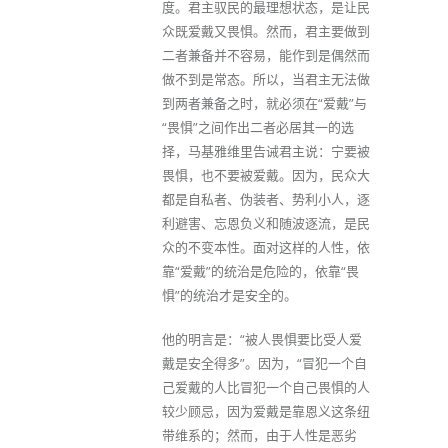
度。君主驭民的最理想状态，是让民
众既爱戴又畏惧。然而，君主要做到
二者兼备并不容易，能作到是偶然而
做不到是常态。所以，当君主无法做
到两者兼备之时，就必须在“爱戴”与
“畏惧”之间作出二者必居其一的选
择，马基雅维里告诫君主说：宁要被
畏惧，也不要被爱戴。因为，民众大
都是自私者、伪装者、势利小人，逐
利避害、忘恩负义和随波逐流，是民
众的不变本性。面对这样的人性，依
靠“爱戴”的统治是危险的，依靠“畏
惧”的统治才是安全的。
他的明言是：“被人畏惧要比受人爱
戴是安全得多”。因为，“冒犯一个自
己爱戴的人比冒犯一个自己畏惧的人
较少顾忌，因为爱戴是靠恩义这条纽
带维系的；然而，由于人性是恶劣