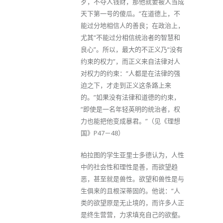
歹，不夺人钱财，那他就要被人当成
天下第一号的傻瓜。”在道德上，不
能过分地相信人的善良；在政治上，
尤其“不能过分相信统治者的智慧和
良心”。所以，最大的不正义乃“没有
约束的权力”，而正义来自法律对人
对权力的约束：“人都是在法律的强
迫之下，才走到正义这条路上来
的。”如果没有法律和道德的约束，
“即使是一名年轻英明的统治者，权
力也能把他变成暴君。”（见《理想
国》P47－48）
柏拉图的学生亚里士多德认为，人性
中的社会性和理性是善，而欲望趋
恶，甚至就是兽性。欲望和兽性是与
生俱来的且根深蒂固的。他说：“人
类的欲望原是无止境的，而许多人正
是终生营营，力求填充自己的欲壑。