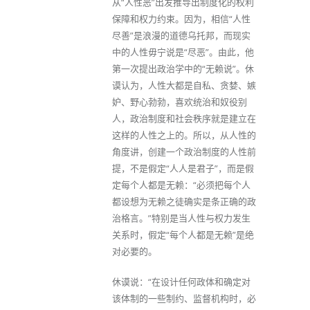
从“人性恶”出发推导出制度化的权利
保障和权力约束。因为，相信“人性
尽善”是浪漫的道德乌托邦，而现实
中的人性毋宁说是“尽恶”。由此，他
第一次提出政治学中的“无赖说”。休
谟认为，人性大都是自私、贪婪、嫉
妒、野心勃勃，喜欢统治和奴役别
人，政治制度和社会秩序就是建立在
这样的人性之上的。所以，从人性的
角度讲，创建一个政治制度的人性前
提，不是假定“人人是君子”，而是假
定每个人都是无赖：“必须把每个人
都设想为无赖之徒确实是条正确的政
治格言。”特别是当人性与权力发生
关系时，假定“每个人都是无赖”是绝
对必要的。
休谟说：“在设计任何政体和确定对
该体制的一些制约、监督机构时，必