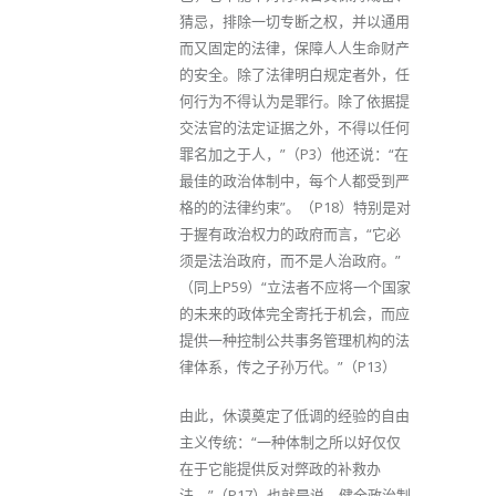
猜忌，排除一切专断之权，并以通用
而又固定的法律，保障人人生命财产
的安全。除了法律明白规定者外，任
何行为不得认为是罪行。除了依据提
交法官的法定证据之外，不得以任何
罪名加之于人，”（P3）他还说：“在
最佳的政治体制中，每个人都受到严
格的的法律约束”。（P18）特别是对
于握有政治权力的政府而言，“它必
须是法治政府，而不是人治政府。”
（同上P59）“立法者不应将一个国家
的未来的政体完全寄托于机会，而应
提供一种控制公共事务管理机构的法
律体系，传之子孙万代。”（P13）
由此，休谟奠定了低调的经验的自由
主义传统：“一种体制之所以好仅仅
在于它能提供反对弊政的补救办
法。”（P17）也就是说，健全政治制