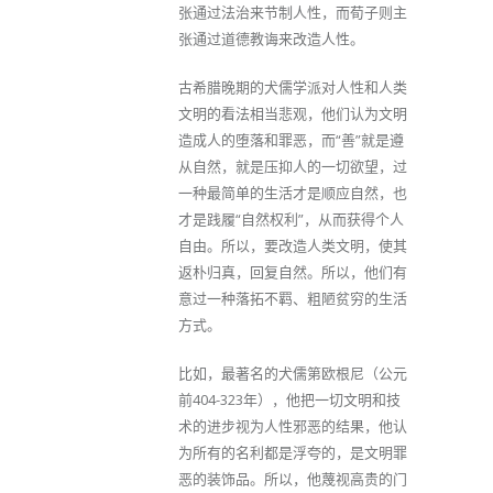
张通过法治来节制人性，而荀子则主
张通过道德教诲来改造人性。
古希腊晚期的犬儒学派对人性和人类
文明的看法相当悲观，他们认为文明
造成人的堕落和罪恶，而“善”就是遵
从自然，就是压抑人的一切欲望，过
一种最简单的生活才是顺应自然，也
才是践履“自然权利”，从而获得个人
自由。所以，要改造人类文明，使其
返朴归真，回复自然。所以，他们有
意过一种落拓不羁、粗陋贫穷的生活
方式。
比如，最著名的犬儒第欧根尼（公元
前404-323年），他把一切文明和技
术的进步视为人性邪恶的结果，他认
为所有的名利都是浮夸的，是文明罪
恶的装饰品。所以，他蔑视高贵的门