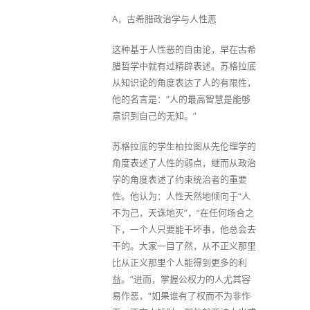
A，古希腊政治学与人性恶
这种基于人性恶的自由论，早在古希
腊哲学中就有过精辟表述。苏格拉底
从知识论的角度表达了人的有限性，
他的名言是：“人的最高智慧是能够
意识到自己的无知。”
苏格拉底的学生柏拉图从先伦理学的
角度表述了人性的弱点，继而从政治
学的角度表述了约束统治者的重要
性。他认为：人性天然地倾向于“人
不为己，天诛地灭”，“在任何场合之
下，一个人只要能干坏事，他总会去
干的。大家一目了然，从不正义那里
比从正义那里个人能得到更多的利
益。”进而，掌握公权力的人尤其容
易作恶，“如果谁有了权而不为非作