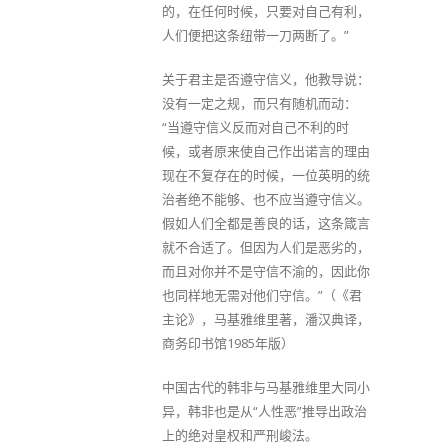
的，在任何时候，只要对自己有利，
人们便把这条纽带一刀两断了。”
关于君主是否遵守信义，他教导说：
没有一定之规，而只有随机而动：
“当遵守信义反而对自己不利的时
候，或者原来使自己作出诺言的理由
现在不复存在的时候，一位英明的统
治者绝不能够、也不应当遵守信义。
假如人们全都是善良的话，这条箴言
就不合适了。但因为人们是恶劣的，
而且对你并不是守信不渝的，因此你
也同样地无需对他们守信。”（《君
主论》，马基雅维里著，潘汉典译，
商务印书馆1985年版）
中国古代的韩非与马基雅维里大同小
异，韩非也是从“人性恶”推导出政治
上的绝对皇权和严刑峻法。