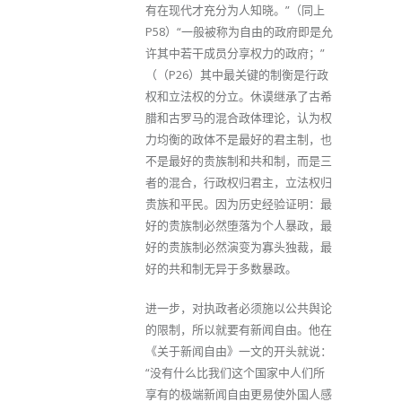
有在现代才充分为人知晓。”（同上
P58）“一般被称为自由的政府即是允
许其中若干成员分享权力的政府；”
（（P26）其中最关键的制衡是行政
权和立法权的分立。休谟继承了古希
腊和古罗马的混合政体理论，认为权
力均衡的政体不是最好的君主制，也
不是最好的贵族制和共和制，而是三
者的混合，行政权归君主，立法权归
贵族和平民。因为历史经验证明：最
好的贵族制必然堕落为个人暴政，最
好的贵族制必然演变为寡头独裁，最
好的共和制无异于多数暴政。
进一步，对执政者必须施以公共舆论
的限制，所以就要有新闻自由。他在
《关于新闻自由》一文的开头就说：
“没有什么比我们这个国家中人们所
享有的极端新闻自由更易使外国人感