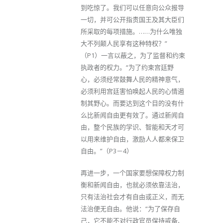
到吃惊了。我们可以任意向公众报导
一切，并可公开指责国王及其大臣们
所采取的每项措施。……为什么唯独
大不列颠人民享有这种特权？”
（P1）一言以蔽之，为了监督和约束
执政者的权力。“为了约束宫廷野
心，必须经常鼓舞人民的精神意气，
必须利用宫廷害怕唤起人民的心情遏
制其野心。而要达到这个目的没有什
么比新闻自由更有效了。通过新闻自
由，整个民族的学识、智能和天才可
以用来维护自由，激励人人都来保卫
自由。”（P3－4）
再进一步，一个国家要想保障权力制
衡和新闻自由，也就必须依靠法治，
只有法治社会才有自由或正义，而无
法治便无自由。他说：“为了保存自
己，它不能不对行政官员保持戒备、