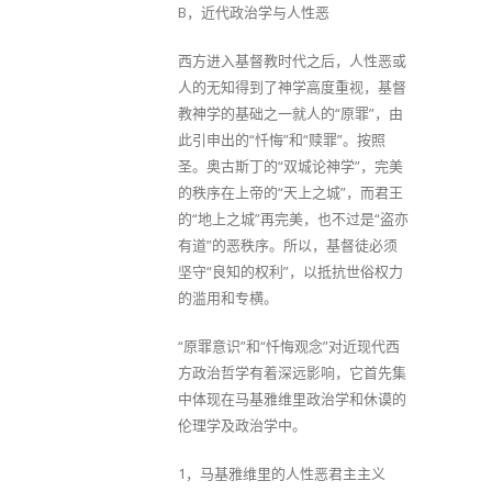
B，近代政治学与人性恶
西方进入基督教时代之后，人性恶或
人的无知得到了神学高度重视，基督
教神学的基础之一就人的“原罪”，由
此引申出的“忏悔”和“赎罪”。按照
圣。奥古斯丁的“双城论神学”，完美
的秩序在上帝的“天上之城”，而君王
的“地上之城”再完美，也不过是“盗亦
有道”的恶秩序。所以，基督徒必须
坚守“良知的权利”，以抵抗世俗权力
的滥用和专横。
“原罪意识”和“忏悔观念”对近现代西
方政治哲学有着深远影响，它首先集
中体现在马基雅维里政治学和休谟的
伦理学及政治学中。
1，马基雅维里的人性恶君主主义