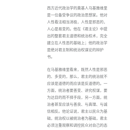
西方近代政治学的奠基人马基雅维里
是一位备受争议的政治思想家。他对
人性看法相当消极，人性是邪恶的，
人心是易变的。他在《君主论》中提
出的整套君主道德和统治权术，完全
建立在人性恶的基础上；他的政治学
是绝对君主制和统治权谋论的辩护
书。
在马基雅维里看来，既然人性是邪恶
的、多变的，那么，君主的统治就不
应该是道德的而应该是反道德的。一
方面，统治者要善变、讲究权谋，要
为达目的而不择手段，另一方面，统
治者甚至应该与善良、与真理、与诚
信相反。他论证说，君主以民众为基
础，统治权以被统治者为基础，君主
必须注重观察和调控民众对自己的态