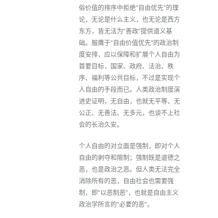
俗价值的排序中拒绝“自由优先”的理
论，无论是什么主义，也无论是西方
东方，皆无法为“善政”提供道义基
础。服膺于“自由价值优先”的政治制
度安排，应以保障和扩展个人自由为
首要目标，国家、政府、法治、秩
序、福利等公共目标，不过是实现个
人自由的手段而已。人类政治制度演
进史证明，无自由，也就无平等、无
公正、无善法、无多元，也谈不上社
会的长治久安。
个人自由的对立面是强制，即对个人
自由的剥夺和限制；强制既是道德之
恶，也是政治之恶。但人类无法完全
消除所有的恶，自由社会也需要强
制，即“以恶制恶”，也就是自由主义
政治学所言的“必要的恶”。