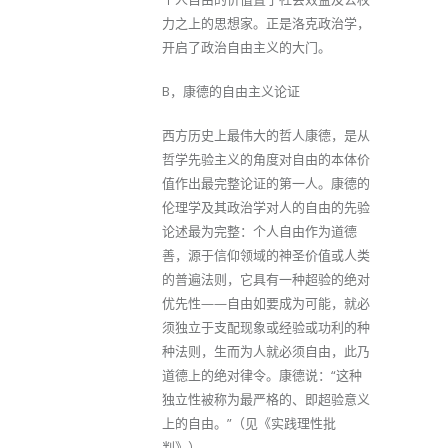
力之上的思想家。正是洛克政治学，
开启了政治自由主义的大门。
B，康德的自由主义论证
西方历史上最伟大的哲人康德，是从
哲学先验主义的角度对自由的本体价
值作出最完整论证的第一人。康德的
伦理学及其政治学对人的自由的先验
论述最为完整：个人自由作为道德
善，源于信仰领域的神圣价值或人类
的普遍法则，它具有一种超验的绝对
优先性——自由如要成为可能，就必
须独立于支配现象或经验或功利的种
种法则，生而为人就必须自由，此乃
道德上的绝对律令。康德说：“这种
独立性被称为最严格的、即超验意义
上的自由。”（见《实践理性批
判》）