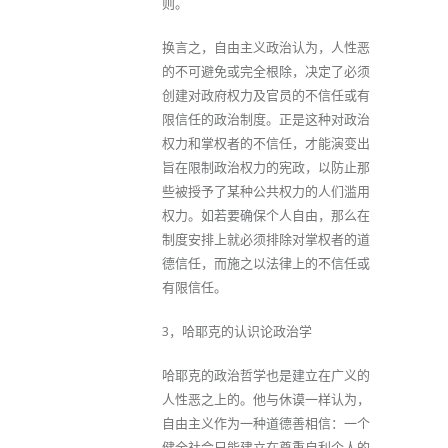
则。
换言之，自由主义政治认为，人性恶
的不可避免或完全根除，决定了必须
创建对政府权力及官员的不信任或有
限信任的政治制度。正是这种对政治
权力和掌权者的不信任，才能演变出
旨在限制政治权力的宪政，以防止那
些被授予了某种公共权力的人们滥用
权力。如若要确保个人自由，那么在
制度安排上就必须排除对掌权者的道
德信任，而施之以法律上的不信任或
有限信任。
3，哈耶克的认识论政治学
哈耶克的政治哲学也是建立在广义的
人性恶之上的。他与休谟一样认为，
自由主义作为一种道德善相信：一个
健全社会只能建立在尊重自利个人的