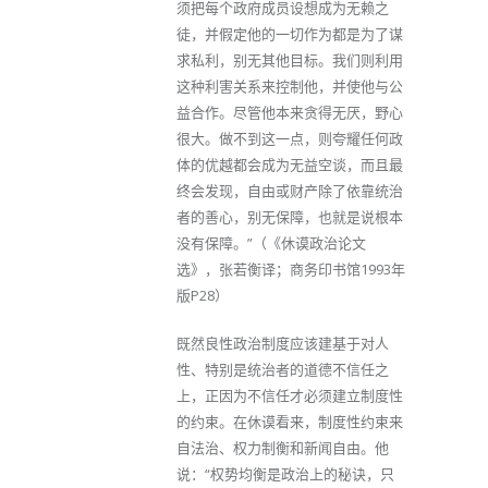
须把每个政府成员设想成为无赖之
徒，并假定他的一切作为都是为了谋
求私利，别无其他目标。我们则利用
这种利害关系来控制他，并使他与公
益合作。尽管他本来贪得无厌，野心
很大。做不到这一点，则夸耀任何政
体的优越都会成为无益空谈，而且最
终会发现，自由或财产除了依靠统治
者的善心，别无保障，也就是说根本
没有保障。”（《休谟政治论文
选》，张若衡译；商务印书馆1993年
版P28）
既然良性政治制度应该建基于对人
性、特别是统治者的道德不信任之
上，正因为不信任才必须建立制度性
的约束。在休谟看来，制度性约束来
自法治、权力制衡和新闻自由。他
说：“权势均衡是政治上的秘诀，只