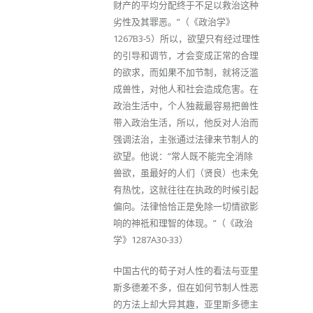
财产的平均分配终于不足以救治这种
劣性及其罪恶。”（《政治学》
1267B3-5）所以，欲望只有经过理性
的引导和调节，才会变成正常的合理
的欲求，而如果不加节制，就将泛滥
成兽性，对他人和社会造成危害。在
政治生活中，个人独裁最容易把兽性
带入政治生活，所以，他反对人治而
强调法治，主张通过法律来节制人的
欲望。他说：“常人既不能完全消除
兽欲，虽最好的人们（贤良）也未免
有热忱，这就往往在执政的时候引起
偏向。法律恰恰正是免除一切情欲影
响的神祗和理智的体现。”（《政治
学》1287A30-33）
中国古代的荀子对人性的看法与亚里
斯多德差不多，但在如何节制人性恶
的方法上却大异其趣，亚里斯多德主