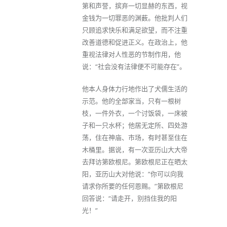
第和声誉，摈弃一切显赫的东西，视
金钱为一切罪恶的渊薮。他批判人们
只顾追求快乐和满足欲望，而不注重
改善道德和促进正义。在政治上，他
重视法律对人性恶的节制作用，他
说：“社会没有法律便不可能存在”。
他本人身体力行地作出了犬儒生活的
示范。他的全部家当，只有一根树
枝，一件外衣，一个讨饭袋，一床被
子和一只水杯；他居无定所、四处游
荡，住在神庙、市场，有时甚至住在
木桶里。据说，有一次亚历山大大帝
去拜访第欧根尼。第欧根尼正在晒太
阳，亚历山大对他说：“你可以向我
请求你所要的任何恩赐。”第欧根尼
回答说：“请走开，别挡住我的阳
光！”