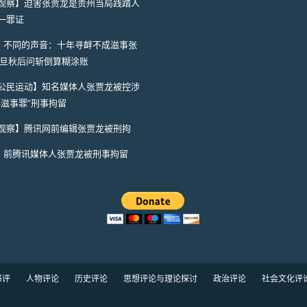
观察】迫害张贾龙是贵州当局践踏人
一罪证
A】不同的声音：十年寻衅不成滋事张
一旦秋后问斩倒算糊涂账
公民运动】知名媒体人张贾龙被控涉
衅滋事罪”刑事拘留
观察】腾讯网前编辑张贾龙被刑拘
A】前腾讯媒体人张贾龙被刑事拘留
书评
人物评论
历史评论
思想评论与理论探讨
政治评论
社会文化评