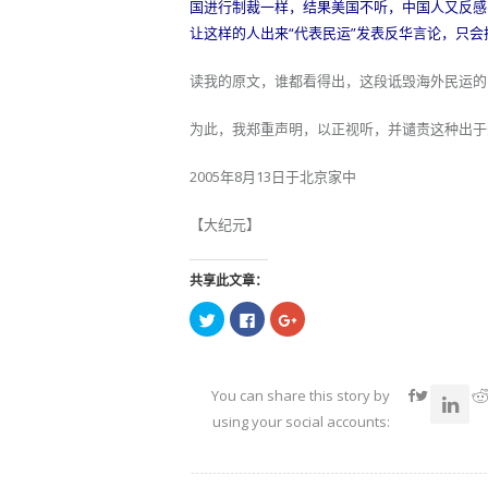
国进行制裁一样，结果美国不听，中国人又反感
让这样的人出来“代表民运”发表反华言论，只
读我的原文，谁都看得出，这段诋毁海外民运的
为此，我郑重声明，以正视听，并谴责这种出于
2005年8月13日于北京家中
【大纪元】
共享此文章：
点
点
点
击
击
击
以
以
以
在
在
在
Twitter
Facebook
Google+
上
上
上
共
共
共
You can share this story by
享
享
享
（在
（在
（在
using your social accounts:
新
新
新
窗
窗
窗
口
口
口
中
中
中
打
打
打