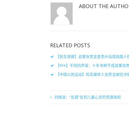
开）
开）
开）
ABOUT THE AUTHO
RELATED POSTS
【民生观察】迫害张贾龙是贵州当局践踏人
【RFA】不同的声音：十年寻衅不成滋事张
【中国公民运动】知名媒体人张贾龙被控涉嫌
刘晓波：“反腐”反到儿童心灵的荒唐政权