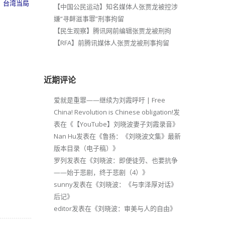
，台湾当局
【中国公民运动】知名媒体人张贾龙被控涉
嫌“寻衅滋事罪”刑事拘留
【民生观察】腾讯网前编辑张贾龙被刑拘
【RFA】前腾讯媒体人张贾龙被刑事拘留
近期评论
爱就是重罪——继续为刘霞呼吁 | Free
China! Revolution is Chinese obligation!
发
表在《
【YouTube】刘晓波妻子刘霞录音
》
Nan Hu
发表在《
鲁扬：《刘晓波文集》最新
版本目录（电子稿）
》
罗列
发表在《
刘晓波：即便徒劳、也要抗争
——始于悲剧，终于悲剧（4）
》
sunny
发表在《
刘晓波：《与李泽厚对话》
后记
》
editor
发表在《
刘晓波：审美与人的自由
》