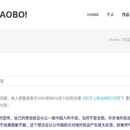
IAOBO!
HOME
个人
作品
Home
/
作
随笔
，有人把我发表于2003年BBC6月13日的文章《
刑不上政治局的“问责”
》重
七段：
共的宣传，自己的表现就足以让一般中国人所不齿，当然不是全部。许多海外民
不说美国敢不敢，这个想法足以让中国民众对海外民运产生极大反感，就象呼