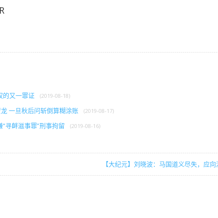
R
权的又一罪证
(2019-08-18)
贾龙 一旦秋后问斩倒算糊涂账
(2019-08-17)
“寻衅滋事罪”刑事拘留
(2019-08-16)
【大纪元】刘晓波：马国道义尽失，应向