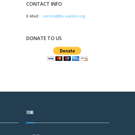
CONTACT INFO
E-Mail:
service@liu-xiaobo.org
DONATE TO US
功能