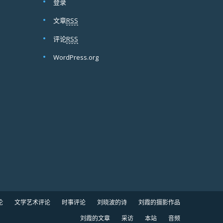
登录
文章
RSS
评论
RSS
WordPress.org
论
文学艺术评论
时事评论
刘晓波的诗
刘霞的摄影作品
刘霞的文章
采访
本站
音频