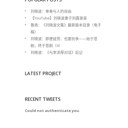
刘晓波：审美与人的自由
【YouTube】刘晓波妻子刘霞录音
鲁扬：《刘晓波文集》最新版本目录（电子
稿）
刘晓波：即便徒劳、也要抗争——始于悲
剧，终于悲剧（4）
刘晓波：《与李泽厚对话》后记
LATEST PROJECT
RECENT TWEETS
Could not authenticate you.