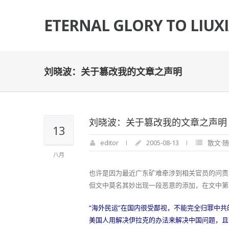
ETERNAL GLORY TO LIUX
刘晓波：关于篡改我的文章之声明
刘晓波：关于篡改我的文章之声明
13
editor
2005-08-13
散文·
八月
也许是因为最近广东矿难牵涉到相关官员的问责问题
但文中莫名其妙出现一段恶意的添加，在文中第
“海外民运”在国内很受鄙视，不能完全归罪中
美国人用解决伊拉克的办法来解决中国问题，且