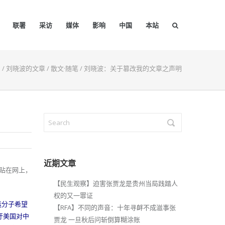
联署
采访
媒体
影响
中国
本站
品
/
刘晓波的文章
/
散文·随笔
/
刘晓波：关于篡改我的文章之声明
近期文章
贴在网上，
【民生观察】迫害张贾龙是贵州当局践踏人
权的又一罪证
运分子希望
【RFA】不同的声音：十年寻衅不成滋事张
吁美国对中
贾龙 一旦秋后问斩倒算糊涂账