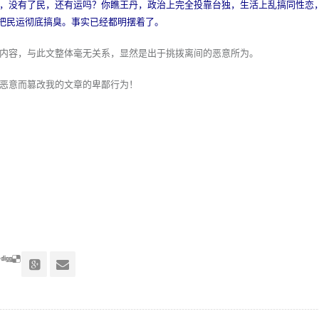
，没有了民，还有运吗？你瞧王丹，政治上完全投靠台独，生活上乱搞同性恋
会把民运彻底搞臭。事实已经都明摆着了。
内容，与此文整体毫无关系，显然是出于挑拨离间的恶意所为。
恶意而篡改我的文章的卑鄙行为！