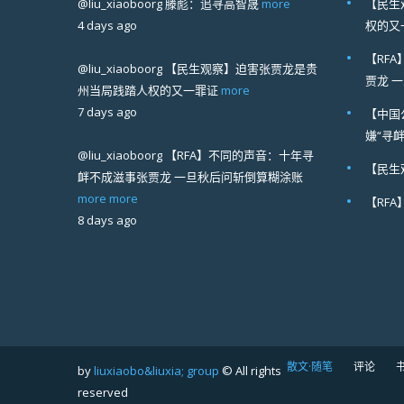
@liu_xiaoboorg
滕彪：追寻高智晟
more
【民生
4 days ago
权的又
【RF
@liu_xiaoboorg
【民生观察】迫害张贾龙是贵
贾龙 
州当局践踏人权的又一罪证
more
7 days ago
【中国
嫌“寻
@liu_xiaoboorg
【RFA】不同的声音：十年寻
【民生
衅不成滋事张贾龙 一旦秋后问斩倒算糊涂账
more
more
【RF
8 days ago
散文·随笔
评论
by
liuxiaobo&liuxia; group
© All rights
reserved