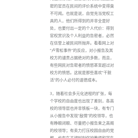
密的官员在民间的评价系统中变得臭
不可闻。也就是说，自觉充当党权工
具的人，他们所得到的并非全是好
处，也要付出一定的个人代价：得到
官权赏识及个人利益的告密者，必然
在信誉上被民间所抛弃。看看网上对
“卢雪松事件”的反应，对小报告及其
校方的谴责占据绝对的多数，而且，
有些网民对告密者的愤怒甚至超过对
校方的愤怒。这就是那些喜欢“干脏
活”的小人必付的道德成本。
3，随着社会多元化进程的扩张，每
个学校的自由度也出现了差别，各高
校的领导层也并非铁板一块，有专门
从小报告中发现“敌情”的校领导，也
有睁眼闭眼、尽量把小报告束之高阁
的校领导；有卖力打压校园自由的党
棍，也有在关键时刻保护教师和学生