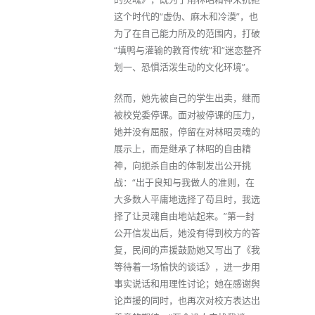
这个时代的“虚伪、麻木和冷漠”，也
为了在自己能力所及的范围内，打破
“填鸭与灌输的教育传统”和“迷恋整齐
划一、恐惧活泼生动的文化环境”。
然而，她先被自己的学生出卖，继而
被校党委停课。面对被停课的压力，
她并没有屈服，停留在对林昭灵魂的
展示上，而是继承了林昭的自由精
神，向扼杀自由的体制发出公开挑
战：“出于良知与我做人的准则，在
大多数人平庸地选择了苟且时，我选
择了让灵魂自由地站起来。”第一封
公开信发出后，她没有得到校方的答
复，民间的声援鼓励她又写出了《我
等待着一场愉快的谈话》，进一步用
事实说话和用理性讨论；她在感谢舆
论声援的同时，也再次对校方表达出