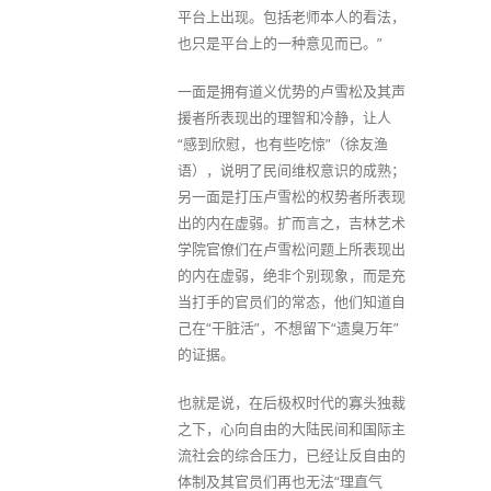
平台上出现。包括老师本人的看法，
也只是平台上的一种意见而已。”
一面是拥有道义优势的卢雪松及其声
援者所表现出的理智和冷静，让人
“感到欣慰，也有些吃惊”（徐友渔
语），说明了民间维权意识的成熟；
另一面是打压卢雪松的权势者所表现
出的内在虚弱。扩而言之，吉林艺术
学院官僚们在卢雪松问题上所表现出
的内在虚弱，绝非个别现象，而是充
当打手的官员们的常态，他们知道自
己在“干脏活”，不想留下“遗臭万年”
的证据。
也就是说，在后极权时代的寡头独裁
之下，心向自由的大陆民间和国际主
流社会的综合压力，已经让反自由的
体制及其官员们再也无法“理直气