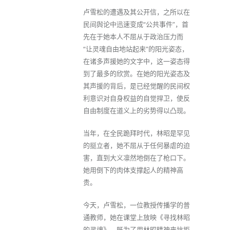
卢雪松的遭遇及其公开信，之所以在
民间舆论中迅速变成“公共事件”，首
先在于她本人不屈从于政治压力而
“让灵魂自由地站起来”的阳光姿态，
在诸多声援她的文字中，这一姿态得
到了最多的欣赏。在她的阳光姿态及
其声援的背后，是已经觉醒的民间权
利意识对自身权益的自觉捍卫，使反
自由制度在道义上的劣势得以凸现。
当年，在全民跪拜时代，林昭是罕见
的挺立者，她不屈从于任何暴虐的迫
害，直到大义凛然地倒在了枪口下。
她用倒下的肉体支撑起人的精神高
贵。
今天，卢雪松，一位教授传播学的普
通教师，她在课堂上放映《寻找林昭
的灵魂》，既为了用林昭精神来抗拒