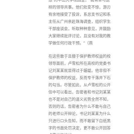
样的领导共事。他们处变不惊，游刃
有余地接受了投诉，系总支书记和系
主任从广州亲赴珠海调查，组织学生
干部座谈会，听取种种意见，并鼓励
大家继续批评讨论，且没有对我的教
学做任何行政干预。”（燕
在这些敢于且擅于保护教师权益的校
领导面前，卢雪松所在高校的党委书
记刘某某就显得过于龌龊。他非但不
保护教师的权益，反而专干落井下石
的勾当。尽管如此，从卢雪松的公开
信中可以看出，告密者和书记刘某某
也不是对自己的道义劣势全然不知，
否则的话，告密者为什么不敢与自己
的老师公开辩论，书记刘某某为什么
只进行口头告知，而不敢留下白纸黑
字的书面处罚决定，更不敢公开回答