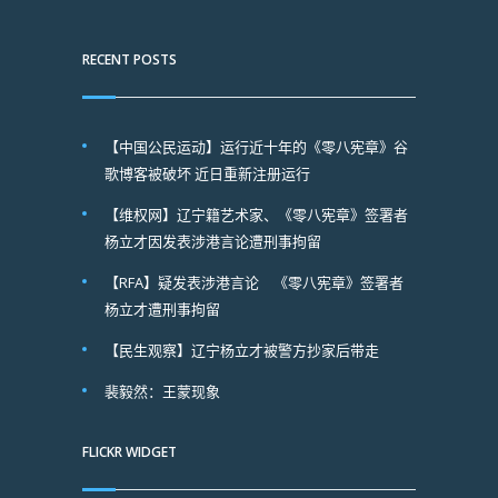
RECENT POSTS
【中国公民运动】运行近十年的《零八宪章》谷
歌博客被破坏 近日重新注册运行
【维权网】辽宁籍艺术家、《零八宪章》签署者
杨立才因发表涉港言论遭刑事拘留
【RFA】疑发表涉港言论 《零八宪章》签署者
杨立才遭刑事拘留
【民生观察】辽宁杨立才被警方抄家后带走
裴毅然：王蒙现象
FLICKR WIDGET