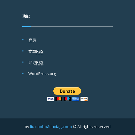
功能
登录
文章
RSS
评论
RSS
WordPress.org
by
liuxiaobo&liuxia; group
© All rights reserved