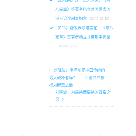
【维权网】辽宁籍艺术家、《零
八宪章》签署者杨立才因发表涉
港言论遭刑事拘留
(2019-12-13)
【RFA】疑发表涉港言论 《零八
宪章》签署者杨立才遭刑事拘留
(2019-12-12)
刘晓波：毛泽东是中国传统的
最大破坏者吗？——四论共产极
权为野蛮之最
刘晓波：为屠杀而屠杀的野蛮之
最