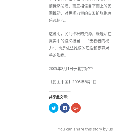
前徒然悲叹，而是相信自下而上的民
间推动，对民间力量的自发扩张抱有
乐观信心。
这说明，民间维权的资源，既是活在
真实中的道义担当——“无权者的权
力”，也是依法维权的理性和宽容对
手的胸襟。
2005年8月1日于北京家中
【民主中国】2005年8月1日
共享此文章：
点
点
点
击
击
击
以
以
以
在
在
在
Twitter
Facebook
Google+
上
上
上
共
共
共
You can share this story by using your soc
享
享
享