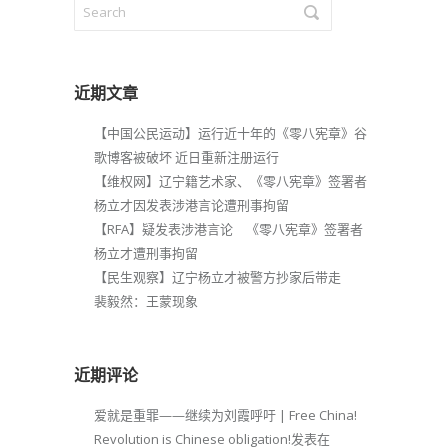
近期文章
【中国公民运动】运行近十年的《零八宪章》谷
歌博客被破坏 近日重新注册运行
【维权网】辽宁籍艺术家、《零八宪章》签署者
杨立才因发表涉港言论遭刑事拘留
【RFA】疑发表涉港言论 《零八宪章》签署者
杨立才遭刑事拘留
【民生观察】辽宁杨立才被警方抄家后带走
裴毅然：王蒙现象
近期评论
爱就是重罪——继续为刘霞呼吁 | Free China!
Revolution is Chinese obligation!
发表在