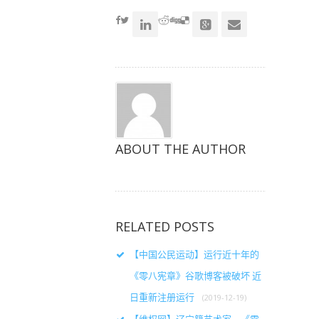
（在
（在
（在
accoun
新
新
新
窗
窗
窗
口
口
口
中
中
中
打
打
打
开）
开）
开）
ABOUT THE AUTHOR
RELATED POSTS
【中国公民运动】运行近十年的
《零八宪章》谷歌博客被破坏 近
日重新注册运行
(2019-12-19)