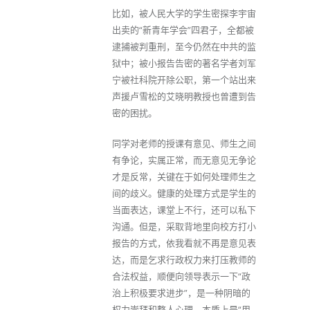
比如，被人民大学的学生密探李宇宙
出卖的“新青年学会”四君子，全都被
逮捕被判重刑，至今仍然在中共的监
狱中；被小报告告密的著名学者刘军
宁被社科院开除公职，第一个站出来
声援卢雪松的艾晓明教授也曾遭到告
密的困扰。
同学对老师的授课有意见、师生之间
有争论，实属正常，而无意见无争论
才是反常，关键在于如何处理师生之
间的歧义。健康的处理方式是学生的
当面表达，课堂上不行，还可以私下
沟通。但是，采取背地里向校方打小
报告的方式，依我看就不再是意见表
达，而是乞求行政权力来打压教师的
合法权益，顺便向领导表示一下“政
治上积极要求进步”，是一种阴暗的
权力崇拜和整人心理，本质上是“用