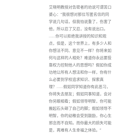
艾晓明教授对告密者的劝说可谓苦口
婆心：“我很想对那位写匿名信的同
学说几句话，但我怕说重了，伤害了
他，所以忍了又忍，没有说出口。
……你可以拒绝我讲授的知识和观
点，但是，这个世界上，有多少人和
你想法不同、意见不一样？你将来如
何与这样的人相处？难道你永远要投
靠权力控制他人的思想吗？假如你成
功地让所有人想法和你一样，你有什
么必要到学校追求知识、探索真
理？……假如同学知道你有此恶习，
你将失去朋友；假如同事知道，会对
你另眼相看；假如领导明智，你可能
搬起石头砸了自己的脚；假如领导不
明智，你的幼稚会受到鼓励，你心生
邪念而不自知。而你最大的损失可能
是，再难有人生幸福之体验。”