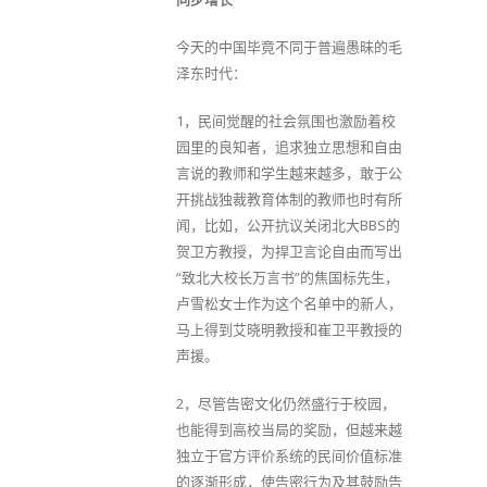
今天的中国毕竟不同于普遍愚昧的毛
泽东时代：
1，民间觉醒的社会氛围也激励着校
园里的良知者，追求独立思想和自由
言说的教师和学生越来越多，敢于公
开挑战独裁教育体制的教师也时有所
闻，比如，公开抗议关闭北大BBS的
贺卫方教授，为捍卫言论自由而写出
“致北大校长万言书”的焦国标先生，
卢雪松女士作为这个名单中的新人，
马上得到艾晓明教授和崔卫平教授的
声援。
2，尽管告密文化仍然盛行于校园，
也能得到高校当局的奖励，但越来越
独立于官方评价系统的民间价值标准
的逐渐形成，使告密行为及其鼓励告