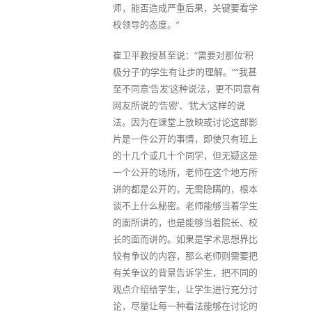
师，能否造成严重后果，关键要看学
校领导的态度。”
崔卫平教授甚至说：“需要对那位‘积
极分子’的学生有让步的理解。”“我甚
至不同意‘告发’这种说法，更不同意有
网友所说的‘告密’、‘犹大’这样的说
法。因为在课堂上放映或讨论这部影
片是一件公开的事情，即使只有班上
的十几个或几十个同学，但无疑这是
一个公开的场所，老师在这个地方所
讲的都是公开的，无需隐瞒的，根本
谈不上什么秘密。老师能够当着学生
的面所讲的，也是能够当着院长、校
长的面而讲的。如果是学术思想界比
较有争议的内容，那么老师则需要把
有关争议的背景告诉学生，把不同的
观点介绍给学生，让学生进行充分讨
论，尽量让每一种看法能够在讨论的