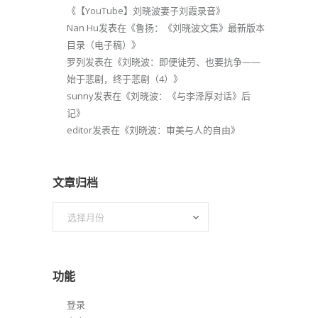
《
【YouTube】刘晓波妻子刘霞录音
》
Nan Hu
发表在《
鲁扬：《刘晓波文集》最新版本
目录（电子稿）
》
罗列
发表在《
刘晓波：即便徒劳、也要抗争——
始于悲剧，终于悲剧（4）
》
sunny
发表在《
刘晓波：《与李泽厚对话》后
记
》
editor
发表在《
刘晓波：审美与人的自由
》
文章归档
文
章
归
档
功能
登录