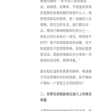
善意的期待：“至今没人来找我谈
话，但我想，如果有，不管是校领导
还是那些身着制服的其他什么人，我
愿意用真实的善意，说一说我的人生
理想。阴沉沉的生活，我们都去试
试，哪怕只像林昭那样的百分之一，
用自己的生命给它一线光。明亮些不
好吗？我不知道我是否很幼稚，也不
知道是否只是想想容易。但我还是愿
意试试。我能否奉献出也分享到一次
愉快的谈话呢，我等待着。”
面对如此温和而善意的期待，难道敢
于作出停课处罚的校党委，就不敢给
卢雪松一个堂堂正正的回答吗？
二、告密及其鼓励者在道义上的臭名
昭著
卢雪松的良知被她的学生所出卖，被