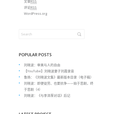
文章
RSS
评论
RSS
WordPress.org
POPULAR POSTS
刘晓波：审美与人的自由
【YouTube】刘晓波妻子刘霞录音
鲁扬：《刘晓波文集》最新版本目录（电子稿）
刘晓波：即便徒劳、也要抗争——始于悲剧，终
于悲剧（4）
刘晓波：《与李泽厚对话》后记