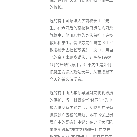
的校长。
远的有中国政法大学前校长江平先
生，在六四后的高校整肃运动的肃杀
气氛中，他用巧妙的办法保护了许多
教师和学生。贺卫方先生曾在《江平
教授被免去校长职务》一文中，用自
己的亲历来现身说法，证明在1990年
1月的严酷气氛中，江平先生是如何
把贺卫方调入政法大学，从而成就了
今天的著名法学家。
近的有中山大学领导层对艾晓明教授
的保护，当一封冒充“全体同学”的小
报告送交有关领导后，艾晓明并没有
遭遇到卢雪松的麻烦，她在《保卫灵
魂自由的姿态》中说：在史学大师陈
寅恪实践其“独立之精神与自由之思
想”的中山大学校园里，“我有幸与这