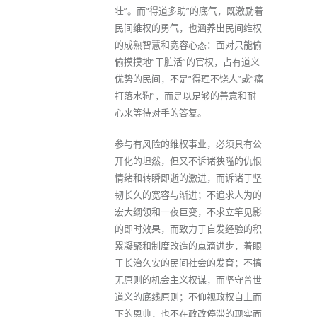
壮”。而“得道多助”的底气，既激励着
民间维权的勇气，也涵养出民间维权
的成熟智慧和宽容心态：面对只能偷
偷摸摸地“干脏活”的官权，占有道义
优势的民间，不是“得理不饶人”或“痛
打落水狗”，而是以足够的善意和耐
心来等待对手的答复。
参与有风险的维权事业，必须具有公
开化的坦然，但又不诉诸狭隘的仇恨
情绪和转瞬即逝的激进，而诉诸于坚
韧长久的宽容与渐进；不追求人为的
宏大纲领和一夜巨变，不求立竿见影
的即时效果，而致力于自发经验的积
累凝聚和制度改造的点滴进步，着眼
于长治久安的民间社会的发育；不搞
无原则的机会主义权谋，而坚守普世
道义的底线原则；不仰视政权自上而
下的恩典，也不在政改停滞的现实面