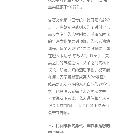
血染红顶子”的行为。
告密文化是中国传统中最丑陋的部分
之一，唐朝女皇武则天为了对付异己
而设立专门的告密制度，毛泽东时代
的告密文化发展到顶峰，告密者遍地
都是，每个人都保持着高度警惕，都
在瞪大眼睛寻找“敌人”。以至于，夫
妻之间的床榻之语，父子之间的私下
议论，朋友之间的酒后闲谈，都可能
在第二天早晨就变成某人的“罪证”，
结果是无所不在的人人自危的恐怖气
氛，已经深入到每个人的灵魂之中，
不要说私下言谈、私人通信和个人日
记会变成“罪证”，甚至连梦中呓语也
会带来麻烦。
三、民间维权的勇气、理性和宽容的
同步增长