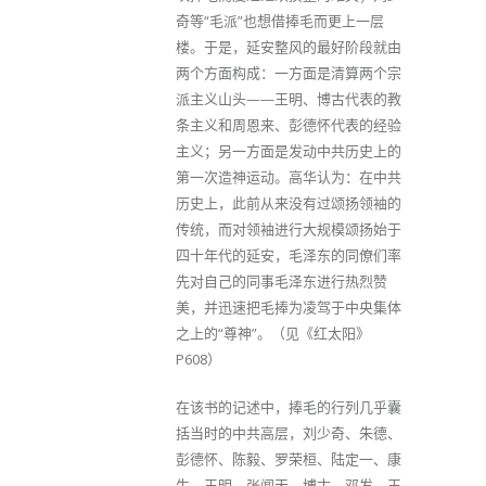
奇等“毛派”也想借捧毛而更上一层
楼。于是，延安整风的最好阶段就由
两个方面构成：一方面是清算两个宗
派主义山头——王明、博古代表的教
条主义和周恩来、彭德怀代表的经验
主义；另一方面是发动中共历史上的
第一次造神运动。高华认为：在中共
历史上，此前从来没有过颂扬领袖的
传统，而对领袖进行大规模颂扬始于
四十年代的延安，毛泽东的同僚们率
先对自己的同事毛泽东进行热烈赞
美，并迅速把毛捧为凌驾于中央集体
之上的“尊神”。（见《红太阳》
P608）
在该书的记述中，捧毛的行列几乎囊
括当时的中共高层，刘少奇、朱德、
彭德怀、陈毅、罗荣桓、陆定一、康
生、王明、张闻天、博古、邓发、王