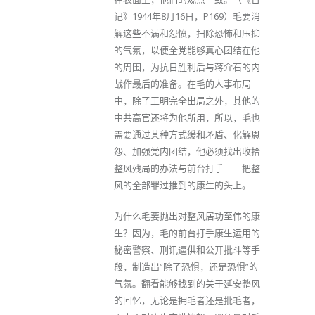
记》1944年8月16日，P169）毛要消
解这些不满和怨愤，扫除恐怖和压抑
的气氛，以便全党能够真心团结在他
的周围，为抗日胜利后与蒋介石的内
战作最后的准备。在毛的人事布局
中，除了王明完全出局之外，其他的
中共高官还将为他所用，所以，毛也
需要通过某种方式缓和矛盾、化解恩
怨、加强党内团结，他必须找出收拾
整风残局的办法与前台打手——把整
风的全部罪过推到的康生的头上。
为什么毛要抛出对整风居功至伟的康
生？因为，毛的前台打手康生运用的
秘密警察、刑讯逼供和公开批斗等手
段，制造出“除了恐惧，还是恐惧”的
气氛。翻看能够找到的关于延安整风
的回忆，无论是拥毛者还是批毛者，