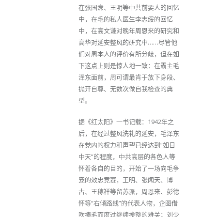
在张国焘、王明等中共前要人的回忆
中，在毛的私人医生李志绥的回忆
中，在高文谦对晚年周恩来的研究和
高华对延安整风的研究中……尽管他
们对周本人的评价有所分歧，但在如
下这点上则是惊人地一致：在霸主毛
泽东面前，周可谓最肯于放下身段、
抛开自尊、无数次做自我检查的典
型。
据《红太阳》一书记载：1942年之
后，在经过整风洗礼的延安，毛泽东
在党内的权力和声望已经达到“如日
中天”的程度，中共高层的各色人等
怀着各自的目的，开始了一场向毛争
宠的效忠竞赛，王明、张闻天、博
古、王稼祥等留苏派，周恩来、彭德
怀等“右倾路线”的代表人物，企图借
吹捧毛而度过继续挨整的难关；刘少