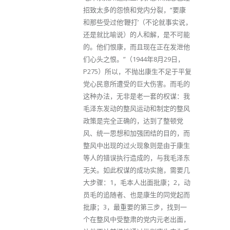
招致太多的怨愤和党内分裂，“要康
和那些受过他‘鞭打’（不论就事实说，
还是就比喻说）的人和解，是不可能
的。他们恨康，而且现在正在发泄他
们心头之恨。”（1944年8月29日，
P275）所以，不抛出康生不足于平复
党心民意所遭受的巨大伤害。而毛的
这种办法，无非是老一套的权谋：我
毛泽东发动的整风运动和制定的整风
政策是完全正确的，达到了整顿党
风、统一思想和加强团结的目的，而
整风中出现的过火现象则是由于康生
等人的错误执行造成的，与我毛泽东
无关。如此权谋的成功实施，需要几
大步骤：1，毛本人出面批康；2，动
员毛的追随者、也是康生的同党起而
批康；3，最重要的第三步，找到一
个在整风中受整肃的党内元老出面，