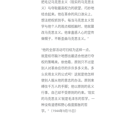
把毛记马克思主义（现实的马克思主
义）与夺取最高权力的欲望，巧妙地
结合起来。他在革命的风口浪尖上，
想法把权抓到手。每当马克思主义哲
学与他个人的观点相抵触时，他就篡
改马克思主义。他拿蛊惑人心的宣传
做幌子，不断歪曲马克思主义。”
“他的全部活动可归结为这样一点，
就是绞尽脑汁地想出最适合他进行夺
权的策略来。依他看，原则只不过是
别人对革命应尽的许许多多义务。多
么实用主义的公式呵！这就是他怎样
使别人服从他的意志的办法。原则束
缚住千万人的手脚；他以原则的名义
行事，自己却不受原则的约束。‘现实
的马克思主义’就是毛泽东的哲学，一
种没有道德和野心极度膨胀的哲
学。”（1944年9月15日）