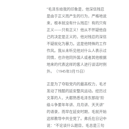
“毛泽东给我的印象是，他深信残忍
是由于正义而产生的行为，严格地说
来，根本就没有什么残忍！有的只有
正义——只有正义！他从不怀疑他自
己的决定是正义的，他对残忍的深信
不疑就化为暴力。这是他特殊的工作
作风。我从未听见他对什么人表示过
同情，也许他同外国人或者其他根据
地来的代表这样的客人进行谈话时例
外。（1945年3月15日）
正是为了夺取党内的最高权力，毛才
发动了残酷的延安整风运动。经历过
文革的人，大都熟悉毛泽东那段“阶
级斗争要年年讲、月月讲、天天讲”
的语录，而早在延安时期，毛就开始
这样教导中共全党了。弗氏在日记中
说：“不论谈什么题目，毛总是三句