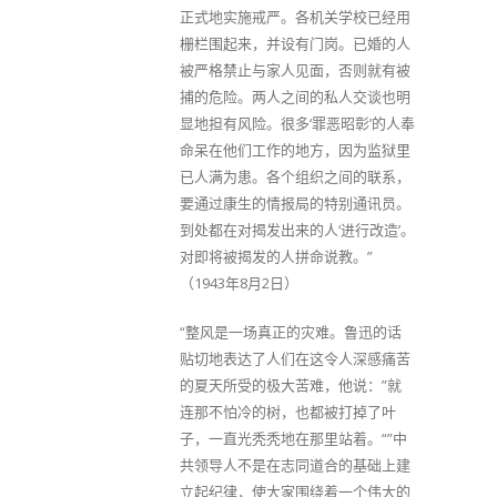
正式地实施戒严。各机关学校已经用
栅栏围起来，并设有门岗。已婚的人
被严格禁止与家人见面，否则就有被
捕的危险。两人之间的私人交谈也明
显地担有风险。很多‘罪恶昭彰’的人奉
命呆在他们工作的地方，因为监狱里
已人满为患。各个组织之间的联系，
要通过康生的情报局的特别通讯员。
到处都在对揭发出来的人‘进行改造’。
对即将被揭发的人拼命说教。”
（1943年8月2日）
“整风是一场真正的灾难。鲁迅的话
贴切地表达了人们在这令人深感痛苦
的夏天所受的极大苦难，他说：”就
连那不怕冷的树，也都被打掉了叶
子，一直光秃秃地在那里站着。“”中
共领导人不是在志同道合的基础上建
立起纪律，使大家围绕着一个伟大的