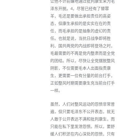
让他不计前嫌地通过批判康生来为毛
泽东开脱。4，尽管已经有了替罪
羊，毛还是要做出承担责任的高姿
态，但康生承担的是实实在在的责
任，而毛承担的是抽象的虚幻的责
任。也就是说，当抗日战争即将胜
利、国共两党的内战即将登场之时，
毛最需要的不再是党内整肃而是全党
的团结。所以，尽快让全党摆脱整风
阴影，不仅需要毛本人出面指责康
生，更需要一位有分量的前台打手，
正如整风时期需要康生充当前台打手
一样。
虽然，人们对整风运动的怨愤非常普
遍，但只要毛泽东不公开表态，就无
人敢于公开表达不满和批判康生，而
只能在私下里发泄怨愤。所以，要舒
缓人们积淤在内心深处的怨愤，只有