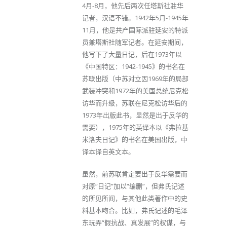
4月-8月，他先后两次任塔斯社驻华
记者，汉语不错。1942年5月-1945年
11月，他是共产国际派驻延安的特派
员兼塔斯社随军记者。在延安期间，
他写下了大量日记，后在1973年以
《中国特区：1942-1945》的书名在
苏联出版（中苏对立因1969年的局部
武装冲突和1972年的美国总统尼克松
访华而升级，苏联在尼克松访华后的
1973年出版此书，显然是出于反华的
需要），1975年的英译本以《弗拉基
米洛夫日记》的书名在美国出版，中
译本译自英文本。
虽然，前苏联肯定要出于反华需要而
对原“日记”加以“编删”，但弗氏记述
的所见所闻，与其他此类著作中的史
料基本吻合。比如，弗氏记述的毛泽
东玩弄“假抗战、真发展”的权谋，与