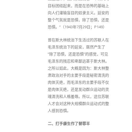
目标团结起来，而是在恐怖的基础上
向人们灌输盲目的奴隶主义。延安的
整个气氛就是恐惧，除了恐惧，还是
恐惧。“（1943年7月29日；P149）
曾在斯大林统治下生活过的苏联人在
毛泽东统治下的延安，居然产生了
“除了恐惧，还是恐惧”的感觉，可见
毛泽东的残忍和卑鄙远甚于斯大林。
之所以如此，大概是因为：斯大林整
肃政治对手的主要手段是秘密清洗的
肉体灭绝，而毛泽东的主要手段不仅
是肉体灭绝，还是发动群众运动的灵
魂清洗和人格羞辱。所以，这位苏联
人才会对这种大规模群众运动式的整
人感到恐惧。
二、打手康生作了替罪羊