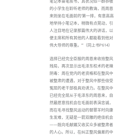
笔记本奋笔疾书，其状况似一群恭敬
的小学生在聆听老师的教诲，而周恩
来则坐在毛面前的‘第一排，有意高高
地举持小笔记本，稍微有点晃动，引
人注目地在记录那篇伟大的讲话，以
便主席和所有其他的人都能看到他对
伟大导师的尊重。’”（同上书P614）
选择已经完全臣服的周恩来收拾整风
残局，再次显示出毛泽东权术的老辣
阴毒：周在党内的老资格和在整风中
被整肃的遭遇，对于整风中那些倍受
冤屈的老干部极具劝诱力。在整风中
已经完全屈从于毛泽东的周恩来，自
然最愿意找机会在毛面前表演忠诚，
而在毛寻找整风运动的替罪羊时向康
生发难，无疑是一箭双雕的绝佳机会
——既向毛献媚又收买众多被整肃者
的人心。所以，在纠正整风偏差的中