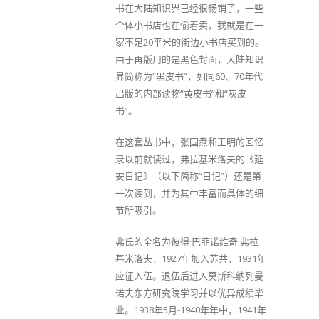
书在大陆知识界已经很畅销了，一些
个体小书店也在偷着卖，我就是在一
家不足20平米的街边小书店买到的。
由于再版用的是黑色封面，大陆知识
界简称为“黑皮书”，如同60、70年代
出版的内部读物“黄皮书”和“灰皮
书”。
在这套丛书中，张国焘和王明的回忆
录以前就读过，弗拉基米洛夫的《延
安日记》（以下简称“日记”）还是第
一次读到，并为其中丰富而具体的细
节所吸引。
弗氏的全名为彼得·巴菲诺维奇·弗拉
基米洛夫，1927年加入苏共，1931年
应征入伍。退伍后进入莫斯科纳列曼
诺夫东方研究院学习并以优异成绩毕
业。1938年5月-1940年年中，1941年