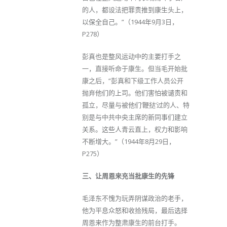
的人，都设法把罪责推到康生头上，
以保全自己。”（1944年9月3日，
P278）
彭真也是整风运动中的主要打手之
一，直接听命于康生。但当毛开始批
康之后，“彭真和下级工作人员公开
抛弃他们的上司。他们害怕被谴责和
孤立，尽量与被他们‘鞭挞’过的人、特
别是与中共中央主席的新同事们建立
关系。这些人青云直上，权力和影响
不断增大。”（1944年8月29日，
P275）
三、让周恩来充当批康生的先锋
毛泽东不愧为玩弄阴谋政治的老手，
他为平息众怒和收拾残局，最后选择
周恩来作为整肃康生的前台打手。