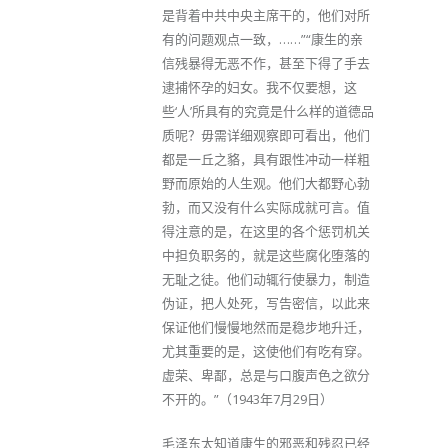
是背着中共中央主席干的，他们对所
有的问题观点一致，……”“康生的亲
信残暴得无恶不作，甚至下得了手去
逮捕怀孕的妇女。我不仅要想，这
些‘人’所具有的究竟是什么样的道德品
质呢？毋需详细观察即可看出，他们
都是一丘之貉，具有跟性冲动一样粗
野而原始的人生观。他们大都野心勃
勃，而又没有什么实际成就可言。值
得注意的是，在这里的各个惩罚机关
中担负职务的，就是这些腐化堕落的
无耻之徒。他们动辄行使暴力，制造
伪证，把人处死，写告密信，以此来
保证他们慢慢地然而是稳步地升迁，
尤其重要的是，这使他们有吃有穿。
虚荣、卑鄙，总是与口腹声色之欲分
不开的。”（1943年7月29日）
毛泽东太知道康生的邪恶和残忍已经