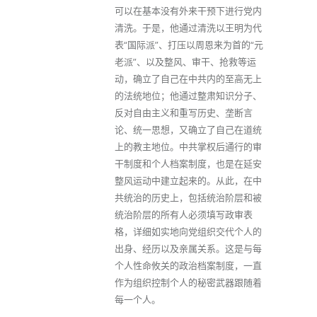
可以在基本没有外来干预下进行党内
清洗。于是，他通过清洗以王明为代
表“国际派”、打压以周恩来为首的“元
老派”、以及整风、审干、抢救等运
动，确立了自己在中共内的至高无上
的法统地位；他通过整肃知识分子、
反对自由主义和重写历史、垄断言
论、统一思想，又确立了自己在道统
上的教主地位。中共掌权后通行的审
干制度和个人档案制度，也是在延安
整风运动中建立起来的。从此，在中
共统治的历史上，包括统治阶层和被
统治阶层的所有人必须填写政审表
格，详细如实地向党组织交代个人的
出身、经历以及亲属关系。这是与每
个人性命攸关的政治档案制度，一直
作为组织控制个人的秘密武器跟随着
每一个人。