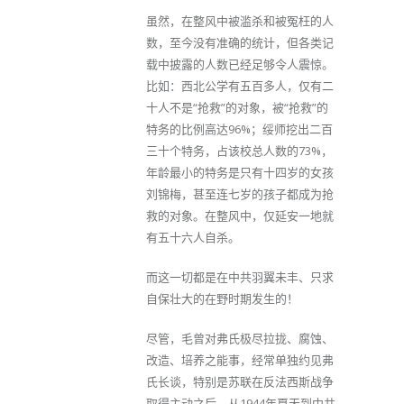
虽然，在整风中被滥杀和被冤枉的人
数，至今没有准确的统计，但各类记
载中披露的人数已经足够令人震惊。
比如：西北公学有五百多人，仅有二
十人不是“抢救”的对象，被“抢救”的
特务的比例高达96%；绥师挖出二百
三十个特务，占该校总人数的73%，
年龄最小的特务是只有十四岁的女孩
刘锦梅，甚至连七岁的孩子都成为抢
救的对象。在整风中，仅延安一地就
有五十六人自杀。
而这一切都是在中共羽翼未丰、只求
自保壮大的在野时期发生的！
尽管，毛曾对弗氏极尽拉拢、腐蚀、
改造、培养之能事，经常单独约见弗
氏长谈，特别是苏联在反法西斯战争
取得主动之后，从1944年夏天到中共