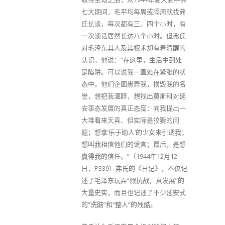
七大期间，毛平均每周或隔周就找弗
氏长谈，每次都有三、四个小时，有
一次谈话居然长达八个小时。但弗氏
对毛泽东其人及其权术却有着清醒的
认识，他说：“在这里，生活中到处
是陷阱。可以说我一直处在紧张的状
态中。他们企图愚弄我，损毁我的名
誉，想把我灌醉，想找出莫斯科对延
安事态发展的真正态度：向我提出一
大堆看来天真、但实际是狡猾的问
题；想拿‘乐于助人’的少女来引诱我；
想叫我相信他们的谎言；最后，是想
赢得我的信任。”（1944年12月12
日，P339）弗氏的《日记》，不仅记
述了毛泽东玩弄“假抗战，真发展”的
大量史实，而且也记述了不少延安式
的“洗脑”和“整人”的残酷。