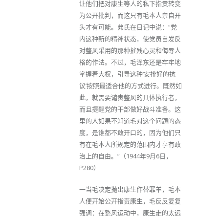
让他们把对康生等人的私下指责转变
为公开批判，而这只有毛本人亲自开
头才有可能。弗氏在日记中说：“党
内这种新的精神状态，使党员自发反
对整风采用的那种摧残心灵和侮辱人
格的作法。不过，毛泽东还是牢牢地
掌握着大权，引导这种‘安排好的抗
议’按照最适合他的方式进行。既然如
此，就需要谴责整风的具体执行者，
而且提醒党的干部做好战斗准备。这
里的人如果不知道毛对这个问题的态
度，是谁都不敢开口的，因为他们只
有在毛本人所规定的范围内才享有政
治上的自由。”（1944年9月6日，
P280）
一当毛决定抛出康生作替罪羊，毛本
人便开始公开指责康生，毛反反复复
强调：在整风运动中，康生走的太远