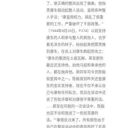
了，使正确的整风出现了偏差。他指
责康生煽动起整人运动、滥用各种整
人手法：“康滥用权力，搞乱了很重
要的工作，严重破坏了干部政策。”
（1944年8月26日，P274）以前支持
康生的人和参与整人的其他人，也学
着毛泽东的样子，纷纷起来把罪责推
到康生，在会上对康生群起而攻之：
“康生的集团在土崩瓦解。甚至那些
最近还支持他，拍他马屁和奉承他的
人，都在抛弃他。新四军司令员陈毅
就是其中之一。陈毅直到昨天还是康
生的忠实支持者，现在不仅不承认自
己与康有任何私交，而且在谈话中还
说了些批评康和对康很不尊重的话。
……甚至在同我的一次谈话中，陈毅
也忍不住和我说了一些挖苦康的
话。”“事情反过来了。所有那些由于
自己在整风运动中的表现而坏了名声