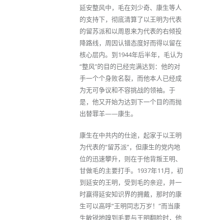
延安整风中，毛在刘少奇、康生等人
的支持下，彻底清算了以王明为代表
的留苏派和以周恩来为代表的右倾投
降路线，周因认错态度好而得以留在
核心层内。到1944年后半年，毛认为
“整风”的目的已经完满达到：他的对
手一个个身败名裂，而他本人已经成
为无可争议和不容挑战的领袖。于
是，他又开始为达到下一个目的而抛
出替罪羊——康生。
康生在中共内的仕途，起家于以王明
为代表的“留苏派”，但康生的党内地
位的迅速攀升，则在于他背叛王明、
甘做毛的主要打手。1937年11月，初
到延安的王明，受到毛的亲迎，并一
时赢得延安知识界的拥戴，那时的康
生可以高呼“王明同志万岁！”而当康
生敏锐地嗅到毛要与王明翻脸时，他