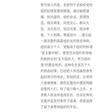
更为惊人的是，毛把列宁式极权党的
组织纪律发展到极端，通过秘密逮
捕、刑讯逼供、组织会议、思想改
造、相互揭发、向党交心、群众大
会、当众检讨、坦白光荣、政治审
查、个人档案、等级划分……建立起
一套完整的高度组织化的效忠体制，
组织高于个人、党魁高于组织的所谓
“民主集中制”，使党员对组织和领袖
的依附达到“生为组织人，死为组织
鬼”的愚忠地步。这种完全泯灭个人
的铁血纪律，已经把人性扭曲到丧失
起码常识的地步。否则的话，正常的
人很难想象：那些在整风中遭受残酷
迫害的人们，除了极少数人之外，大
多数人既没有选择反抗，也没在有机
会离开延安的条件下逃离，而是选择
了留下来等待组织的平反。