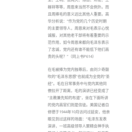
稼祥等等，周恩来当然不会例外。而
且周捧毛的意义远比其他人重要。高
华分析说：“作为党的几个历史时期
的主要领导人，周恩来对毛表示心悦
诚服，对其他老干部将有着重要的示
范作用，如今周恩来都向毛泽东表示
了忠诚，党内还有谁不能低下他们高
贵的头呢？”（同上书P614）
在毛被捧为党内独尊后，由刘少奇鼓
吹的“毛泽东思想”也就成为全党的“圣
经”。毛在日常事务中与党内其他同
僚拉开了距离，毛的演讲已经变成了
“主教兼先知的布道”，坐在下面听讲
的党内高官们则是信徒。美国记者白
修德于1944年10月访问过延安，他亲
眼见到过这样的场面：“毛泽东发表
演讲，一班高级领导人聚精会神手执