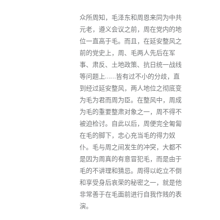
众所周知，毛泽东和周恩来同为中共
元老，遵义会议之前，周在党内的地
位一直高于毛。而且，在延安整风之
前的党史上，周、毛两人先后在军
事、肃反、土地政策、抗日统一战线
等问题上……皆有过不小的分歧，直
到经过延安整风，两人地位之彻底变
为毛为君而周为臣。在整风中，周成
为毛的重要整肃对象之一，周不得不
被迫检讨。自此以后，周便完全匍匐
在毛的脚下，忠心充当毛的得力奴
仆。毛与周之间发生的冲突，大都不
是因为周真的有意冒犯毛，而是由于
毛的不讲理和猜忌。周得以屹立不倒
和享受身后哀荣的秘密之一，就是他
非常善于在毛面前进行自我作贱的表
演。