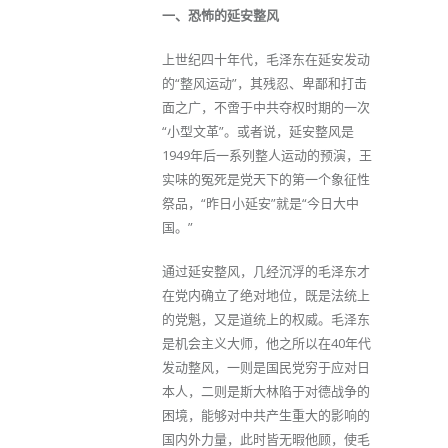
一、恐怖的延安整风
上世纪四十年代，毛泽东在延安发动
的“整风运动”，其残忍、卑鄙和打击
面之广，不啻于中共夺权时期的一次
“小型文革”。或者说，延安整风是
1949年后一系列整人运动的预演，王
实味的冤死是党天下的第一个象征性
祭品，“昨日小延安”就是“今日大中
国。”
通过延安整风，几经沉浮的毛泽东才
在党内确立了绝对地位，既是法统上
的党魁，又是道统上的权威。毛泽东
是机会主义大师，他之所以在40年代
发动整风，一则是国民党穷于应对日
本人，二则是斯大林陷于对德战争的
困境，能够对中共产生重大的影响的
国内外力量，此时皆无暇他顾，使毛