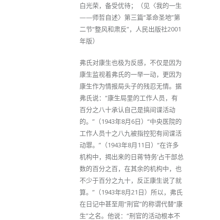
白光荣，备受优待；（见〈我的一生
——师哲自述〉第三篇“革命圣地”第
二节“整风和肃反”，人民出版社2001
年版）
弗氏对康生也极为反感，不仅是因为
康生监视着弗氏的一举一动，更因为
康生作为情报局头子的残忍无情。据
弗氏说：“康生局里的工作人员，有
百分之八十承认自己是搞间谍活动
的。”（1943年8月6日）“中央医院的
工作人员十之八九被指控犯有间谍活
动罪。”（1943年8月11日）“在许多
机构中，揭出来的日蒋‘特务’占干部总
数的百分之百，在其余的机构中，也
不少于百分之九十，反正康生说了就
算。”（1943年8月21日）所以，弗氏
在日记中甚至用“刑官”的称谓代替“康
生”之名。他说：“刑官的活动根本不