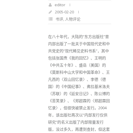
editor
2005-02-20
书评
,
人物评论
在八十年代，大陆的“东方出版社”曾
内部出版了一批关于中国现代史和中
共党史的“现代稀见史料书系”，其中
包括张国焘《我的回忆》、王明的
《中共五十年》、盛岳（美国）的
《莫斯科中山大学和中国革命》、王
凡西的〈双山回忆录〉、李德（德
国）的《中国纪事》、弗拉基米洛夫
（苏联）的《延安日记》、陈公博的
《苦笑录》、《郑超霖的〈郑超霖回
忆录〉，但很快被禁止发行。2004
年，该出版社再次以“内部发行仅供
研究”的名义出版了内部限量发行
版，没过多久，再遭到查封，但这套