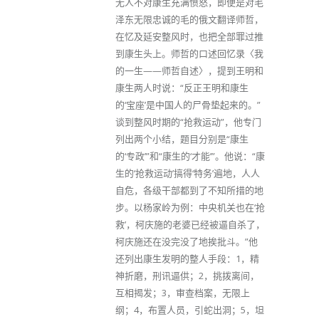
无人不对康生充满愤怒，即便是对毛
泽东无限忠诚的毛的俄文翻译师哲，
在忆及延安整风时，也把全部罪过推
到康生头上。师哲的口述回忆录〈我
的一生——师哲自述〉，提到王明和
康生两人时说：“反正王明和康生
的‘宝座’是中国人的尸骨垫起来的。”
谈到整风时期的“抢救运动”，他专门
列出两个小结，题目分别是“康生
的‘专政’”和“康生的‘才能’”。他说：“康
生的‘抢救运动’搞得‘特务’遍地，人人
自危，各级干部都到了不知所措的地
步。以杨家岭为例：中央机关也在‘抢
救’，柯庆施的老婆已经被逼自杀了，
柯庆施还在没完没了地挨批斗。”他
还列出康生发明的整人手段：1，精
神折磨，刑讯逼供；2，挑拨离间，
互相揭发；3，审查档案，无限上
纲；4，布置人员，引蛇出洞；5，坦