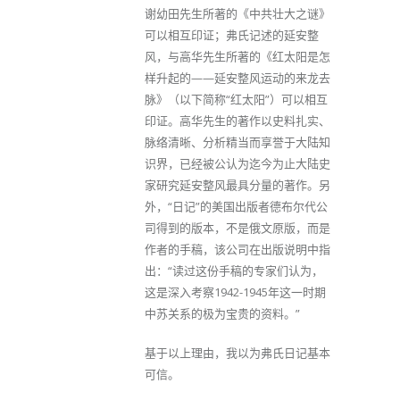
谢幼田先生所著的《中共壮大之谜》
可以相互印证；弗氏记述的延安整
风，与高华先生所著的《红太阳是怎
样升起的——延安整风运动的来龙去
脉》（以下简称“红太阳”）可以相互
印证。高华先生的著作以史料扎实、
脉络清晰、分析精当而享誉于大陆知
识界，已经被公认为迄今为止大陆史
家研究延安整风最具分量的著作。另
外，“日记”的美国出版者德布尔代公
司得到的版本，不是俄文原版，而是
作者的手稿，该公司在出版说明中指
出：“读过这份手稿的专家们认为，
这是深入考察1942-1945年这一时期
中苏关系的极为宝贵的资料。”
基于以上理由，我以为弗氏日记基本
可信。