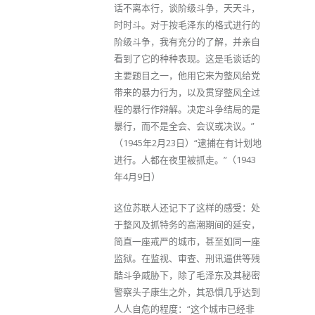
话不离本行，谈阶级斗争，天天斗，
时时斗。对于按毛泽东的格式进行的
阶级斗争，我有充分的了解，并亲自
看到了它的种种表现。这是毛谈话的
主要题目之一，他用它来为整风给党
带来的暴力行为，以及贯穿整风全过
程的暴行作辩解。决定斗争结局的是
暴行，而不是全会、会议或决议。”
（1945年2月23日）“逮捕在有计划地
进行。人都在夜里被抓走。”（1943
年4月9日）
这位苏联人还记下了这样的感受：处
于整风及抓特务的高潮期间的延安，
简直一座戒严的城市，甚至如同一座
监狱。在监视、审查、刑讯逼供等残
酷斗争威胁下，除了毛泽东及其秘密
警察头子康生之外，其恐惧几乎达到
人人自危的程度：“这个城市已经非