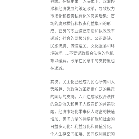
容缓。在稳定第一的决策下，政治停
滞和经济发展的跛足改革，导致权力
市场化和权贵私有化的恶劣后果：官
场的腐败横行和权贵利益集团的形
成，官员的职业道德崩溃和执政效率
递减；社会的两极分化、公正奇缺、
民怨沸腾、诚信荒芜、文化堕落和环
境破坏……不要说政权合法性的危机
难以缓解，改革在民意中的支持度也
在递减。
其次，民主化已经成为民心所向和大
势所趋，为政治改革提供广泛的民意
的国际的支持。六四造成政权合法性
的急剧流失和民间人权意识的普遍觉
醒，经济市场化带来私人财富的快速
增加，民间力量的持续扩张和社会的
日益多元化：利益分化和价值分化，
个人生存空间拓展，民间权利意识的