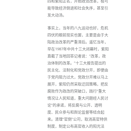
四和紫阳正名，开始政治改革，极可
能导致经济倒退和社会失序，甚至引
发大动汤。
事实上，当年的八九运动也好，危机
四伏的眼前现实也罢，主要是由于大
陆政治改革的严重滞后。遥忆当年，
早在1987年中共十三大闭幕时，紫阳
直截了当地回答记者说：“改革，政
治体制的改革。”十三大报告提出的
民主化、法制化和党政分开，即便由
于党内阻力过大，党政分开难以马上
展开，紫阳仍然采取迂回策略，把反
腐败作为政改的突破口，践行“重大
情况让人民知道，重大问题经人民讨
论”的承诺，将反腐与公开、透明
度、民众参与和舆论监督等结合起
来。清理“官倒”公司，取消高官特供
制度，制定公布高官收入的阳光法