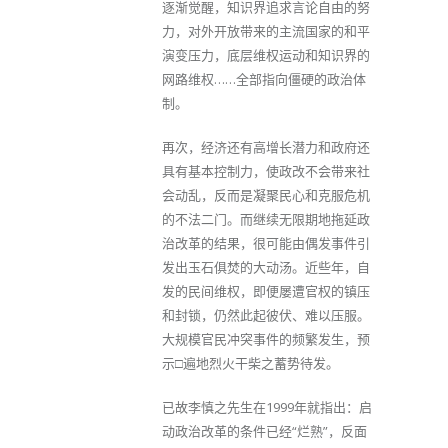
逐渐觉醒，知识界追求言论自由的努
力，对外开放带来的主流国家的和平
演变压力，底层维权运动和知识界的
网路维权……全部指向僵硬的政治体
制。
再次，经济还有高增长潜力和政府还
具有基本控制力，使政改不会带来社
会动乱，反而是凝聚民心和克服危机
的不法二门。而继续无限期地拖延政
治改革的结果，很可能由偶发事件引
发出玉石俱焚的大动汤。近些年，自
发的民间维权，即便屡遭官权的镇压
和封锁，仍然此起彼伏、难以压服。
大规模官民冲突事件的频繁发生，预
示□遍地烈火干柴之蓄势待发。
已故李慎之先生在1999年就指出：启
动政治改革的条件已经“烂熟”，反面