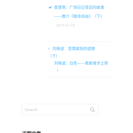
曾慧燕：广场日记背后的故事
——推介《致命自由》（下）
(2019-05-25)
刘晓波：悲情紫阳的遗憾
（下）
刘晓波：白色——奥斯维辛之祭