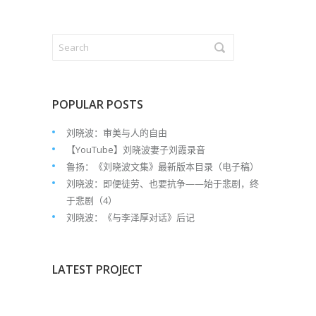
POPULAR POSTS
刘晓波：审美与人的自由
【YouTube】刘晓波妻子刘霞录音
鲁扬：《刘晓波文集》最新版本目录（电子稿）
刘晓波：即便徒劳、也要抗争——始于悲剧，终
于悲剧（4）
刘晓波：《与李泽厚对话》后记
LATEST PROJECT