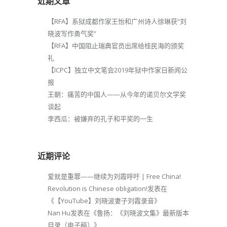
近期文章
【RFA】系狱成都作家王怡和广州诗人徐琳获“刘
晓波写作勇气奖”
【RFA】中国阻止瑞典官员出席给桂民海的颁奖
礼
【ICPC】独立中文笔会2019年狱中作家日新闻公
报
王朝：痛苦的中国人——从今年的诺贝尔文学奖
谈起
李西瓜：被嫌弃的孔子和平奖的一生
近期评论
爱就是重罪——继续为刘霞呼吁 | Free China!
Revolution is Chinese obligation!
发表在
《
【YouTube】刘晓波妻子刘霞录音
》
Nan Hu
发表在《
鲁扬：《刘晓波文集》最新版本
目录（电子稿）
》