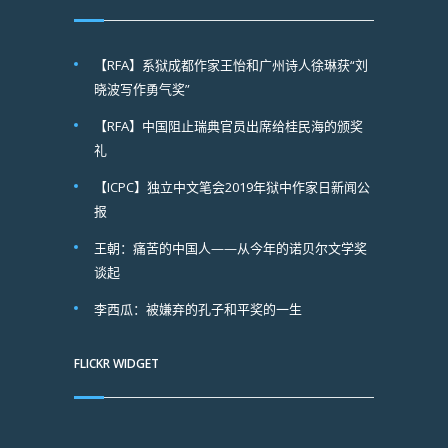
【RFA】系狱成都作家王怡和广州诗人徐琳获“刘
晓波写作勇气奖”
【RFA】中国阻止瑞典官员出席给桂民海的颁奖
礼
【ICPC】独立中文笔会2019年狱中作家日新闻公
报
王朝：痛苦的中国人——从今年的诺贝尔文学奖
谈起
李西瓜：被嫌弃的孔子和平奖的一生
FLICKR WIDGET