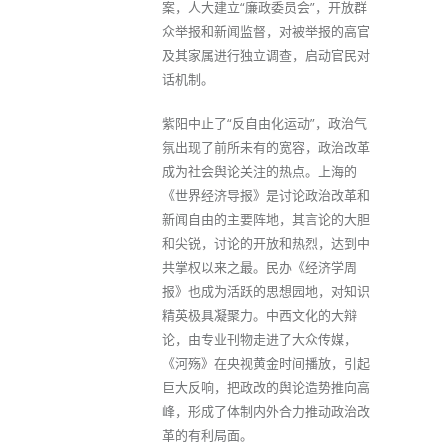
案，人大建立“廉政委员会”，开放群
众举报和新闻监督，对被举报的高官
及其家属进行独立调查，启动官民对
话机制。
紫阳中止了“反自由化运动”，政治气
氛出现了前所未有的宽容，政治改革
成为社会舆论关注的热点。上海的
《世界经济导报》是讨论政治改革和
新闻自由的主要阵地，其言论的大胆
和尖锐，讨论的开放和热烈，达到中
共掌权以来之最。民办《经济学周
报》也成为活跃的思想园地，对知识
精英极具凝聚力。中西文化的大辩
论，由专业刊物走进了大众传媒，
《河殇》在央视黄金时间播放，引起
巨大反响，把政改的舆论造势推向高
峰，形成了体制内外合力推动政治改
革的有利局面。