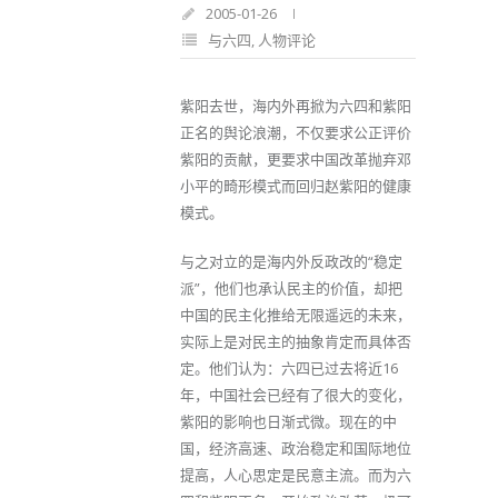
2005-01-26
与六四
,
人物评论
紫阳去世，海内外再掀为六四和紫阳
正名的舆论浪潮，不仅要求公正评价
紫阳的贡献，更要求中国改革抛弃邓
小平的畸形模式而回归赵紫阳的健康
模式。
与之对立的是海内外反政改的“稳定
派”，他们也承认民主的价值，却把
中国的民主化推给无限遥远的未来，
实际上是对民主的抽象肯定而具体否
定。他们认为：六四已过去将近16
年，中国社会已经有了很大的变化，
紫阳的影响也日渐式微。现在的中
国，经济高速、政治稳定和国际地位
提高，人心思定是民意主流。而为六