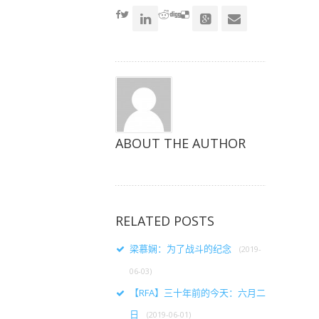
新
新
新
窗
窗
窗
口
口
口
中
中
中
打
打
打
开）
开）
开）
ABOUT THE AUTHOR
RELATED POSTS
梁慕娴：为了战斗的纪念
(2019-
06-03)
【RFA】三十年前的今天：六月二
日
(2019-06-01)