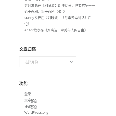
罗列
发表在《
刘晓波：即便徒劳、也要抗争——
始于悲剧，终于悲剧（4）
》
sunny
发表在《
刘晓波：《与李泽厚对话》后
记
》
editor
发表在《
刘晓波：审美与人的自由
》
文章归档
文
章
归
档
功能
登录
文章
RSS
评论
RSS
WordPress.org