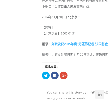
开发言来克服内在恐惧：不把自己当成只能屈从
下把自己当作自由人来发言来行动。
2004年11月20日于北京家中
【观察】
【北京之春】2005.01.31
附录：
刘晓波获2005年度“无疆界记者-法国基
编者注；原文注明日期11月20日错误，正确日期
共享此文章：
点
点
点
击
击
击
以
以
以
在
在
在
Twitter
Facebook
Google+
上
上
上
共
共
共
You can share this story by
享
享
享
（在
（在
（在
using your social accounts:
新
新
新
窗
窗
窗
口
口
口