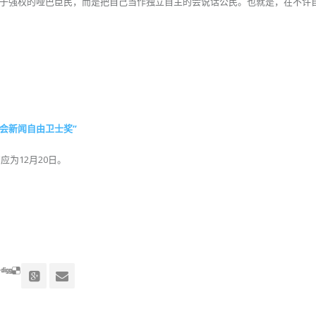
于强权的哑巴臣民，而是把自己当作独立自主的会说话公民。也就是，在不许
金会新闻自由卫士奖”
应为12月20日。