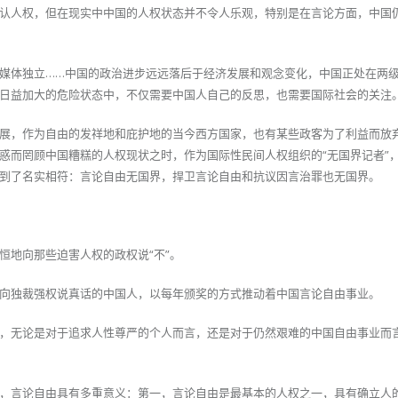
认人权，但在现实中中国的人权状态并不令人乐观，特别是在言论方面，中国
媒体独立……中国的政治进步远远落后于经济发展和观念变化，中国正处在两
日益加大的危险状态中，不仅需要中国人自己的反思，也需要国际社会的关注
展，作为自由的发祥地和庇护地的当今西方国家，也有某些政客为了利益而放
惑而罔顾中国糟糕的人权现状之时，作为国际性民间人权组织的“无国界记者”
到了名实相符：言论自由无国界，捍卫言论自由和抗议因言治罪也无国界。
恒地向那些迫害人权的政权说“不”。
向独裁强权说真话的中国人，以每年颁奖的方式推动着中国言论自由事业。
，无论是对于追求人性尊严的个人而言，还是对于仍然艰难的中国自由事业而
，言论自由具有多重意义：第一，言论自由是最基本的人权之一，具有确立人