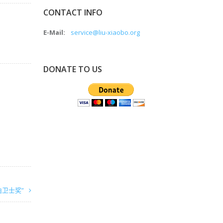
CONTACT INFO
E-Mail:
service@liu-xiaobo.org
DONATE TO US
由卫士奖”