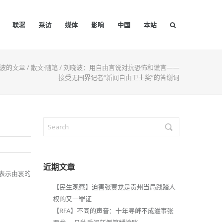
联署
采访
媒体
影响
中国
本站
波的文章
/
散文·随笔
/
刘晓波：用自由言说对抗恐怖和谎言——
接受无国界记者“新闻自由卫士奖”的答谢词
近期文章
献表示由衷的
【民生观察】迫害张贾龙是贵州当局践踏人
权的又一罪证
【RFA】不同的声音：十年寻衅不成滋事张