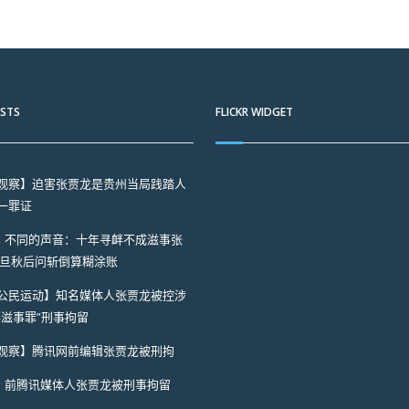
OSTS
FLICKR WIDGET
观察】迫害张贾龙是贵州当局践踏人
一罪证
A】不同的声音：十年寻衅不成滋事张
一旦秋后问斩倒算糊涂账
公民运动】知名媒体人张贾龙被控涉
衅滋事罪”刑事拘留
观察】腾讯网前编辑张贾龙被刑拘
A】前腾讯媒体人张贾龙被刑事拘留