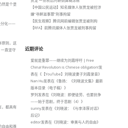
贾龙 一旦秋后问斩倒算糊涂账
仍然是个垄
【中国公民运动】知名媒体人张贾龙被控涉
嫌“寻衅滋事罪”刑事拘留
【民生观察】腾讯网前编辑张贾龙被刑拘
级分化——
【RFA】前腾讯媒体人张贾龙被刑事拘留
。
弃原则，这
近期评论
，一直坚守
爱就是重罪——继续为刘霞呼吁 | Free
China! Revolution is Chinese obligation!
发
表在《
【YouTube】刘晓波妻子刘霞录音
》
Nan Hu
发表在《
鲁扬：《刘晓波文集》最新
版本目录（电子稿）
》
罗列
发表在《
刘晓波：即便徒劳、也要抗争
——始于悲剧，终于悲剧（4）
》
言，都具有
sunny
发表在《
刘晓波：《与李泽厚对话》
后记
》
editor
发表在《
刘晓波：审美与人的自由
》
的自由和尊