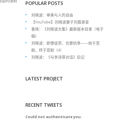
自由的强制
POPULAR POSTS
刘晓波：审美与人的自由
【YouTube】刘晓波妻子刘霞录音
鲁扬：《刘晓波文集》最新版本目录（电子
稿）
刘晓波：即便徒劳、也要抗争——始于悲
剧，终于悲剧（4）
刘晓波：《与李泽厚对话》后记
LATEST PROJECT
RECENT TWEETS
Could not authenticate you.