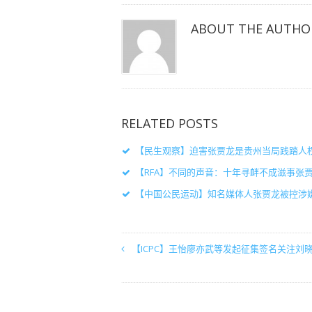
中
中
中
打
打
打
开）
开）
开）
ABOUT THE AUTHO
RELATED POSTS
【民生观察】迫害张贾龙是贵州当局践踏人
【RFA】不同的声音：十年寻衅不成滋事张
【中国公民运动】知名媒体人张贾龙被控涉嫌
【ICPC】王怡廖亦武等发起征集签名关注刘