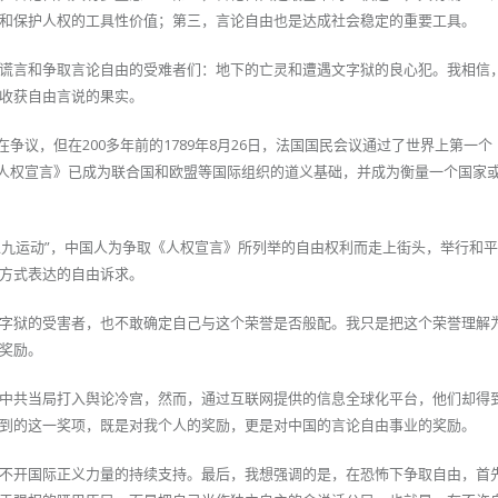
和保护人权的工具性价值；第三，言论自由也是达成社会稳定的重要工具。
谎言和争取言论自由的受难者们：地下的亡灵和遭遇文字狱的良心犯。我相信
收获自由言说的果实。
争议，但在200多年前的1789年8月26日，法国国民会议通过了世界上第一个
《人权宣言》已成为联合国和欧盟等国际组织的道义基础，并成为衡量一个国家
的“八九运动”，中国人为争取《人权宣言》所列举的自由权利而走上街头，举行和
方式表达的自由诉求。
字狱的受害者，也不敢确定自己与这个荣誉是否般配。我只是把这个荣誉理解
奖励。
中共当局打入舆论冷宫，然而，通过互联网提供的信息全球化平台，他们却得
到的这一奖项，既是对我个人的奖励，更是对中国的言论自由事业的奖励。
不开国际正义力量的持续支持。最后，我想强调的是，在恐怖下争取自由，首