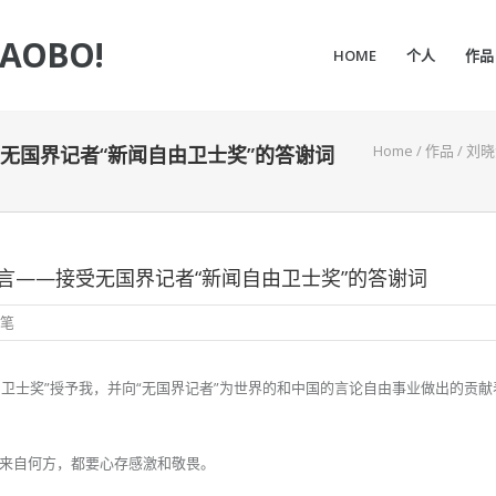
IAOBO!
HOME
个人
作品
Home
/
作品
/
刘晓
无国界记者“新闻自由卫士奖”的答谢词
言——接受无国界记者“新闻自由卫士奖”的答谢词
随笔
由卫士奖”授予我，并向“无国界记者”为世界的和中国的言论自由事业做出的贡
来自何方，都要心存感激和敬畏。