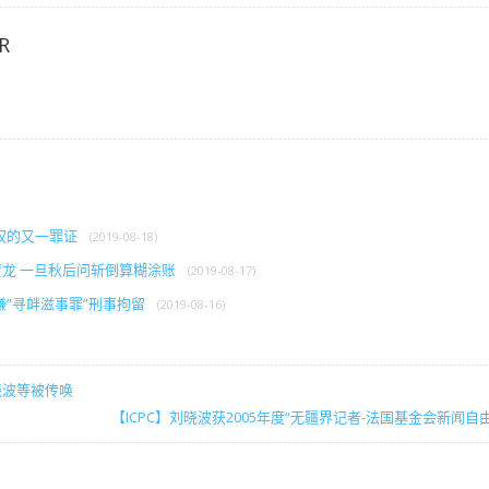
R
权的又一罪证
(2019-08-18)
贾龙 一旦秋后问斩倒算糊涂账
(2019-08-17)
“寻衅滋事罪”刑事拘留
(2019-08-16)
晓波等被传唤
【ICPC】刘晓波获2005年度“无疆界记者-法国基金会新闻自