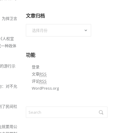
文章归档
，为捍卫言
文
章
《人权宣
归
或一种政体
档
功能
平的游行示
登录
文章
RSS
评论
RSS
为：对不允
WordPress.org
到了民间社
先就要用公