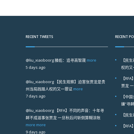
RECENT TWEETS
RECENT P
@liu_xiaoboorg
滕彪：追寻高智晟
more
【民生
5 days ago
权的又
【RF
@liu_xiaoboorg
【民生观察】迫害张贾龙是贵
贾龙 
州当局践踏人权的又一罪证
more
7 days ago
【中国
嫌“寻
@liu_xiaoboorg
【RFA】不同的声音：十年寻
【民生
衅不成滋事张贾龙 一旦秋后问斩倒算糊涂账
more
more
【RF
9 days ago