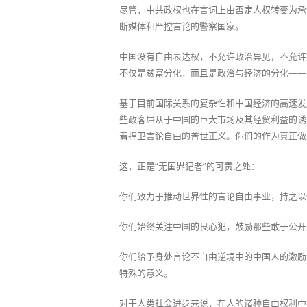
尽管，中共政权也在言词上由否定人权转变为承
断媒体和严控言论的警察国家。
中国没有自由表达权，不允许政治异见，不允许
不仅是贫富分化，而且是政治与经济的分化——
基于目前国际关系的复杂性和中国经济的高速发
些政客屈从于中国的巨大市场及其经贸利益的诱
着捍卫言论自由的普世正义。你们的作为真正做
这，正是“无国界记者”的可贵之处：
你们致力于推动世界性的言论自由事业，持之以
你们始终关注中国的良心犯，鼓励那些敢于公开
你们给予身处言论不自由逆境中的中国人的激励
特殊的意义。
对于人类社会进步来说，在人的诸种自由权利中