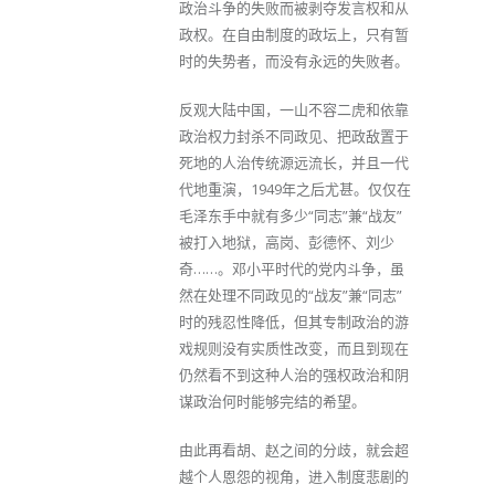
政治斗争的失败而被剥夺发言权和从
政权。在自由制度的政坛上，只有暂
时的失势者，而没有永远的失败者。
反观大陆中国，一山不容二虎和依靠
政治权力封杀不同政见、把政敌置于
死地的人治传统源远流长，并且一代
代地重演，1949年之后尤甚。仅仅在
毛泽东手中就有多少“同志”兼“战友”
被打入地狱，高岗、彭德怀、刘少
奇……。邓小平时代的党内斗争，虽
然在处理不同政见的“战友”兼“同志”
时的残忍性降低，但其专制政治的游
戏规则没有实质性改变，而且到现在
仍然看不到这种人治的强权政治和阴
谋政治何时能够完结的希望。
由此再看胡、赵之间的分歧，就会超
越个人恩怨的视角，进入制度悲剧的