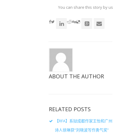
上
上
上
共
共
共
You can share this story by using your soc
享
享
享
（在
（在
（在
accoun
新
新
新
窗
窗
窗
口
口
口
中
中
中
打
打
打
开）
开）
开）
ABOUT THE AUTHOR
RELATED POSTS
【RFA】系狱成都作家王怡和广州
诗人徐琳获“刘晓波写作勇气奖”