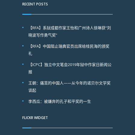
RECENT POSTS
【RFA】系狱成都作家王怡和广州诗人徐琳获“刘
晓波写作勇气奖”
【RFA】中国阻止瑞典官员出席给桂民海的颁奖
礼
【ICPC】独立中文笔会2019年狱中作家日新闻公
报
王朝：痛苦的中国人——从今年的诺贝尔文学奖
谈起
李西瓜：被嫌弃的孔子和平奖的一生
FLICKR WIDGET