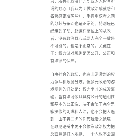
为，所有把政治作为职业的人皆有所
谓的野心（我认为叫做政治成就感和
名誉感更准确些），手握重权者之间
的分歧与争斗也是正常的。特别是已
经走到了胡、赵这样高位上的从政
者，没有政治野心或两人完全一致是
不可能的，也是不正常的。关键在
于：权力游戏规则是否公开、公正和
有法律的保障。
自由社会的政坛，也有非常激烈的权
力争斗和政见分歧，但多元政治的游
戏规则的好处是：权力争斗的成败赢
输，皆有法可依且具有公开的透明性
和基本的公正性，决不会陷于完全黑
箱操作的阴谋和人治，也不会把人逼
到一山不容二虎的你死我活之绝境，
在政见论辩中更不会依靠政治权力把
反面意见打入地狱，一个人也不会因