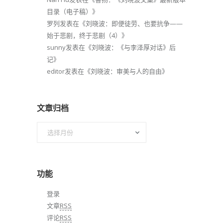
目录（电子稿）
》
罗列
发表在《
刘晓波：即便徒劳、也要抗争——
始于悲剧，终于悲剧（4）
》
sunny
发表在《
刘晓波：《与李泽厚对话》后
记
》
editor
发表在《
刘晓波：审美与人的自由
》
文章归档
文
章
归
档
功能
登录
文章
RSS
评论
RSS