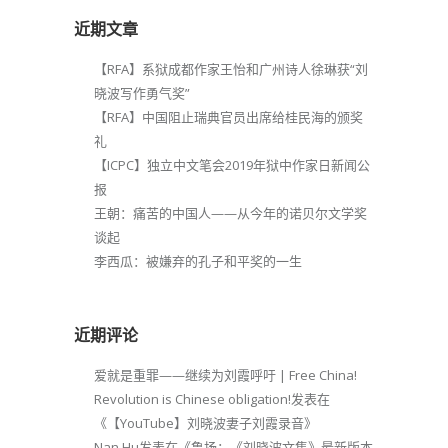
近期文章
【RFA】系狱成都作家王怡和广州诗人徐琳获“刘
晓波写作勇气奖”
【RFA】中国阻止瑞典官员出席给桂民海的颁奖
礼
【ICPC】独立中文笔会2019年狱中作家日新闻公
报
王朝：痛苦的中国人——从今年的诺贝尔文学奖
谈起
李西瓜：被嫌弃的孔子和平奖的一生
近期评论
爱就是重罪——继续为刘霞呼吁 | Free China!
Revolution is Chinese obligation!
发表在
《
【YouTube】刘晓波妻子刘霞录音
》
Nan Hu
发表在《
鲁扬：《刘晓波文集》最新版本