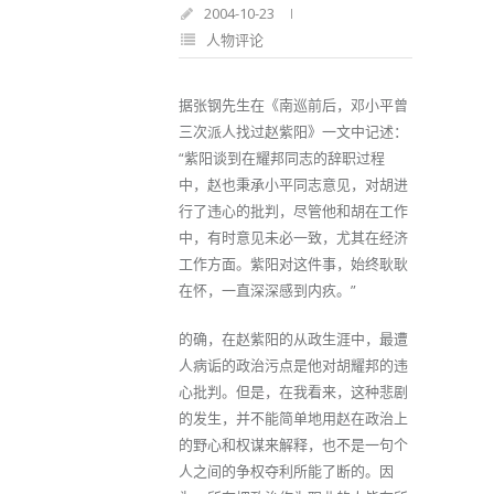
2004-10-23
人物评论
据张钢先生在《南巡前后，邓小平曾
三次派人找过赵紫阳》一文中记述：
“紫阳谈到在耀邦同志的辞职过程
中，赵也秉承小平同志意见，对胡进
行了违心的批判，尽管他和胡在工作
中，有时意见未必一致，尤其在经济
工作方面。紫阳对这件事，始终耿耿
在怀，一直深深感到内疚。”
的确，在赵紫阳的从政生涯中，最遭
人病诟的政治污点是他对胡耀邦的违
心批判。但是，在我看来，这种悲剧
的发生，并不能简单地用赵在政治上
的野心和权谋来解释，也不是一句个
人之间的争权夺利所能了断的。因