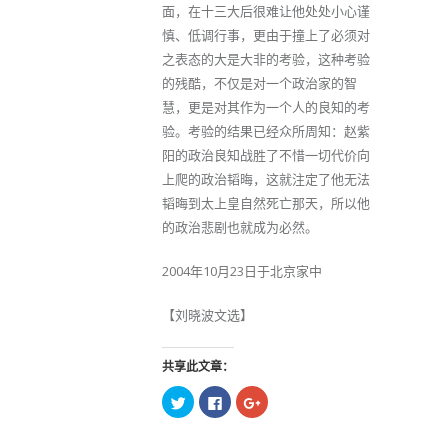
面，在十三大后很难让他处处小心谨
慎、低调行事，更由于撞上了必须对
之表态的大是大非的考验，这种考验
的残酷，不仅是对一个政治家的智
慧，更是对其作为一个人的良知的考
验。考验的结果已经众所周知：赵紫
阳的政治良知战胜了不惜一切代价向
上爬的政治韬晦，这就注定了他无法
韬晦到太上皇自然死亡那天，所以他
的政治悲剧也就成为必然。
2004年10月23日于北京家中
【刘晓波文选】
共享此文章：
点
点
点
击
击
击
以
以
以
在
在
在
Twitter
Facebook
Google+