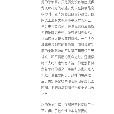
元的政治家。只是历史没有给赵提供
戈氏那样好的机遇。戈氏在执掌最高
权力时，老人集团已经全部退位，他
的头上没有类似邓小平这样的太上
皇；更重要的是，在戈氏谋取最高权
力的韬晦过程中，没有遇到类似八九
运动这样大是大非的挑战：一个决心
埋葬极权制度的政治家，面对极权制
度的全副武装的军队镇压和屠杀手无
寸铁、和平情愿的民众之时，还能韬
晦下去吗？也许有人能，但是那将背
负着怎样的道义十字架和历史欠账的
包袱。更主要的是，这样的屠杀过
后，肯定将是极为漫长的旧制度巩固
时期，他的政治韬晦也将看不到出头
之日。
赵的政治生涯，在胡挨整时韬晦了一
下，但由于他个性中本有张扬的一