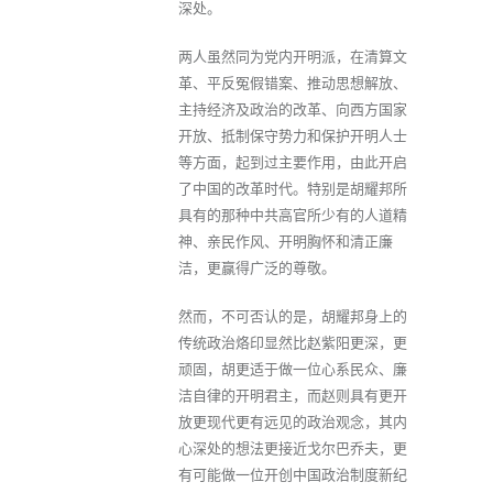
深处。
两人虽然同为党内开明派，在清算文
革、平反冤假错案、推动思想解放、
主持经济及政治的改革、向西方国家
开放、抵制保守势力和保护开明人士
等方面，起到过主要作用，由此开启
了中国的改革时代。特别是胡耀邦所
具有的那种中共高官所少有的人道精
神、亲民作风、开明胸怀和清正廉
洁，更赢得广泛的尊敬。
然而，不可否认的是，胡耀邦身上的
传统政治烙印显然比赵紫阳更深，更
顽固，胡更适于做一位心系民众、廉
洁自律的开明君主，而赵则具有更开
放更现代更有远见的政治观念，其内
心深处的想法更接近戈尔巴乔夫，更
有可能做一位开创中国政治制度新纪