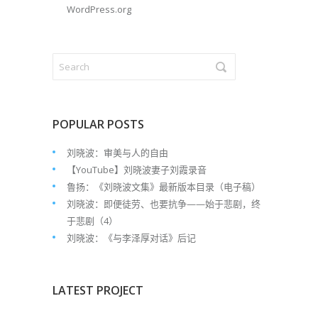
WordPress.org
POPULAR POSTS
刘晓波：审美与人的自由
【YouTube】刘晓波妻子刘霞录音
鲁扬：《刘晓波文集》最新版本目录（电子稿）
刘晓波：即便徒劳、也要抗争——始于悲剧，终
于悲剧（4）
刘晓波：《与李泽厚对话》后记
LATEST PROJECT