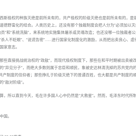
西斯极权的种族灭绝是前所未有的，共产极权的阶级灭绝也是前所未有的，是
道德野蛮化的结合。人类历史上，还没有那个独裁制度会把人分为“必须加以灭
民动员”和“系统洗脑”，来系统地实施集体屠杀或灵魂改造；也还没哪一位独裁者公
、“杀人不眨眼”、“说谎告密”……进行国家化制度化的激励，从而把出卖良心、
国家意志。
那些直接挑战统治权的“政敌”，而现代极权制度下，那些在和平时期被出卖被
的“异见分子”，而绝大多数则属于忠臣和顺民，象被史达林清洗掉的苏共党内
是共产制度的信仰者；那些挣扎于阶级灭绝下的普通百姓，也大都是共产制度的
“敌对阶级”。
算，所以直到今天，毛在许多国人心中仍然是“大救星”。然而，毛泽东时代所
中国。