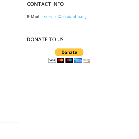
CONTACT INFO
E-Mail:
service@liu-xiaobo.org
DONATE TO US