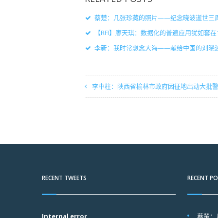
蔡楚：几张珍藏的照片——纪念晓波逝世三
【RFI】廖天琪：数据化的普遍应用犹如套
李新：我时常想念大海——献给中国的刘晓
李中柱：陕西省榆林市政府因征地出动大批警
RECENT TWEETS
RECENT P
Internal error
蔡楚：