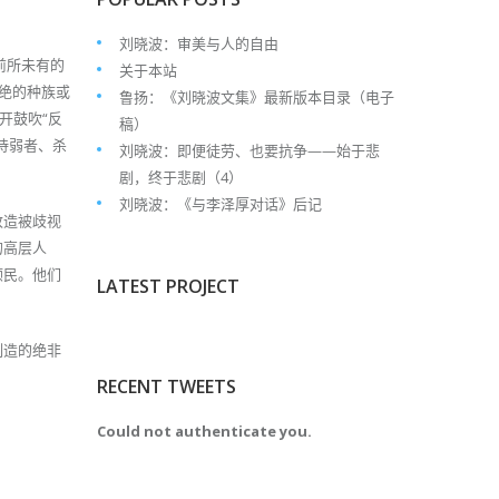
刘晓波：审美与人的自由
前所未有的
关于本站
绝的种族或
鲁扬：《刘晓波文集》最新版本目录（电子
开鼓吹“反
稿）
虐待弱者、杀
刘晓波：即便徒劳、也要抗争——始于悲
剧，终于悲剧（4）
刘晓波：《与李泽厚对话》后记
改造被歧视
的高层人
顺民。他们
LATEST PROJECT
制造的绝非
RECENT TWEETS
Could not authenticate you.