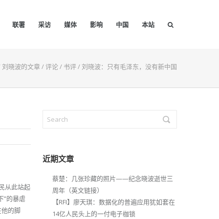
联署
采访
媒体
影响
中国
本站
/
刘晓波的文章
/
评论
/
书评
/
刘晓波：只有毛泽东，没有新中国
近期文章
蔡楚：几张珍藏的照片——纪念晓波逝世三
人民从此站起
周年（英文链接）
下”的暴虐
【RFI】廖天琪：数据化的普遍应用犹如套在
在他的脚
14亿人民头上的一付电子枷锁