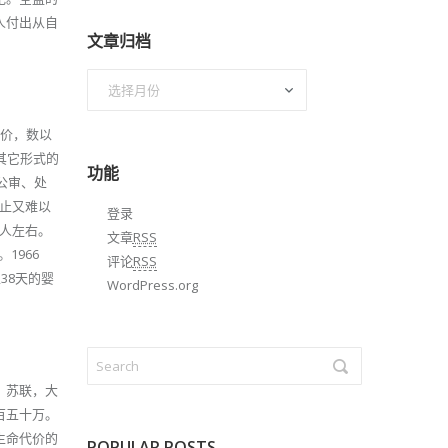
人付出从自
文章归档
文
章
归
代价，数以
档
其它形式的
功能
公审、处
阻止又难以
登录
万人左右。
文章
RSS
1966
评论
RSS
38天的婴
WordPress.org
，苏联，大
百五十万。
生命代价的
POPULAR POSTS