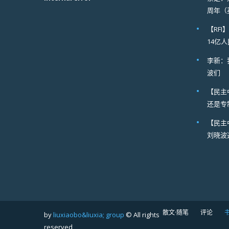
周年（
【RF
14亿
李新：
波们
【民主
还是专
【民主
刘晓波
散文·随笔
评论
by
liuxiaobo&liuxia; group
© All rights
reserved