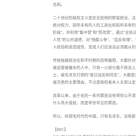
总和。
二十世纪的极权主义是史无前例的野蛮统治，法
绝对权力、前所未有的人的工具化和前所未有的
阶级”，并利用“集中营”和“劳改营”，通过“全
人性”的公共道德，对“残酷斗争”、“造反有理”
人抢劫和说谎成性，变成人们应该且必须服从的
传统独裁统治在和平时期的恐怖屠戮，大都针对
被迫害被屠杀的人中，只有一小部分属于政治上
士，被毛泽东打倒的“昔日战友和同志”，大都
被灭绝的主要理由，不过是极权者本人主观认定的
改革以来，由于毛的一系列罪恶没有得到公开清
什么伟大成就，而是举世罕见的罪恶。
所以，纵观毛时代的中国，只有毛泽东，没有新
【BBC】