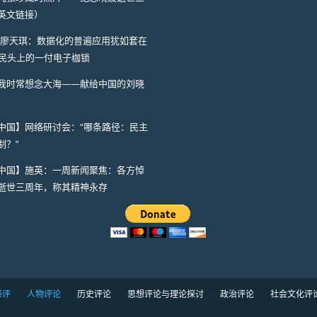
英文链接）
I】廖天琪：数据化的普遍应用犹如套在
人民头上的一付电子枷锁
我时常想念大海——献给中国的刘晓
中国】网络研讨会：“哪条路径：民主
制？”
中国】施英：一周新闻聚焦：各方悼
逝世三周年，称其精神永存
书评
人物评论
历史评论
思想评论与理论探讨
政治评论
社会文化评