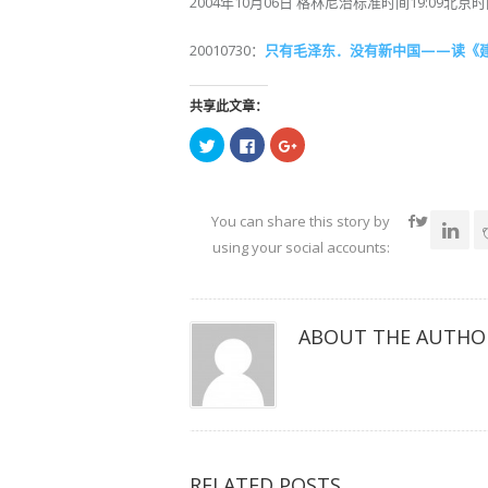
2004年10月06日 格林尼治标准时间19:09北京时间
20010730：
只有毛泽东．没有新中国——读《
共享此文章：
点
点
点
击
击
击
以
以
以
在
在
在
Twitter
Facebook
Google+
上
上
上
共
共
共
You can share this story by
享
享
享
（在
（在
（在
using your social accounts:
新
新
新
窗
窗
窗
口
口
口
中
中
中
打
打
打
开）
开）
开）
ABOUT THE AUTHO
RELATED POSTS