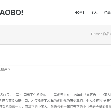
IAOBO!
HOME
个人
作品
Home
/
作品
人物评论
口号，一是“中国出了个毛泽东”，二是毛泽东在1949年向世界宣告：“中国
只有毛泽东而没有新中国，才是延续了27年的毛时代的历史真相：个人极权的“党天
的只有毛泽东一人，而其它的中国人、包括与他一起打天下的中共元老全部匍匐