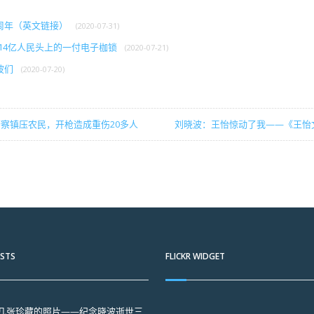
周年（英文链接）
(2020-07-31)
在14亿人民头上的一付电子枷锁
(2020-07-21)
波们
(2020-07-20)
察镇压农民，开枪造成重伤20多人
刘晓波：王怡惊动了我——《王怡
OSTS
FLICKR WIDGET
几张珍藏的照片——纪念晓波逝世三