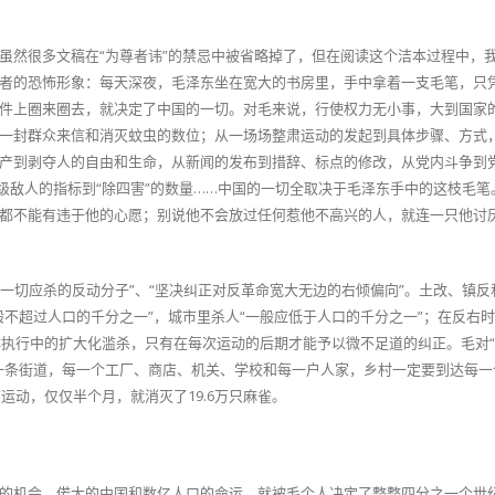
虽然很多文稿在“为尊者讳”的禁忌中被省略掉了，但在阅读这个洁本过程中，
者的恐怖形象：每天深夜，毛泽东坐在宽大的书房里，手中拿着一支毛笔，只
件上圈来圈去，就决定了中国的一切。对毛来说，行使权力无小事，大到国家
一封群众来信和消灭蚊虫的数位；从一场场整肃运动的发起到具体步骤、方式
产到剥夺人的自由和生命，从新闻的发布到措辞、标点的修改，从党内斗争到
级敌人的指标到“除四害”的数量……中国的一切全取决于毛泽东手中的这枝毛笔
都不能有违于他的心愿；别说他不会放过任何惹他不高兴的人，就连一只他讨
一切应杀的反动分子”、“坚决纠正对反革命宽大无边的右倾偏向”。土改、镇反
般不超过人口的千分之一”，城市里杀人“一般应低于人口的千分之一”；在反右
体执行中的扩大化滥杀，只有在每次运动的后期才能予以微不足道的纠正。毛对“
一条街道，每一个工厂、商店、机关、学校和每一户人家，乡村一定要到达每一
运动，仅仅半个月，就消灭了19.6万只麻雀。
的机会，偌大的中国和数亿人口的命运，就被毛个人决定了整整四分之一个世