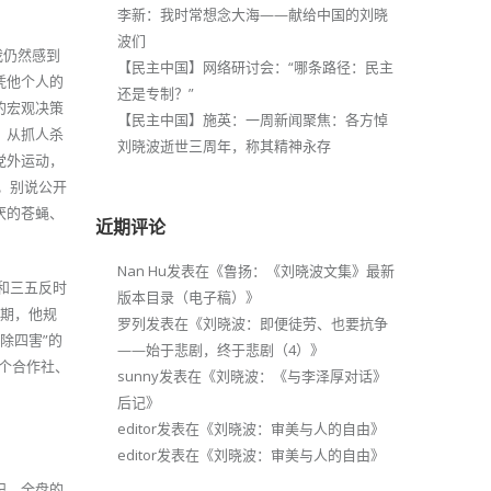
李新：我时常想念大海——献给中国的刘晓
波们
我仍然感到
【民主中国】网络研讨会：“哪条路径：民主
凭他个人的
还是专制？”
的宏观决策
【民主中国】施英：一周新闻聚焦：各方悼
，从抓人杀
刘晓波逝世三周年，称其精神永存
党外运动，
。别说公开
厌的苍蝇、
近期评论
Nan Hu
发表在《
鲁扬：《刘晓波文集》最新
和三五反时
版本目录（电子稿）
》
时期，他规
罗列
发表在《
刘晓波：即便徒劳、也要抗争
除四害”的
——始于悲剧，终于悲剧（4）
》
个合作社、
sunny
发表在《
刘晓波：《与李泽厚对话》
后记
》
editor
发表在《
刘晓波：审美与人的自由
》
editor
发表在《
刘晓波：审美与人的自由
》
纪。全盘的