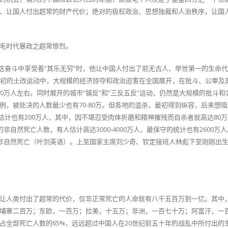
、让国人付出超常的财产代价；绝对的极权政治、思想独裁和人治秩序，让国
毛时代暴政之超常惨烈。
在这奋斗中享受着“其乐无穷”时，他让中国人付出了前无古人、举世第一的生命
代初的土改运动中，大规模的经济掠夺和政治迫害在全国展开，在批斗、公审及
0万人左右。同时展开的城市“镇反”和“三反五反”运动，仍然是大规模的批斗和
例，被处决的人数最少也有70-80万。但各地的滥杀，最初得到纵容，后来想
估计也有200万人，其中，因不堪忍受肉体折磨和精神摧残而自杀者就高达80
的非自然死亡人数，有人估计高达3000-4000万人，最保守的统计也有2600万人。
多万人非自然死亡（叶剑英语）。上至国家主席刘少奇、钦定接班人林彪下至刚刚出生
让人类付出了超常的代价，仅非正常死亡的人命就有八千五百万到一亿。其中
埔寨二百万；东欧，一百万；拉美，十五万；非洲，一百七十万；阿富汗，一
占全部死亡人数的65%，远远超过中国人在20世纪前五十年的战乱中所付出的