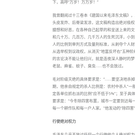
下，高呼“万岁！万万岁！”
我曾翻阅过十三卷本《建国以来毛泽东文稿》，
头皮发炸、后脊梁发凉，这文稿构造出绝对极权
臆想和好恶，在各种自己起草的和呈送上来的文
和几十万、几百万、几千万人的生死沉浮，小到
人的比例到审判方式及量刑标准，从剥夺个人财
从选举权到议政权，从消灭“地富反坏右”五种阶
的言论决不能让他扫兴，就是连夜深人静时的梦
老鼠、麻雀、蚊子、臭虫……也不会放过。
毛对阶级灭绝的具体要求是：“……要坚决地杀掉
期，他亲自规定的杀人比例是：农村中杀人“一
定各单位抓右派的比例“应不低于5%”；至于具
要求是：“今冬除四害布置，城市一定要到达每
每一个耕作队和每一户人家。”他发动的“除四害”
行使绝对权力
毛泽东几乎不放过任何一个行使他个人绝对权力