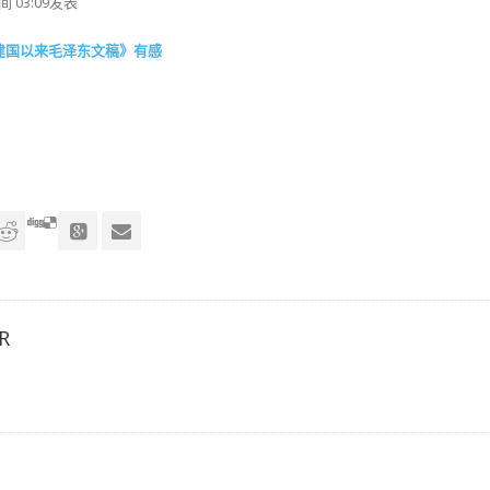
 03:09发表
建国以来毛泽东文稿》有感
R