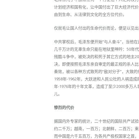
计划经济和国有化，让中国付出了巨大经济代价
由到生命、从法律到文化的全方位代价。
仅就毛让国人付出的生命代价而论，便足以见出
中共掌权后，毛泽东便开始“与人奋斗”，当他
几千万计的无辜生命只能在地狱里呻吟：50年
残酷斗争中，被处决的和死于其它方式的地主20
决，即便按照毛泽东亲自审定的最正规的杀人比
奏效，被以各种方式致死的“敌对分子”，大致的
1958年-1962年，大跃进和人民公社的人祸造成
年-1976年的十年文革，造成了至少2000
儿。
惨烈的代价
据国内外专家的统计，二十世纪的国际共产试验
约二千万；越南，一百万；北朝鲜，二百万；柬
而中国是六千五百万，为各共产极权国家之首，