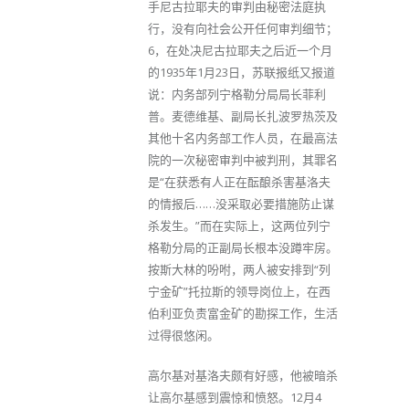
手尼古拉耶夫的审判由秘密法庭执
行，没有向社会公开任何审判细节；
6，在处决尼古拉耶夫之后近一个月
的1935年1月23日，苏联报纸又报道
说：内务部列宁格勒分局局长菲利
普。麦德维基、副局长扎波罗热茨及
其他十名内务部工作人员，在最高法
院的一次秘密审判中被判刑，其罪名
是“在获悉有人正在酝酿杀害基洛夫
的情报后……没采取必要措施防止谋
杀发生。”而在实际上，这两位列宁
格勒分局的正副局长根本没蹲牢房。
按斯大林的吩咐，两人被安排到“列
宁金矿”托拉斯的领导岗位上，在西
伯利亚负责富金矿的勘探工作，生活
过得很悠闲。
高尔基对基洛夫颇有好感，他被暗杀
让高尔基感到震惊和愤怒。12月4