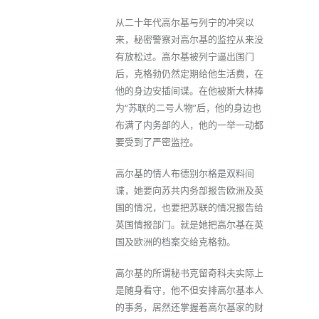
从二十年代高尔基与列宁的冲突以
来，秘密警察对高尔基的监控从来没
有放松过。高尔基被列宁逼出国门
后，克格勃仍然定期给他生活费，在
他的身边安插间谍。在他被斯大林捧
为“苏联的二号人物”后，他的身边也
布满了内务部的人，他的一举一动都
要受到了严密监控。
高尔基的情人布德别尔格是双料间
谍，她要向苏共内务部报告欧洲及英
国的情况，也要把苏联的情况报告给
英国情报部门。就是她把高尔基在英
国及欧洲的档案交给克格勃。
高尔基的所谓秘书克留奇科夫实际上
是随身看守，他不但安排高尔基本人
的事务，居然还掌握着高尔基家的财