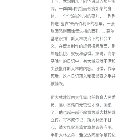
子时，就想到儿子向他讲过的那些听
闻，一群群因饥饿而骨瘦如柴的身
体，一个个沿街乞讨的孤儿，一列列
押送“富农”去西伯利亚的棚车，一张
张因恐惧而惊慌失措的面孔……高尔
基意识到：斯大林统治下的社会主
义，在谎言制作的虚假招牌后面，到
处是饥饿、奴役和恐惧。据说，高尔
基晚年的日记中，有大量发泄不满和
尖锐批评斯大林的内容。可惜，作家
死后，这本日记落入秘密警察之手并
被销毁。
斯大林建议由大作家出任教育人民委
员，高尔基藉口无管理才能，谢绝
了。他也越来越不愿意为斯大林树碑
立传。写不成传记，斯大林还不甘
心，请大作家写篇文章总该答应吧。
奉斯大林之命，雅戈达向高尔基转达