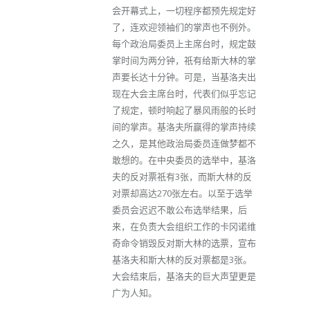
会开幕式上，一切程序都预先规定好
了，连欢迎领袖们的掌声也不例外。
每个政治局委员上主席台时，规定鼓
掌时间为两分钟，祇有给斯大林的掌
声要长达十分钟。可是，当基洛夫出
现在大会主席台时，代表们似乎忘记
了规定，顿时响起了暴风雨般的长时
间的掌声。基洛夫所赢得的掌声持续
之久，是其他政治局委员连做梦都不
敢想的。在中央委员的选举中，基洛
夫的反对票祇有3张，而斯大林的反
对票却高达270张左右。以至于选举
委员会迟迟不敢公布选举结果，后
来，在负责大会组织工作的卡冈诺维
奇命令销毁反对斯大林的选票，宣布
基洛夫和斯大林的反对票都是3张。
大会结束后，基洛夫的巨大声望更是
广为人知。