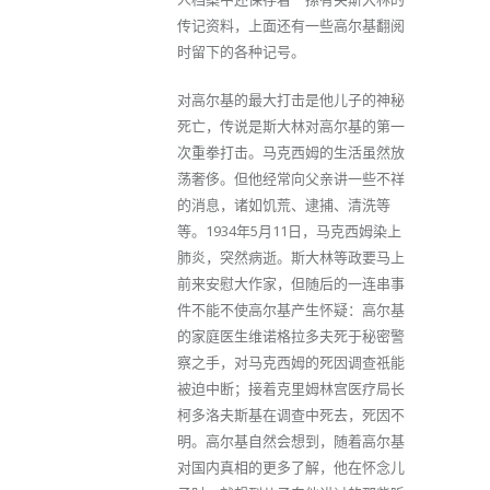
传记资料，上面还有一些高尔基翻阅
时留下的各种记号。
对高尔基的最大打击是他儿子的神秘
死亡，传说是斯大林对高尔基的第一
次重拳打击。马克西姆的生活虽然放
荡奢侈。但他经常向父亲讲一些不祥
的消息，诸如饥荒、逮捕、清洗等
等。1934年5月11日，马克西姆染上
肺炎，突然病逝。斯大林等政要马上
前来安慰大作家，但随后的一连串事
件不能不使高尔基产生怀疑：高尔基
的家庭医生维诺格拉多夫死于秘密警
察之手，对马克西姆的死因调查祇能
被迫中断；接着克里姆林宫医疗局长
柯多洛夫斯基在调查中死去，死因不
明。高尔基自然会想到，随着高尔基
对国内真相的更多了解，他在怀念儿