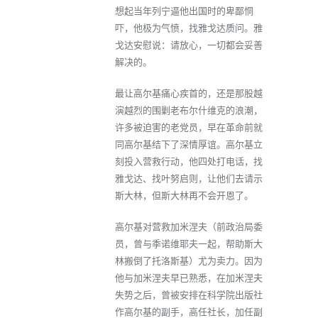
想起当年列宁逼他出国时的卑鄙恫
吓，他极为气愤，找雅戈达质问。雅
戈达安慰说：请放心，一切都会妥善
解决的。
最让高尔基痛心疾首的，还是那股越
演越烈的围剿老布尔什维克的浪潮，
许多被迫害的老党员，早在革命前就
同高尔基结下了深情厚谊。高尔基立
刻投入营救行动，他四处打电话，找
雅戈达、找叶努启则，让他们去请示
斯大林，但斯大林再不会开恩了。
高尔基对营救加米涅夫（前政治局委
员，曾与季诺维耶夫一起，帮助斯大
林搬倒了托洛斯基）尤为卖力。因为
他与加米涅夫早已熟悉，在加米涅夫
失势之后，曾被安排在科学院出版社
作高尔基的副手，高任社长，加任副