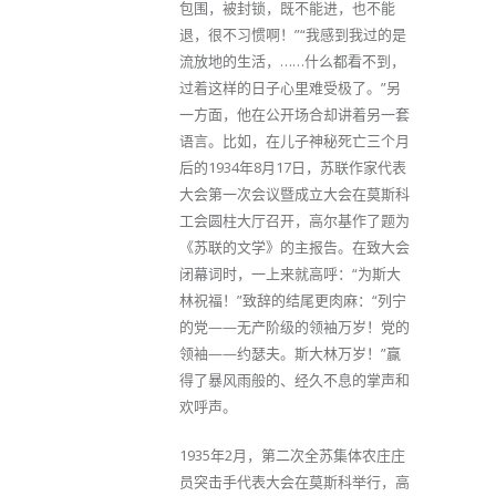
包围，被封锁，既不能进，也不能
退，很不习惯啊！”“我感到我过的是
流放地的生活，……什么都看不到，
过着这样的日子心里难受极了。”另
一方面，他在公开场合却讲着另一套
语言。比如，在儿子神秘死亡三个月
后的1934年8月17日，苏联作家代表
大会第一次会议暨成立大会在莫斯科
工会圆柱大厅召开，高尔基作了题为
《苏联的文学》的主报告。在致大会
闭幕词时，一上来就高呼：“为斯大
林祝福！”致辞的结尾更肉麻：“列宁
的党——无产阶级的领袖万岁！党的
领袖——约瑟夫。斯大林万岁！”赢
得了暴风雨般的、经久不息的掌声和
欢呼声。
1935年2月，第二次全苏集体农庄庄
员突击手代表大会在莫斯科举行，高