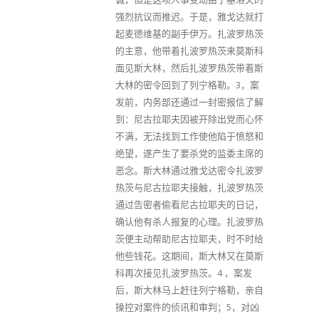
强烈抗议而推迟。于是，雅戈达就打
起麦德维基的副手伊万。扎波罗热茨
的主意，他带着扎波罗热茨来莫斯科
面见斯大林，然后扎波罗热茨带着斯
大林的密令回到了列宁格勒。3，案
发前，内务部还通过一封密报信了解
到：尼古拉耶夫因被开除出党而心怀
不满，无法找到工作使他陷于愤怒和
绝望，遂产生了要杀党的监委主席的
恶念。斯大林通过雅戈达密令扎波罗
热茨与尼古拉耶夫接触，扎波罗热茨
通过告密者偷看尼古拉耶夫的日记，
确认他有杀人报复的心理。扎波罗热
茨便主动帮助尼古拉耶夫，时不时给
他些钱花。这期间，斯大林又在莫斯
科再次接见扎波罗热茨。4 ，案发
后，斯大林马上赶往列宁格勒，亲自
操控对案件的侦讯和审判；5，对凶