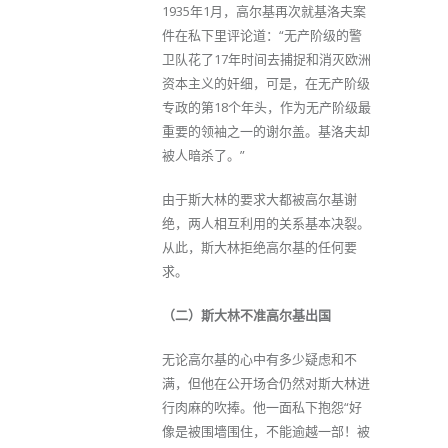
1935年1月，高尔基再次就基洛夫案
件在私下里评论道：“无产阶级的警
卫队花了17年时间去捕捉和消灭欧洲
资本主义的奸细，可是，在无产阶级
专政的第18个年头，作为无产阶级最
重要的领袖之一的谢尔盖。基洛夫却
被人暗杀了。”
由于斯大林的要求大都被高尔基谢
绝，两人相互利用的关系基本决裂。
从此，斯大林拒绝高尔基的任何要
求。
（二）斯大林不准高尔基出国
无论高尔基的心中有多少疑虑和不
满，但他在公开场合仍然对斯大林进
行肉麻的吹捧。他一面私下抱怨“好
像是被围墻围住，不能逾越一部！被