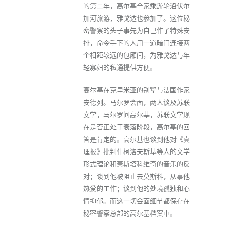
的第二年，高尔基全家乘游轮沿伏尔
加河旅游，雅戈达也参加了。这位秘
密警察的头子事先为自己作了特殊安
排，命令手下的人用一道暗门连接两
个相距较远的包厢间，为雅戈达与年
轻寡妇的私通提供方便。
高尔基在克里米亚的别墅与法国作家
安德列。马尔罗会面，两人谈及苏联
文学，马尔罗问高尔基，苏联文学现
在是否正处于衰落阶段，高尔基的回
答是肯定的。高尔基也谈到他对《真
理报》批判什柯洛夫斯基等人的文学
形式理论和萧斯塔科维奇的音乐的反
对；谈到他被阻止去莫斯科，从事他
热爱的工作；谈到他的处境孤独和心
情抑郁。而这一切会面细节都保存在
秘密警察总部的高尔基档案中。