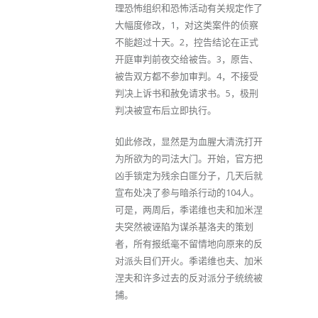
理恐怖组织和恐怖活动有关规定作了
大幅度修改，1，对这类案件的侦察
不能超过十天。2，控告结论在正式
开庭审判前夜交给被告。3，原告、
被告双方都不参加审判。4，不接受
判决上诉书和赦免请求书。5，极刑
判决被宣布后立即执行。
如此修改，显然是为血腥大清洗打开
为所欲为的司法大门。开始，官方把
凶手锁定为残余白匪分子，几天后就
宣布处决了参与暗杀行动的104人。
可是，两周后，季诺维也夫和加米涅
夫突然被诬陷为谋杀基洛夫的策划
者，所有报纸毫不留情地向原来的反
对派头目们开火。季诺维也夫、加米
涅夫和许多过去的反对派分子统统被
捕。