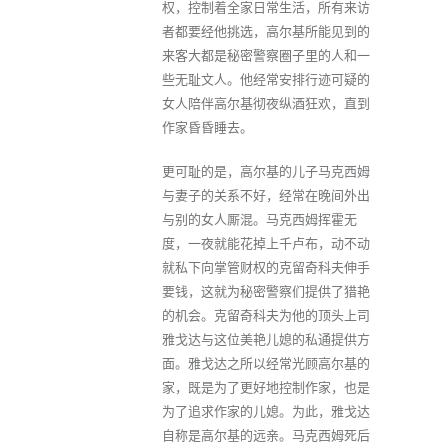
权，控制着全家日常生活，所有来访
者都要经他挑选，高尔基所能见到的
来客大都是秘密警察圈子里的人和一
些无耻文人。他经常安排行迹可疑的
女人陪伴高尔基彻夜纵酒狂欢，直到
作家昏昏睡去。
更可耻的是，高尔基的儿子马克西姆
与妻子的关系不好，经常在晚间外出
与别的女人厮混。马克西姆挥霍无
度，一夜就能花掉上千卢布，动不动
就私下向掌管财权的克留奇科夫伸手
要钱，这就为秘密警察们提供了猎艳
的机会。克留奇科夫为他的顶头上司
雅戈达与这位美艳儿媳的私通提供方
面。雅戈达之所以经常光顾高尔基的
家，既是为了更好地控制作家，也是
为了追求作家的儿媳。为此，雅戈达
自称是高尔基的远亲。马克西姆死后