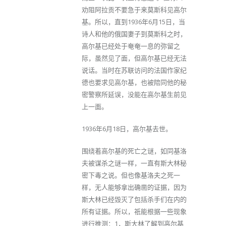
劝阻阿拉贡不要急于来莫斯科见高尔
基。所以，直到1936年6月15日，当
诗人和他的俄国妻子到莫斯科之时，
高尔基已经处于奄奄一息的弥留之
际，虽然见了面，但高尔基已经无法
说话。当时在苏联访问的法国作家纪
德也要求见高尔基，也被陪同他的秘
密警察所延误，没能在高尔基生前见
上一面。
1936年6月18日，高尔基去世。
围绕着高尔基的死亡之谜，如同基洛
夫被谋杀之谜一样，一直有斯大林秘
密下毒之说。但也像基洛夫之死一
样，无人能够拿出确凿的证据，因为
斯大林已经毁灭了包括杀手们在内的
所有证据。所以，祇能根据一些现象
进行推测：1，斯大林了解到高尔基