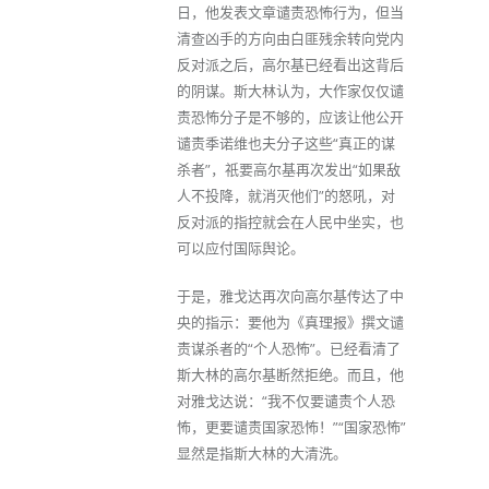
日，他发表文章谴责恐怖行为，但当
清查凶手的方向由白匪残余转向党内
反对派之后，高尔基已经看出这背后
的阴谋。斯大林认为，大作家仅仅谴
责恐怖分子是不够的，应该让他公开
谴责季诺维也夫分子这些“真正的谋
杀者”，祇要高尔基再次发出“如果敌
人不投降，就消灭他们”的怒吼，对
反对派的指控就会在人民中坐实，也
可以应付国际舆论。
于是，雅戈达再次向高尔基传达了中
央的指示：要他为《真理报》撰文谴
责谋杀者的“个人恐怖”。已经看清了
斯大林的高尔基断然拒绝。而且，他
对雅戈达说：“我不仅要谴责个人恐
怖，更要谴责国家恐怖！”“国家恐怖”
显然是指斯大林的大清洗。