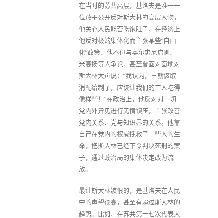
在当时的苏共高层，基洛夫是唯一一
位敢于公开反对斯大林的高层人物，
他关心人民能否吃饱肚子，在经济上
他反对极端集体化而主张某些“自由
化”政策，他不但与奥尔忠尼启则、
米高扬等人争论，甚至曾面对面地对
斯大林大声说：“我认为，早就该取
消配给制了，应该让我们的工人吃得
像样些！”在政治上，他反对对一切
党内外异见进行无情镇压，主张改善
党内关系、党与知识界的关系。他靠
自己在党内的权威挽救了一些人的生
命，把斯大林已经下令判决死刑的案
子，通过政治局的集体决定改为流
放。
最让斯大林嫉恨的，是基洛夫在人民
中的声望很高，甚至有超过斯大林的
趋势。比如，在苏共第十七次代表大