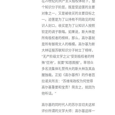
在20世纪的共产主义极权体制下，整
个知识分子阶层，既是受迫害的主要
对象之一，又是被收买的主要目标之
一。迫害是为了让持有不同政见的知
识人封口，收买是为了让知识人按照
钦定的调子歌唱。如果说，斯大林是
所有极权者的榜样，那么，高尔基就
是所有御用文人的楷模。高尔基为斯
大林征服苏联知识分子树立了榜样，
“无产阶级文学之父”受到极权者的特
殊“优待”，就要“知恩图报”，率领众
多名流集体礼赞伟大的斯大林及其血
腥独裁。正如《高尔基传》的作者芭
拉诺夫所言：“苏维埃政权为何觉得
高尔基重要和宝贵？简言之，就因为
他听话。”
高尔基的同时代人的苏尔吉切夫这样
评价所谓的文学大师：高尔基这样一