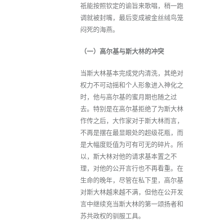
祇能按照钦定的谕旨来歌唱，稍一跑
调就被封嘴，最后变成被金丝绒鸟笼
闷死的海燕。
（一）高尔基与斯大林的冲突
当斯大林基本完成党内清洗，其绝对
权力不可动摇和个人形象进入神化之
时，他与高尔基的蜜月期也随之过
去。特别是在高尔基拒绝了为斯大林
作传之后，大作家对于斯大林而言，
不再是摆在最显眼处的超级花瓶，而
是大幅度贬值为可有可无的碎片。所
以，斯大林对他的请求基本置之不
理，对他的公开言行也不再看重。在
生命的晚年，尽管在私下里，高尔基
对斯大林越来越不满，但他在公开发
言中继续充当斯大林的第一颂扬者和
苏共政权的驯服工具。