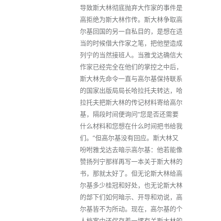
导致斯大林彻底抛弃大作家的事件是
高拒绝为斯大林作传。斯大林争取高
尔基回国的另一自私目的，是想在适
当的时候借大作家之笔，把他塑造成
列宁的当然接班人。当雅戈达确信大
作家已经完全在他们的掌控之中后，
斯大林先命令一直与高尔基保持联系
的国家出版局局长哈拉托夫转达，哈
拉托夫把斯大林的传记材料寄给高尔
基，隔段时间便询问“您是否还需要
什么材料和您想在什么时间把书给我
们。”但高尔基没有回应。斯大林又
吩咐雅戈达去暗示高尔基：他若能像
赞扬列宁那样再写一本关于斯大林的
书，那就太好了。但无论斯大林给高
尔基多少桂冠和好处，也无论斯大林
的部下们如何暗示、开导和劝说，高
尔基皆不为所动。现在，高尔基的个
人档案中还保存着一摞有关斯大林的