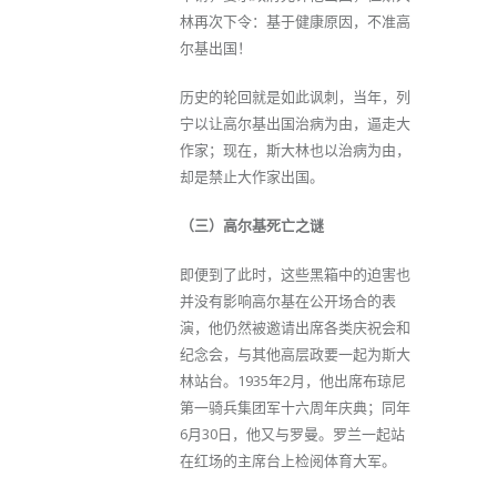
林再次下令：基于健康原因，不准高
尔基出国！
历史的轮回就是如此讽刺，当年，列
宁以让高尔基出国治病为由，逼走大
作家；现在，斯大林也以治病为由，
却是禁止大作家出国。
（三）高尔基死亡之谜
即便到了此时，这些黑箱中的迫害也
并没有影响高尔基在公开场合的表
演，他仍然被邀请出席各类庆祝会和
纪念会，与其他高层政要一起为斯大
林站台。1935年2月，他出席布琼尼
第一骑兵集团军十六周年庆典；同年
6月30日，他又与罗曼。罗兰一起站
在红场的主席台上检阅体育大军。