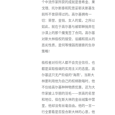
个中流作家所获的成就是普希金、果
戈理、托尔斯泰和陀思妥耶夫斯基生
前所不曾获得过的。高尔基拥有一
切：荣誉、金钱、女人的爱。之所以
如此，就在于高尔基与被耶稣抛弃在
沙漠上的那个魔鬼签了合同。高尔基
对斯大林极权的接受、谄媚和屈从的
恶劣性质，是何等懦弱而猥亵的生存
策略！
极权者对任何人都不会完全信任，也
都是采取极端的实用主义的态度。高
尔基这只无产阶级的“海燕”，当斯大
林要利用他为自己的权柄歌唱时，他
不仅给高尔基种种物质优惠，还为大
作家披上华丽的羽毛——崇高的名誉
和地位，但在斯大林的金丝绒集中营
里，他却没有丝毫自由。他的一言一
行全要看是否投合斯大林的心意，他