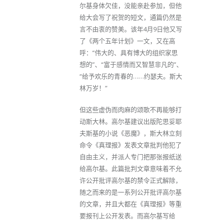
尔基身体欠佳，没能亲赴参加，但他
给大会写了祝贺的短文，通篇仍然是
言不由衷的赞美。该年4月9日他又写
了《两个五年计划》一文，又在高
呼：“伟大的、具有博大的组织家思
想的”、“富于感情而又智慧非凡的”、
“给予欢乐的青春的……约瑟夫。斯大
林万岁！”
但这些虚伪而肉麻的颂歌不再能够打
动斯大林。高尔基建议出版陀思妥耶
夫斯基的小说《恶魔》，斯大林立刻
命令《真理报》发表文章批判他犯了
自由主义，并派人专门把那张报纸送
给高尔基。此篇批判文章意味着不允
许公开批评高尔基的禁令正式解除，
随之而来的是一系列公开批评高尔基
的文章，并且大都在《真理报》等重
要报刊上公开发表。而高尔基写给