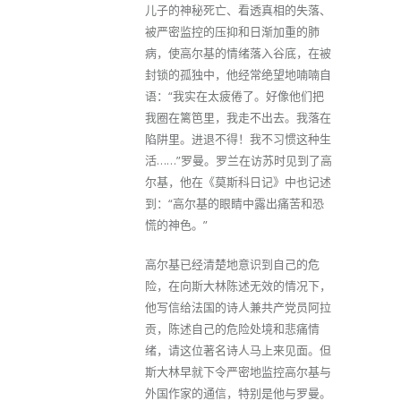
儿子的神秘死亡、看透真相的失落、
被严密监控的压抑和日渐加重的肺
病，使高尔基的情绪落入谷底，在被
封锁的孤独中，他经常绝望地喃喃自
语：“我实在太疲倦了。好像他们把
我圈在篱笆里，我走不出去。我落在
陷阱里。进退不得！我不习惯这种生
活……”罗曼。罗兰在访苏时见到了高
尔基，他在《莫斯科日记》中也记述
到：“高尔基的眼睛中露出痛苦和恐
慌的神色。”
高尔基已经清楚地意识到自己的危
险，在向斯大林陈述无效的情况下，
他写信给法国的诗人兼共产党员阿拉
贡，陈述自己的危险处境和悲痛情
绪，请这位著名诗人马上来见面。但
斯大林早就下令严密地监控高尔基与
外国作家的通信，特别是他与罗曼。