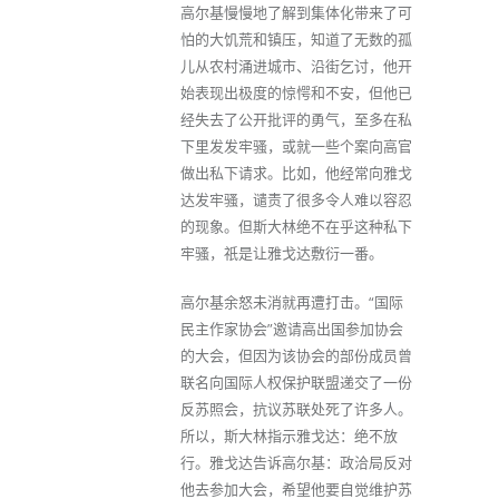
高尔基慢慢地了解到集体化带来了可
怕的大饥荒和镇压，知道了无数的孤
儿从农村涌进城市、沿街乞讨，他开
始表现出极度的惊愕和不安，但他已
经失去了公开批评的勇气，至多在私
下里发发牢骚，或就一些个案向高官
做出私下请求。比如，他经常向雅戈
达发牢骚，谴责了很多令人难以容忍
的现象。但斯大林绝不在乎这种私下
牢骚，祇是让雅戈达敷衍一番。
高尔基余怒未消就再遭打击。“国际
民主作家协会”邀请高出国参加协会
的大会，但因为该协会的部份成员曾
联名向国际人权保护联盟递交了一份
反苏照会，抗议苏联处死了许多人。
所以，斯大林指示雅戈达：绝不放
行。雅戈达告诉高尔基：政洽局反对
他去参加大会，希望他要自觉维护苏