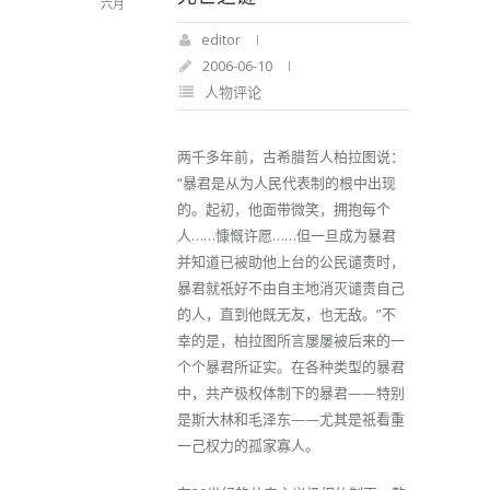
六月
editor
2006-06-10
人物评论
两千多年前，古希腊哲人柏拉图说：
“暴君是从为人民代表制的根中出现
的。起初，他面带微笑，拥抱每个
人……慷慨许愿……但一旦成为暴君
并知道已被助他上台的公民谴责时，
暴君就祇好不由自主地消灭谴责自己
的人，直到他既无友，也无敌。”不
幸的是，柏拉图所言屡屡被后来的一
个个暴君所证实。在各种类型的暴君
中，共产极权体制下的暴君——特别
是斯大林和毛泽东——尤其是祇看重
一己权力的孤家寡人。