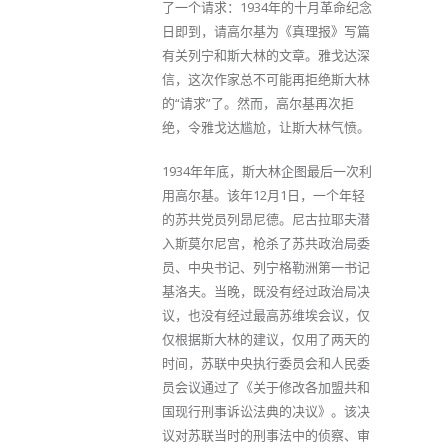
了一个请求：1934年的十月革命纪念
日即到，请高尔基为《真理报》写篇
有关列宁和斯大林的文章。雅戈达深
信，这次作家总不可能再拒绝斯大林
的“请求”了。然而，高尔基再次拒
绝，令雅戈达尴尬，让斯大林气愤。
1934年年底，斯大林企图最后一次利
用高尔基。该年12月1日，一个年轻
的苏共党员列昂尼德。尼古拉耶夫潜
入斯莫尔尼宫，枪杀了苏共政治局委
员、中央书记、列宁格勒洲第一书记
基洛夫。当晚，既没有经过政治局决
议，也没有经过最高苏维埃会议，仅
仅根据斯大林的建议，仅用了两天的
时间，苏联中央执行委员会和人民委
员会议通过了《关于修改各加盟共和
国现行刑事诉讼法典的决议》。该决
议对苏联当时的刑事法中的侦察、审