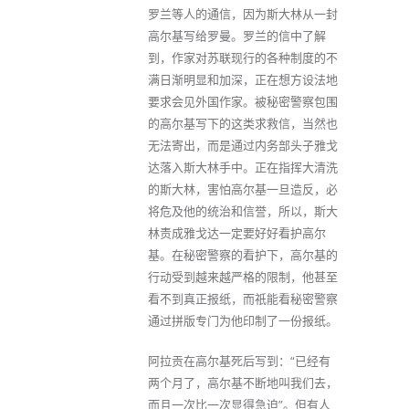
罗兰等人的通信，因为斯大林从一封
高尔基写给罗曼。罗兰的信中了解
到，作家对苏联现行的各种制度的不
满日渐明显和加深，正在想方设法地
要求会见外国作家。被秘密警察包围
的高尔基写下的这类求救信，当然也
无法寄出，而是通过内务部头子雅戈
达落入斯大林手中。正在指挥大清洗
的斯大林，害怕高尔基一旦造反，必
将危及他的统治和信誉，所以，斯大
林责成雅戈达一定要好好看护高尔
基。在秘密警察的看护下，高尔基的
行动受到越来越严格的限制，他甚至
看不到真正报纸，而祇能看秘密警察
通过拼版专门为他印制了一份报纸。
阿拉贡在高尔基死后写到：“已经有
两个月了，高尔基不断地叫我们去，
而且一次比一次显得急迫”。但有人