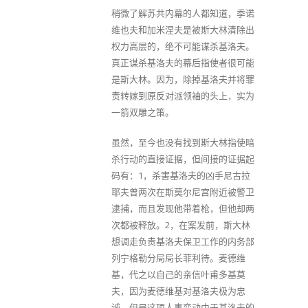
稍微了解苏共内幕的人都知道，季诺
维也夫和加米涅夫是被斯大林清除出
权力高层的，绝不可能谋杀基洛夫。
真正谋杀基洛夫的幕后指使者很可能
是斯大林。因为，除掉基洛夫并将罪
责转嫁到原反对派领袖的头上，实为
一箭双雕之策。
虽然，至今也没有找到斯大林指使暗
杀行动的直接证据，但间接的证据起
码有：1，杀害基洛夫的凶手尼古拉
耶夫曾两次在斯莫尔尼宫附近被警卫
逮捕，而且发现他带着枪，但他却两
次都被释放。2，在案发前，斯大林
想调走负责基洛夫保卫工作的内务部
列宁格勒分局局长菲利待。麦德维
基，代之以自己的亲信叶甫多基莫
夫，因为麦德维基对基洛夫极为忠
诚，但是这项人事变动由于基洛夫的