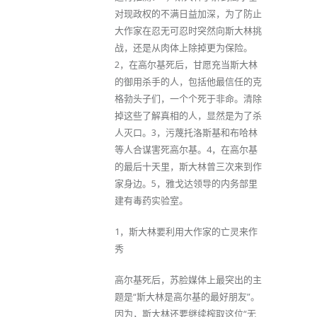
对现政权的不满日益加深，为了防止
大作家在忍无可忍时突然向斯大林挑
战，还是从肉体上除掉更为保险。
2，在高尔基死后，甘愿充当斯大林
的御用杀手的人，包括他最信任的克
格勃头子们，一个个死于非命。清除
掉这些了解真相的人，显然是为了杀
人灭口。3，污蔑托洛斯基和布哈林
等人合谋害死高尔基。4，在高尔基
的最后十天里，斯大林曾三次来到作
家身边。5，雅戈达领导的内务部里
建有毒药实验室。
1，斯大林要利用大作家的亡灵来作
秀
高尔基死后，苏脸媒体上最突出的主
题是“斯大林是高尔基的最好朋友”。
因为，斯大林还要继续榨取这位“无