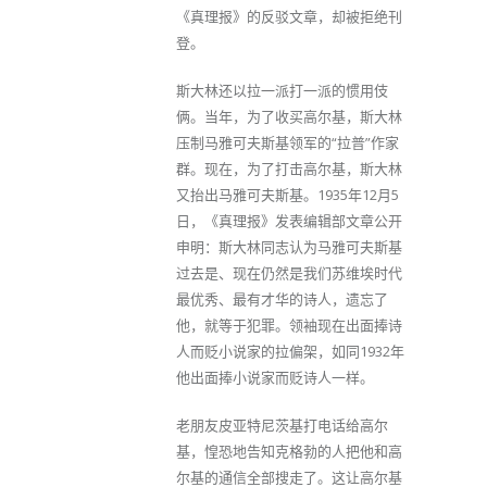
《真理报》的反驳文章，却被拒绝刊
登。
斯大林还以拉一派打一派的惯用伎
俩。当年，为了收买高尔基，斯大林
压制马雅可夫斯基领军的“拉普”作家
群。现在，为了打击高尔基，斯大林
又抬出马雅可夫斯基。1935年12月5
日，《真理报》发表编辑部文章公开
申明：斯大林同志认为马雅可夫斯基
过去是、现在仍然是我们苏维埃时代
最优秀、最有才华的诗人，遗忘了
他，就等于犯罪。领袖现在出面捧诗
人而贬小说家的拉偏架，如同1932年
他出面捧小说家而贬诗人一样。
老朋友皮亚特尼茨基打电话给高尔
基，惶恐地告知克格勃的人把他和高
尔基的通信全部搜走了。这让高尔基