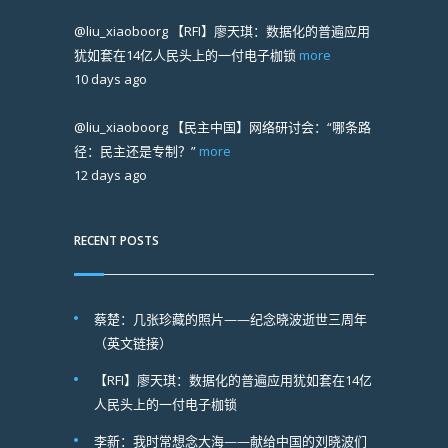
@liu_xiaoboorg
【RFI】廖天琪：数据化的普遍应用
犹如套在14亿人民头上的一付电子枷锁
more
10 days ago
@liu_xiaoboorg
【民主中国】网络研讨会：“哪条路
径：民主还是专制？”
more
12 days ago
RECENT POSTS
蔡楚：几张珍藏的照片——纪念晓波逝世三周年
（英文链接）
【RFI】廖天琪：数据化的普遍应用犹如套在14亿
人民头上的一付电子枷锁
李新：我时常想念大海——献给中国的刘晓波们