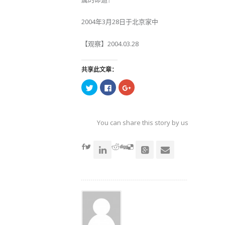
2004年3月28日于北京家中
【观察】2004.03.28
共享此文章：
点
点
点
击
击
击
以
以
以
在
在
在
Twitter
Facebook
Google+
上
上
上
共
共
共
You can share this story by using your soc
享
享
享
（在
（在
（在
accoun
新
新
新
窗
窗
窗
口
口
口
中
中
中
打
打
打
开）
开）
开）