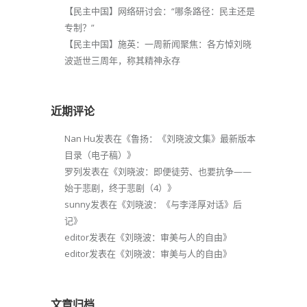
【民主中国】网络研讨会：“哪条路径：民主还是
专制？”
【民主中国】施英：一周新闻聚焦：各方悼刘晓
波逝世三周年，称其精神永存
近期评论
Nan Hu
发表在《
鲁扬：《刘晓波文集》最新版本
目录（电子稿）
》
罗列
发表在《
刘晓波：即便徒劳、也要抗争——
始于悲剧，终于悲剧（4）
》
sunny
发表在《
刘晓波：《与李泽厚对话》后
记
》
editor
发表在《
刘晓波：审美与人的自由
》
editor
发表在《
刘晓波：审美与人的自由
》
文章归档