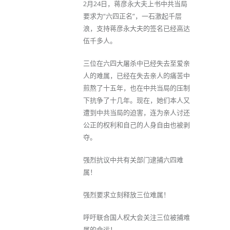
2月24日，蒋彦永大夫上书中共当局
要求为“六四正名”，一石激起千层
浪，支持蒋彦永大夫的签名已经高达
伍千多人。
三位在六四大屠杀中已经失去至爱亲
人的难属，已经在失去亲人的痛苦中
煎熬了十五年，也在中共当局的压制
下抗争了十几年。现在，她们本人又
遭到中共当局的迫害，连为亲人讨还
公正的权利和自己的人身自由也被剥
夺。
强烈抗议中共有关部门逮捕六四难
属！
强烈要求立刻释放三位难属！
呼吁联合国人权大会关注三位被捕难
属的命运！