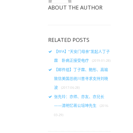
ABOUT THE AUTHOR
RELATED POSTS
【RFA】“天安门母亲”发起人丁子
霖 卧病正接受电疗
(2019-01-28)
【邮件组】丁子霖、鲍彤、高瑜
致信美国总统川普寻求支持刘晓
波
(2017-06-28)
张先玲：亦师、亦友、亦兄长
——清明忆蒋公培坤先生
(2016-
03-29)