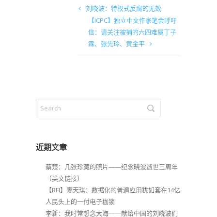
刘晓波：特权式反腐的无效
【ICPC】独立中文作家笔会呼吁
信：请关注被捕的六四难属丁子
霖、张先玲、黄金平
近期文章
蔡楚：几张珍藏的照片——纪念晓波逝世三周年
（英文链接）
【RFI】廖天琪：数据化的普遍应用犹如套在14亿
人民头上的一付电子枷锁
李新：我时常想念大海——献给中国的刘晓波们