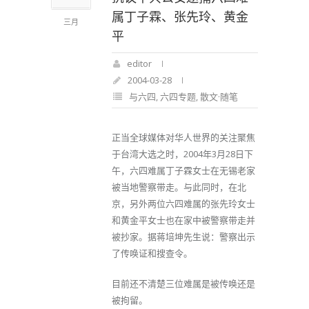
属丁子霖、张先玲、黄金
三月
平
editor
2004-03-28
与六四
,
六四专题
,
散文·随笔
正当全球媒体对华人世界的关注聚焦
于台湾大选之时，2004年3月28日下
午，六四难属丁子霖女士在无锡老家
被当地警察带走。与此同时，在北
京，另外两位六四难属的张先玲女士
和黄金平女士也在家中被警察带走并
被抄家。据蒋培坤先生说：警察出示
了传唤证和搜查令。
目前还不清楚三位难属是被传唤还是
被拘留。