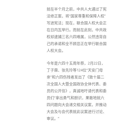
就在半个月之前，中共人大通过了宪
法修正案，将“国家尊重和保障人权”
写进宪法；现在，联合国人权大会正
在日内瓦举行。而就在此刻，中共政
权却逮捕三名六四难属，公然违背自
己的承诺和全不顾忌正在举行联合国
人权大会。
今年是六四十五周年祭，2月22日，
丁子霖、张先玲等124位“天安门母
亲”和六四伤残者发出了《致十届二
次全国人大暨全国政协全体代表、委
员的公开信》，真诚地吁请代表和委
员们“拿出勇气和胆识，果敢地就六
四问题向大会递交相关议案，并推动
大会及与会代表就此议案进行讨论、
审议。”