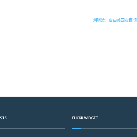
刘晓波：自由美国震慑“
OSTS
FLICKR WIDGET