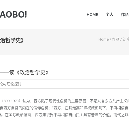
IAOBO!
HOME
个人
作品
Home
/
作品
/
刘
治哲学史》
——读《政治哲学史》
论与理论探讨
aus 1899-1973）认为，西方陷于现代性危机的主要原因，不是来自东方共产主
自西方自身的内在的信仰危机：“西方，在其最高知识权威影响下，不再相信自
行。在国际政治层面，西方知识界不再相信自由民主具有普世的价值，而代之以