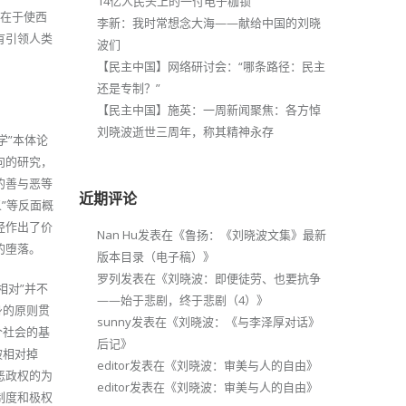
14亿人民头上的一付电子枷锁
仅在于使西
李新：我时常想念大海——献给中国的刘晓
有引领人类
波们
【民主中国】网络研讨会：“哪条路径：民主
还是专制？”
【民主中国】施英：一周新闻聚焦：各方悼
刘晓波逝世三周年，称其精神永存
学”本体论
向的研究，
的善与恶等
近期评论
义”等反面概
经作出了价
Nan Hu
发表在《
鲁扬：《刘晓波文集》最新
的堕落。
版本目录（电子稿）
》
罗列
发表在《
刘晓波：即便徒劳、也要抗争
相对”并不
——始于悲剧，终于悲剧（4）
》
身的原则贯
sunny
发表在《
刘晓波：《与李泽厚对话》
个社会的基
后记
》
被相对掉
editor
发表在《
刘晓波：审美与人的自由
》
恶政权的为
editor
发表在《
刘晓波：审美与人的自由
》
制度和极权