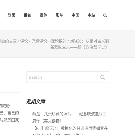
联署
采访
媒体
影响
中国
本站
晓波的文章
/
评论
/
思想评论与理论探讨
/
刘晓波：从相对主义到
新蒙昧主义——读《政治哲学史》
近期文章
义的威胁——
己、自己的
蔡楚：几张珍藏的照片——纪念晓波逝世三
与邪恶国家
周年（英文链接）
【RFI】廖天琪：数据化的普遍应用犹如套在