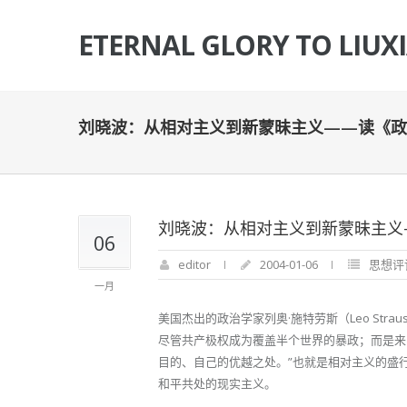
ETERNAL GLORY TO LIUX
刘晓波：从相对主义到新蒙昧主义——读《政
刘晓波：从相对主义到新蒙昧主义
06
editor
2004-01-06
思想评
一月
美国杰出的政治学家列奥·施特劳斯（Leo Str
尽管共产极权成为覆盖半个世界的暴政；而是来
目的、自己的优越之处。”也就是相对主义的盛
和平共处的现实主义。