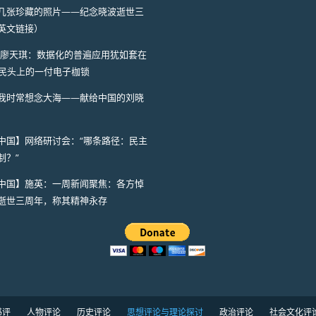
几张珍藏的照片——纪念晓波逝世三
英文链接）
I】廖天琪：数据化的普遍应用犹如套在
人民头上的一付电子枷锁
我时常想念大海——献给中国的刘晓
中国】网络研讨会：“哪条路径：民主
制？”
中国】施英：一周新闻聚焦：各方悼
逝世三周年，称其精神永存
书评
人物评论
历史评论
思想评论与理论探讨
政治评论
社会文化评