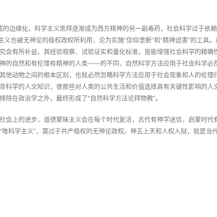
威的边缘化，科学主义崇拜逐渐成为西方精神的另一副毒药，社会科学过于依
主义也被无神论的极权政权所利用，沦为实施“信仰垄断”和“精神迫害”的工具
究会有所补益，其经验观察、试验证实和量化标准，皆能增强社会科学的精确
神的自然和有伦理有精神的人类——的不同，自然科学方法应用于社会科学必
其他动物之间的根本区别，也就必然忽略科学方法应用于社会现象和人的伦理
非科学的人文知识，使那些对人类的公共生活和价值选择具有关键性影响的人
排除在政治学之外，最终形成了“自然科学方法论拜物教”。
社会上的进步，道德蒙昧主义会在每个时代复活，古代有神学迷信，启蒙时代
“唯科学主义”，莫过于共产极权的无神论政权。神五上天和人权入狱，就是当