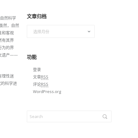
文章归档
赖自然科学
。虽然，自然
文
性和客观
章
然有其界
归
行为的界
档
文遗产——
功能
登录
有理性迷
文章
RSS
代的科学进
评论
RSS
WordPress.org