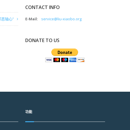
CONTACT INFO
邪恶轴心”
E-Mail:
service@liu-xiaobo.org
DONATE TO US
功能