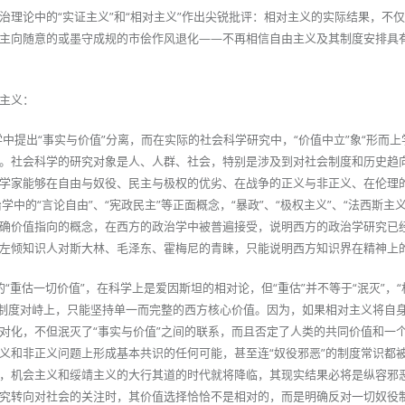
治理论中的“实证主义”和“相对主义”作出尖锐批评：相对主义的实际结果，不
主向随意的或墨守成规的市侩作风退化——不再相信自由主义及其制度安排具
主义：
学中提出“事实与价值”分离，而在实际的社会科学研究中，“价值中立”象“形而上
。社会科学的研究对象是人、人群、社会，特别是涉及到对社会制度和历史趋
学家能够在自由与奴役、民主与极权的优劣、在战争的正义与非正义、在伦理
学中的“言论自由”、“宪政民主”等正面概念，“暴政”、“极权主义”、“法西斯主
确价值指向的概念，在西方的政治学中被普遍接受，说明西方的政治学研究已
左倾知识人对斯大林、毛泽东、霍梅尼的青睐，只能说明西方知识界在精神上
“重估一切价值”，在科学上是爱因斯坦的相对论，但“重估”并不等于“泯灭”，“
的制度对峙上，只能坚持单一而完整的西方核心价值。因为，如果相对主义将自
对化，不但泯灭了“事实与价值”之间的联系，而且否定了人类的共同价值和一
义和非正义问题上形成基本共识的任何可能，甚至连“奴役邪恶”的制度常识都
，机会主义和绥靖主义的大行其道的时代就将降临，其现实结果必将是纵容邪
究转向对社会的关注时，其价值选择恰恰不是相对的，而是明确反对一切奴役