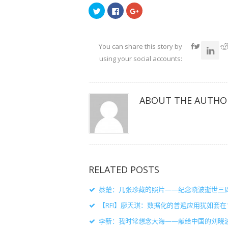
点
点
点
击
击
击
以
以
以
在
在
在
Twitter
Facebook
Google+
上
上
上
共
共
共
You can share this story by
享
享
享
（在
（在
（在
using your social accounts:
新
新
新
窗
窗
窗
口
口
口
中
中
中
打
打
打
开）
开）
开）
ABOUT THE AUTHO
RELATED POSTS
蔡楚：几张珍藏的照片——纪念晓波逝世三
【RFI】廖天琪：数据化的普遍应用犹如套
李新：我时常想念大海——献给中国的刘晓