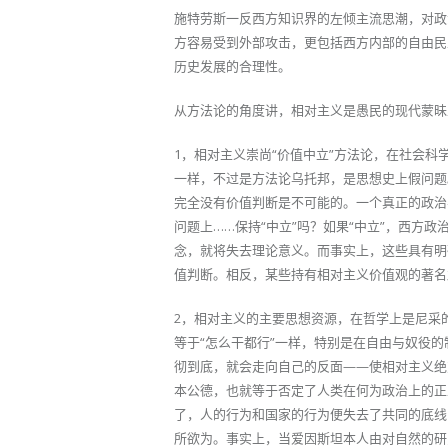
施特劳斯一反西方知识界的左倾主流思潮，对政
方容易受到外部攻击，更包括西方内部的自由民
历史发展的合理性。
从方法论的角度讲，相对主义是愚民的现代蒙昧
1，相对主义崇尚“价值中立”方法论，在社会科
一样，不过是方法论乌托邦，是思想史上假问题
完全没有价值判断是不可能的。一个真正的政治
问题上……保持“中立”吗？如果“中立”，西方政治
念，就将失去理论意义。而事实上，这些具有明
值判断。相反，某些持有相对主义价值观的著名
2，相对主义的主要思想资源，在哲学上是尼采的
等于“怎么干都行”一样，特别是在自由与奴役
彻到底，就会走向自己的反面——使相对主义绝
本公德，也就等于否定了人类在何为政治上的正
了，人的行为和国家的行为便失去了共同的底线
所欲为。事实上，当爱因斯坦本人由对自然的研