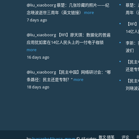
@liu_xiaoboorg
蔡楚：几张珍藏的照片——纪
蔡楚：
念晓波逝世三周年（英文链接）
more
周年（
7 days ago
【RF
14亿
@liu_xiaoboorg
【RFI】廖天琪：数据化的普遍
应用犹如套在14亿人民头上的一付电子枷锁
李新：
more
波们
16 days ago
【民主
还是专
@liu_xiaoboorg
【民主中国】网络研讨会：“哪
条路径：民主还是专制？”
more
【民主
18 days ago
刘晓波
散文·随笔
评论
by
liuxiaobo&liuxia; group
© All rights