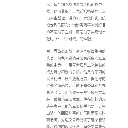
术，每个细胞都洋溢着阴暗的权力
欲；他叼着烟斗，说话抑扬顿挫，满
口人生哲理，讲的无非是怎样实现统
治世界的野心；他制毒贩毒的最终目
的不是为了金钱，而是为了实现他年
轻时（红卫兵时代）的理想。
由世界革命的战士到跨国贩毒集团的
头目，角色的变换并没有改变老红卫
兵的本色——用革命理想主义包装的
权力野心和暴力手段。他具有顽固的
文革情结：虽然腰缠万贯，但他穿的
不是名牌西装，住的不是豪华别墅或
总统套间，而仍然是一身将校呢黄军
装，戴着毛泽东像章，住在简朴的木
质平房中，他的主要助手也是一身中
山装；他回忆往事的口气时而高亢时
而低沉，对造反青春充满了混杂着骄
傲和遗憾的深深怀念：骄傲的是曾经