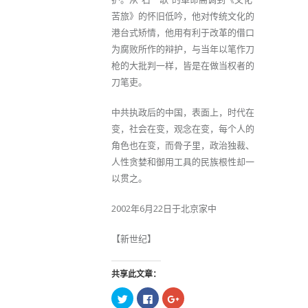
苦旅》的怀旧低吟，他对传统文化的
港台式矫情，他用有利于改革的借口
为腐败所作的辩护，与当年以笔作刀
枪的大批判一样，皆是在做当权者的
刀笔吏。
中共执政后的中国，表面上，时代在
变，社会在变，观念在变，每个人的
角色也在变，而骨子里，政治独裁、
人性贪婪和御用工具的民族根性却一
以贯之。
2002年6月22日于北京家中
【新世纪】
共享此文章：
点
点
点
击
击
击