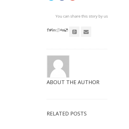
以
以
以
在
在
在
Twitter
Facebook
Google+
上
上
上
共
共
共
You can share this story by using your soc
享
享
享
（在
（在
（在
accoun
新
新
新
窗
窗
窗
口
口
口
中
中
中
打
打
打
开）
开）
开）
ABOUT THE AUTHOR
RELATED POSTS