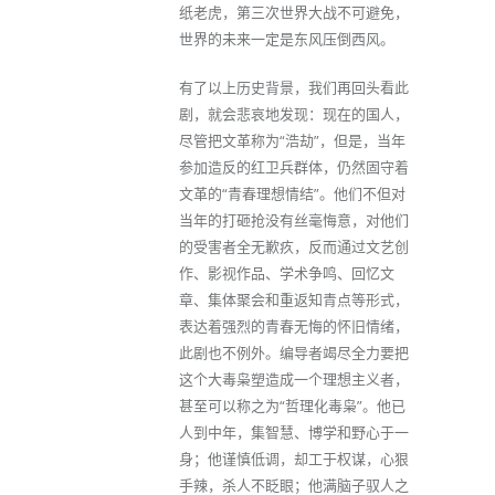
纸老虎，第三次世界大战不可避免，
世界的未来一定是东风压倒西风。
有了以上历史背景，我们再回头看此
剧，就会悲哀地发现：现在的国人，
尽管把文革称为“浩劫”，但是，当年
参加造反的红卫兵群体，仍然固守着
文革的“青春理想情结”。他们不但对
当年的打砸抢没有丝毫悔意，对他们
的受害者全无歉疚，反而通过文艺创
作、影视作品、学术争鸣、回忆文
章、集体聚会和重返知青点等形式，
表达着强烈的青春无悔的怀旧情绪，
此剧也不例外。编导者竭尽全力要把
这个大毒枭塑造成一个理想主义者，
甚至可以称之为“哲理化毒枭”。他已
人到中年，集智慧、博学和野心于一
身；他谨慎低调，却工于权谋，心狠
手辣，杀人不眨眼；他满脑子驭人之