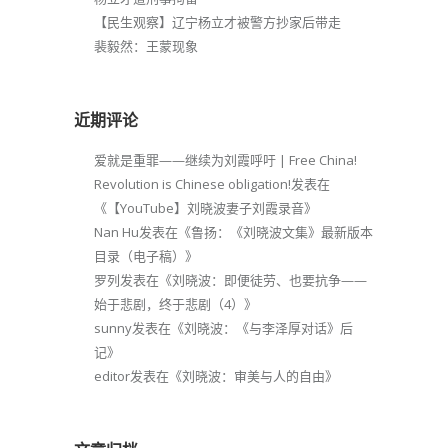
【民生观察】辽宁杨立才被警方抄家后带走
裴毅然：王蒙现象
近期评论
爱就是重罪——继续为刘霞呼吁 | Free China!
Revolution is Chinese obligation!
发表在
《
【YouTube】刘晓波妻子刘霞录音
》
Nan Hu
发表在《
鲁扬：《刘晓波文集》最新版本
目录（电子稿）
》
罗列
发表在《
刘晓波：即便徒劳、也要抗争——
始于悲剧，终于悲剧（4）
》
sunny
发表在《
刘晓波：《与李泽厚对话》后
记
》
editor
发表在《
刘晓波：审美与人的自由
》