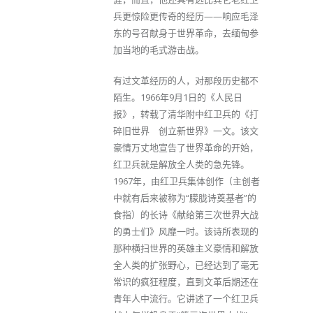
兵更惊险更传奇的经历——响应毛泽
东的号召献身于世界革命，去缅甸参
加当地的毛式游击战。
有过文革经历的人，对那段历史都不
陌生。1966年9月1日的《人民日
报》，转载了清华附中红卫兵的《打
碎旧世界 创立新世界》一文。该文
豪情万丈地宣告了世界革命的开始，
红卫兵就是解放全人类的急先锋。
1967年，由红卫兵集体创作（主创者
中就有后来被称为“朦胧诗奠基者”的
食指）的长诗《献给第三次世界大战
的勇士们》风靡一时。该诗所表现的
那种横扫世界的英雄主义豪情和解放
全人类的扩张野心，已经达到了毫无
常识的疯狂程度，直到文革后期还在
青年人中流行。它讲述了一个红卫兵