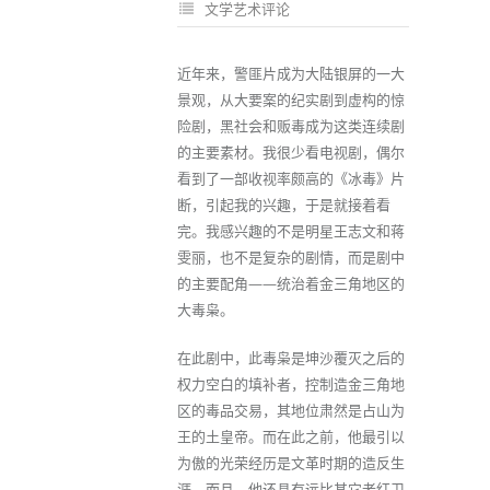
文学艺术评论
近年来，警匪片成为大陆银屏的一大
景观，从大要案的纪实剧到虚构的惊
险剧，黑社会和贩毒成为这类连续剧
的主要素材。我很少看电视剧，偶尔
看到了一部收视率颇高的《冰毒》片
断，引起我的兴趣，于是就接着看
完。我感兴趣的不是明星王志文和蒋
雯丽，也不是复杂的剧情，而是剧中
的主要配角——统治着金三角地区的
大毒枭。
在此剧中，此毒枭是坤沙覆灭之后的
权力空白的填补者，控制造金三角地
区的毒品交易，其地位肃然是占山为
王的土皇帝。而在此之前，他最引以
为傲的光荣经历是文革时期的造反生
涯，而且，他还具有远比其它老红卫