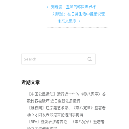
刘晓波：丑陋的韩国世界杯
刘晓波：在日常生活中拒绝说谎
──余杰文集序
近期文章
【中国公民运动】运行近十年的《零八宪章》谷
歌博客被破坏 近日重新注册运行
【维权网】辽宁籍艺术家、《零八宪章》签署者
杨立才因发表涉港言论遭刑事拘留
【RFA】疑发表涉港言论 《零八宪章》签署者
杨立才遭刑事拘留