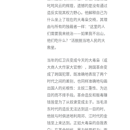
叱咤风云的辉煌，遗憾的是没有通过
造反实现其权力野心。他解释自己为
什么坐上了现在的大毒枭交椅，其理
由与所有的独裁者一样：“这里的人
们需要我来统治——如果我不出山，
他们吃什么？”活脱脱当地人民的大
救星。
当年的红卫兵变成今天的大毒枭（或
大商人大作家大官僚），跨国革命变
成了跨国犯罪，既准确地表现了两个
时代之间的差别，也同样准确地勾画
出国人的劣根性：主奴二重性、为达
目的而不择手段。革命造反和贩毒赚
钱皆是为了从奴隶变成主子。当毛泽
东时代的造反无法达到这一目的时，
他就与时俱进地利用邓、江时代的金
钱至上来达到。正如大毒枭的自我表
白：在革命时代，暴力就是权力；而