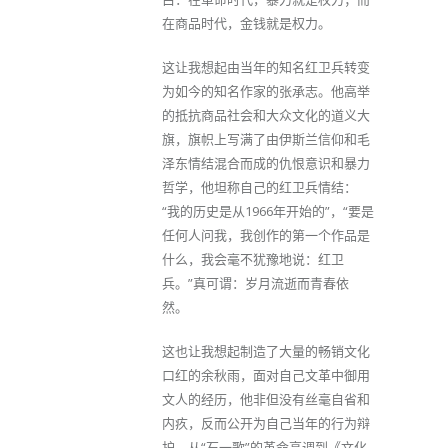
在商品时代，金钱就是权力。
这让我想起由当年的知名红卫兵转变
为如今的知名作家的张承志。他高举
的抵抗商品社会和大众文化的道义大
旗，旗帜上写满了由伊斯兰信仰和毛
泽东情结混合而成的仇恨意识和暴力
哲学，他坦称自己的红卫兵情结：
“我的历史是从1966年开始的”，“要是
任何人问我，我创作的第一个作品是
什么，我会毫不犹豫地说：红卫
兵。”真可谓：岁月流逝而青春依
然。
这也让我想起制造了大量的畅销文化
口红的余秋雨，面对自己文革中御用
文人的经历，他非但没有丝毫自省和
内疚，反而公开为自己当年的行为辩
护。从“石一歌”的革命高调到《文化