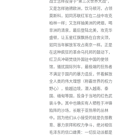
战士怎样投身于“第三次世界大战”，
又是怎样驰骋欧洲，饮马顿河，占领
莫斯科，如同苏联红军在二战中攻克
柏林一样；又怎样抽美洲的烤烟，喝
非洲的清泉，最后登陆北美，攻克华
盛顿，让五星红旗飘扬在白宫尖顶，
如同当年解放军攻占南京一样。正是
在这种疯狂的革命乌托邦的鼓动下，
红卫兵冲砸焚烧外国驻中国的使领
馆，骚扰国际列车，最极端的狂热者
不满足于国内的暴力造反，怀着解放
全人类的伟大理想（称霸世界的权力
野心），偷越边境，潜入越南、泰
国、缅甸等国，投身于当地的红色武
装斗争。其中也确实有人牺牲于冲锋
陷阵的沙场，长眠于亚热带的丛林
中。因为他们从小接受的就是仇恨教
育、暴力崇拜和权力争斗，绝对相信
毛泽东的信口雌黄：一切反动派都是