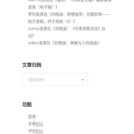
目录（电子稿）
》
罗列
发表在《
刘晓波：即便徒劳、也要抗争——
始于悲剧，终于悲剧（4）
》
sunny
发表在《
刘晓波：《与李泽厚对话》后
记
》
editor
发表在《
刘晓波：审美与人的自由
》
文章归档
文
章
归
档
功能
登录
文章
RSS
评论
RSS