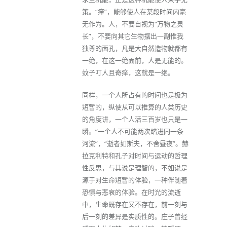
策。“痒”，能够使人在某段时间内毫
无作为。人，不要自视为“万物之灵
长”，不要向其它生物摆出一副惟我
独尊的面孔，凡是大自然造物就都有
一绝，在这一绝面前，人是无能的。
蚊子叮人且奇痒，这就是一绝。
同样，一个人所占有的时间也是极为
短暂的，纵使从可以推算的人类历史
的角度讲，一个人活三百岁也只是一
瞬。“一个人不可能两次踏进同一条
河流”，“逝者如斯夫，不舍昼夜”。赫
拉克利特和孔子对时间与运动的哲理
性反思，与其说是理智的，不如说是
源于对生命短暂的体验，一种伴随着
恐惧与悲哀的体验。在时光的流逝
中，生命既存在又不存在，前一刻与
后一刻的差异是实质性的。庄子曾经