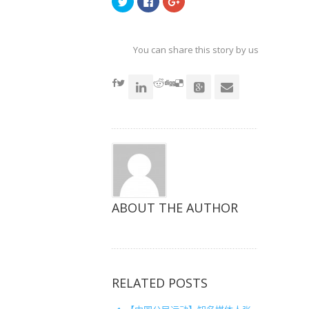
击
击
击
以
以
以
在
在
在
Twitter
Facebook
Google+
上
上
上
共
共
共
You can share this story by using your soc
享
享
享
（在
（在
（在
accoun
新
新
新
窗
窗
窗
口
口
口
中
中
中
打
打
打
开）
开）
开）
ABOUT THE AUTHOR
RELATED POSTS