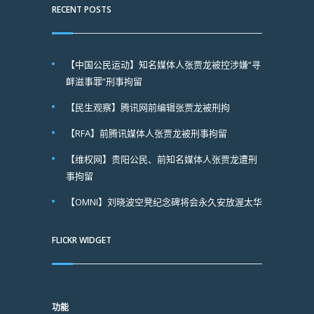
RECENT POSTS
【中国公民运动】知名媒体人张贾龙被控涉嫌“寻
衅滋事罪”刑事拘留
【民生观察】腾讯网前编辑张贾龙被刑拘
【RFA】前腾讯媒体人张贾龙被刑事拘留
【维权网】贵阳公民、前知名媒体人张贾龙遭刑
事拘留
【OMNI】刘晓波空凳纪念碑将会永久安放渥太华
FLICKR WIDGET
功能