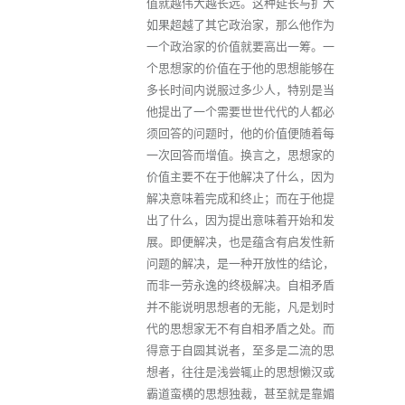
值就越伟大越长远。这种延长与扩大
如果超越了其它政治家，那么他作为
一个政治家的价值就要高出一筹。一
个思想家的价值在于他的思想能够在
多长时间内说服过多少人，特别是当
他提出了一个需要世世代代的人都必
须回答的问题时，他的价值便随着每
一次回答而增值。换言之，思想家的
价值主要不在于他解决了什么，因为
解决意味着完成和终止；而在于他提
出了什么，因为提出意味着开始和发
展。即便解决，也是蕴含有启发性新
问题的解决，是一种开放性的结论，
而非一劳永逸的终极解决。自相矛盾
并不能说明思想者的无能，凡是划时
代的思想家无不有自相矛盾之处。而
得意于自圆其说者，至多是二流的思
想者，往往是浅尝辄止的思想懒汉或
霸道蛮横的思想独裁，甚至就是靠媚