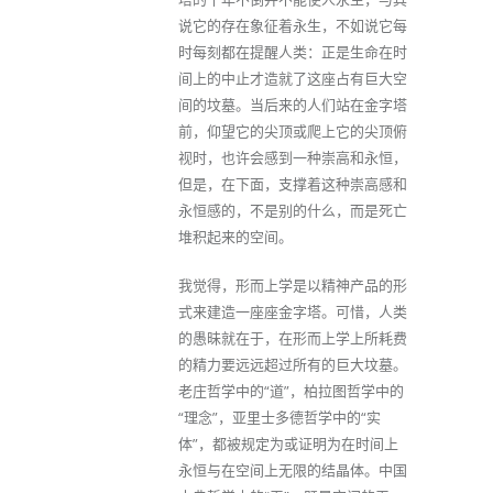
说它的存在象征着永生，不如说它每
时每刻都在提醒人类：正是生命在时
间上的中止才造就了这座占有巨大空
间的坟墓。当后来的人们站在金字塔
前，仰望它的尖顶或爬上它的尖顶俯
视时，也许会感到一种崇高和永恒，
但是，在下面，支撑着这种崇高感和
永恒感的，不是别的什么，而是死亡
堆积起来的空间。
我觉得，形而上学是以精神产品的形
式来建造一座座金字塔。可惜，人类
的愚昧就在于，在形而上学上所耗费
的精力要远远超过所有的巨大坟墓。
老庄哲学中的“道”，柏拉图哲学中的
“理念”，亚里士多德哲学中的“实
体”，都被规定为或证明为在时间上
永恒与在空间上无限的结晶体。中国