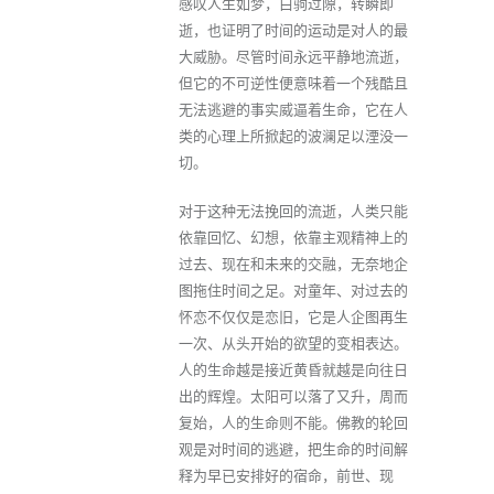
感叹人生如梦，白驹过隙，转瞬即
逝，也证明了时间的运动是对人的最
大威胁。尽管时间永远平静地流逝，
但它的不可逆性便意味着一个残酷且
无法逃避的事实威逼着生命，它在人
类的心理上所掀起的波澜足以湮没一
切。
对于这种无法挽回的流逝，人类只能
依靠回忆、幻想，依靠主观精神上的
过去、现在和未来的交融，无奈地企
图拖住时间之足。对童年、对过去的
怀恋不仅仅是恋旧，它是人企图再生
一次、从头开始的欲望的变相表达。
人的生命越是接近黄昏就越是向往日
出的辉煌。太阳可以落了又升，周而
复始，人的生命则不能。佛教的轮回
观是对时间的逃避，把生命的时间解
释为早已安排好的宿命，前世、现