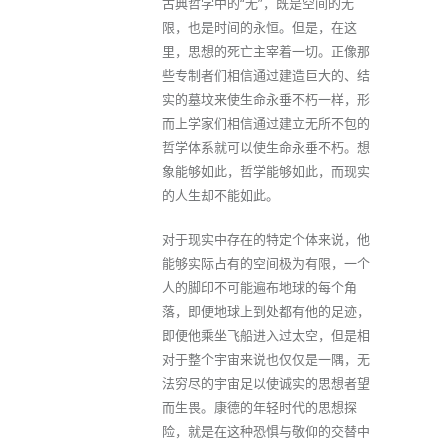
古典哲学中的“无”，既是空间的无
限，也是时间的永恒。但是，在这
里，思想的死亡主宰着一切。正像那
些专制者们相信通过建造巨大的、结
实的墓坟来使生命永垂不朽一样，形
而上学家们相信通过建立无所不包的
哲学体系就可以使生命永垂不朽。想
象能够如此，哲学能够如此，而现实
的人生却不能如此。
对于现实中存在的特定个体来说，他
能够实际占有的空间极为有限，一个
人的脚印不可能遍布地球的每个角
落，即便地球上到处都有他的足迹，
即便他乘坐飞船进入过太空，但是相
对于整个宇宙来说也仅仅是一隅，无
法穷尽的宇宙足以使诚实的思想者望
而生畏。康德的年轻时代的思想探
险，就是在这种恐惧与敬仰的交替中