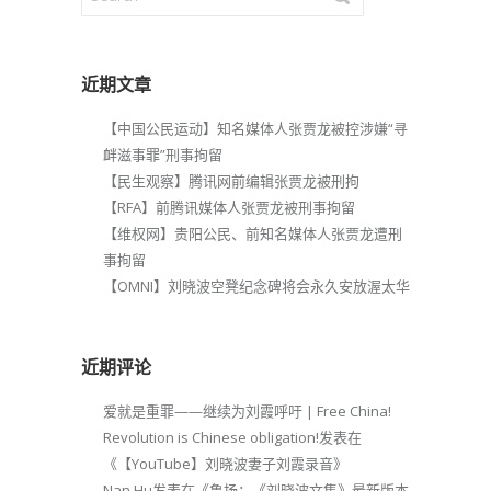
近期文章
【中国公民运动】知名媒体人张贾龙被控涉嫌“寻
衅滋事罪”刑事拘留
【民生观察】腾讯网前编辑张贾龙被刑拘
【RFA】前腾讯媒体人张贾龙被刑事拘留
【维权网】贵阳公民、前知名媒体人张贾龙遭刑
事拘留
【OMNI】刘晓波空凳纪念碑将会永久安放渥太华
近期评论
爱就是重罪——继续为刘霞呼吁 | Free China!
Revolution is Chinese obligation!
发表在
《
【YouTube】刘晓波妻子刘霞录音
》
Nan Hu
发表在《
鲁扬：《刘晓波文集》最新版本