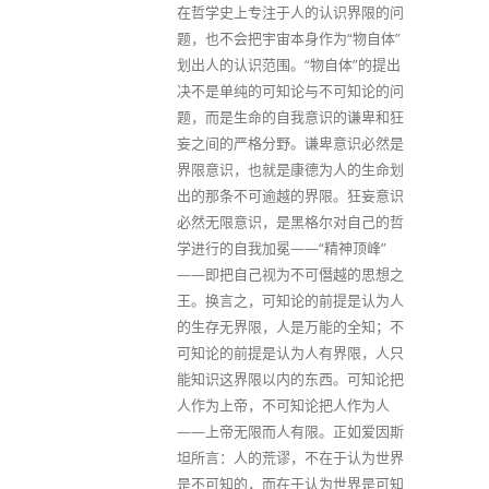
在哲学史上专注于人的认识界限的问
题，也不会把宇宙本身作为“物自体”
划出人的认识范围。“物自体”的提出
决不是单纯的可知论与不可知论的问
题，而是生命的自我意识的谦卑和狂
妄之间的严格分野。谦卑意识必然是
界限意识，也就是康德为人的生命划
出的那条不可逾越的界限。狂妄意识
必然无限意识，是黑格尔对自己的哲
学进行的自我加冕——“精神顶峰”
——即把自己视为不可僭越的思想之
王。换言之，可知论的前提是认为人
的生存无界限，人是万能的全知；不
可知论的前提是认为人有界限，人只
能知识这界限以内的东西。可知论把
人作为上帝，不可知论把人作为人
——上帝无限而人有限。正如爱因斯
坦所言：人的荒谬，不在于认为世界
是不可知的，而在于认为世界是可知