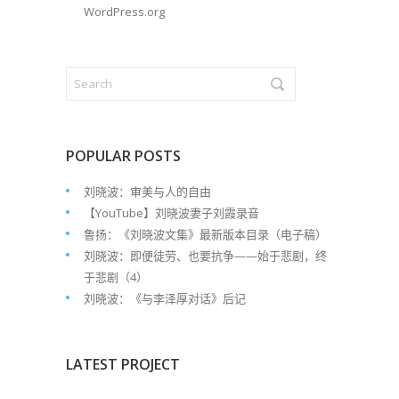
WordPress.org
POPULAR POSTS
刘晓波：审美与人的自由
【YouTube】刘晓波妻子刘霞录音
鲁扬：《刘晓波文集》最新版本目录（电子稿）
刘晓波：即便徒劳、也要抗争——始于悲剧，终
于悲剧（4）
刘晓波：《与李泽厚对话》后记
LATEST PROJECT