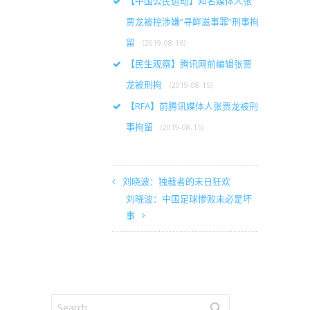
【中国公民运动】知名媒体人张
贾龙被控涉嫌“寻衅滋事罪”刑事拘
留
(2019-08-16)
【民生观察】腾讯网前编辑张贾
龙被刑拘
(2019-08-15)
【RFA】前腾讯媒体人张贾龙被刑
事拘留
(2019-08-15)
刘晓波：独裁者的末日狂欢
刘晓波：中国足球惨败未必是坏
事