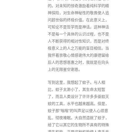
的。对未知的惊奇激励着纯科学的精
神探险，对生命神秘性的敬畏使人追
问超世俗的终极价值。在此意义上，
可知论不是哲学而是神话。这种神话
不是每一个具体的认识过程，也不是
人不断获得的相对性知识，而是对终
极意义上的人之万能的盲目相信。当
我怀着崇敬心情感谢伟大的康德留给
后人的思想恩惠之时，我就是在向头
上的无限星空谢恩。
写到这里，我想起了蚊子。与人相
比，蚊子太渺小了，其生命太短暂
了，而且人类设计了许许多多驱蚊灭
蚊的工具，水平也越来越高。但是，
蚊子那“嗡嗡”的叫声足以使人心烦意
乱、彻夜难眠。大自然造就了蚊子，
给了它以其它的生物所不具有的特殊
求生机能，正是这种机能使人束手无