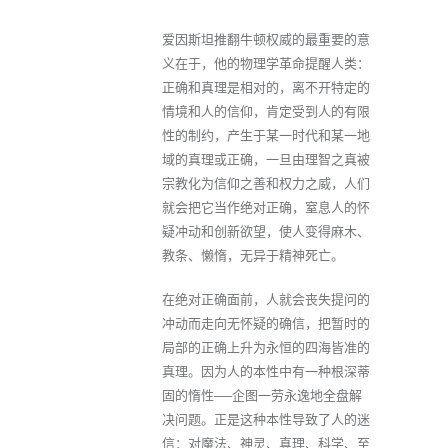
爱因斯坦推翻牛顿权威的最重要的意
义在于，他的物理学革命提醒人类：
正确和真理是相对的，离不开特定的
情境和人的信仰，肯定受到人的有限
性的制约，产生于某一时代和某一地
域的真理或正确，一旦由理智之真被
宗教化为信仰之善和权力之威，人们
就会把它当作绝对正确，窒息人的怀
疑冲动和创新欲望，使人变得麻木、
教条、懒惰，无异于精神死亡。
在绝对正确面前，人就会丧失提问的
冲动而走向无怀疑的确信，把暂时的
局部的正确上升为永恒的四海皆准的
真理。因为人的本性中有一种根深蒂
固的惰性──企图一劳永逸地全盘解
决问题。正是这种本性导致了人的迷
信：对魔法、神灵、真理、科学、至