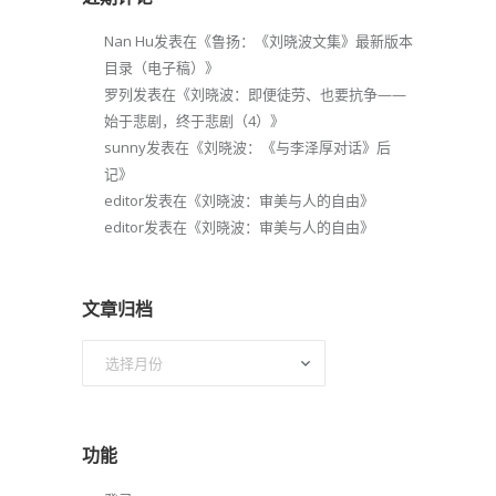
Nan Hu
发表在《
鲁扬：《刘晓波文集》最新版本
目录（电子稿）
》
罗列
发表在《
刘晓波：即便徒劳、也要抗争——
始于悲剧，终于悲剧（4）
》
sunny
发表在《
刘晓波：《与李泽厚对话》后
记
》
editor
发表在《
刘晓波：审美与人的自由
》
editor
发表在《
刘晓波：审美与人的自由
》
文章归档
文
章
归
档
功能