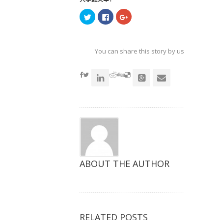
点
点
点
击
击
击
以
以
以
在
在
在
Twitter
Facebook
Google+
上
上
上
共
共
共
You can share this story by using your soc
享
享
享
（在
（在
（在
accoun
新
新
新
窗
窗
窗
口
口
口
中
中
中
打
打
打
开）
开）
开）
ABOUT THE AUTHOR
RELATED POSTS