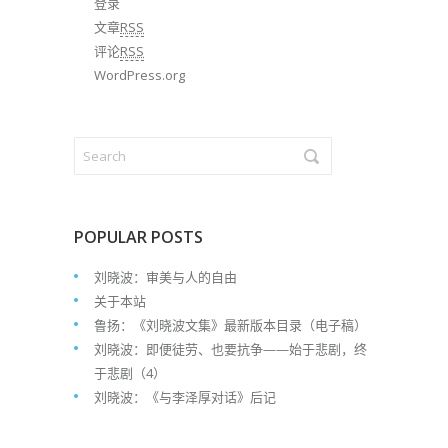
登录
文章
RSS
评论
RSS
WordPress.org
POPULAR POSTS
刘晓波：审美与人的自由
关于本站
鲁扬：《刘晓波文集》最新版本目录（电子稿）
刘晓波：即便徒劳、也要抗争——始于悲剧，终
于悲剧（4）
刘晓波：《与李泽厚对话》后记