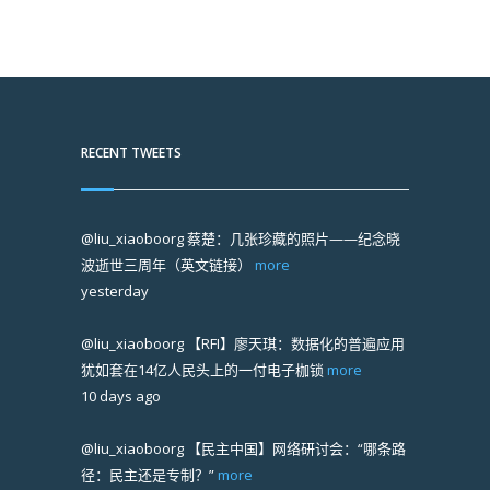
RECENT TWEETS
@liu_xiaoboorg
蔡楚：几张珍藏的照片——纪念晓
波逝世三周年（英文链接）
more
yesterday
@liu_xiaoboorg
【RFI】廖天琪：数据化的普遍应用
犹如套在14亿人民头上的一付电子枷锁
more
10 days ago
@liu_xiaoboorg
【民主中国】网络研讨会：“哪条路
径：民主还是专制？”
more