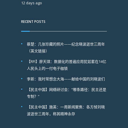
12 days ago
RECENT POSTS
蔡楚：几张珍藏的照片——纪念晓波逝世三周年
（英文链接）
【RFI】廖天琪：数据化的普遍应用犹如套在14亿
人民头上的一付电子枷锁
李新：我时常想念大海——献给中国的刘晓波们
【民主中国】网络研讨会：“哪条路径：民主还是
专制？”
【民主中国】施英：一周新闻聚焦：各方悼刘晓
波逝世三周年，称其精神永存