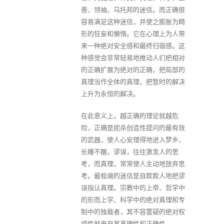
善、领袖、乌托邦的迷信。而正确很
容易满足这种迷信，并使之膨胀为畸
形的狂妄和懒惰。它在心理上为人带
来一种绝对安全感和最终归宿感。这
种感觉会非常轻易地推动人们把相对
的正确扩展为绝对的正确，把局部的
真理当作全体的真理，把暂时的解决
上升为永恒的解决。
在此意义上，越正确的理论就越危
险，正确是扼杀创造性提问的最有效
的武器，使人心安理得地进入梦乡、
长睡不醒。谬误，往往激发人的思
考，而真理，常常使人主动地放弃思
考。最极端的迷信是自欺欺人地把谬
误指认真理。宗教中的上帝、哲学中
的形而上学、科学中的绝对真理和专
制中的独裁者，其不容置疑的绝对权
威性就来自其真理性和正确性。