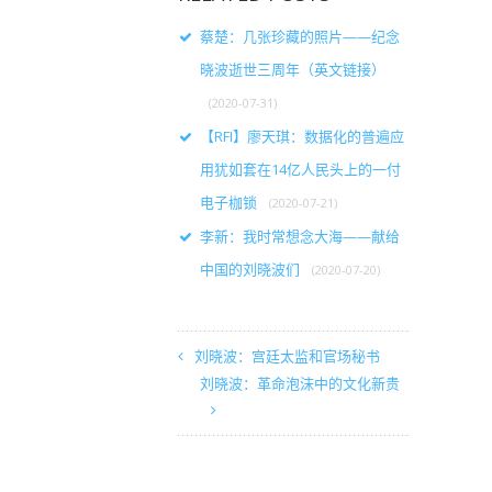
蔡楚：几张珍藏的照片——纪念
晓波逝世三周年（英文链接）
(2020-07-31)
【RFI】廖天琪：数据化的普遍应
用犹如套在14亿人民头上的一付
电子枷锁
(2020-07-21)
李新：我时常想念大海——献给
中国的刘晓波们
(2020-07-20)
刘晓波：宫廷太监和官场秘书
刘晓波：革命泡沫中的文化新贵