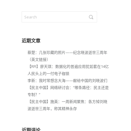
近期文章
蔡楚：几张珍藏的照片——纪念晓波逝世三周年
（英文链接）
【RFI】廖天琪：数据化的普遍应用犹如套在14亿
人民头上的一付电子枷锁
李新：我时常想念大海——献给中国的刘晓波们
【民主中国】网络研讨会：“哪条路径：民主还是
专制？”
【民主中国】施英：一周新闻聚焦：各方悼刘晓
波逝世三周年，称其精神永存
近期评论