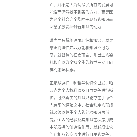
亡，并不是因为试尽了所有的发展可
能性而仍然找不到新的方向，而是因
为这个社会完全陶醉于现有的知识而
窒息了激发探讨新知识的动力。
谦卑而智慧地运用理性和知识，就是
意识到理性并非万能和知识不可穷
尽。就智慧的狂妄而言，刚出生的婴
儿和自以为全知全能的救世主处于同
样的愚昧状态。
正是从这样一种哲学认识论出发，哈
耶克为个人权利以及自由竞争进行辩
护。既然真实的知识只能存在于每个
人有限的经验之中，社会秩序的形成
就必须以尊重个人的经验知识为前
提，个人的经验及其知识在秩序形成
中所发挥的创造性作用，就必须让它
们在相互的交流中进行自发的竞争，