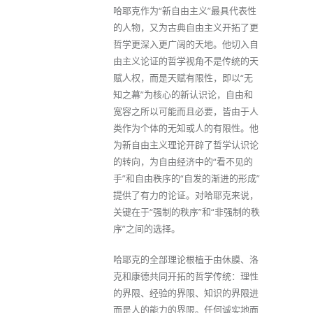
哈耶克作为“新自由主义”最具代表性
的人物，又为古典自由主义开拓了更
哲学更深入更广阔的天地。他切入自
由主义论证的哲学视角不是传统的天
赋人权，而是天赋有限性，即以“无
知之幕”为核心的新认识论，自由和
宽容之所以可能而且必要，皆由于人
类作为个体的无知或人的有限性。他
为新自由主义理论开辟了哲学认识论
的转向，为自由经济中的“看不见的
手”和自由秩序的“自发的渐进的形成”
提供了有力的论证。对哈耶克来说，
关键在于“强制的秩序”和“非强制的秩
序”之间的选择。
哈耶克的全部理论根植于由休膜、洛
克和康德共同开拓的哲学传统：理性
的界限、经验的界限、知识的界限进
而是人的能力的界限。任何诚实地面