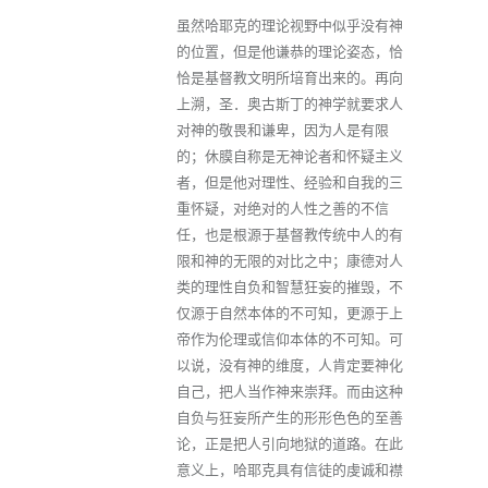
虽然哈耶克的理论视野中似乎没有神
的位置，但是他谦恭的理论姿态，恰
恰是基督教文明所培育出来的。再向
上溯，圣．奥古斯丁的神学就要求人
对神的敬畏和谦卑，因为人是有限
的；休膜自称是无神论者和怀疑主义
者，但是他对理性、经验和自我的三
重怀疑，对绝对的人性之善的不信
任，也是根源于基督教传统中人的有
限和神的无限的对比之中；康德对人
类的理性自负和智慧狂妄的摧毁，不
仅源于自然本体的不可知，更源于上
帝作为伦理或信仰本体的不可知。可
以说，没有神的维度，人肯定要神化
自己，把人当作神来崇拜。而由这种
自负与狂妄所产生的形形色色的至善
论，正是把人引向地狱的道路。在此
意义上，哈耶克具有信徒的虔诚和襟