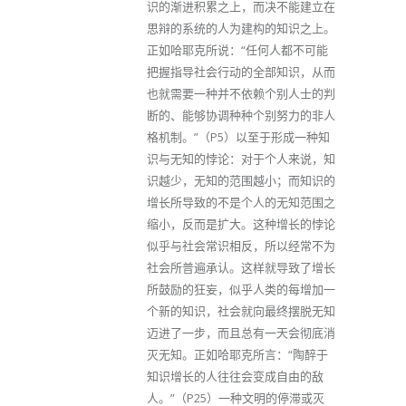
识的渐进积累之上，而决不能建立在
思辩的系统的人为建构的知识之上。
正如哈耶克所说：“任何人都不可能
把握指导社会行动的全部知识，从而
也就需要一种并不依赖个别人士的判
断的、能够协调种种个别努力的非人
格机制。”（P5）以至于形成一种知
识与无知的悖论：对于个人来说，知
识越少，无知的范围越小；而知识的
增长所导致的不是个人的无知范围之
缩小，反而是扩大。这种增长的悖论
似乎与社会常识相反，所以经常不为
社会所普遍承认。这样就导致了增长
所鼓励的狂妄，似乎人类的每增加一
个新的知识，社会就向最终摆脱无知
迈进了一步，而且总有一天会彻底消
灭无知。正如哈耶克所言：“陶醉于
知识增长的人往往会变成自由的敌
人。”（P25）一种文明的停滞或灭