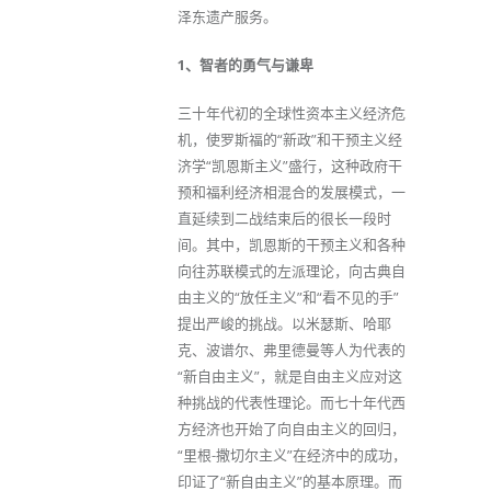
泽东遗产服务。
1、智者的勇气与谦卑
三十年代初的全球性资本主义经济危
机，使罗斯福的“新政”和干预主义经
济学“凯恩斯主义”盛行，这种政府干
预和福利经济相混合的发展模式，一
直延续到二战结束后的很长一段时
间。其中，凯恩斯的干预主义和各种
向往苏联模式的左派理论，向古典自
由主义的“放任主义”和“看不见的手”
提出严峻的挑战。以米瑟斯、哈耶
克、波谱尔、弗里德曼等人为代表的
“新自由主义”，就是自由主义应对这
种挑战的代表性理论。而七十年代西
方经济也开始了向自由主义的回归，
“里根-撒切尔主义”在经济中的成功，
印证了“新自由主义”的基本原理。而