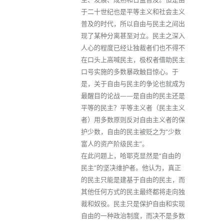
于二十世纪也是平等主义和社会主义
普及的时代，所以自由与民主之间出
现了某种分离甚至对立。民主之深入
人心的程度已经让独裁者们也不得不
在口头上高喊民主，极权者借助民主
口号实施的多数暴政触目惊心。于
是，关于自由与民主的争论也就成为
最醒目的论战——是自由的民主还是
平等的民主？平等主义者（民主主义
者）用多数原则反对自由主义者的保
护少数，自由的民主被贬之为“少数
富人的资产阶级民主”。
在此问题上，哈耶克显然是“自由的
民主”的坚决维护者。他认为，真正
的民主只能是建基于自由的民主，而
其他任何方式的民主最终都将走向独
裁和奴役。民主只是保护自由和实现
自由的一种政治制度，而决不是多数