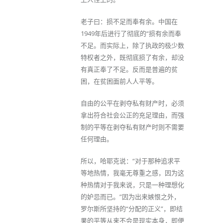
老子曰：损不足而奉有余。中国在
1949年后进行了彻底的“损有余而奉
不足。而实际上，除了执政的极少数
特权者之外，既彻底损了有余，却没
有真正奉了不足。反而是普遍的贫
困，在贫困面前人人平等。
自由的公平在剥夺私有财产时，必须
拿出符合社会公正的充足理由，而强
制的平等在剥夺私有财产时则不需要
任何理由。
所以，哈耶克说：“对于那种追求平
等地热情，我毫无尊重之感，因为这
种热情对于我来说，只是一种理想化
的妒忌而已。”因为出来嫉恨之外，
罗尔斯所坚持的“分配的正义”，即结
果的平等从来不会是现实本身，即便