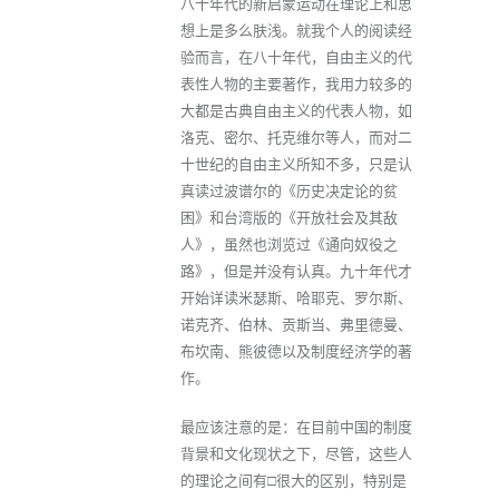
八十年代的新启蒙运动在理论上和思
想上是多么肤浅。就我个人的阅读经
验而言，在八十年代，自由主义的代
表性人物的主要著作，我用力较多的
大都是古典自由主义的代表人物，如
洛克、密尔、托克维尔等人，而对二
十世纪的自由主义所知不多，只是认
真读过波谱尔的《历史决定论的贫
困》和台湾版的《开放社会及其敌
人》，虽然也浏览过《通向奴役之
路》，但是并没有认真。九十年代才
开始详读米瑟斯、哈耶克、罗尔斯、
诺克齐、伯林、贡斯当、弗里德曼、
布坎南、熊彼德以及制度经济学的著
作。
最应该注意的是：在目前中国的制度
背景和文化现状之下，尽管，这些人
的理论之间有□很大的区别，特别是