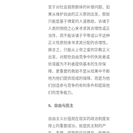
至于对社会弱势群体的补偿问题，如
果从维护自由的正义原则出发，那就
只能是基于博爱的人道救助，诉诸于
人类的恻隐之心来寻求其合理性或正
当性，而不能诉诸于平等或公平这种
正义性原则来寻求其分配的合理性。
换言之，只能从上帝之爱的宗教正义
出发，对那些自由竞争中的失败者或
处境最为不利者提供基本的生存保
障，更重要的救助不是从结果中不断
地为他们提供现成的保障，而是为他
们创造参与竞争的有利条件和提高他
们的竞争能力。
8、自由与民主
自由主义价值观在现实的政治制度安
排上的重要成功，就是民主制的产
生、发展、成熟和日益普及。但是由