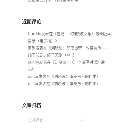
近期评论
Nan Hu
发表在《
鲁扬：《刘晓波文集》最新版本
目录（电子稿）
》
罗列
发表在《
刘晓波：即便徒劳、也要抗争——
始于悲剧，终于悲剧（4）
》
sunny
发表在《
刘晓波：《与李泽厚对话》后
记
》
editor
发表在《
刘晓波：审美与人的自由
》
editor
发表在《
刘晓波：审美与人的自由
》
文章归档
文
章
归