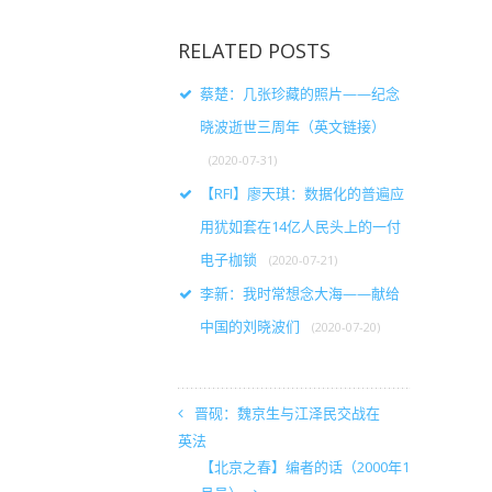
RELATED POSTS
蔡楚：几张珍藏的照片——纪念
晓波逝世三周年（英文链接）
(2020-07-31)
【RFI】廖天琪：数据化的普遍应
用犹如套在14亿人民头上的一付
电子枷锁
(2020-07-21)
李新：我时常想念大海——献给
中国的刘晓波们
(2020-07-20)
晋砚：魏京生与江泽民交战在
英法
【北京之春】编者的话（2000年1