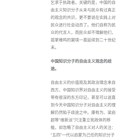
乞求于执政者。关键的是，中国的自
由主义知识分子从未与民众有过真正
的观念的共识，更不要说在实践上对
民众进行社会动员了。他们自称为民
众的代言人，而民众却不理解他们，
孤掌难鸣的窘境一直延续到二十世纪
末。
中国知识分子的自由主义观念的歧
途。
自由主义的价值观及其政治理念来自
西方，中国知识界对自由主义的接受
带有很深的东方印记，甚至可以说直
到今天中国知识分子对自由主义的理
解仍然陷于歧途之中。康有为、梁启
超等“维新派”只注重立宪政体的移
植，却忽略了自由主义对人的关注：
“五四”一代以启蒙为己任的知识分子