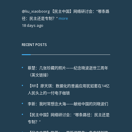
@liu_xiaoboorg
【民主中国】网络研讨会：“哪条路
径：民主还是专制？”
more
18 days ago
RECENT POSTS
蔡楚：几张珍藏的照片——纪念晓波逝世三周年
（英文链接）
【RFI】廖天琪：数据化的普遍应用犹如套在14亿
人民头上的一付电子枷锁
李新：我时常想念大海——献给中国的刘晓波们
【民主中国】网络研讨会：“哪条路径：民主还是
专制？”