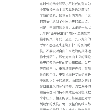
东时代的结束和邓小平时代的到来为
中国选择自由主义及其政治制度提供
了新的契机，知识界对西方自由主义
的热情也达到了中国历史的最高点。
可是，中国的知识界，无论是一九七
九年的“西单民主墙”时期和思想禁忌
最小的八十年代，还是一九八九年的
“六四”运动及其延续了十年的民间反
抗，不要说对自由主义政治的具体运
作十分陌生，即使对自由主义的理论
也无精深的准确的研究和理解。重平
等而轻自由，重市场而轻产权，重群
体而轻个体，重对抗而轻妥协仍然是
中国知识分子的通病。而最缺乏的则
是自由主义的宽容精神。流亡海外的
和留在国内的持不同政见者分裂成数
个小山头，相互的攻击甚至远超对专
制统治的反抗。每一次整合的结果都
是更大的分裂（有人戏言：整合前是