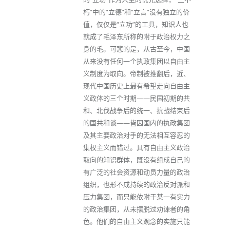
朽”中的“立德”和“立言”没有独立的价
值，仅仅是“立功”的工具，知识人也
就成了毛泽东所称的附于政治权力之
身的毛。可悲的是，从古至今，中国
从来没有任何一个执政集团以自由主
义制度为取向。帝制被推翻后，近、
现代中国历史上最有希望走向自由主
义政体的三个时期——民国初期的共
和、北伐战争后的统一、抗战结束后
的国共和谈——皆因国内的执政集团
及其主要政治对手的无法相互容忍的
集权主义而错过。具有自由主义政治
取向的知识群体，既没有组成自己的
有广泛的社会资源和动员力量的政治
组织，也形不成持续的政治反对派和
压力集团，而只能依附于某一有实力
的政治集团，从未摆脱过劝谏者的角
色。他们的自由主义观念的实施只能