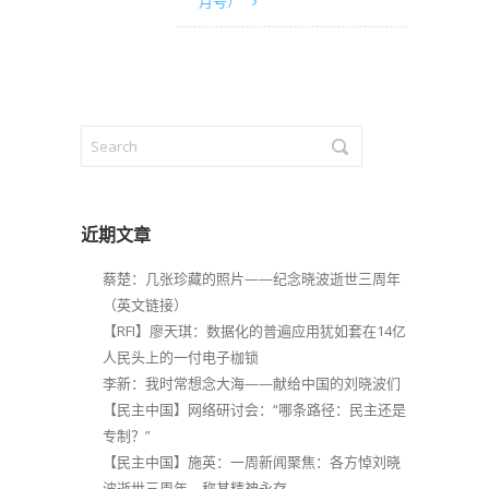
月号）
近期文章
蔡楚：几张珍藏的照片——纪念晓波逝世三周年
（英文链接）
【RFI】廖天琪：数据化的普遍应用犹如套在14亿
人民头上的一付电子枷锁
李新：我时常想念大海——献给中国的刘晓波们
【民主中国】网络研讨会：“哪条路径：民主还是
专制？”
【民主中国】施英：一周新闻聚焦：各方悼刘晓
波逝世三周年，称其精神永存