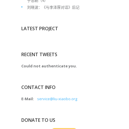
于悲剧（4）
刘晓波：《与李泽厚对话》后记
LATEST PROJECT
RECENT TWEETS
Could not authenticate you.
CONTACT INFO
E-Mail:
service@liu-xiaobo.org
DONATE TO US