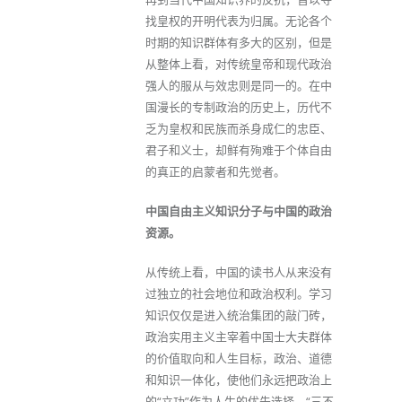
找皇权的开明代表为归属。无论各个
时期的知识群体有多大的区别，但是
从整体上看，对传统皇帝和现代政治
强人的服从与效忠则是同一的。在中
国漫长的专制政治的历史上，历代不
乏为皇权和民族而杀身成仁的忠臣、
君子和义士，却鲜有殉难于个体自由
的真正的启蒙者和先觉者。
中国自由主义知识分子与中国的政治
资源。
从传统上看，中国的读书人从来没有
过独立的社会地位和政治权利。学习
知识仅仅是进入统治集团的敲门砖，
政治实用主义主宰着中国士大夫群体
的价值取向和人生目标，政治、道德
和知识一体化，使他们永远把政治上
的“立功”作为人生的优先选择，“三不