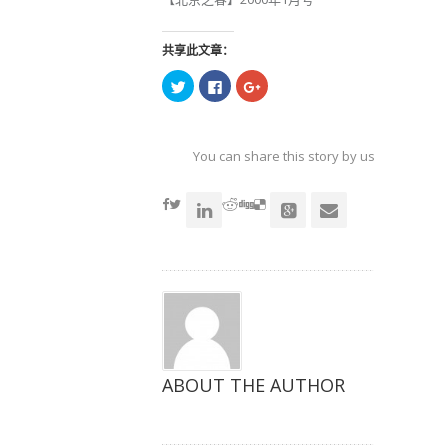
共享此文章：
点
点
点
击
击
击
以
以
以
在
在
在
Twitter
Facebook
Google+
上
上
上
共
共
共
You can share this story by using your soc
享
享
享
（在
（在
（在
accoun
新
新
新
窗
窗
窗
口
口
口
中
中
中
打
打
打
开）
开）
开）
ABOUT THE AUTHOR