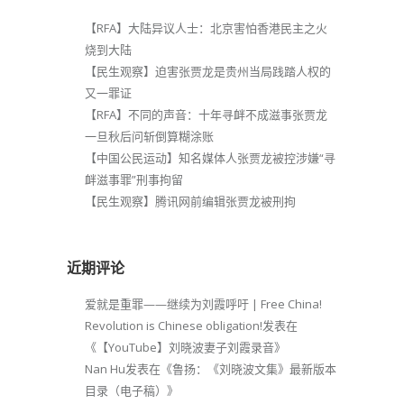
【RFA】大陆异议人士：北京害怕香港民主之火
烧到大陆
【民生观察】迫害张贾龙是贵州当局践踏人权的
又一罪证
【RFA】不同的声音：十年寻衅不成滋事张贾龙
一旦秋后问斩倒算糊涂账
【中国公民运动】知名媒体人张贾龙被控涉嫌“寻
衅滋事罪”刑事拘留
【民生观察】腾讯网前编辑张贾龙被刑拘
近期评论
爱就是重罪——继续为刘霞呼吁 | Free China!
Revolution is Chinese obligation!
发表在
《
【YouTube】刘晓波妻子刘霞录音
》
Nan Hu
发表在《
鲁扬：《刘晓波文集》最新版本
目录（电子稿）
》