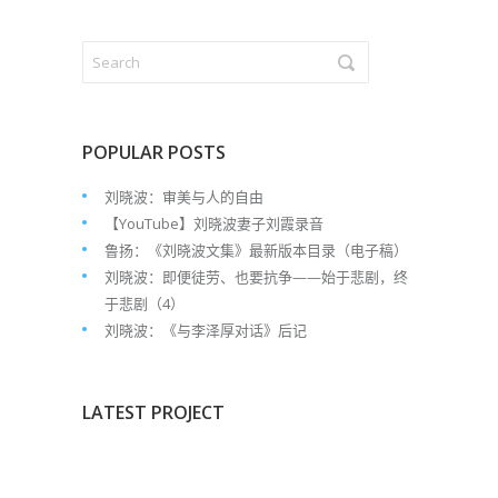
POPULAR POSTS
刘晓波：审美与人的自由
【YouTube】刘晓波妻子刘霞录音
鲁扬：《刘晓波文集》最新版本目录（电子稿）
刘晓波：即便徒劳、也要抗争——始于悲剧，终
于悲剧（4）
刘晓波：《与李泽厚对话》后记
LATEST PROJECT