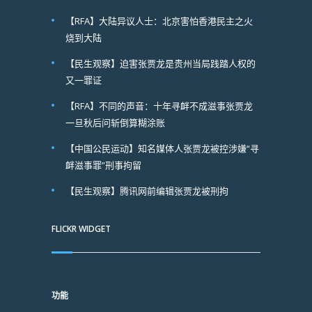
【RFA】大陆异议人士：北京害怕香港民主之火
烧到大陆
【民生观察】迫害张贾龙是贵州当局践踏人权的
又一罪证
【RFA】不同的声音：十年寻衅不成滋事张贾龙
一旦秋后问斩倒算糊涂账
【中国公民运动】知名媒体人张贾龙被控涉嫌“寻
衅滋事罪”刑事拘留
【民生观察】腾讯网前编辑张贾龙被刑拘
FLICKR WIDGET
功能