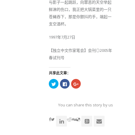
与影子一起跳跃，向罪恶的天空举起
鲜淋的伤口，我正把大锅菜里的一只
苍蝇吞下，那是你颤抖的手，端起一
支空酒杯。
1997年7月27日
【独立中文作家笔会】会刊◎2005年
春试刊号
共享此文章：
点
点
点
击
击
击
以
以
以
在
在
在
Twitter
Facebook
Google+
上
上
上
共
共
共
You can share this story by using your soc
享
享
享
（在
（在
（在
accoun
新
新
新
窗
窗
窗
口
口
口
中
中
中
打
打
打
开）
开）
开）