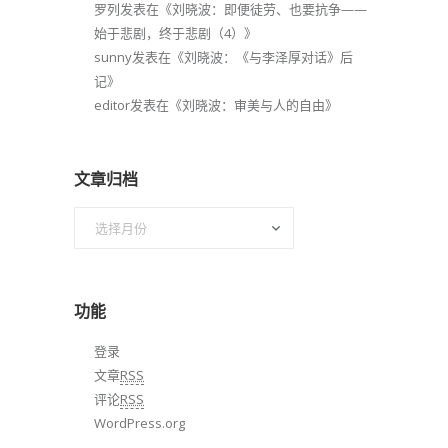
罗列
发表在《
刘晓波：即便徒劳、也要抗争——
始于悲剧，终于悲剧（4）
》
sunny
发表在《
刘晓波：《与李泽厚对话》后
记
》
editor
发表在《
刘晓波：审美与人的自由
》
文章归档
文
章
归
档
功能
登录
文章
RSS
评论
RSS
WordPress.org