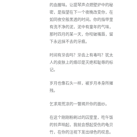
的血腥味。让提琴声点燃壁炉中的秘
密，是指望在下一个夜晚改变你，在
如同夜空般黑透的时间。你的指甲里
有洗不净的泥，泥中有童年的气味，
那时四月的某一天，你咬破嘴唇，留
下永远抹不去的牙痕。
时间有牙齿吗？牙齿上有毒吗？犹太
人的皮肤上的烙印是灭绝和耻辱的标
记。
岁月也像石头一样，被岁月本身所摧
残。
乞求用荒凉的一瞥揭开你的面纱。
在这个刚刚粉刷过的囚室里，吃午饭
的铃声响起，我就会想起受伤的龟贝
竹，在你的注视下发出绿色的叹息。