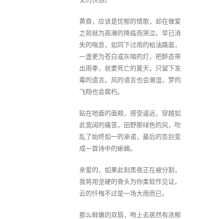
黄昏，应该是忧郁的情歌，却在做爱
之前就为高潮的降临而哭泣。早已消
失的喘息，如同下过雨的柏油路面，
一盏更为苍白或灰暗的灯，把醉态带
出雨季，就要死亡的夏天，只留下发
霉的遗言。风的语言也会潮湿，梦的
飞翔也会腐朽。
贴在地面的面颊，感受遥远，穿越如
此宽阔的痛苦，田野那绿色的风，吹
乱了始终如一的承诺，最后的告别变
成一首诗中的蜥蜴。
亲爱的，如果此刻黑夜正在被分割，
我将用坚硬的骨头为你柔软作见证。
云的忏悔不过是一场大雨而已。
那么鲜嫩的双唇，吻上去居然有浓郁