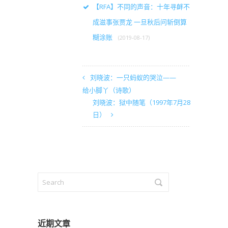
【RFA】不同的声音：十年寻衅不
成滋事张贾龙 一旦秋后问斩倒算
糊涂账
(2019-08-17)
刘晓波：一只蚂蚁的哭泣——
给小脚丫（诗歌）
刘晓波：狱中随笔（1997年7月28
日）
近期文章