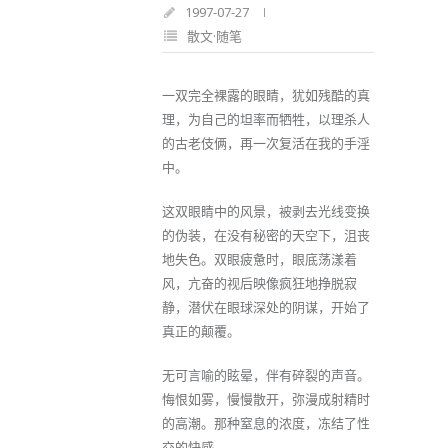
1997-07-27
散文·随笔
一双完全裸露的眼睛，犹如残酷的真
理，为自己的坦率而牺牲，以理杀人
的古老伎俩，再一次复活在我的手淫
中。
这双眼睛中的风景，被剥去光线变换
的伪装，在没有秘密的天空下，沮丧
地失色。双眼疲惫时，眼底荡漾着
风，亢奋的视后映像疯狂地挣脱寂
静，潜伏在眼球深处的阴谋，开始了
真正的颠覆。
无可言喻的眩晕，伴有碎裂的声音。
悔恨如雾，慢慢散开，弥漫成射精时
的高潮。那种窒息的浓度，冻结了性
交的快感。