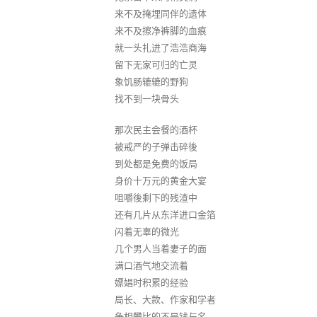
来不及掩埋同伴的遗体
来不及擦净裤脚的血痕
就一头扎进了浩浩商海
留下无家可归的亡灵
象饥肠辘辘的野狗
找不到一块骨头
那次民主会餐的酒杯
被戒严的子弹击碎後
到处都是免费的饭局
身价十万元的黄金大宴
咀嚼後剩下的残渣中
还有几片从东洋进口金箔
闪着无辜的微光
几个男人当着妻子的面
满口酒气地交流着
嫖娼时积累的经验
局长、大款、作家和学者
争相攀比的不是钱与名