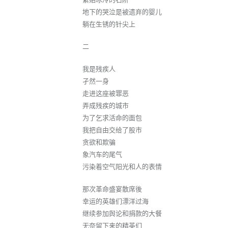
地下的哭泣是被遗弃的婴儿
躺在生锈的针尖上
二
我是残疾人
孑然一身
走进这座被罪恶
弄成残疾的城市
为了乞求活命的面包
我把自由交给了股市
贪欲和欺骗
象汽车的尾气
污染着空气阳光和人的表情
那次革命盛宴散席後
幸运的英雄们漂洋过海
继续参加舆论和捐款的大餐
无奈留下来的精英们