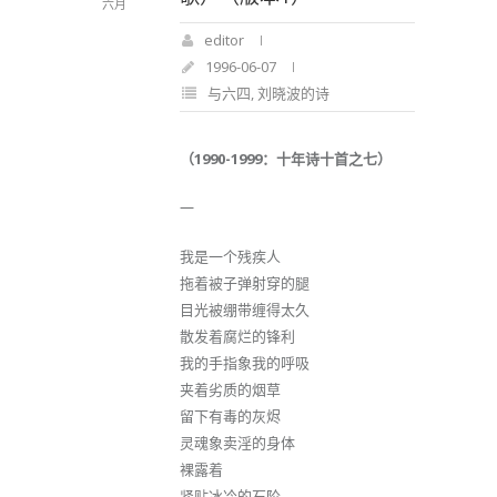
六月
editor
1996-06-07
与六四
,
刘晓波的诗
（1990-1999：十年诗十首之七）
一
我是一个残疾人
拖着被子弹射穿的腿
目光被绷带缠得太久
散发着腐烂的锋利
我的手指象我的呼吸
夹着劣质的烟草
留下有毒的灰烬
灵魂象卖淫的身体
裸露着
紧贴冰冷的石阶