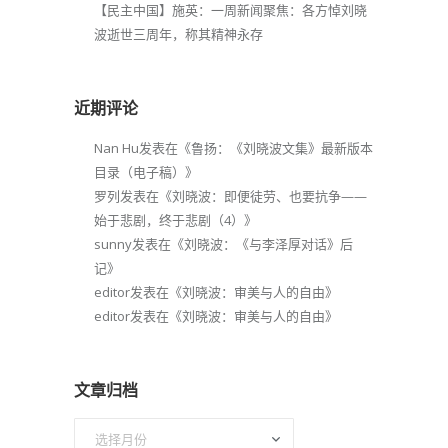
【民主中国】施英：一周新闻聚焦：各方悼刘晓
波逝世三周年，称其精神永存
近期评论
Nan Hu
发表在《
鲁扬：《刘晓波文集》最新版本
目录（电子稿）
》
罗列
发表在《
刘晓波：即便徒劳、也要抗争——
始于悲剧，终于悲剧（4）
》
sunny
发表在《
刘晓波：《与李泽厚对话》后
记
》
editor
发表在《
刘晓波：审美与人的自由
》
editor
发表在《
刘晓波：审美与人的自由
》
文章归档
文