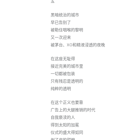
五
黑暗统治的城市
早已告别了
被勒住咽喉的黎明
又一次迎来
被茅台、XO和精液浸透的夜晚
在这座无耻得
接近完美的城市里
一切都被包装
只有残忍是透明的
纯粹的透明
在这个正义也要靠
广告上的大腿推销的时代
自我亵渎的人
得到太阳的加冕
仪式的盛大得如同
剥了皮的甜橙