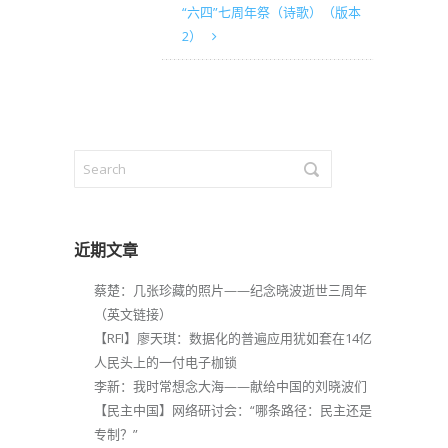
“六四”七周年祭（诗歌）（版本
2）
近期文章
蔡楚：几张珍藏的照片——纪念晓波逝世三周年
（英文链接）
【RFI】廖天琪：数据化的普遍应用犹如套在14亿
人民头上的一付电子枷锁
李新：我时常想念大海——献给中国的刘晓波们
【民主中国】网络研讨会：“哪条路径：民主还是
专制？”