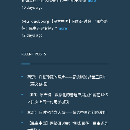
犹如套在14亿人民头上的一付电子枷锁
more
10 days ago
@liu_xiaoboorg
【民主中国】网络研讨会：“哪条路
径：民主还是专制？”
more
12 days ago
RECENT POSTS
蔡楚：几张珍藏的照片——纪念晓波逝世三周年
（英文链接）
【RFI】廖天琪：数据化的普遍应用犹如套在14亿
人民头上的一付电子枷锁
李新：我时常想念大海——献给中国的刘晓波们
【民主中国】网络研讨会：“哪条路径：民主还是