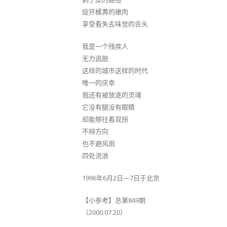
绽开橘黄的嫩肉
享受着失去味觉的舌头
我是一个残疾人
无力逃脱
这样的城市这样的时代
唯一的庆幸
我还有被放逐的灵魂
它没有腿没有眼睛
却能够拄着双拐
不辩方向
也不避风雨
四处流浪
1996年6月2日—7日于北京
【小参考】总第849期
（2000.07.20）