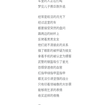
车里的人正在打盹
梦见儿子携巨款外逃
经常是皎洁的月光下
经过这里的车
都要接受突然的盘问
路两边的树杆上
反铐着男男女女
他们说不清彼此的关系
描了眼影的被怀疑为妓女
拿着手机的被认定为嫖客
武警的钢盔吸引了星光
恐惧穿透夜的血管
红指甲绿指甲蓝指甲
都无法引诱坚强的战士
只有印着领袖像的大钞票
能够用乞求的表情
收买这样的夜晚