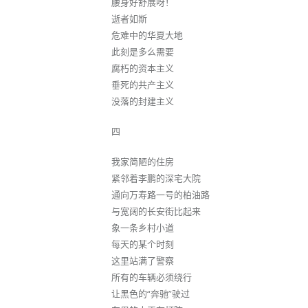
腰身好舒展呀！
逝者如斯
危难中的华夏大地
此刻是多么需要
腐朽的资本主义
垂死的共产主义
没落的封建主义
四
我家简陋的住房
紧邻着李鹏的深宅大院
通向万寿路一号的柏油路
与宽阔的长安街比起来
象一条乡村小道
每天的某个时刻
这里站满了警察
所有的车辆必须绕行
让黑色的“奔驰”驶过