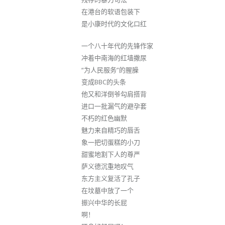
在港台的软语包装下
是小康时代的文化口红
一个八十年代的先锋作家
冲着中南海的红墙撒尿
“为人民服务”的腥臊
变成BBC的头条
他又和洋倒爷勾肩搭背
进口一批漏气的避孕套
不朽的红色幽默
魅力来自精巧的唇舌
象一把切蛋糕的小刀
甜蜜地割下人的尊严
萨义德沉重地叹气
东方主义复活了孔子
在坟墓中放了一个
振兴中华的长屁
啊！