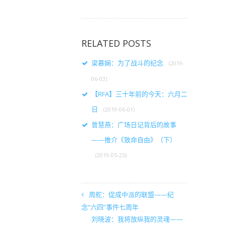
RELATED POSTS
梁慕娴：为了战斗的纪念
(2019-
06-03)
【RFA】三十年前的今天：六月二
日
(2019-06-01)
曾慧燕：广场日记背后的故事
——推介《致命自由》（下）
(2019-05-25)
周舵：促成中派的联盟——纪
念“六四”事件七周年
刘晓波：我将放纵我的灵魂——