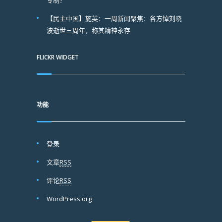
专制？”
【民主中国】施英：一周新闻聚焦：各方悼刘晓
波逝世三周年，称其精神永存
FLICKR WIDGET
功能
登录
文章
RSS
评论
RSS
WordPress.org