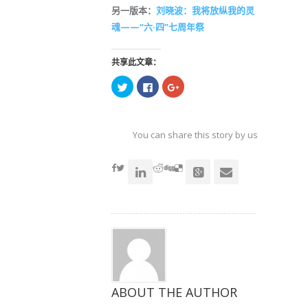
另一版本：
刘晓波：我将放纵我的灵
魂——“六·四”七周年祭
共享此文章：
点
点
点
击
击
击
以
以
以
在
在
在
Twitter
Facebook
Google+
上
上
上
共
共
共
You can share this story by using your soc
享
享
享
（在
（在
（在
accoun
新
新
新
窗
窗
窗
口
口
口
中
中
中
打
打
打
开）
开）
开）
ABOUT THE AUTHOR