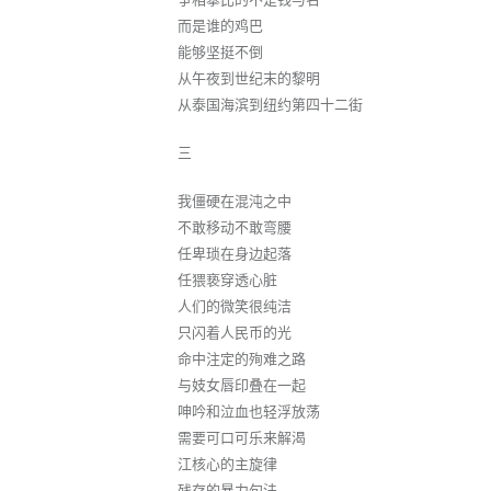
而是谁的鸡巴
能够坚挺不倒
从午夜到世纪末的黎明
从泰国海滨到纽约第四十二街
三
我僵硬在混沌之中
不敢移动不敢弯腰
任卑琐在身边起落
任猥亵穿透心脏
人们的微笑很纯洁
只闪着人民币的光
命中注定的殉难之路
与妓女唇印叠在一起
呻吟和泣血也轻浮放荡
需要可口可乐来解渴
江核心的主旋律
残存的暴力句法