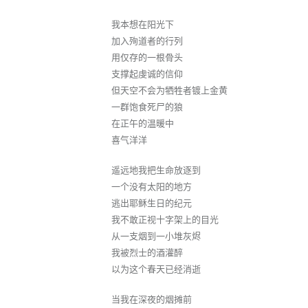
我本想在阳光下
加入殉道者的行列
用仅存的一根骨头
支撑起虔诚的信仰
但天空不会为牺牲者镀上金黄
一群饱食死尸的狼
在正午的温暖中
喜气洋洋
遥远地我把生命放逐到
一个没有太阳的地方
逃出耶稣生日的纪元
我不敢正视十字架上的目光
从一支烟到一小堆灰烬
我被烈士的酒灌醉
以为这个春天已经消逝
当我在深夜的烟摊前