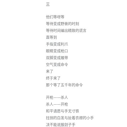
三
他们等呀等
等待变成野兽的时刻
等待时间编出精致的谎言
直等到
手指变成利爪
眼睛变成枪口
双脚变成履带
空气变成命令
来了
终于来了
那个等了五千年的命令
开枪——杀人
杀人——开枪
和平请愿与手无寸铁
拄拐的白发与扯着衣襟的小手
决不能说服刽子手