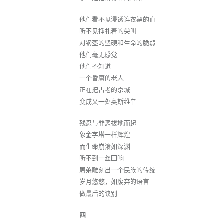
他们看不见浸透连衣裙的血
听不见挣扎着的尖叫
对钢盔的坚硬和生命的脆弱
他们毫无感觉
他们不知道
一个昏庸的老人
正在把古老的京城
变成又一处奥斯维辛
残忍与罪恶拔地而起
象金字塔一样辉煌
而生命崩溃如深渊
听不到一丝回响
屠杀雕刻出一个民族的传统
岁月悠悠，如废弃的语言
做最后的诀别
四