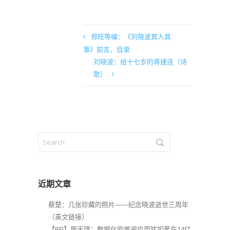
郑旺等编：《刘晓波其人其
事》前言、目录
刘晓波：给十七岁的蒋捷连（诗
歌）
近期文章
蔡楚：几张珍藏的照片——纪念晓波逝世三周年
（英文链接）
【RFI】廖天琪：数据化的普遍应用犹如套在14亿