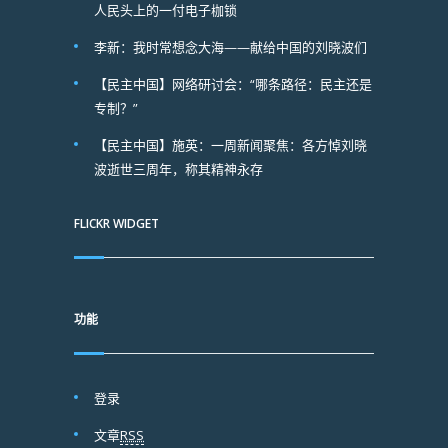
人民头上的一付电子枷锁
李新：我时常想念大海——献给中国的刘晓波们
【民主中国】网络研讨会：“哪条路径：民主还是
专制？”
【民主中国】施英：一周新闻聚焦：各方悼刘晓
波逝世三周年，称其精神永存
FLICKR WIDGET
功能
登录
文章
RSS