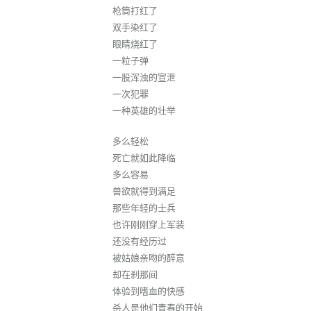
枪筒打红了
双手染红了
眼睛烧红了
一粒子弹
一股浑浊的宣泄
一次犯罪
一种英雄的壮举
多么轻松
死亡就如此降临
多么容易
兽欲就得到满足
那些年轻的士兵
也许刚刚穿上军装
还没有经历过
被姑娘亲吻的醉意
却在刹那间
体验到嗜血的快感
杀人是他们青春的开始