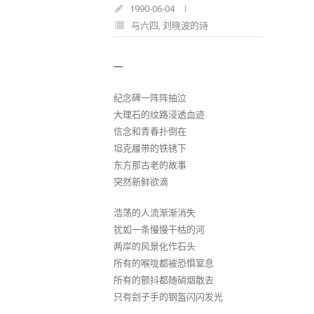
1990-06-04
与六四
,
刘晓波的诗
一
纪念碑一阵阵抽泣
大理石的纹路浸透血迹
信念和青春扑倒在
坦克履带的铁锈下
东方那古老的故事
突然新鲜欲滴
浩荡的人流渐渐消失
犹如一条慢慢干枯的河
两岸的风景化作石头
所有的喉咙都被恐惧窒息
所有的颤抖都随硝烟散去
只有刽子手的钢盔闪闪发光