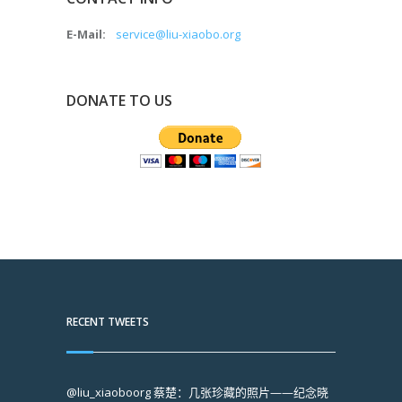
E-Mail:
service@liu-xiaobo.org
DONATE TO US
RECENT TWEETS
@liu_xiaoboorg
蔡楚：几张珍藏的照片——纪念晓