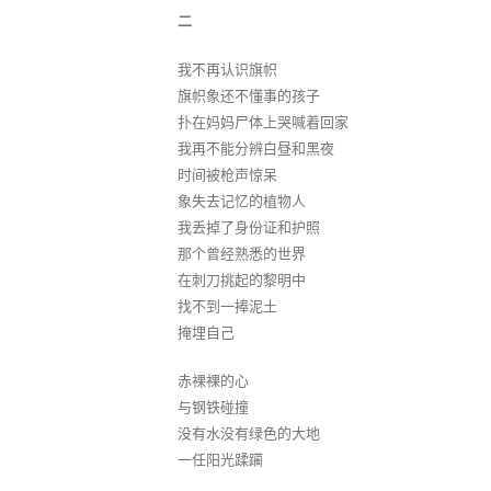
二
我不再认识旗帜
旗帜象还不懂事的孩子
扑在妈妈尸体上哭喊着回家
我再不能分辨白昼和黑夜
时间被枪声惊呆
象失去记忆的植物人
我丢掉了身份证和护照
那个曾经熟悉的世界
在刺刀挑起的黎明中
找不到一捧泥土
掩埋自己
赤裸裸的心
与钢铁碰撞
没有水没有绿色的大地
一任阳光蹂躏