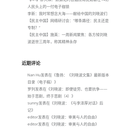
人民头上的一付电子枷锁
李新：我时常想念大海——献给中国的刘晓波们
【民主中国】网络研讨会：“哪条路径：民主还是
专制？”
【民主中国】施英：一周新闻聚焦：各方悼刘晓
波逝世三周年，称其精神永存
近期评论
Nan Hu
发表在《
鲁扬：《刘晓波文集》最新版本
目录（电子稿）
》
罗列
发表在《
刘晓波：即便徒劳、也要抗争——
始于悲剧，终于悲剧（4）
》
sunny
发表在《
刘晓波：《与李泽厚对话》后
记
》
editor
发表在《
刘晓波：审美与人的自由
》
editor
发表在《
刘晓波：审美与人的自由
》