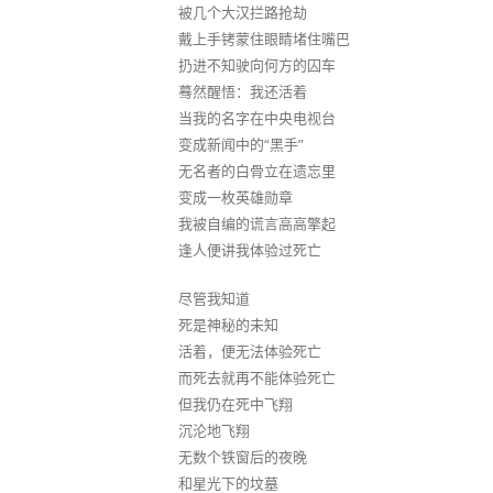
被几个大汉拦路抢劫
戴上手铐蒙住眼睛堵住嘴巴
扔进不知驶向何方的囚车
蓦然醒悟：我还活着
当我的名字在中央电视台
变成新闻中的“黑手”
无名者的白骨立在遗忘里
变成一枚英雄勋章
我被自编的谎言高高擎起
逢人便讲我体验过死亡
尽管我知道
死是神秘的未知
活着，便无法体验死亡
而死去就再不能体验死亡
但我仍在死中飞翔
沉沦地飞翔
无数个铁窗后的夜晚
和星光下的坟墓