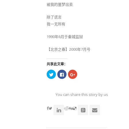
被我的噩梦出卖
除了谎言
我一无所有
1990年6月于秦城监狱
【北京之春】2000年7月号
共享此文章：
点
点
点
击
击
击
以
以
以
在
在
在
Twitter
Facebook
Google+
上
上
上
共
共
共
You can share this story by using your soc
享
享
享
（在
（在
（在
accoun
新
新
新
窗
窗
窗
口
口
口
中
中
中
打
打
打
开）
开）
开）