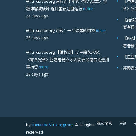
@liu_xiaoboorg
运行近十年的《零八宪章》谷
【中国
歌博客被破坏 近日重新注册运行
more
章》谷
23 days ago
【维权
署者杨
@liu_xiaoboorg
刘荻：一个偶像的倒掉
more
28 days ago
【RF
署者杨
@liu_xiaoboorg
【维权网】辽宁籍艺术家、
【民生
《零八宪章》签署者杨立才因发表涉港言论遭刑
事拘留
more
裴毅然
28 days ago
散文·随笔
评论
by
liuxiaobo&liuxia; group
© All rights
reserved