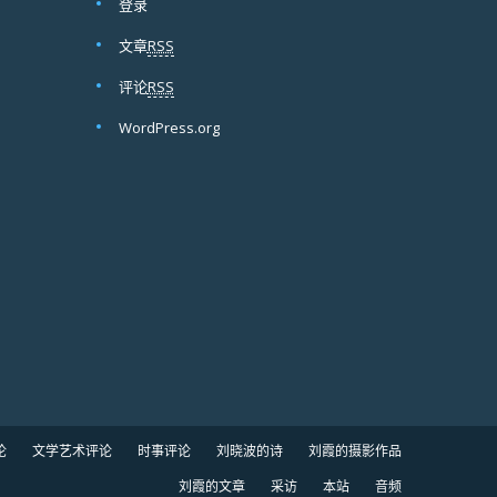
登录
文章
RSS
评论
RSS
WordPress.org
论
文学艺术评论
时事评论
刘晓波的诗
刘霞的摄影作品
刘霞的文章
采访
本站
音频