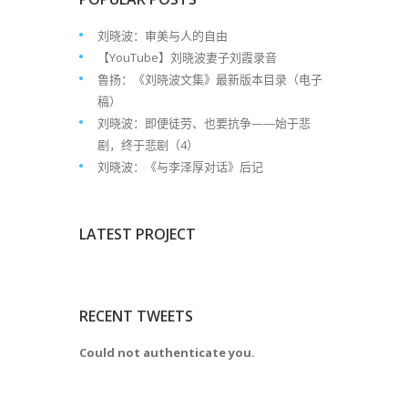
刘晓波：审美与人的自由
【YouTube】刘晓波妻子刘霞录音
鲁扬：《刘晓波文集》最新版本目录（电子
稿）
刘晓波：即便徒劳、也要抗争——始于悲
剧，终于悲剧（4）
刘晓波：《与李泽厚对话》后记
LATEST PROJECT
RECENT TWEETS
Could not authenticate you.