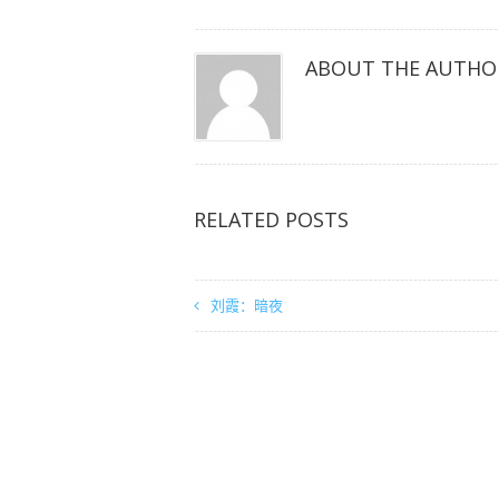
窗
窗
窗
口
口
口
中
中
中
打
打
打
开）
开）
开）
ABOUT THE AUTHO
RELATED POSTS
刘霞：暗夜