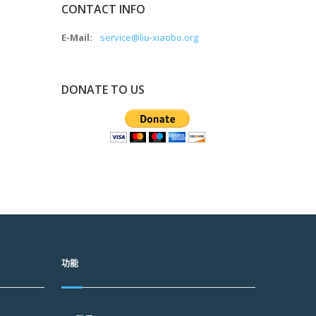
CONTACT INFO
E-Mail:
service@liu-xiaobo.org
DONATE TO US
功能