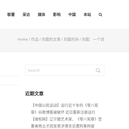
联署
采访
媒体
影响
中国
本站
Home
/
作品
/
刘霞的文章
/
刘霞的诗
/
刘霞：一个词
近期文章
【中国公民运动】运行近十年的《零八宪
章》谷歌博客被破坏 近日重新注册运行
【维权网】辽宁籍艺术家、《零八宪章》签
署者杨立才因发表涉港言论遭刑事拘留