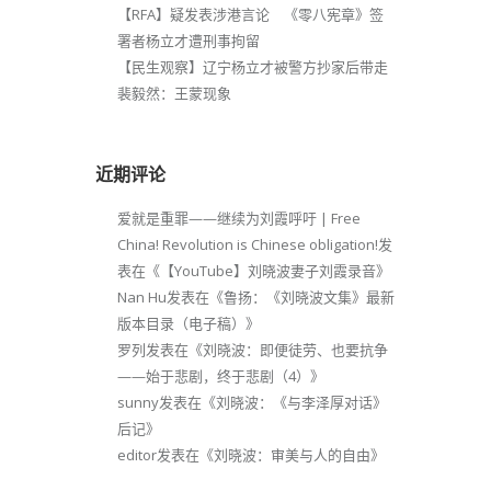
【RFA】疑发表涉港言论 《零八宪章》签
署者杨立才遭刑事拘留
【民生观察】辽宁杨立才被警方抄家后带走
裴毅然：王蒙现象
近期评论
爱就是重罪——继续为刘霞呼吁 | Free
China! Revolution is Chinese obligation!
发
表在《
【YouTube】刘晓波妻子刘霞录音
》
Nan Hu
发表在《
鲁扬：《刘晓波文集》最新
版本目录（电子稿）
》
罗列
发表在《
刘晓波：即便徒劳、也要抗争
——始于悲剧，终于悲剧（4）
》
sunny
发表在《
刘晓波：《与李泽厚对话》
后记
》
editor
发表在《
刘晓波：审美与人的自由
》