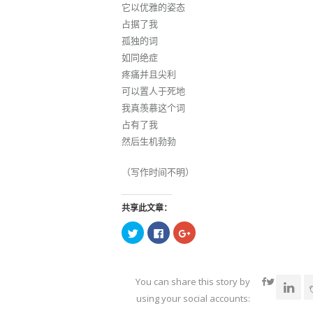
它以优雅的姿态
占据了我
孤独的词
如同绝症
疼痛并且尖利
可以置人于死地
我真羡慕这个词
占有了我
然后生机勃勃
（写作时间不明）
共享此文章：
点
点
点
击
击
击
以
以
以
在
在
在
Twitter
Facebook
Google+
上
上
上
共
共
共
You can share this story by
享
享
享
（在
（在
（在
using your social accounts:
新
新
新