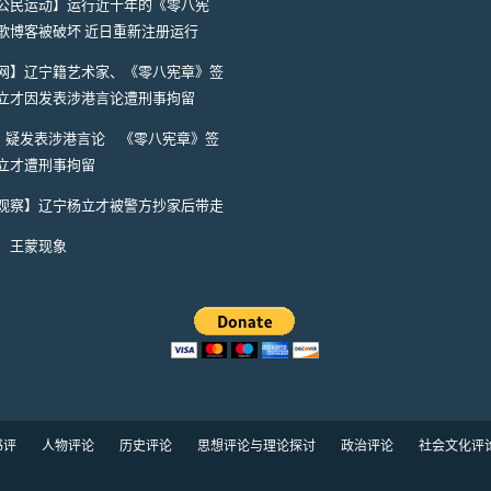
公民运动】运行近十年的《零八宪
歌博客被破坏 近日重新注册运行
网】辽宁籍艺术家、《零八宪章》签
立才因发表涉港言论遭刑事拘留
A】疑发表涉港言论 《零八宪章》签
立才遭刑事拘留
观察】辽宁杨立才被警方抄家后带走
：王蒙现象
书评
人物评论
历史评论
思想评论与理论探讨
政治评论
社会文化评