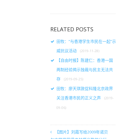
RELATED POSTS
田牧：“与香港学生市民在一起”示
威抗议活动
(2019-11-28)
【自由时报】陈建仁：香港一国
两制经验揭示独裁与民主无法共
存
(2019-09-25)
田牧：廖天琪敦促科隆北京政界
关注香港市民的正义之声
(2019-
09-06)
【图片】刘霞写给2009年诺贝