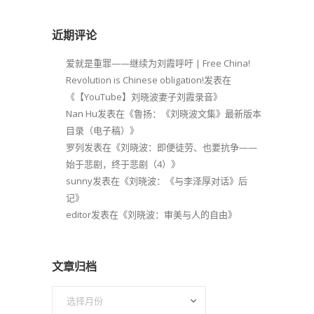
近期评论
爱就是重罪——继续为刘霞呼吁 | Free China!
Revolution is Chinese obligation!
发表在
《
【YouTube】刘晓波妻子刘霞录音
》
Nan Hu
发表在《
鲁扬：《刘晓波文集》最新版本
目录（电子稿）
》
罗列
发表在《
刘晓波：即便徒劳、也要抗争——
始于悲剧，终于悲剧（4）
》
sunny
发表在《
刘晓波：《与李泽厚对话》后
记
》
editor
发表在《
刘晓波：审美与人的自由
》
文章归档
文
章