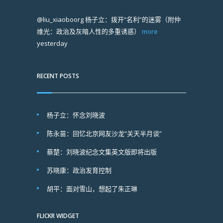
@liu_xiaoboorg
杨子立：拨开“名利”的迷雾（附仲
维光：政治及灰暗人性的多重诱惑）
more
yesterday
RECENT POSTS
杨子立：怀念刘晓波
陈永苗：回忆北京网友沙龙“关天半月谈”
蔡楚：刘晓波纪念文集英文版即将出版
苏晓康：政治发育控制
胡平：面对雪山，想起了朱正琳
FLICKR WIDGET