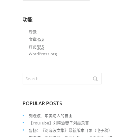
归
档
功能
登录
文章
RSS
评论
RSS
WordPress.org
POPULAR POSTS
刘晓波：审美与人的自由
【YouTube】刘晓波妻子刘霞录音
鲁扬：《刘晓波文集》最新版本目录（电子稿）