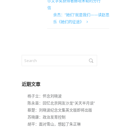
尔文学奖获得者赫塔米勒的分行
信
余杰：“她们”就是我们——读赵思
乐《她们的征途》
近期文章
杨子立：怀念刘晓波
陈永苗：回忆北京网友沙龙“关天半月谈”
蔡楚：刘晓波纪念文集英文版即将出版
苏晓康：政治发育控制
胡平：面对雪山，想起了朱正琳