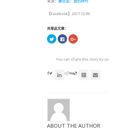
来源：
廖亦武：我的呼吁
【Facebook】2017.12.09
共享此文章：
点
点
点
击
击
击
以
以
以
在
在
在
Twitter
Facebook
Google+
上
上
上
共
共
共
You can share this story by using your soc
享
享
享
（在
（在
（在
accoun
新
新
新
窗
窗
窗
口
口
口
中
中
中
打
打
打
开）
开）
开）
ABOUT THE AUTHOR