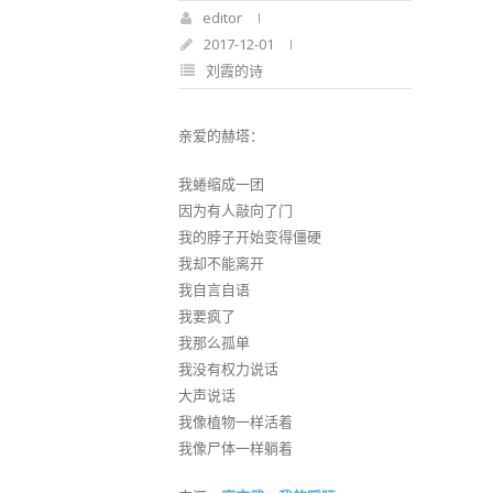
editor
2017-12-01
刘霞的诗
亲爱的赫塔：
我蜷缩成一团
因为有人敲向了门
我的脖子开始变得僵硬
我却不能离开
我自言自语
我要疯了
我那么孤单
我没有权力说话
大声说话
我像植物一样活着
我像尸体一样躺着