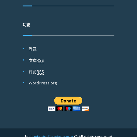
功能
登录
文章
RSS
评论
RSS
WordPress.org
by
liuxiaobo&liuxia; group
© All rights reserved