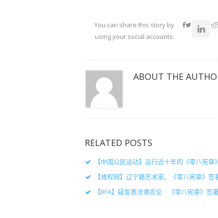
以
以
以
在
在
在
Twitter
Facebook
Google+
上
上
上
共
共
共
You can share this story by
享
享
享
（在
（在
（在
using your social accounts:
新
新
新
窗
窗
窗
口
口
口
中
中
中
打
打
打
开）
开）
开）
ABOUT THE AUTHO
RELATED POSTS
【中国公民运动】运行近十年的《零八宪章
【维权网】辽宁籍艺术家、《零八宪章》签
【RFA】疑发表涉港言论 《零八宪章》签