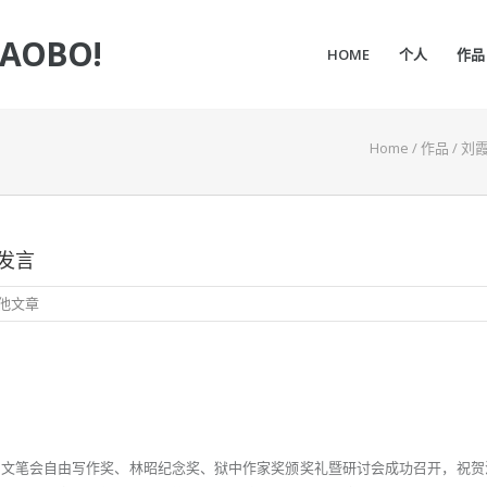
IAOBO!
HOME
个人
作品
Home
/
作品
/
刘
发言
他文章
中文笔会自由写作奖、林昭纪念奖、狱中作家奖颁奖礼暨研讨会成功召开，祝贺