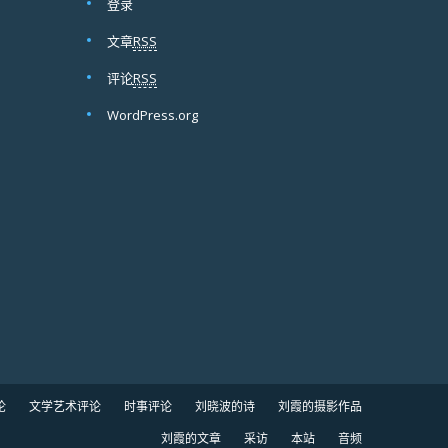
登录
文章
RSS
评论
RSS
WordPress.org
论
文学艺术评论
时事评论
刘晓波的诗
刘霞的摄影作品
刘霞的文章
采访
本站
音频