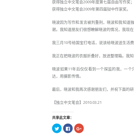
获得独立中文笔会2009年度第七届自由写作奖
获得独立中文笔会2009年第四届狱中作家奖。
晓波因为写作和发言被判重刑，晓波和我知道
谢。我知道朋友们很想瞭解晓波的情况，我现在
我三月10号给国宝打电话，说该给晓波送生活
我正在把晓波的衣服折叠好，放进整理箱。我知
晓波如果11年后仅仅看到一个探监的我，一
达，用摄影传情。
最后，晓波和我再次感谢朋友们，并祝下面的研
【独立中文笔会】2010.03.21
共享此文章：
点
点
点
击
击
击