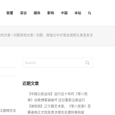
联署
采访
媒体
影响
中国
本站
霞的文章
/
刘霞其他文章
/
刘霞：致独立中文笔会颁奖礼录音发言
近期文章
【中国公民运动】运行近十年的《零八宪
章》谷歌博客被破坏 近日重新注册运行
【维权网】辽宁籍艺术家、《零八宪章》签
汪建辉先生
署者杨立才因发表涉港言论遭刑事拘留