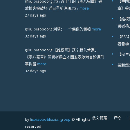
@liu_xiaoboorg
运行近十年的《零八宪章》谷
【中国
歌博客被破坏 近日重新注册运行
more
章》谷
27 days ago
【维权
署者杨
@liu_xiaoboorg
刘荻：一个偶像的倒掉
more
32 days ago
【RF
署者杨
@liu_xiaoboorg
【维权网】辽宁籍艺术家、
【民生
《零八宪章》签署者杨立才因发表涉港言论遭刑
事拘留
more
裴毅然
32 days ago
散文·随笔
评论
by
liuxiaobo&liuxia; group
© All rights
reserved