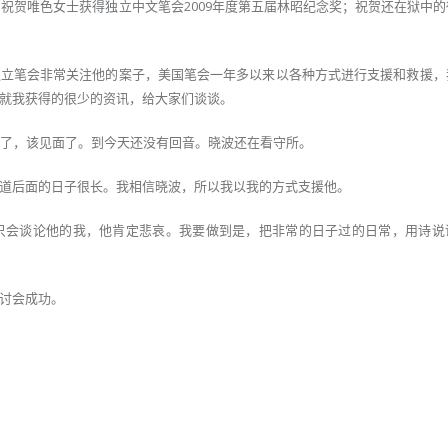
；祝贺唯色女士获得独立中文笔会2009年度第五届林昭纪念奖；祝贺还在狱中
独立笔会非常关注他的案子，美国笔会一年多以来以各种方式进行支援和救援，
就我获得的很少的资讯，给大家们谈谈。
费了，该见面了。到今天还没有回音。晓波还在看守所。
道后面的日子很长。我相信晓波，所以我以我的方式支援他。
个只会谈论他的我，他肯定悲哀。我要做到是，把非常的日子过的日常，用诗说
讨会成功。