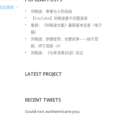
现实困境
刘晓波：审美与人的自由
【YouTube】刘晓波妻子刘霞录音
鲁扬：《刘晓波文集》最新版本目录（电子
稿）
刘晓波：即便徒劳、也要抗争——始于悲
剧，终于悲剧（4）
刘晓波：《与李泽厚对话》后记
LATEST PROJECT
RECENT TWEETS
Could not authenticate you.