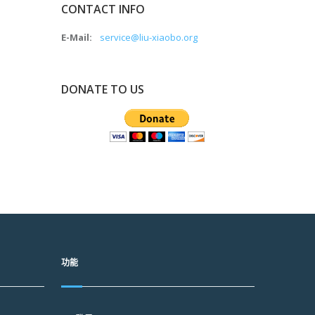
CONTACT INFO
E-Mail:
service@liu-xiaobo.org
DONATE TO US
功能