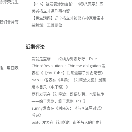
的徐泽荣先生
【RFA】疑发表涉港言论 《零八宪章》签
署者杨立才遭刑事拘留
【民生观察】辽宁杨立才被警方抄家后带走
我们非常感
裴毅然：王蒙现象
近期评论
爱就是重罪——继续为刘霞呼吁 | Free
China! Revolution is Chinese obligation!
发
话，用画表
表在《
【YouTube】刘晓波妻子刘霞录音
》
Nan Hu
发表在《
鲁扬：《刘晓波文集》最新
版本目录（电子稿）
》
罗列
发表在《
刘晓波：即便徒劳、也要抗争
——始于悲剧，终于悲剧（4）
》
sunny
发表在《
刘晓波：《与李泽厚对话》
后记
》
editor
发表在《
刘晓波：审美与人的自由
》