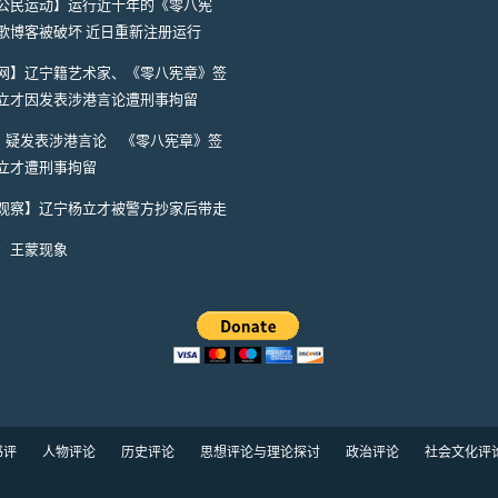
公民运动】运行近十年的《零八宪
歌博客被破坏 近日重新注册运行
网】辽宁籍艺术家、《零八宪章》签
立才因发表涉港言论遭刑事拘留
A】疑发表涉港言论 《零八宪章》签
立才遭刑事拘留
观察】辽宁杨立才被警方抄家后带走
：王蒙现象
书评
人物评论
历史评论
思想评论与理论探讨
政治评论
社会文化评