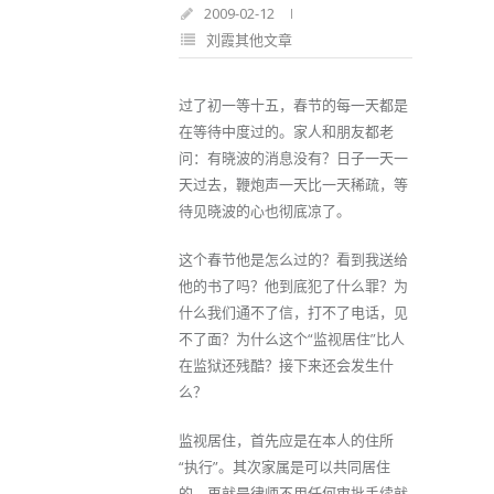
2009-02-12
刘霞其他文章
过了初一等十五，春节的每一天都是
在等待中度过的。家人和朋友都老
问：有晓波的消息没有？日子一天一
天过去，鞭炮声一天比一天稀疏，等
待见晓波的心也彻底凉了。
这个春节他是怎么过的？看到我送给
他的书了吗？他到底犯了什么罪？为
什么我们通不了信，打不了电话，见
不了面？为什么这个“监视居住”比人
在监狱还残酷？接下来还会发生什
么？
监视居住，首先应是在本人的住所
“执行”。其次家属是可以共同居住
的。再就是律师不用任何审批手续就