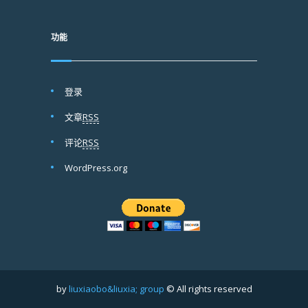
功能
登录
文章
RSS
评论
RSS
WordPress.org
by
liuxiaobo&liuxia; group
© All rights reserved