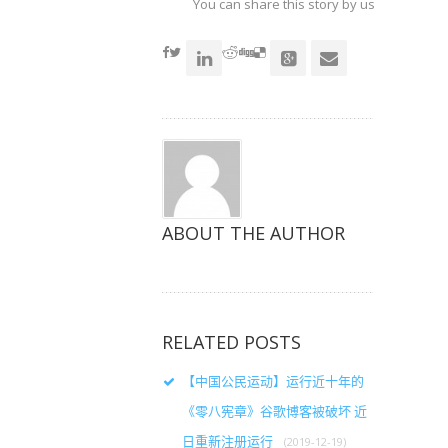
共
共
共
You can share this story by using your soc
享
享
享
（在
（在
（在
accoun
新
新
新
窗
窗
窗
口
口
口
中
中
中
打
打
打
开）
开）
开）
ABOUT THE AUTHOR
RELATED POSTS
【中国公民运动】运行近十年的
《零八宪章》谷歌博客被破坏 近
日重新注册运行
(2019-12-19)