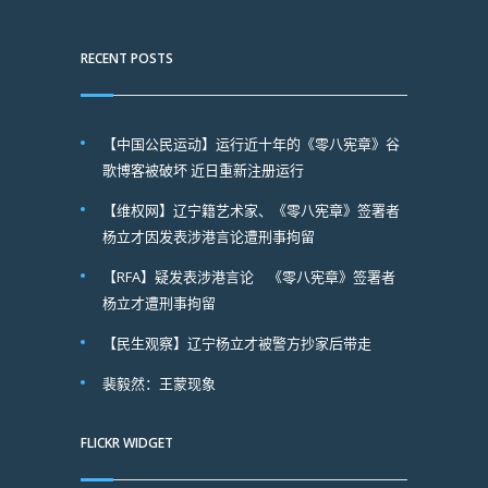
RECENT POSTS
【中国公民运动】运行近十年的《零八宪章》谷
歌博客被破坏 近日重新注册运行
【维权网】辽宁籍艺术家、《零八宪章》签署者
杨立才因发表涉港言论遭刑事拘留
【RFA】疑发表涉港言论 《零八宪章》签署者
杨立才遭刑事拘留
【民生观察】辽宁杨立才被警方抄家后带走
裴毅然：王蒙现象
FLICKR WIDGET