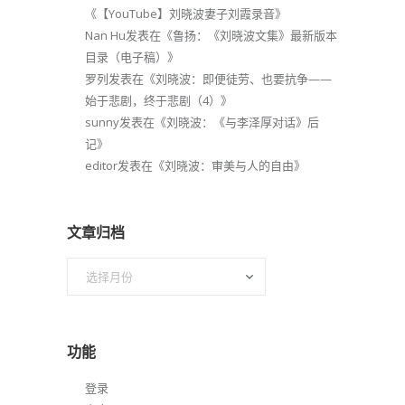
《
【YouTube】刘晓波妻子刘霞录音
》
Nan Hu
发表在《
鲁扬：《刘晓波文集》最新版本
目录（电子稿）
》
罗列
发表在《
刘晓波：即便徒劳、也要抗争——
始于悲剧，终于悲剧（4）
》
sunny
发表在《
刘晓波：《与李泽厚对话》后
记
》
editor
发表在《
刘晓波：审美与人的自由
》
文章归档
文
章
归
档
功能
登录