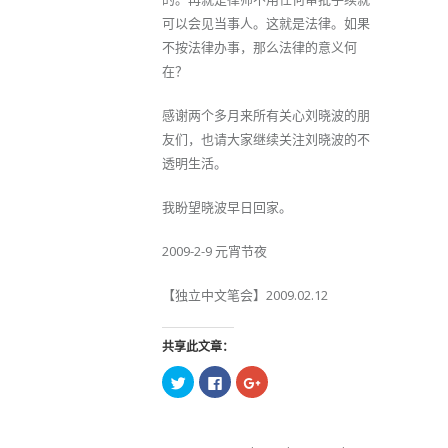
可以会见当事人。这就是法律。如果
不按法律办事，那么法律的意义何
在？
感谢两个多月来所有关心刘晓波的朋
友们，也请大家继续关注刘晓波的不
透明生活。
我盼望晓波早日回家。
2009-2-9 元宵节夜
【独立中文笔会】2009.02.12
共享此文章：
点
点
点
击
击
击
以
以
以
在
在
在
Twitter
Facebook
Google+
上
上
上