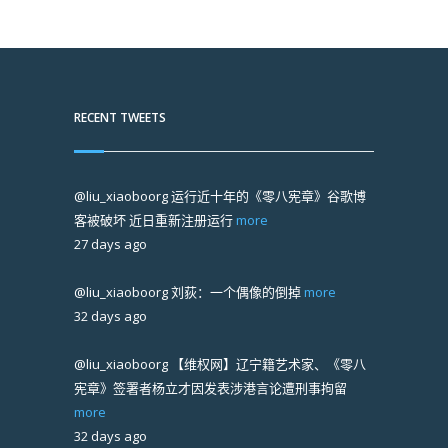
RECENT TWEETS
@liu_xiaoboorg
运行近十年的《零八宪章》谷歌博
客被破坏 近日重新注册运行
more
27 days ago
@liu_xiaoboorg
刘荻：一个偶像的倒掉
more
32 days ago
@liu_xiaoboorg
【维权网】辽宁籍艺术家、《零八
宪章》签署者杨立才因发表涉港言论遭刑事拘留
more
32 days ago