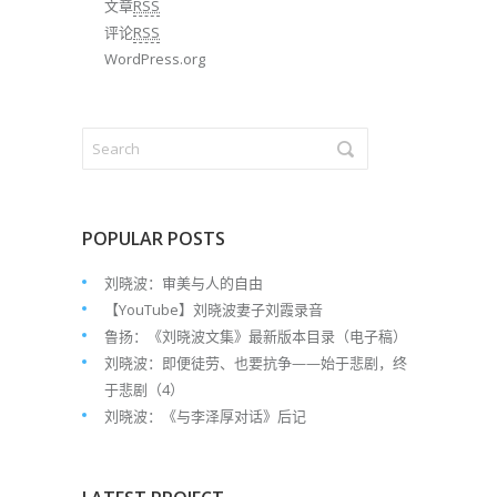
文章
RSS
评论
RSS
WordPress.org
POPULAR POSTS
刘晓波：审美与人的自由
【YouTube】刘晓波妻子刘霞录音
鲁扬：《刘晓波文集》最新版本目录（电子稿）
刘晓波：即便徒劳、也要抗争——始于悲剧，终
于悲剧（4）
刘晓波：《与李泽厚对话》后记