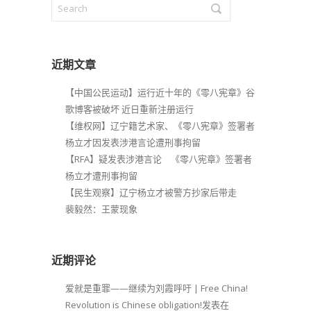
近期文章
【中国公民运动】运行近十年的《零八宪章》谷
歌博客被破坏 近日重新注册运行
【维权网】辽宁籍艺术家、《零八宪章》签署者
杨立才因发表涉港言论遭刑事拘留
【RFA】疑发表涉港言论 《零八宪章》签署者
杨立才遭刑事拘留
【民生观察】辽宁杨立才被警方抄家后带走
裴毅然：王蒙现象
近期评论
爱就是重罪——继续为刘霞呼吁 | Free China!
Revolution is Chinese obligation!
发表在