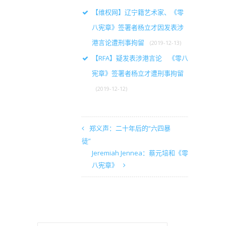
【维权网】辽宁籍艺术家、《零
八宪章》签署者杨立才因发表涉
港言论遭刑事拘留
(2019-12-13)
【RFA】疑发表涉港言论 《零八
宪章》签署者杨立才遭刑事拘留
(2019-12-12)
郑义声：二十年后的“六四暴
徒”
Jeremiah Jennea：蔡元培和《零
八宪章》