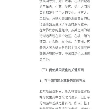
使美国改变了对日政策。在战后短短
的三年内，中苏、美苏、美中之间的
关系都发生了巨大的变化。换言之，
二战后，苏联和美国逐渐由昔日的反
法西斯盟友变成了冷战时期的敌手。
在世界秩序的重组中，苏美之间的渐
行渐远表现在多个地区，在被占领的
德国、在东欧、在中东、在亚洲，苏
美两大国为确立各自的主导权而展开
锱铢必较的争夺，中国自然也无法置
身事外。
（三）促使美国变化的关键原因
1，在中国问题上苏联的背信弃义
雅尔塔会议期间，斯大林曾答应罗斯
福尽快出兵中国东北的请求，但日军
的顽强和善战是著名的，所以，基于
避免苏军的惨重损失的考虑，斯大林