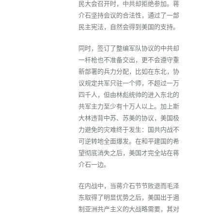
民大会召开时，中共却拒绝参加。蒋
介石坚持会议的合法性，通过了一部
民主宪法，自然会得到美国的支持。
同时，签订了整编军队协议的中共却
一杆枪也不准备交出，更不会遵守重
新部署的兵力分配，比如在东北，协
议规定共军只驻一个师，不超过一万
四千人，但由林彪统帅的进入东北的
共军主力至少有十万人以上。加上斯
大林违背中苏、苏美的协议，美国极
力避免的灾难终于发生：国共内战不
可逆转地全面爆发。在和平建国的希
望彻底消失之后，美国才完全站在蒋
介石一边。
在内战中，当蒋介石节节败退而毛泽
东取得了明显优势之后，美国出于遏
制亚洲共产主义的大战略需要，其对