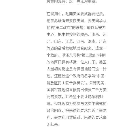
资金的支持，这一点尤为重要。
在谈判中，毛向美国要武器要经援，
也拿苏联牌来要挟美国，要美国承认
他的“第二政府”的设想：即以延安为
中心，把中共控制的陕西、山西、河
北、山东、江苏、河南、湖南、广东
等省的敌后根据地联合起来，成立一
个政府。毛泽东号称“第二政府”控制
的地区已经有将近一亿人口了。美国
人最初的反应是有保留地赞同这一计
划，还建议这个政府的名字叫“中国
解放区民主联合委员会”。朱德向美
国将军魏迈特直接提出借款二千万美
元的要求，并希望不要让赫尔利知
道。但魏迈特拒绝参与这类中国式的
政治阴谋，把朱德的要求告诉了赫尔
利，赫尔利自然反对，朱德的要求毫
无结果。