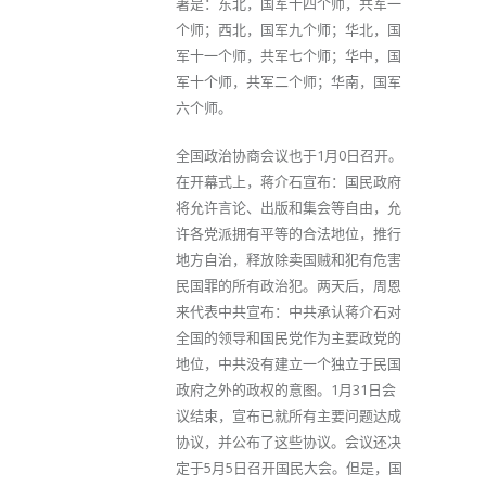
署是：东北，国军十四个师，共军一
个师；西北，国军九个师；华北，国
军十一个师，共军七个师；华中，国
军十个师，共军二个师；华南，国军
六个师。
全国政治协商会议也于1月0日召开。
在开幕式上，蒋介石宣布：国民政府
将允许言论、出版和集会等自由，允
许各党派拥有平等的合法地位，推行
地方自治，释放除卖国贼和犯有危害
民国罪的所有政治犯。两天后，周恩
来代表中共宣布：中共承认蒋介石对
全国的领导和国民党作为主要政党的
地位，中共没有建立一个独立于民国
政府之外的政权的意图。1月31日会
议结束，宣布已就所有主要问题达成
协议，并公布了这些协议。会议还决
定于5月5日召开国民大会。但是，国