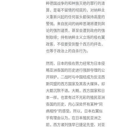
粹德国战争的和种族灭绝的罪行的清
算，是毫不留情的彻底的，对纳粹主
义重新兴起的任何苗头都保持高度的
警惕。来自民间的纳粹思潮将遭到舆
论的强烈谴责，甚至会遭到政府的强
制取缔；持有纳粹主义立场的极右翼
政客，不但要受到整个西方的抨击，
也等于政治上的自杀行为。
然而，日本的极右势力经常为日本侵
略亚洲各国的历史进行强辞夺理的公
开辩护，二战时与中国结成为反法西
斯同盟的西方国家及其各大媒体，却
大都沉默不语。大概，西方国家和日
本一样，也曾有过不光彩的殖民亚洲
各国的历史，内心深处怀有某种“同
病相怜”的感受。所以，日本右翼似
乎有理由认为，在日本殖民亚洲之
前，西方诸列强早已捷足先登、对亚