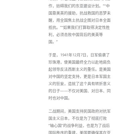
作，妨碍我们的东亚建设计划。”“中
国靠美英的援助，抗战救国的恶梦未
醒，用全国焦土抗战企图对日本全面
抵抗。”“如果我们打算取得决定性胜
利，必须击败中国背后的美英等
国。”
于是，1941年12月7日，日军偷袭了
珍珠港，使美国最终全力以赴地肩负
起领导反法西斯主义的重任。是美国
对中国的坚定支持，更是日本军国主
义的狂妄，造就了这个具有转折意义
的日子——不仅对美国、对日本、同
时也对中国。
二战期间，美国支持民国政府对抗军
国主义日本，不仅是为了彻底打败
“轴心国”的战争利益，也是为了战后
国际秩序的重建，美国要确保其在亚