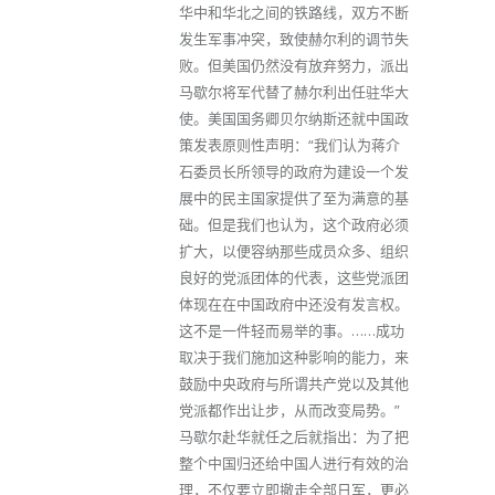
华中和华北之间的铁路线，双方不断
发生军事冲突，致使赫尔利的调节失
败。但美国仍然没有放弃努力，派出
马歇尔将军代替了赫尔利出任驻华大
使。美国国务卿贝尔纳斯还就中国政
策发表原则性声明：“我们认为蒋介
石委员长所领导的政府为建设一个发
展中的民主国家提供了至为满意的基
础。但是我们也认为，这个政府必须
扩大，以便容纳那些成员众多、组织
良好的党派团体的代表，这些党派团
体现在在中国政府中还没有发言权。
这不是一件轻而易举的事。……成功
取决于我们施加这种影响的能力，来
鼓励中央政府与所谓共产党以及其他
党派都作出让步，从而改变局势。”
马歇尔赴华就任之后就指出：为了把
整个中国归还给中国人进行有效的治
理，不仅要立即撤走全部日军，更必