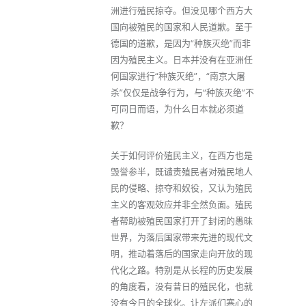
洲进行殖民掠夺。但没见哪个西方大
国向被殖民的国家和人民道歉。至于
德国的道歉，是因为“种族灭绝”而非
因为殖民主义。日本并没有在亚洲任
何国家进行“种族灭绝”，“南京大屠
杀”仅仅是战争行为，与“种族灭绝”不
可同日而语，为什么日本就必须道
歉？
关于如何评价殖民主义，在西方也是
毁誉参半，既谴责殖民者对殖民地人
民的侵略、掠夺和奴役，又认为殖民
主义的客观效应并非全然负面。殖民
者帮助被殖民国家打开了封闭的愚昧
世界，为落后国家带来先进的现代文
明，推动着落后的国家走向开放的现
代化之路。特别是从长程的历史发展
的角度看，没有昔日的殖民化，也就
没有今日的全球化。让左派们寒心的