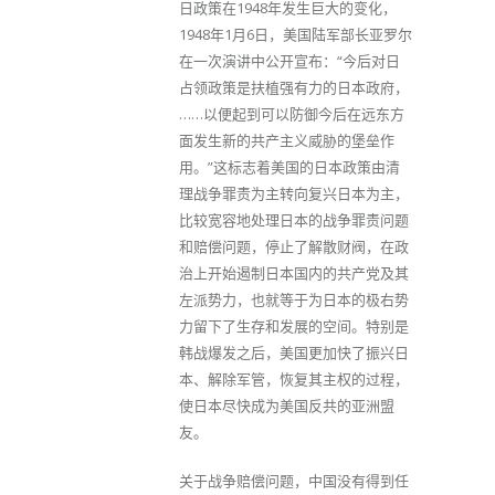
日政策在1948年发生巨大的变化，
1948年1月6日，美国陆军部长亚罗尔
在一次演讲中公开宣布：“今后对日
占领政策是扶植强有力的日本政府，
……以便起到可以防御今后在远东方
面发生新的共产主义威胁的堡垒作
用。”这标志着美国的日本政策由清
理战争罪责为主转向复兴日本为主，
比较宽容地处理日本的战争罪责问题
和赔偿问题，停止了解散财阀，在政
治上开始遏制日本国内的共产党及其
左派势力，也就等于为日本的极右势
力留下了生存和发展的空间。特别是
韩战爆发之后，美国更加快了振兴日
本、解除军管，恢复其主权的过程，
使日本尽快成为美国反共的亚洲盟
友。
关于战争赔偿问题，中国没有得到任