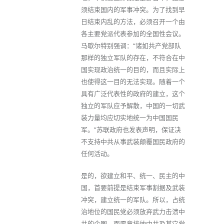
须结束国内的军事冲突。为了找到早
日结束内乱的方法，必须召开一个由
各主要党派代表参加的全国性会议。
马歇尔特别强调：“诸如共产党部队
那样的独立军队的存在，不符合在中
国实现政治统一的目的，而且实际上
也使得这一目的无法实现。随着一个
具有广泛代表性的政府的建立，这个
独立的军队应予解散，中国的一切武
装力量均应切实地统一为中国国民
军。”苏联政府也发表声明，保证决
不支持中共从事武装颠覆国民政府的
任何活动。
是的，欲建立和平、统一、民主的中
国，首要前提是结束军事割据及武装
冲突，建立统一的军队。所以，占统
治地位的国民党必须放弃武力击溃中
共的企图，而愿意接纳中共及其它党