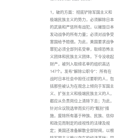
1，破的方面：彻底铲除军国主义和
极端民族主义的势力，必须解除日本
的武装和严惩所有战犯，以摧毁日本
发动战争的所有力量；必须对战争受
害国给予赔偿。为此，美国要求战争
罪犯必须全部列名受审，取缔恐怖主
义团体和民族主义团体，下令没收起
财产，被列入取缔名单的组织高达
147个。发布“解除公职令”：所有在
战时日本社会中担任过要职的人，包
括那些被认为在观念上倾向于军国主
义、扩张主义和极端民族主义的人，
都应从负责岗位上清除下去；为此，
针对众议院选举而实行的“甄别”措
施，废除所有基于种族、民族、信仰
和政见而制定的歧视性的法律及规
定；美国还准备解散全部财阀，以根
除军国主义赖以存在的经济基础；同