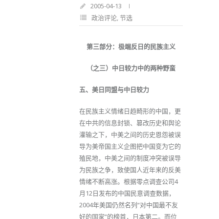
2005-04-13
政治评论
,
节选
第三部分：极端反日的民族主义
（之三）中日较力中的两种野蛮
五、美日同盟与中日较力
在民族主义情绪日趋畸形的中国，更
在中共的信息封锁、篡改历史和舆论
灌输之下，中美之间的历史恩怨被误
导为美帝国主义企图把中国变为它的
殖民地，中美之间的制度冲突被误导
为民族之争，致使国人近年来的反美
情绪不断高涨。根据零点调查公司4
月12日发布的中国民意调查数据，
2004年美国仍然名列“对中国最不友
好的国家”的榜首，日本第二。而位