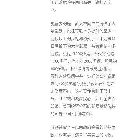
阻击的危险经由山海关一路打入东
北。
更重要的是，斯大林向中共提供了大
量武器，包括苏联本身提供的至少30
万枝以上的步枪和移交了七十万投降
日军留下的大量武器，共有步枪70多
万枝，机枪15000多挺，各类野战炮
4000多门，汽车约2000多辆，坦克约
600多辆。中共取得内战的胜利后，
苏联人曾质问中共：你们怎么能说是
靠“小米加步枪”打败了蒋介石？毛泽
东笑而答曰：这样宣传有利于鼓士
气、壮军威和凝聚民心，并让全世界
知道，美国给蒋介石的武器最终武装
的却是中国人民解放军。
苏联违背了与民国政府签署的这些协
议，也就等于违背了与美国的协议。