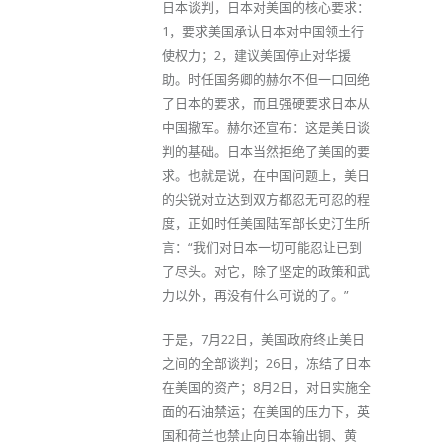
日本谈判，日本对美国的核心要求：
1，要求美国承认日本对中国领土行
使权力；2，建议美国停止对华援
助。时任国务卿的赫尔不但一口回绝
了日本的要求，而且强硬要求日本从
中国撤军。赫尔还宣布：这是美日谈
判的基础。日本当然拒绝了美国的要
求。也就是说，在中国问题上，美日
的尖锐对立达到双方都忍无可忍的程
度，正如时任美国陆军部长史汀生所
言：“我们对日本一切可能忍让已到
了尽头。对它，除了坚定的政策和武
力以外，再没有什么可说的了。”
于是，7月22日，美国政府终止美日
之间的全部谈判；26日，冻结了日本
在美国的资产；8月2日，对日实施全
面的石油禁运；在美国的压力下，英
国和荷兰也禁止向日本输出铜、黄