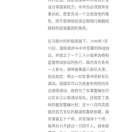
派分享国家权力；中共也必须放弃军
事对抗，愿意充当一个立宪政党的角
色，而不是继续扮演企图强行推翻现
政权的武装集团的角色。
在马歇尔的积极周旋下，1946年1月
10日，国民政府与中共签署的停战协
议，并成立了一个三人小组来协商和
监督停战协议的执行，国共双方各有
一人参与，调停者美国人担任主席。
协议规定：停止一切军事冲突和军队
调动。但国军可以为收复失地而向东
北继续调动，政府为了军事整编也可
以在长江以南调动军队。还规定了具
体的裁军整编计划：在十八月内完成
国共双方军队的裁减和重新部署，国
军保留五十个师，共军保持十个师，
每师兵力不超过一万四千人。具体部