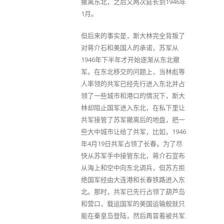
撤离东北，之后又两次延长到1946年
1月。
但后来的事实是，斯大林完全背叛了
对蒋介石和美国人的承诺，苏军从
1946年下半年才开始逐渐从东北撤
军。在东北移交的问题上，当林彪等
人率领的共军已经先行进入东北并占
领了一些城市和港口的情况下，斯大
林却阻止国军进入东北，在私下里让
共军接管了苏军撤离后的地盘，把一
些大中城市让给了共军，比如，1946
年4月19日共军占领了长春。为了尽
快从苏军手中接管东北，蒋介石宣布
从海上和空中向东北调兵，但苏方拒
绝国军经由大连港和长春铁路进入东
北。那时，共军已先行占领了葫芦岛
和营口，载运国军的美国运输舰就只
能在秦皇岛登陆，然后再冒着被共军