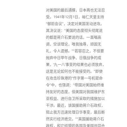
对美国的最后通牒，日本再也无法忍
受。1941年12月1日，裕仁天皇主持
“御前会议”，决定对美国发动进攻。
其决议说：“美国的态度彻头彻尾说
的都是蒋介石要说的话，一直唱高
调，空谈理论，唯我独尊，顽固无
礼，令人遗憾。”“若容忍之，不但要
抛弃中日甲午战争、日俄战争的成
果，‘九一八’事变的结果也必须放弃，
这是无论如何也不能接受的。”即使
在攻击珍珠港的“作字第一号机密命
令”中，也强调：“帝国对美国始终维
持友好的态度，但美国对我国维护东
亚权益、进行自卫所采取的措施加以
干涉。最近，该国援助蒋介石政权，
阻止我方迅速处理日华事变，最后断
然实行经济绝交。”“英国援助蒋介石
政权，和它结盟的各国及美国共同合