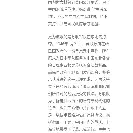
因为斯大林曾向美国公开承诺，为了
中国的战后重建，绝对遵守“中苏条
约”，不支持中共的武装割据，也不
支持中共与国民政府争夺地盘。
更为流氓的是苏联军队在东北的掠
夺。1946年1月21日，苏联政府在给
民国政府的一份备忘录中宣称：所有
原来为日本军队服务的中国东北各省
的日班企业都是苏联的合法战利品。
而民国政府于3月5日发出照会，拒绝
承认苏联的这一无理要求，因为这些
要求已经远远超出了国际法和国际惯
例所许可的战后接受的做法。苏联既
为了拆走日本留下的所有最现代化的
设备，也为了方便中共在东北的立
足，以技术困难为借口违背协议、拖
延撤军。于是，中国国内的重庆、上
海等地爆发了反苏示威游行。中共也