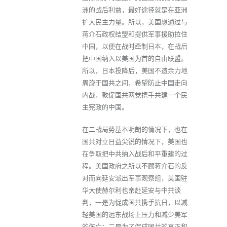
洲的战后利益，最好途径就是在亚洲
扩大民主力量。所以，美国想通过与
蒋介石政权结盟和提供军事援助拉住
中国，以便在战时牵制日本，在战后
把中国纳入以美国为首的自由联盟。
所以，日本投降后，美国不遗余力地
周旋于国共之间，希望防止中国走向
内战，敦促国共两党携手共建一个民
主宪政的中国。
在二战局势基本明朗的情况下，也在
国共对立日益尖锐的情况下，美国也
在争取把中共纳入战后和平重建的过
程。美国政府之所以不顾蒋介石的反
对而向延安派出军事观察组，美国驻
华大使赫尔利也亲赴延安与中共谈
判，一是为促成国共携手抗日，以减
轻美国的远东战场上压力和减少美军
的伤亡；二是为了促成国共的真正和