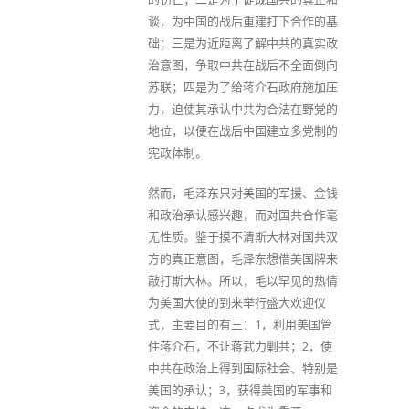
谈，为中国的战后重建打下合作的基
础；三是为近距离了解中共的真实政
治意图，争取中共在战后不全面倒向
苏联；四是为了给蒋介石政府施加压
力，迫使其承认中共为合法在野党的
地位，以便在战后中国建立多党制的
宪政体制。
然而，毛泽东只对美国的军援、金钱
和政治承认感兴趣，而对国共合作毫
无性质。鉴于摸不清斯大林对国共双
方的真正意图，毛泽东想借美国牌来
敲打斯大林。所以，毛以罕见的热情
为美国大使的到来举行盛大欢迎仪
式，主要目的有三：1，利用美国管
住蒋介石，不让蒋武力剿共；2，使
中共在政治上得到国际社会、特别是
美国的承认；3，获得美国的军事和