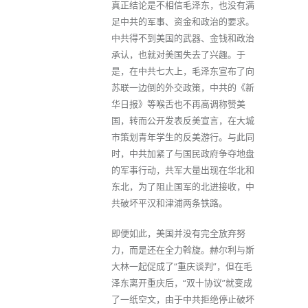
真正结论是不相信毛泽东，也没有满
足中共的军事、资金和政治的要求。
中共得不到美国的武器、金钱和政治
承认，也就对美国失去了兴趣。于
是，在中共七大上，毛泽东宣布了向
苏联一边倒的外交政策，中共的《新
华日报》等喉舌也不再高调称赞美
国，转而公开发表反美宣言，在大城
市策划青年学生的反美游行。与此同
时，中共加紧了与国民政府争夺地盘
的军事行动，共军大量出现在华北和
东北，为了阻止国军的北进接收，中
共破坏平汉和津浦两条铁路。
即便如此，美国并没有完全放弃努
力，而是还在全力斡旋。赫尔利与斯
大林一起促成了“重庆谈判”，但在毛
泽东离开重庆后，“双十协议”就变成
了一纸空文，由于中共拒绝停止破坏