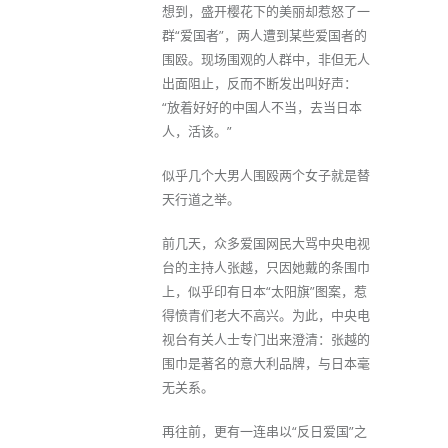
想到，盛开樱花下的美丽却惹怒了一
群“爱国者”，两人遭到某些爱国者的
围殴。现场围观的人群中，非但无人
出面阻止，反而不断发出叫好声：
“放着好好的中国人不当，去当日本
人，活该。”
似乎几个大男人围殴两个女子就是替
天行道之举。
前几天，众多爱国网民大骂中央电视
台的主持人张越，只因她戴的条围巾
上，似乎印有日本“太阳旗”图案，惹
得愤青们老大不高兴。为此，中央电
视台有关人士专门出来澄清：张越的
围巾是著名的意大利品牌，与日本毫
无关系。
再往前，更有一连串以“反日爱国”之