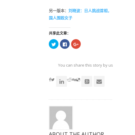
另一版本：
刘晓波：日人挑战首相，
国人围殴女子
共享此文章：
点
点
点
击
击
击
以
以
以
在
在
在
Twitter
Facebook
Google+
上
上
上
共
共
共
You can share this story by using your soc
享
享
享
（在
（在
（在
accoun
新
新
新
窗
窗
窗
口
口
口
中
中
中
打
打
打
开）
开）
开）
ABOUT THE AUTHOR