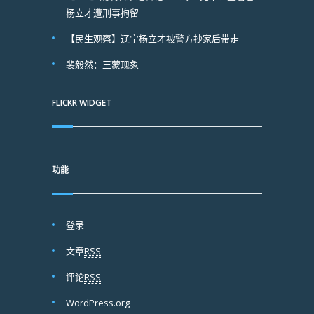
杨立才遭刑事拘留
【民生观察】辽宁杨立才被警方抄家后带走
裴毅然：王蒙现象
FLICKR WIDGET
功能
登录
文章
RSS
评论
RSS
WordPress.org