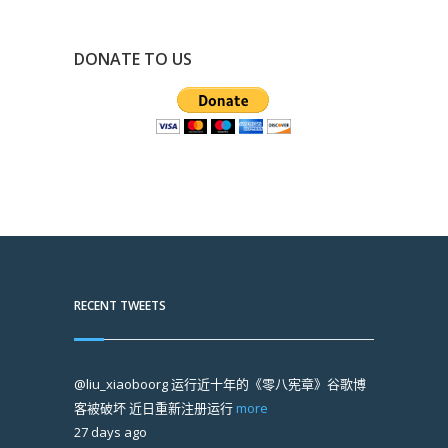
DONATE TO US
RECENT TWEETS
@liu_xiaoboorg
运行近十年的《零八宪章》谷歌博
客被破坏 近日重新注册运行
more
27 days ago