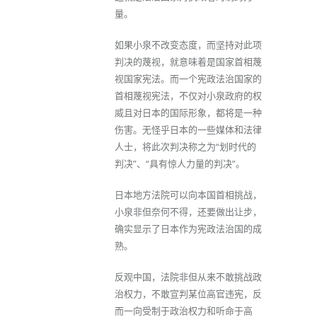
量。
如果小泉不改变态度，而坚持对此项
判决的蔑视，就意味着是国家首相蔑
视国家宪法。而一个宪政法治国家的
首相蔑视宪法，不仅对小泉政府的权
威且对日本的国际形象，都将是一种
伤害。无怪乎日本的一些媒体和法律
人士，将此次判决称之为“划时代的
判决”、“具有惊人力量的判决”。
日本地方法院可以向本国首相挑战，
小泉非但奈何不得，还要做出让步，
确实显示了日本作为宪政法治国的成
熟。
反观中国，法院非但从来不敢挑战政
治权力，不敢宣判某位高官违宪，反
而一向受制于政治权力和听命于高