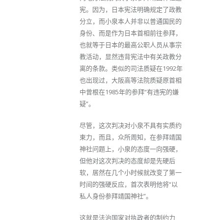
宪。因为，日本宪法明确规定了政教
分立，而小泉本人并非以普通国民的
身份、而是作为日本首相前往参拜，
也就等于日本的最高公职人员从事宗
教活动，显然违背宪法中有关政教分
离的条款。类似的司法质疑在1992年
也出现过，大阪高等法院质疑原首相
中曾根在1985年的参拜“有违宪的嫌
疑”。
尽管，这次判决对小泉不具有实质约
束力，而且，众所周知，在参拜靖国
神社问题上，小泉的态度一向强硬，
但他对这次判决的态度却是先硬后
软，居然在几个小时候就改变了第一
时间的强硬反应，首次表明他将“以
私人身份参拜靖国神社”。
这就是法治国家对执政者的制约力