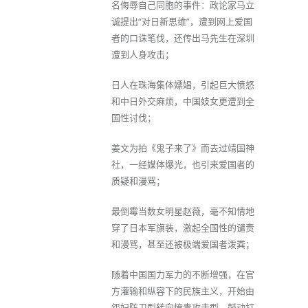
名侮辱自己同胞的事件：政论家马立
诚提出“对日新思维”，遭到网上爱国
者的口诛笔伐，还传出马先生在深圳
遭到人身攻击；
日人在珠海集体嫖娼，引起巨大愤怒
和中日外交麻烦，中国妓女更遭到全
国性讨伐；
姜文为拍《鬼子来了》而去过靖国神
社，一经媒体爆光，也引来爱国者的
质疑和漫骂；
最倒霉当数女明星赵薇，毫不知情地
穿了日本军旗装，激起全国性的谴责
和漫骂，甚至还被极端爱国者泼粪；
随着中国国力军力的不断增强，在官
方灌输和纵容下的民族主义，开始由
怨妇防卫型转向愤青攻击型，鼓动打