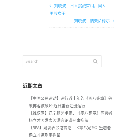
刘晓波：日人挑战首相，国人
围殴女子
刘晓波：懦夫萨德尔
近期文章
【中国公民运动】运行近十年的《零八宪章》谷
歌博客被破坏 近日重新注册运行
【维权网】辽宁籍艺术家、《零八宪章》签署者
杨立才因发表涉港言论遭刑事拘留
【RFA】疑发表涉港言论 《零八宪章》签署者
杨立才遭刑事拘留