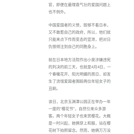
官，即便在最理直气壮的爱国问题上
也不例外。
中国爱国者的义愤，既够不着日本，
又不敢惹自己的政府，所以，他们就
只能来点下作而变态的宣泄，把对日
仇恨倾注到自己的同胞身上。
就在日本地方法院作出小泉涉嫌违宪
的判决的前三天，也就是4月4日，一
个春暖花开、阳光明媚的周日，却发
生了流氓爱国者围殴两位年轻女子的
丑剧。
该日，北京玉渊潭公园正在举办一年
一度的“樱花节”，自然引来众多游
客。两个年轻女子也来赏樱花。大概
是一时兴起，她俩穿上和服，站在樱
花树下拍照留念。然而，她俩万万没