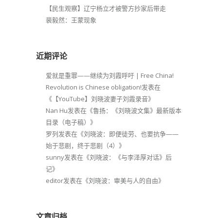
【民生观察】辽宁杨立才被警方抄家后带走
裴毅然：王蒙现象
近期评论
爱就是重罪——继续为刘霞呼吁 | Free China!
Revolution is Chinese obligation!
发表在
《
【YouTube】刘晓波妻子刘霞录音
》
Nan Hu
发表在《
鲁扬：《刘晓波文集》最新版本
目录（电子稿）
》
罗列
发表在《
刘晓波：即便徒劳、也要抗争——
始于悲剧，终于悲剧（4）
》
sunny
发表在《
刘晓波：《与李泽厚对话》后
记
》
editor
发表在《
刘晓波：审美与人的自由
》
文章归档