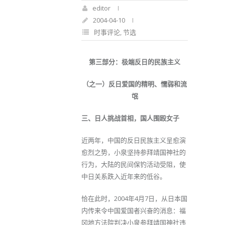
editor
2004-04-10
时事评论
,
节选
第三部分：极端反日的民族主义
（之一）反日爱国的精明、懦弱和流
氓
三、日人挑战首相，国人围殴女子
近两年，中国的反日民族主义呈愈演
愈烈之势，小泉坚持参拜靖国神社的
行为，大陆的民间保钓活动受阻，使
中日关系跌入近年来的低谷。
恰在此时，2004年4月7日，从日本国
内传来令中国爱国者兴奋的消息：福
冈地方法院判决小泉参拜靖国神社违