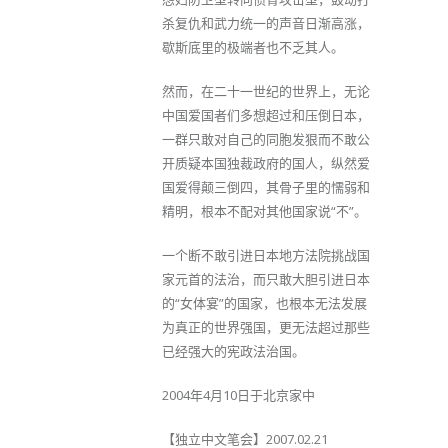
杀复仇和武力统一的声音日渐高涨，
歇斯底里的极端者也不乏其人。
然而，在二十一世纪的世界上，无论
中国爱国者们多想超过和压倒日本，
一群只敢对自己的同胞发狠而不敢公
开质疑本国独裁政府的国人，纵然爱
国爱得颠三倒四，其骨子里的懦弱和
精明，根本不配对其他国家说“不”。
一个断不敢引进日本地方法院挑战国
家元首的法治，而只敢大胆引进日本
的“女体宴”的国家，也根本无法发展
为真正的世界强国，更无法超过那些
已经强大的宪政法治国。
2004年4月10日于北京家中
【独立中文笔会】2007.02.21