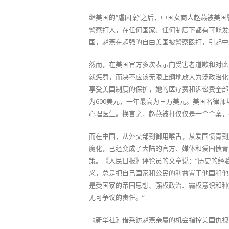
继美国的“虐囚案”之后，中国女商人赵燕被美
警察打人，在任何国家、任何制度下都有可能发
国，赵燕在超强的自由美国被警察殴打，引起中
然而，在美国官方多次表示向受害者道歉和对此
就惩罚，而决不应该无限上纲地放大为泛政治化
享受美国制度的保护，她的医疗费和诉讼费全部
为600美元，一年最高为三万美元。美国名律
心理医生。换言之，赵燕被打仅仅是一个个案，
而在中国，从外交部到御用喉舌，从爱国愤青到
魔化，已经变成了大陆的官方、媒体和爱国愤青
策。《人民日报》评论员的文章说：“历史的经
义，总是把自己国家和公民的利益置于他国和他
是受国家的帝国思想、强权政治、霸权意识和种
无可争议的责任。”
《新华社》借采访赵燕亲属的机会指控美国仇视