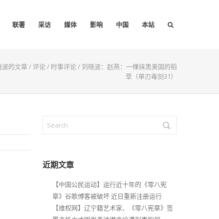
联署
采访
媒体
影响
中国
本站
晓波的文章
/
评论
/
时事评论
/
刘晓波：赵燕：一棵抹黑美国的稻
草（单刃毒剑31）
近期文章
【中国公民运动】运行近十年的《零八宪
章》谷歌博客被破坏 近日重新注册运行
【维权网】辽宁籍艺术家、《零八宪章》签