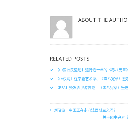
窗
窗
窗
口
口
口
中
中
中
打
打
打
开）
开）
开）
ABOUT THE AUTHO
RELATED POSTS
【中国公民运动】运行近十年的《零八宪章
【维权网】辽宁籍艺术家、《零八宪章》签
【RFA】疑发表涉港言论 《零八宪章》签
刘晓波：中国正在走向法西斯主义吗？
关于团中央对