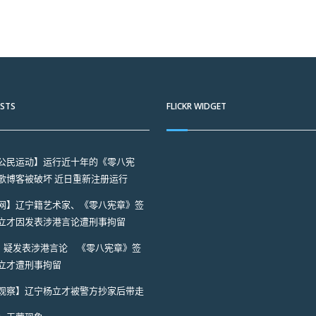
OSTS
FLICKR WIDGET
公民运动】运行近十年的《零八宪
歌博客被破坏 近日重新注册运行
网】辽宁籍艺术家、《零八宪章》签
立才因发表涉港言论遭刑事拘留
A】疑发表涉港言论 《零八宪章》签
立才遭刑事拘留
观察】辽宁杨立才被警方抄家后带走