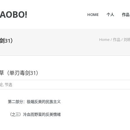
IAOBO!
HOME
个人
作品
Home
/
作品
/
刘
剑31）
草（单刃毒剑31）
论
,
节选
第二部分：极端反美的民族主义
（之三）冷血而野蛮的反美情绪