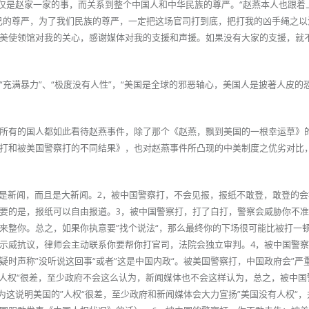
不仅是赵家一家的事，而关系到整个中国人和中华民族的尊严。“赵燕本人也跟着
己的尊严，为了我们民族的尊严，一定把这场官司打到底，把打我的凶手绳之以
美使领馆对我的关心，感谢媒体对我的支援和声援。如果没有大家的支援，就
充满暴力”、“极度没有人性”，“美国是全球的邪恶轴心，美国人是披著人皮的
所有的国人都如此看待赵燕事件，除了那个《赵燕，飘到美国的一根幸运草》
打和被美国警察打的不同结果》，也对赵燕事件所凸现的中美制度之优劣对比
，是新闻，而且是大新闻。2，被中国警察打，不会见报，报纸不敢登，敢登的
要的是，报纸可以自由报道。3，被中国警察打，打了白打，警察会威胁你不
来整你。总之，如果你执意要”找个说法“，那么最终你的下场很可能比被打一
示威抗议，律师会主动联系你要帮你打官司，法院会独立审判。4，被中国警
时声称”没听说这回事“或者”这是中国内政“。被美国警察打，中国政府会”严
”人权“很差，至少政府不会这么认为，新闻媒体也不会这样认为，总之，被中国
为这说明美国的”人权“很差，至少政府和新闻媒体会大力宣扬”美国没有人权“