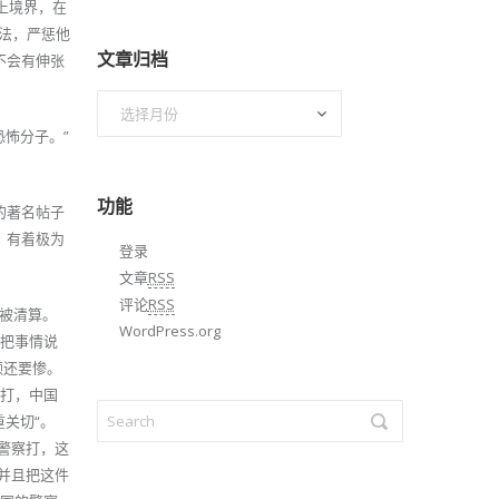
上境界，在
法，严惩他
文章归档
不会有伸张
文
章
恐怖分子。”
归
档
功能
的著名帖子
，有着极为
登录
文章
RSS
评论
RSS
会被清算。
WordPress.org
准把事情说
顿还要惨。
察打，中国
重关切“。
警察打，这
，并且把这件