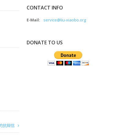
CONTACT INFO
E-Mail:
service@liu-xiaobo.org
DONATE TO US
的抗辩信