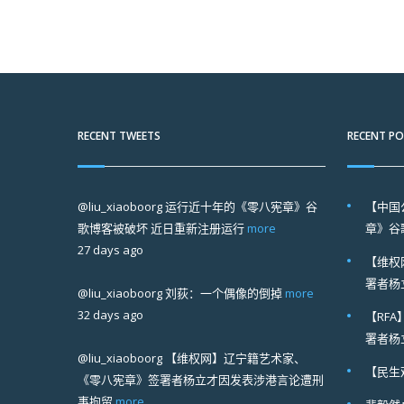
RECENT TWEETS
RECENT P
@liu_xiaoboorg
运行近十年的《零八宪章》谷
【中国
歌博客被破坏 近日重新注册运行
more
章》谷
27 days ago
【维权
署者杨
@liu_xiaoboorg
刘荻：一个偶像的倒掉
more
32 days ago
【RF
署者杨
@liu_xiaoboorg
【维权网】辽宁籍艺术家、
【民生
《零八宪章》签署者杨立才因发表涉港言论遭刑
事拘留
more