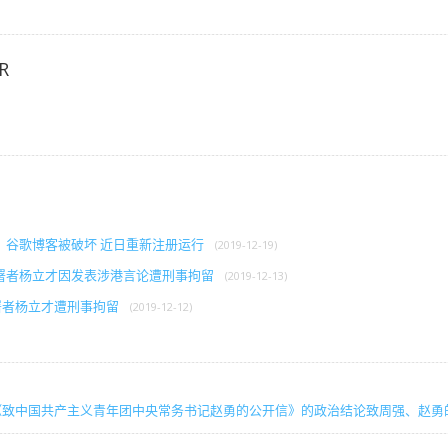
R
》谷歌博客被破坏 近日重新注册运行
(2019-12-19)
署者杨立才因发表涉港言论遭刑事拘留
(2019-12-13)
署者杨立才遭刑事拘留
(2019-12-12)
《致中国共产主义青年团中央常务书记赵勇的公开信》的政治结论致周强、赵勇