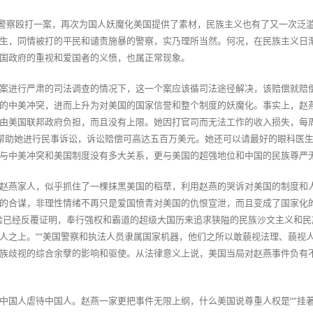
国警察殴打一案，再次为国人妖魔化美国提供了素材，民族主义也有了又一次泛
生，同情被打的平民和谴责施暴的警察，实乃理所当然。何况，在民族主义日
国政府的重视和爱国者的义愤，也属正常现象。
案进行严肃的司法调查的情况下，这一个案应该循司法途径解决，该赔偿就赔
的中美冲突，进而上升为对美国的国家信誉和整个制度的妖魔化。事实上，赵
由美国联邦政府负担，而且没有上限。她因打官司而无法工作的收入损失，每
师帮助她进行民事诉讼，诉讼赔偿可高达五百万美元。她还可以请最好的眼科医
与中美冲突和美国制度没有多大关系，更与美国的超强地位和中国的民族尊严
赵燕家人，似乎抓住了一棵抹黑美国的稻草，利用赵燕的哭诉对美国的制度和
的合谋，非理性情绪不再只是爱国愤青对美国的仇恨宣泄，而且变成了国家化
验已经反覆证明，奉行强权和霸道的超级大国历来追求狭隘的民族沙文主义和民
人之上。”“美国警察和执法人员隶属国家机器，他们之所以敢藐视法理、藐视
族歧视的综合余孽的影响和驱使。从法律意义上说，美国当局对赵燕事件负有
中国人虐待中国人。赵燕一家更把事件无限上纲，什么美国说尊重人权是“”挂