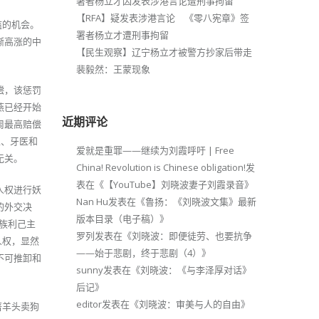
署者杨立才因发表涉港言论遭刑事拘留
【RFA】疑发表涉港言论 《零八宪章》签
滥的机会。
署者杨立才遭刑事拘留
渐高涨的中
【民生观察】辽宁杨立才被警方抄家后带走
裴毅然：王蒙现象
偿，该惩罚
燕已经开始
近期评论
周最高赔偿
生、牙医和
爱就是重罪——继续为刘霞呼吁 | Free
无关。
China! Revolution is Chinese obligation!
发
表在《
【YouTube】刘晓波妻子刘霞录音
》
人权进行妖
Nan Hu
发表在《
鲁扬：《刘晓波文集》最新
的外交决
版本目录（电子稿）
》
族利己主
罗列
发表在《
刘晓波：即便徒劳、也要抗争
人权，显然
——始于悲剧，终于悲剧（4）
》
不可推卸和
sunny
发表在《
刘晓波：《与李泽厚对话》
后记
》
editor
发表在《
刘晓波：审美与人的自由
》
著羊头卖狗