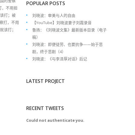
美国的警察
POPULAR POSTS
打，不用担
就该打；被
刘晓波：审美与人的自由
察打，不用
【YouTube】刘晓波妻子刘霞录音
，就该打；
鲁扬：《刘晓波文集》最新版本目录（电子
稿）
刘晓波：即便徒劳、也要抗争——始于悲
剧，终于悲剧（4）
刘晓波：《与李泽厚对话》后记
LATEST PROJECT
RECENT TWEETS
Could not authenticate you.