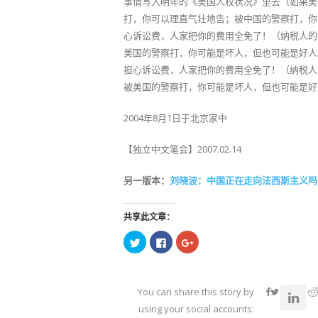
事情写入明年的《美国人权状况》里去（如果美
打，你可以理直气壮地告；被中国的警察打，你
心诉讼费，人家把你的费用全免了！（纳税人的
美国的警察打，你可能是坏人，但也可能是好人
担心诉讼费，人家把你的费用全免了！（纳税人
被美国的警察打，你可能是坏人，但也可能是好
2004年8月1日于北京家中
【独立中文笔会】2007.02.14
另一版本：
刘晓波：中国正在走向法西斯主义吗
共享此文章：
点
点
点
击
击
击
以
以
以
在
在
在
Twitter
Facebook
Google+
上
上
上
共
共
共
You can share this story by
享
享
享
（在
（在
（在
using your social accounts:
新
新
新