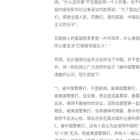
肉。“什么这件事”不仅是赵燕一个人的事，也
纽约接受新华社记者采访时赵燕说：”为了我自
们。感谢全国人民、同胞们、我的国家、中国驻
正义的日子“。
互联网上的爱国愤青更是一片叫骂声，什么美国“
所以要坚决“打倒美帝国主义！”
然而，在价值观日益多元化的当下中国，并不是
外，另一则在网上广为流传的帖子《被中国警察
清醒的认识，现引用如下：
“1，被中国警察打，不是新闻。被美国警察打
被美国警察打，会见报，而且是连篇累牍，最重
出去，律师不敢接你的诉讼，法院会跟警察一起
相反，被美国警察打，会有媒体的揭露、群众的
政府不会关心你，相反还会在面对国外记者的质疑
5，被中国警察打，没有人会认为这说明中国的
与”人权“无关。而被美国警察打，所有人一致认